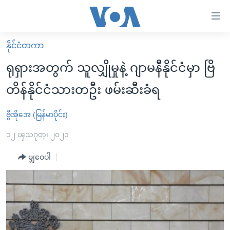
သုံး
ရ
လွယ်ကူ
နိုင်ငံတကာ
မူလစာမျက်နှာ
စေ
ရုရှားအတွက် သူလျှိုမှုနဲ့ ဂျာမနီနိုင်ငံမှာ ဗြိ
မြန်မာ
သည့်
တိန်နိုင်ငံသားတဦး ဖမ်းဆီးခံရ
ကမ္ဘာ့သတင်းများ
Link
ဗွီဒီယို
နိုင်ငံတကာ
ဗွီအိုအေ (မြန်မာပိုင်း)
များ
သတင်းလွတ်လပ်ခွင့်
အမေရိကန်
၁၂ ၾသဂုတ္၊ ၂၀၂၁
ပင်မ
ရပ်ဝန်းတခု လမ်းတခု အလွန်
တရုတ်
အကြောင်းအရာ
မျှဝေပါ
သို့
အင်္ဂလိပ်စာလေ့လာမယ်
အစ္စရေး-ပါလက်စတိုင်း
ကျော်
အပတ်စဉ်ကဏ္ဍများ
အမေရိကန်သုံးအီဒီယံ
ကြည့်
ရေဒီယိုနှင့်ရုပ်သံ အချက်အလက်များ
မကြေးမုံရဲ့ အင်္ဂလိပ်စာ
ရေဒီယို
ရန်
ပင်မ
ရေဒီယို/တီဗွီအစီအစဉ်
ရုပ်ရှင်ထဲက အင်္ဂလိပ်စာ
တီဗွီ