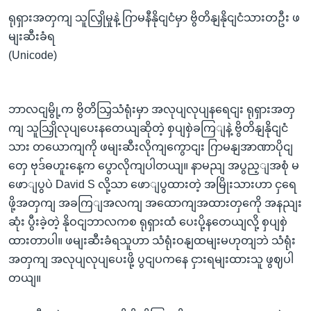
ရုရှားအတှကျ သူလြှိုမှုနဲ့ ဂြာမနီနိုငျငံမှာ ဗွိတိနျနိုငျငံသားတဦး ဖ
မျးဆီးခံရ
(Unicode)
ဘာလငျမွို့က ဗွိတိသြှသံရုံးမှာ အလုပျလုပျနရေငျး ရုရှားအတှ
ကျ သူသြှိုလုပျပေးနတေယျဆိုတဲ့ စှပျစှဲခကြျနဲ့ ဗွိတိနျနိုငျငံ
သား တယောကျကို ဖမျးဆီးလိုကျကွောငျး ဂြာမနျအာဏာပိုငျ
တှေ ဗုဒ်ဓဟူးနေ့က ပွောလိုကျပါတယျ။ နာမညျ အပွည့ျအစုံ မ
ဖောျပွပဲ David S လို့သာ ဖောျပွထားတဲ့ အမြိုးသားဟာ ငှရေ
ဖို့အတှကျ အခကြျအလကျ အထောကျအထားတှကေို အနညျး
ဆုံး ပွီးခဲ့တဲ့ နိုဝငျဘာလကစ ရုရှားထံ ပေးပို့နတေယျလို့ စှပျစှဲ
ထားတာပါ။ ဖမျးဆီးခံရသူဟာ သံရုံးဝနျထမျးမဟုတျဘဲ သံရုံး
အတှကျ အလုပျလုပျပေးဖို့ ပွငျပကနေ ငှားရမျးထားသူ ဖွဈပါ
တယျ။