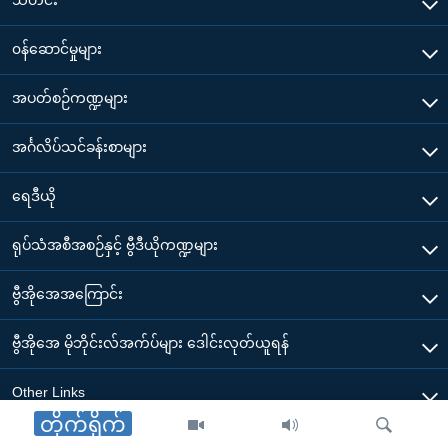
သတင်း
၀န်ဆောင်မှုများ
အပတ်စဉ်ကဏ္ဍများ
အင်္ဂလိပ်သင်ခန်းစာများ
ရေဒီယို
ရုပ်သံအစီအစဉ်နှင့် ဗွီဒီယိုကဏ္ဍများ
ဗွီအိုအေအကြောင်း
ဗွီအိုအေ မိုဘိုင်းလ်အက်ပ်များ ဒေါင်းလုတ်ယူရန်
Other Links
တိုက်ရိုက်