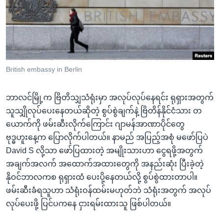
အ
သုတပဒေသာ အင်္ဂလိပ်စာ
ညွန်း
Learning English
စာမျက်နှာ
သို့
ဗွီအိုအေ လူမှုကွန်ယက်များ
ကျော်
ကြည့်
British embassy in Berlin
ရန်
ဘာသာစကားများ
ရှာဖွေ
ဘာလင်မြို့က ဗြိတိသျှသံရုံးမှာ အလုပ်လုပ်နေရင်း ရုရှားအတွက်
ရန်
သူသျှိုလုပ်ပေးနေတယ်ဆိုတဲ့ စွပ်စွဲချက်နဲ့ ဗြိတိန်နိုင်ငံသား တ
နေရာ
ယောက်ကို ဖမ်းဆီးလိုက်ကြောင်း ဂျာမန်အာဏာပိုင်တွေ
သို့
ဗုဒ္ဓဟူးနေ့က ပြောလိုက်ပါတယ်။ နာမည် အပြည့်အစုံ မဖော်ပြပဲ
ကျော်
David S လို့သာ ဖော်ပြထားတဲ့ အမျိုးသားဟာ ငွေရဖို့အတွက်
ရန်
အချက်အလက် အထောက်အထားတွေကို အနည်းဆုံး ပြီးခဲ့တဲ့
နိုဝင်ဘာလကစ ရုရှားထံ ပေးပို့နေတယ်လို့ စွပ်စွဲထားတာပါ။
ဖမ်းဆီးခံရသူဟာ သံရုံးဝန်ထမ်းမဟုတ်ဘဲ သံရုံးအတွက် အလုပ်
လုပ်ပေးဖို့ ပြင်ပကနေ ငှားရမ်းထားသူ ဖြစ်ပါတယ်။