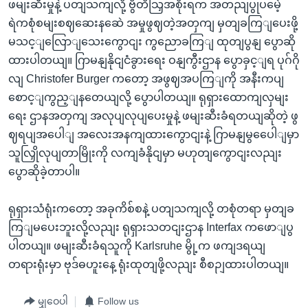
ဖမျးဆီးမှုနဲ့ ပတျသကျလို့ ဗွိတိသြှအစိုးရက အတညျပွုပမေဲ့
ရဲကစုံစမျးစဈဆေးနဆေဲ အမှုဖွဈတဲ့အတှကျ မှတျခကြျပေးဖို့
မသင့ျလြောျသေးကွောငျး ကွညောခကြျ ထုတျပွနျ ပွောဆို
ထားပါတယျ။ ဂြာမနျနိုငျငံခွားရေး ဝနျကွီးဌာန ပွောခှင့ျရ ပုဂ်ဂို
လျ Christofer Burger ကတော့ အဖွဈအပကြျကို အနီးကပျ
စောင့ျကွည့ျနတေယျလို့ ပွောပါတယျ။ ရုရှားထောကျလှမျး
ရေး ဌာနအတှကျ အလုပျလုပျပေးမှုနဲ့ ဖမျးဆီးခံရတယျဆိုတဲ့ ဖွ
ဈရပျအပေါျ အလေးအနကျထားကွောငျးနဲ့ ဂြာမနျမွပေေါျမှာ
သူလြှိုလုပျတာမြိုးကို လကျခံနိုငျမှာ မဟုတျကွောငျးလညျး
ပွောဆိုခဲ့တာပါ။
ရုရှားသံရုံးကတော့ အခုကိစ်စနဲ့ ပတျသကျလို့ တစုံတရာ မှတျခ
ကြျမပေးဘူးလို့လညျး ရုရှားသတငျးဌာန Interfax ကဖောျပွ
ပါတယျ။ ဖမျးဆီးခံရသူကို Karlsruhe မွို့က ဖကျဒရယျ
တရားရုံးမှာ ဗုဒ်ဓဟူးနေ့ ရုံးထုတျဖို့လညျး စီစဉျထားပါတယျ။
မျှဝေပါ
Follow us