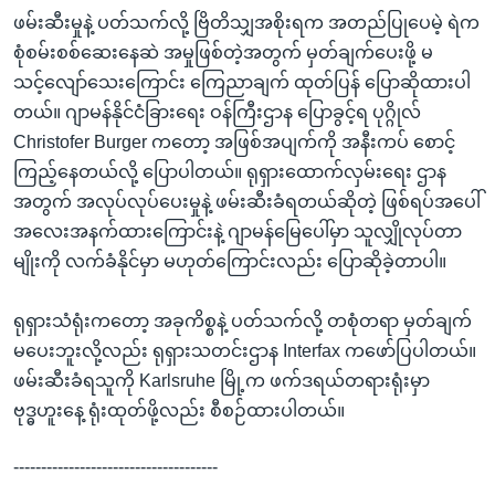
ဖမ်းဆီးမှုနဲ့ ပတ်သက်လို့ ဗြိတိသျှအစိုးရက အတည်ပြုပေမဲ့ ရဲက
စုံစမ်းစစ်ဆေးနေဆဲ အမှုဖြစ်တဲ့အတွက် မှတ်ချက်ပေးဖို့ မ
သင့်လျော်သေးကြောင်း ကြေညာချက် ထုတ်ပြန် ပြောဆိုထားပါ
တယ်။ ဂျာမန်နိုင်ငံခြားရေး ဝန်ကြီးဌာန ပြောခွင့်ရ ပုဂ္ဂိုလ်
Christofer Burger ကတော့ အဖြစ်အပျက်ကို အနီးကပ် စောင့်
ကြည့်နေတယ်လို့ ပြောပါတယ်။ ရုရှားထောက်လှမ်းရေး ဌာန
အတွက် အလုပ်လုပ်ပေးမှုနဲ့ ဖမ်းဆီးခံရတယ်ဆိုတဲ့ ဖြစ်ရပ်အပေါ်
အလေးအနက်ထားကြောင်းနဲ့ ဂျာမန်မြေပေါ်မှာ သူလျှိုလုပ်တာ
မျိုးကို လက်ခံနိုင်မှာ မဟုတ်ကြောင်းလည်း ပြောဆိုခဲ့တာပါ။
ရုရှားသံရုံးကတော့ အခုကိစ္စနဲ့ ပတ်သက်လို့ တစုံတရာ မှတ်ချက်
မပေးဘူးလို့လည်း ရုရှားသတင်းဌာန Interfax ကဖော်ပြပါတယ်။
ဖမ်းဆီးခံရသူကို Karlsruhe မြို့က ဖက်ဒရယ်တရားရုံးမှာ
ဗုဒ္ဓဟူးနေ့ ရုံးထုတ်ဖို့လည်း စီစဉ်ထားပါတယ်။
-------------------------------------