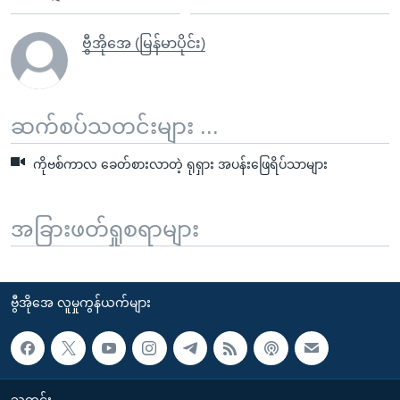
ဗွီအိုအေ (မြန်မာပိုင်း)
ဆက်စပ်သတင်းများ ...
ကိုဗစ်ကာလ ခေတ်စားလာတဲ့ ရုရှား အပန်းဖြေရိပ်သာများ
အခြားဖတ်ရှုစရာများ
ဗွီအိုအေ လူမှုကွန်ယက်များ