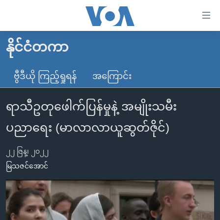
သုံး
ရ
လွယ်ကူ
နိုင်ငံတကာ
မူလစာမျက်နှာ
စေ
မြန်မာ
ဗွီဒီယို ကြည့်ရှုရန်
အကြောင်း
သည့်
ကမ္ဘာ့သတင်းများ
Link
ရာသီဥတုဖေါက်ပြန်မှုနဲ့ အမျိုးသမီး
ဗွီဒီယို
နိုင်ငံတကာ
များ
သတင်းလွတ်လပ်ခွင့်
အမေရိကန်
ပညာရေး (မာလာလာယူဆွတ်ဇိုင်)
ပင်မ
ရပ်ဝန်းတခု လမ်းတခု အလွန်
တရုတ်
အကြောင်းအရာ
၂၂ ဇြန္၊ ၂၀၂၂
သို့
အင်္ဂလိပ်စာလေ့လာမယ်
အစ္စရေး-ပါလက်စတိုင်း
မြသဇင်အောင်
ကျော်
အပတ်စဉ်ကဏ္ဍများ
အမေရိကန်သုံးအီဒီယံ
ကြည့်
ရေဒီယိုနှင့်ရုပ်သံ အချက်အလက်များ
မကြေးမုံရဲ့ အင်္ဂလိပ်စာ
ရေဒီယို
ရန်
ပင်မ
ရေဒီယို/တီဗွီအစီအစဉ်
ရုပ်ရှင်ထဲက အင်္ဂလိပ်စာ
တီဗွီ