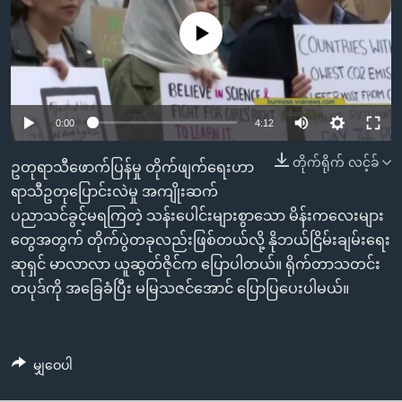
အ
သုတပဒေသာ အင်္ဂလိပ်စာ
ညွန်း
Learning English
No media source currently available
စာမျက်နှာ
သို့
ဗွီအိုအေ လူမှုကွန်ယက်များ
ကျော်
0:00
4:12
ကြည့်
ရန်
တိုက်ရိုက် လင့်ခ်
ဘာသာစကားများ
ဥတုရာသီဖောက်ပြန်မှု တိုက်ဖျက်ရေးဟာ
ရှာဖွေ
ရာသီဥတုပြောင်းလဲမှု အကျိုးဆက်
ရန်
ပညာသင်ခွင့်မရကြတဲ့ သန်းပေါင်းများစွာသော မိန်းကလေးများ
နေရာ
တွေအတွက် တိုက်ပွဲတခုလည်းဖြစ်တယ်လို့ နိုဘယ်ငြိမ်းချမ်းရေး
သို့
ဆုရှင် မာလာလာ ယူဆွတ်ဇိုင်က ပြောပါတယ်။ ရိုက်တာသတင်း
ကျော်
တပုဒ်ကို အခြေခံပြီး မမြသဇင်အောင် ပြောပြပေးပါမယ်။
ရန်
မျှဝေပါ