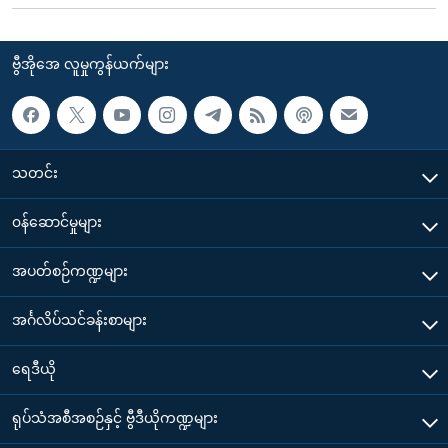
ဗွီအိုအေ လူမှုကွန်ယက်များ
သတင်း
၀န်ဆောင်မှုများ
အပတ်စဉ်ကဏ္ဍများ
အင်္ဂလိပ်သင်ခန်းစာများ
ရေဒီယို
ရုပ်သံအစီအစဉ်နှင့် ဗွီဒီယိုကဏ္ဍများ