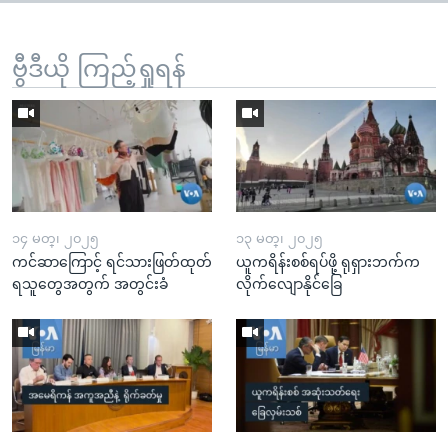
ဗွီဒီယို ကြည့်ရှုရန်
၁၄ မတ္၊ ၂၀၂၅
၁၃ မတ္၊ ၂၀၂၅
ကင်ဆာကြောင့် ရင်သားဖြတ်ထုတ်
ယူကရိန်းစစ်ရပ်ဖို့ ရုရှားဘက်က
ရသူတွေအတွက် အတွင်းခံ
လိုက်လျောနိုင်ခြေ