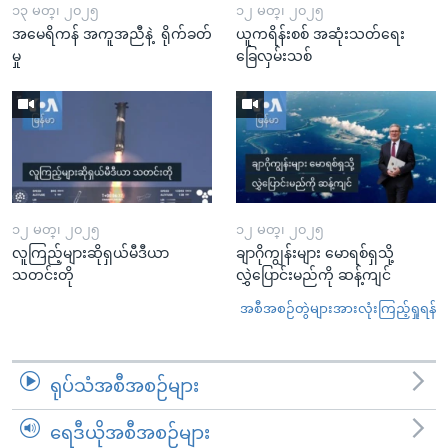
၁၃ မတ္၊ ၂၀၂၅
၁၂ မတ္၊ ၂၀၂၅
အမေရိကန် အကူအညီနဲ့ ရိုက်ခတ်
ယူကရိန်းစစ် အဆုံးသတ်ရေး
မှု
ခြေလှမ်းသစ်
၁၂ မတ္၊ ၂၀၂၅
၁၂ မတ္၊ ၂၀၂၅
လူကြည့်များဆိုရှယ်မီဒီယာ
ချာဂိုကျွန်းများ မောရစ်ရှသို့
သတင်းတို
လွှဲပြောင်းမည်ကို ဆန့်ကျင်
အစီအစဉ်တွဲများအားလုံးကြည့်ရှုရန်
ရုပ်သံအစီအစဉ်များ
ရေဒီယိုအစီအစဉ်များ