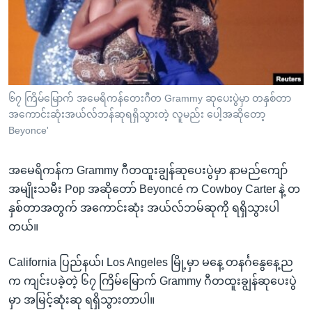
အ
သုတပဒေသာ အင်္ဂလိပ်စာ
ညွန်း
Learning English
စာမျက်နှာ
သို့
ဗွီအိုအေ လူမှုကွန်ယက်များ
ကျော်
ကြည့်
၆၇ ကြိမ်မြောက် အမေရိကန်တေးဂီတ Grammy ဆုပေးပွဲမှာ တနှစ်တာ
အကောင်းဆုံးအယ်လ်ဘန်ဆုရရှိသွားတဲ့ လူမည်း ပေါ့အဆိုတော့
ရန်
ဘာသာစကားများ
Beyonce'
ရှာဖွေ
ရန်
အမေရိကန်က Grammy ဂီတထူးချွန်ဆုပေးပွဲမှာ နာမည်ကျော်
နေရာ
အမျိုးသမီး Pop အဆိုတော် Beyoncé က Cowboy Carter နဲ့ တ
သို့
နှစ်တာအတွက် အကောင်းဆုံး အယ်လ်ဘမ်ဆုကို ရရှိသွားပါ
ကျော်
တယ်။
ရန်
California ပြည်နယ်၊ Los Angeles မြို့မှာ မနေ့ တနင်္ဂနွေနေ့ည
က ကျင်းပခဲ့တဲ့ ၆၇ ကြိမ်မြောက် Grammy ဂီတထူးချွန်ဆုပေးပွဲ
မှာ အမြင့်ဆုံးဆု ရရှိသွားတာပါ။