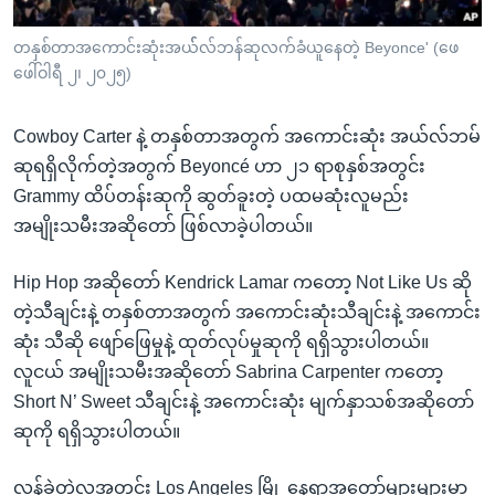
တနှစ်တာအကောင်းဆုံးအယ််လ်ဘန်ဆုလက်ခံယူနေတဲ့ Beyonce' (ဖေ
ဖေါ်ဝါရီ ၂၊ ၂၀၂၅)
Cowboy Carter နဲ့ တနှစ်တာအတွက် အကောင်းဆုံး အယ်လ်ဘမ်
ဆုရရှိလိုက်တဲ့အတွက် Beyoncé ဟာ ၂၁ ရာစုနှစ်အတွင်း
Grammy ထိပ်တန်းဆုကို ဆွတ်ခူးတဲ့ ပထမဆုံးလူမည်း
အမျိုးသမီးအဆိုတော် ဖြစ်လာခဲ့ပါတယ်။
Hip Hop အဆိုတော် Kendrick Lamar ကတော့ Not Like Us ဆို
တဲ့သီချင်းနဲ့ တနှစ်တာအတွက် အကောင်းဆုံးသီချင်းနဲ့ အကောင်း
ဆုံး သီဆို ဖျော်ဖြေမှုနဲ့ ထုတ်လုပ်မှုဆုကို ရရှိသွားပါတယ်။
လူငယ် အမျိုးသမီးအဆိုတော် Sabrina Carpenter ကတော့
Short N’ Sweet သီချင်းနဲ့ အကောင်းဆုံး မျက်နှာသစ်အဆိုတော်
ဆုကို ရရှိသွားပါတယ်။
လွန်ခဲ့တဲ့လအတွင်း Los Angeles မြို့ နေရာအတော်များများမှာ