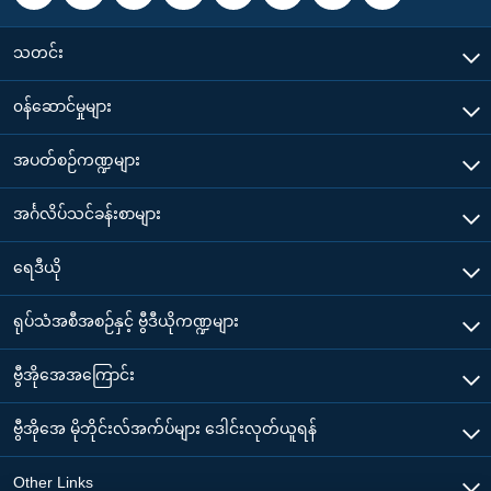
သတင်း
၀န်ဆောင်မှုများ
အပတ်စဉ်ကဏ္ဍများ
အင်္ဂလိပ်သင်ခန်းစာများ
ရေဒီယို
ရုပ်သံအစီအစဉ်နှင့် ဗွီဒီယိုကဏ္ဍများ
ဗွီအိုအေအကြောင်း
ဗွီအိုအေ မိုဘိုင်းလ်အက်ပ်များ ဒေါင်းလုတ်ယူရန်
Other Links