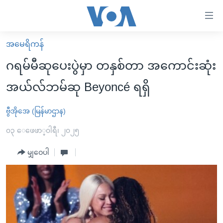
သုံး
ရ
လွယ်ကူ
အမေရိကန်
မူလစာမျက်နှာ
စေ
ဂရမ်မီဆုပေးပွဲမှာ တနှစ်တာ အကောင်းဆုံး
မြန်မာ
သည့်
အယ်လ်ဘမ်ဆု Beyoncé ရရှိ
ကမ္ဘာ့သတင်းများ
Link
ဗွီဒီယို
နိုင်ငံတကာ
ဗွီအိုအေ (မြန်မာဌာန)
များ
သတင်းလွတ်လပ်ခွင့်
အမေရိကန်
၀၃ ေဖေဖာ္၀ါရီ၊ ၂၀၂၅
ပင်မ
ရပ်ဝန်းတခု လမ်းတခု အလွန်
တရုတ်
အကြောင်းအရာ
မျှဝေပါ
သို့
အင်္ဂလိပ်စာလေ့လာမယ်
အစ္စရေး-ပါလက်စတိုင်း
ကျော်
အပတ်စဉ်ကဏ္ဍများ
အမေရိကန်သုံးအီဒီယံ
ကြည့်
ရေဒီယိုနှင့်ရုပ်သံ အချက်အလက်များ
မကြေးမုံရဲ့ အင်္ဂလိပ်စာ
ရေဒီယို
ရန်
ပင်မ
ရေဒီယို/တီဗွီအစီအစဉ်
ရုပ်ရှင်ထဲက အင်္ဂလိပ်စာ
တီဗွီ