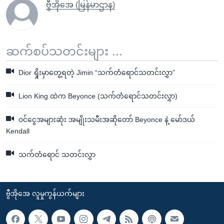
ဗွီအိုအေ (မြန်မာဌာန)
ဆက်စပ်သတင်းများ ...
Dior ရှိုးမှာတွေ့ရတဲ့ Jimin “သက်တံရောင်သတင်းလွှာ”
Lion King ထဲက Beyonce (သက်တံရောင်သတင်းလွှာ)
ဝင်ငွေအများဆုံး အမျိုးသမီးအဆိုတော် Beyonce နဲ့ မော်ဒယ်
Kendall
သက်တံရောင် သတင်းလွှာ
ဗွီအိုအေ လူမှုကွန်ယက်များ