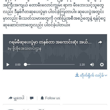
အကြီးအကျယ် တောမီးလောင်ကျွမ်း ရာက မီးဘေးသင့်သူတွေ
လည်း ဒီနှစ်ဂီတဆုပေးပွဲမှာ ပါဝင်ခဲ့ကြတာပါ။ ဆုပေးပွဲအတွင်း
မှာလည်း မီးသတ်သမားတွေကို ဂုဏ်ပြုအစီအစဉ်တွေနဲ့ ရန်ပုံငွေ
ဆုဆောင်းတာတွေလည်း ပါဝင်ခဲ့ပါတယ်။
ဂရမ်မီဆုပေးပွဲမှာ တနှစ်တာ အကောင်းဆုံး အယ်လ်ဘမ်ဆု Beyoncé ရရှိ
by
ဗွီအိုအေသတင်းဌာန
No media source currently available
0:00
1:20
တိုက်ရိုက် လင့်ခ်
မျှဝေပါ
Follow us