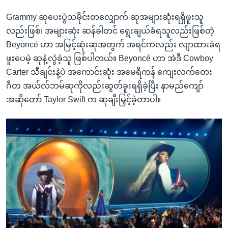
Grammy ဆုပေးပွဲသမိုင်းတလျှောက် ဆုအများဆုံးရရှိဖူးသူ
လည်းဖြစ်၊ အများဆုံး ဆန်ခါတင် ရွေးချယ်ခံရသူလည်းဖြစ်တဲ့
Beyoncé ဟာ အမြင့်ဆုံးဆုအတွက် အရင်ကလည်း လျာထားခံရ
ဖူးပေမဲ့ ဆုနဲ့လွဲခဲ့သူ ဖြစ်ပါတယ်။ Beyoncé ဟာ အဲဒီ Cowboy
Carter သီချင်းနဲ့ပဲ အကောင်းဆုံး အမေရိကန် ကျေးလက်တေး
ဂီတ အယ်လ်ဘမ်ဆုကိုလည်းဆွတ်ခူးရရှိခဲ့ပြီး နာမည်ကျော်
အဆိုတော် Taylor Swift က ဆုချီးမြှင့်ခဲ့တာပါ။