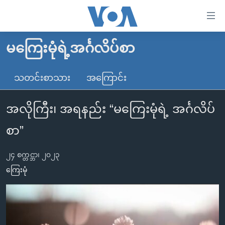
သုံး
ရ
လွယ်ကူ
မကြေးမုံရဲ့အင်္ဂလိပ်စာ
မူလစာမျက်နှာ
စေ
မြန်မာ
သတင်းစာသား
အကြောင်း
သည့်
ကမ္ဘာ့သတင်းများ
Link
အလိုကြီး၊ အရနည်း “မကြေးမုံရဲ့ အင်္ဂလိပ်
ဗွီဒီယို
နိုင်ငံတကာ
များ
သတင်းလွတ်လပ်ခွင့်
အမေရိကန်
စာ”
ပင်မ
ရပ်ဝန်းတခု လမ်းတခု အလွန်
တရုတ်
အကြောင်းအရာ
၂၄ စက္တင္ဘာ၊ ၂၀၂၃
သို့
အင်္ဂလိပ်စာလေ့လာမယ်
အစ္စရေး-ပါလက်စတိုင်း
ကြေးမုံ
ကျော်
အပတ်စဉ်ကဏ္ဍများ
အမေရိကန်သုံးအီဒီယံ
ကြည့်
ရေဒီယိုနှင့်ရုပ်သံ အချက်အလက်များ
မကြေးမုံရဲ့ အင်္ဂလိပ်စာ
ရေဒီယို
ရန်
ပင်မ
ရေဒီယို/တီဗွီအစီအစဉ်
ရုပ်ရှင်ထဲက အင်္ဂလိပ်စာ
တီဗွီ