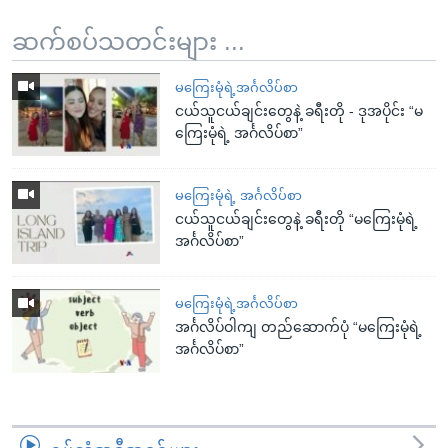
ဆက်စပ်သတင်းများ ...
မကြေးမုံရဲ့အင်္ဂလိပ်စာ
ငယ်သူငယ်ချင်းတွေနဲ့ ခရီးတို - ဒုအပိုင်း “မ
ကြေးမုံရဲ့ အင်္ဂလိပ်စာ”
မကြေးမုံရဲ့ အင်္ဂလိပ်စာ
ငယ်သူငယ်ချင်းတွေနဲ့ ခရီးတို “မကြေးမုံရဲ့
အင်္ဂလိပ်စာ”
မကြေးမုံရဲ့အင်္ဂလိပ်စာ
အင်္ဂလိပ်ဝါကျ တည်ဆောက်ပုံ “မကြေးမုံရဲ့
အင်္ဂလိပ်စာ”