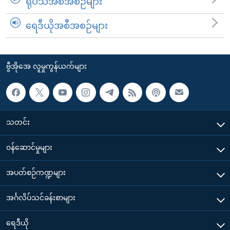
ရုပ်သံအစီအစဉ်များ
ရေဒီယိုအစီအစဉ်များ
ဗွီအိုအေ လူမှုကွန်ယက်များ
သတင်း
၀န်ဆောင်မှုများ
အပတ်စဉ်ကဏ္ဍများ
အင်္ဂလိပ်သင်ခန်းစာများ
ရေဒီယို