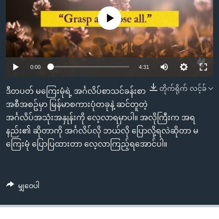
အ
သုတပဒေသာ အင်္ဂလိပ်စာ
ညွန်း
Learning English
No media source currently available
စာမျက်နှာ
သို့
ဗွီအိုအေ လူမှုကွန်ယက်များ
ကျော်
0:00
4:31
ကြည့်
ရန်
တိုက်ရိုက် လင့်ခ်
ဘာသာစကားများ
ဒီတပတ် မကြေးမုံရဲ့ အင်္ဂလိပ်စာသင်ခန်းစာ
ရှာဖွေ
အစီအစဥ်မှာ မြန်မာစကားပုံတခုနဲ့ ဆင်တူတဲ့
ရန်
အင်္ဂလိပ်အသုံးအနှုန်းကို လေ့လာရမှာပါ။ အလိုကြီးက အရ
နေရာ
နည်း၏ ဆိုတာကို အင်္ဂလိပ်လို ဘယ်လို ပြောလို့ရလဲဆိုတာ မ
သို့
ကြေးမုံ ပြောပြထားတာ လေ့လာကြည့်ရအောင်ပါ။
ကျော်
ရန်
မျှဝေပါ