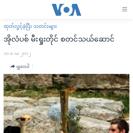
သုံး
ရ
လွယ်ကူ
ထုတ်လွှင့်ခဲ့ပြီး သတင်းများ
မူလစာမျက်နှာ
စေ
အိုလံပစ် မီးရှုးတိုင် စတင်သယ်ဆောင်
မြန်မာ
သည့်
ကမ္ဘာ့သတင်းများ
၁၀ ေမ၊ ၂၀၁၂
Link
ဗွီဒီယို
နိုင်ငံတကာ
မျှဝေပါ
များ
သတင်းလွတ်လပ်ခွင့်
အမေရိကန်
ပင်မ
ရပ်ဝန်းတခု လမ်းတခု အလွန်
တရုတ်
အကြောင်းအရာ
သို့
အင်္ဂလိပ်စာလေ့လာမယ်
အစ္စရေး-ပါလက်စတိုင်း
ကျော်
အပတ်စဉ်ကဏ္ဍများ
အမေရိကန်သုံးအီဒီယံ
ကြည့်
ရေဒီယိုနှင့်ရုပ်သံ အချက်အလက်များ
မကြေးမုံရဲ့ အင်္ဂလိပ်စာ
ရေဒီယို
ရန်
ပင်မ
ရေဒီယို/တီဗွီအစီအစဉ်
ရုပ်ရှင်ထဲက အင်္ဂလိပ်စာ
တီဗွီ