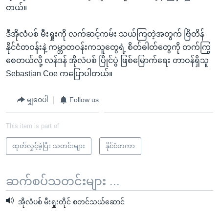
တယ်။
ဒီအိုလံပစ် မီးရှုးကို လက်ဆင့်ကမ်း သယ်ကြတဲ့အတွက် ဗြိတိန်
နိုင်ငံတဝန်းနဲ့ ကမ္ဘာတဝန်းကသူတွေရဲ့ စိတ်ဓါတ်တွေကို တက်ကြွ
စေတယ်လို့ လန်ဒန် အိုလံပစ် ပြိုင်ပွဲ ဖြစ်မြောက်ရေး တာဝန်ရှိသူ
Sebastian Coe ကပြောပါတယ်။
မျှဝေပါ
Follow us
This item is part of
ထုတ်လွှင့်ခဲ့ပြီး သတင်းများ
နိုင်ငံတကာ
ဆက်စပ်သတင်းများ ...
အိုလံပစ် မီးရှုးတိုင် စတင်သယ်ဆောင်