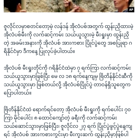
အ
သုတပဒေသာ အင်္ဂလိပ်စာ
ညွန်း
Learning English
စာမျက်နှာ
ဇူလိုင်လမှာစတင်တော့မဲ့ လန်ဒန် အိုလံပစ်အတွက် ထွန်းညှိထားမဲ့
သို့
ဗွီအိုအေ လူမှုကွန်ယက်များ
အိုလံပစ်မီးကို လက်ဆင့်ကမ်း သယ်ယူသွားမဲ့ မီးရှုးမှာ ထွန်းညှိ
ကျော်
တဲ့ အခမ်းအနားကို အိုလံပစ် အားကစား ပြိုင်ပွဲတွေ အစပြုရာ ဂ
ကြည့်
ရိနိုင်ငံမှာ ဒီကနေ့ ပြုလုပ်ခဲ့ပါတယ်။
ရန်
ဘာသာစကားများ
ရှာဖွေ
အိုလံပစ် မီးရှုးတိုင်ကို ဂရိနိုင်ငံထဲမှာ ၇ ရက်ကြာ လက်ဆင့်ကမ်း
ရန်
သယ်ယူသွားမှာဖြစ်ပြီး မေ လ ၁၈ ရက်နေ့ကျမှ ဗြိတိန်နိုင်ငံဆီကို
နေရာ
သယ်ယူသွားမှာ ဖြစ်တယ်လို့ အိုလံပစ်ပြိုင်ပွဲ တာဝန်ရှိသူတွေက
သို့
ပြောပါတယ်။
ကျော်
ရန်
ဗြိတိန်နိုင်ငံထဲ ရောက်ရင်တော့ အိုလံပစ် မီးရှုးကို ရက်ပေါင်း ၇၀
ကြာ မိုင်ပေါင်း ၈ ထောင်ကျော်တဲ့ ခရီးကို လက်ဆင့်ကမ်း
သယ်ဆောင်သွားမှာဖြစ်ပြီး၊ ဇူလိုင်လ ၂၇ ရက် ပြိုင်ပွဲဖွင့်ပွဲနေ့ကျ
ရင် အိုလံပစ် အားကစားကွင်းမှာ မီးကူးဆက် ထွန်းညှိမှာဖြစ်ပါ