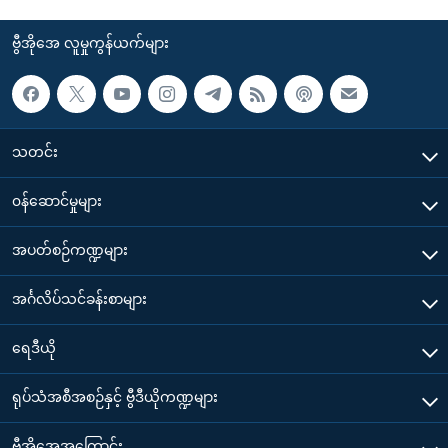
ဗွီအိုအေ လူမှုကွန်ယက်များ
သတင်း
၀န်ဆောင်မှုများ
အပတ်စဉ်ကဏ္ဍများ
အင်္ဂလိပ်သင်ခန်းစာများ
ရေဒီယို
ရုပ်သံအစီအစဉ်နှင့် ဗွီဒီယိုကဏ္ဍများ
ဗွီအိုအေအကြောင်း