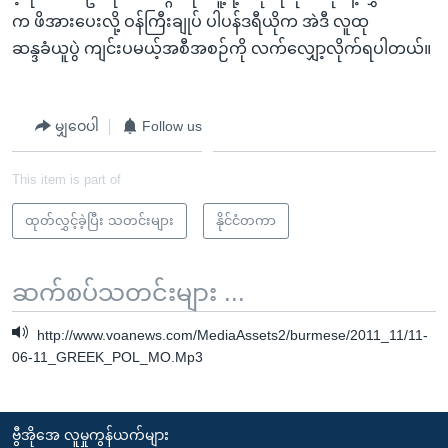
က ဖိအားပေးလို့ ဝန်ကြီးချုပ် ပါပန်ဒရီယိုက အဲဒီ လူထု
ဆန္ဒခံယူပွဲ ကျင်းပမယ့်အစီအစဉ်ကို လက်လျှော့လိုက်ရပါတယ်။
မျှဝေပါ
Follow us
This item is part of
ထုတ်လွှင့်ခဲ့ပြီး သတင်းများ
နိုင်ငံတကာ
ဆက်စပ်သတင်းများ ...
http://www.voanews.com/MediaAssets2/burmese/2011_11/11-
06-11_GREEK_POL_MO.Mp3
ဗွီအိုအေ လူမှုကွန်ယက်များ