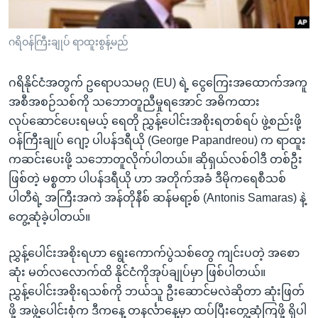
အ
သုတပဒေသာ အင်္ဂလိပ်စာ
ညွန်း
Learning English
ဂရိဝန်ကြီးချုပ် ရာထူးစွန့်မည်
စာမျက်နှာ
သို့
ဗွီအိုအေ လူမှုကွန်ယက်များ
ကျော်
ဂရိနိုင်ငံအတွက် ဥရောပသမဂ္ဂ (EU) ရဲ့ ငွေကြေးအထောက်အကူ
ကြည့်
အစီအစဉ်သစ်ကို သဘောတူညီမှုရအောင် အဓိကထား
ရန်
လုပ်ဆောင်ပေးရမယ့် ရေတို ညွှန့်ပေါင်းအစိုးရတစ်ရပ် ဖွဲ့စည်းဖို့
ဘာသာစကားများ
ရှာဖွေ
ဝန်ကြီးချုပ် ဂျော့ ပါပန်ဒရီယို (George Papandreou) က ရာထူး
ရန်
ကဆင်းပေးဖို့ သဘောတူလိုက်ပါတယ်။ ဆိုရှယ်လစ်ဝါဒီ တစ်ဦး
နေရာ
ဖြစ်တဲ့ မစ္စတာ ပါပန်ဒရီယို ဟာ အတိုက်အခံ ဒီမိုကရေစီသစ်
သို့
ပါတီရဲ့ အကြီးအကဲ အန်တိုနီစ် ဆန်မရာ့စ် (Antonis Samaras) နဲ့
ကျော်
တွေ့ဆုံခဲ့ပါတယ်။
ရန်
ညွှန့်ပေါင်းအစိုးရဟာ ရွေးကောက်ပွဲသစ်တွေ ကျင်းပတဲ့ အစော
ဆုံး မတ်လလောက်ထိ နိုင်ငံကိုအုပ်ချုပ်မှာ ဖြစ်ပါတယ်။
ညွှန့်ပေါင်းအစိုးရသစ်ကို ဘယ်သူ ဦးဆောင်မလဲဆိုတာ ဆုံးဖြတ်
ဖို့ အဖွဲ့ပေါင်းစုံက ဒီကနေ့ တနင်္လာနေ့မှာ ထပ်ပြီးတွေ့ဆုံကြဖို့ ရှိပါ