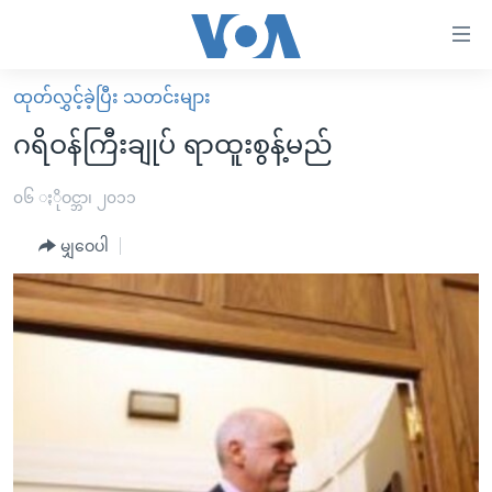
သုံး
ရ
လွယ်ကူ
ထုတ်လွှင့်ခဲ့ပြီး သတင်းများ
မူလစာမျက်နှာ
စေ
ဂရိဝန်ကြီးချုပ် ရာထူးစွန့်မည်
မြန်မာ
သည့်
ကမ္ဘာ့သတင်းများ
၀၆ ႏိုဝင္ဘာ၊ ၂၀၁၁
Link
ဗွီဒီယို
နိုင်ငံတကာ
မျှဝေပါ
များ
သတင်းလွတ်လပ်ခွင့်
အမေရိကန်
ပင်မ
ရပ်ဝန်းတခု လမ်းတခု အလွန်
တရုတ်
အကြောင်းအရာ
သို့
အင်္ဂလိပ်စာလေ့လာမယ်
အစ္စရေး-ပါလက်စတိုင်း
ကျော်
အပတ်စဉ်ကဏ္ဍများ
အမေရိကန်သုံးအီဒီယံ
ကြည့်
ရေဒီယိုနှင့်ရုပ်သံ အချက်အလက်များ
မကြေးမုံရဲ့ အင်္ဂလိပ်စာ
ရေဒီယို
ရန်
ပင်မ
ရေဒီယို/တီဗွီအစီအစဉ်
ရုပ်ရှင်ထဲက အင်္ဂလိပ်စာ
တီဗွီ