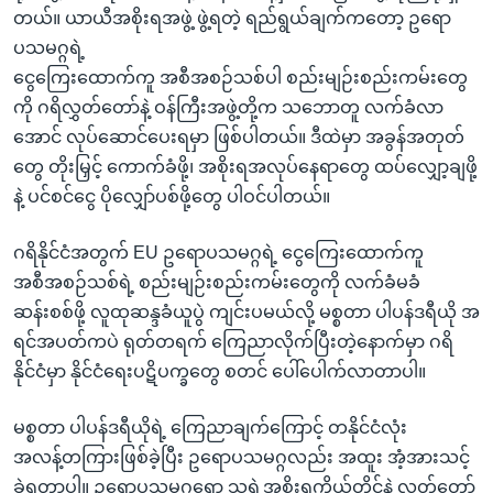
တယ်။ ယာယီအစိုးရအဖွဲ့ ဖွဲ့ရတဲ့ ရည်ရွယ်ချက်ကတော့ ဥရော
ပသမဂ္ဂရဲ့
ငွေကြေးထောက်ကူ အစီအစဉ်သစ်ပါ စည်းမျဉ်းစည်းကမ်းတွေ
ကို ဂရိလွှတ်တော်နဲ့ ဝန်ကြီးအဖွဲ့တို့က သဘောတူ လက်ခံလာ
အောင် လုပ်ဆောင်ပေးရမှာ ဖြစ်ပါတယ်။ ဒီထဲမှာ အခွန်အတုတ်
တွေ တိုးမြှင့် ကောက်ခံဖို့၊ အစိုးရအလုပ်နေရာတွေ ထပ်လျှော့ချဖို့
နဲ့ ပင်စင်ငွေ ပိုလျှော်ပစ်ဖို့တွေ ပါဝင်ပါတယ်။
ဂရိနိုင်ငံအတွက် EU ဥရောပသမဂ္ဂရဲ့ ငွေကြေးထောက်ကူ
အစီအစဉ်သစ်ရဲ့ စည်းမျဉ်းစည်းကမ်းတွေကို လက်ခံမခံ
ဆန်းစစ်ဖို့ လူထုဆန္ဒခံယူပွဲ ကျင်းပမယ်လို့ မစ္စတာ ပါပန်ဒရီယို အ
ရင်အပတ်ကပဲ ရုတ်တရက် ကြေညာလိုက်ပြီးတဲ့နောက်မှာ ဂရိ
နိုင်ငံမှာ နိုင်ငံရေးပဋိပက္ခတွေ စတင် ပေါ်ပေါက်လာတာပါ။
မစ္စတာ ပါပန်ဒရီယိုရဲ့ ကြေညာချက်ကြောင့် တနိုင်ငံလုံး
အလန့်တကြားဖြစ်ခဲ့ပြီး ဥရောပသမဂ္ဂလည်း အထူး အံ့အားသင့်
ခဲ့ရတာပါ။ ဥရောပသမဂ္ဂရော သူ့ရဲ့အစိုးရကိုယ်တိုင်နဲ့ လွှတ်တော်