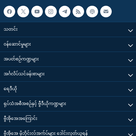
သတင်း
၀န်ဆောင်မှုများ
အပတ်စဉ်ကဏ္ဍများ
အင်္ဂလိပ်သင်ခန်းစာများ
ရေဒီယို
ရုပ်သံအစီအစဉ်နှင့် ဗွီဒီယိုကဏ္ဍများ
ဗွီအိုအေအကြောင်း
ဗွီအိုအေ မိုဘိုင်းလ်အက်ပ်များ ဒေါင်းလုတ်ယူရန်