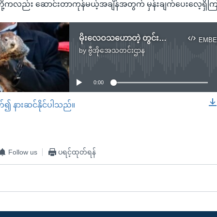
ူတို့ကလည်း ဆောင်းတာကုန်မယ့်အချိန်အတွက် မှန်းချက်ပေးလေ့ရှိက
မိုးလေဝသဟောတဲ့ တွင်းအောင်းကြွက်ကြီးရဲ့ ဆောင်းသက်တမ်းခန့်မှန်းချက်
EMBE
by
ဗွီအိုအေသတင်းဌာန
No media source currently available
0:00
တ်၍ နားဆင်နိုင်ပါသည်။
EMBED
Follow us
ပရင့်ထုတ်ရန်