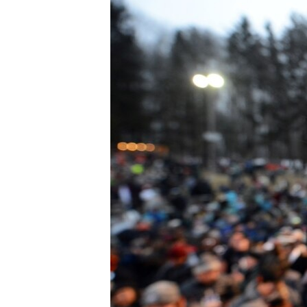
သုတပဒေသာ အင်္ဂလိပ်စာ
အ
ညွန်း
စာမျက်နှာ
သို့
ကျော်
ကြည့်
ရန်
ရှာဖွေ
ရန်
နေရာ
သို့
ကျော်
ရန်