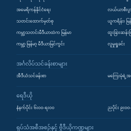
အမေရိကန်နိုင်ငံရေး
လယ်ယာစီးပွ
သတင်းထောက်မှတ်စု
ယူကရိန်း၊ မြန
ကမ္ဘာ့သတင်းမီဒီယာထဲက မြန်မာ
ထူးခြားဆန်း
ကမ္ဘာ့ မြန်မာ့ မီဒီယာမြင်ကွင်း
လူမှုရှုခင်း
အင်္ဂလိပ်သင်ခန်းစာများ
အီဒီယံသင်ခန်းစာ
မကြေးမုံရဲ့အင
ရေဒီယို
နံနက်ပိုင်း ၆း၀၀-ရး၀၀
ညပိုင်း ၉း၀
ရုပ်သံအစီအစဉ်နှင့် ဗွီဒီယိုကဏ္ဍများ