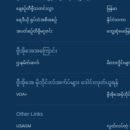
နေ့စဉ်တီဗွီသတင်းလွှာ
မြန်မာ
ရေဒီယို ရုပ်သံအစီအစဉ်
နိုင်ငံတကာ
အပတ်စဉ်တီဗွီမဂ္ဂဇင်း
တွေ့ဆုံမေးမြန
ဗွီအိုအေအကြောင်း
ဌာနမိတ်ဆက်
မီတာလှိုင်းမျာ
ဗွီအိုအေ မိုဘိုင်းလ်အက်ပ်များ ဒေါင်းလုတ်ယူရန်
Learning English
VOA+
ဗွီအိုအေမိုဘ
ဗွီအိုအေ လူမှုကွန်ယက်များ
Other Links
USAGM
လွတ်လပ်တဲ့