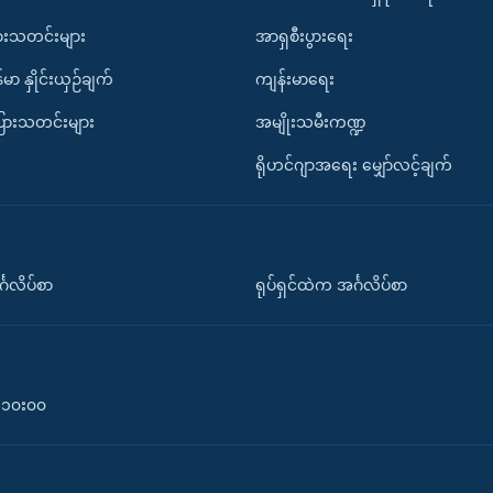
ားသတင်းများ
အာရှစီးပွားရေး
်မာ နှိုင်းယှဉ်ချက်
ကျန်းမာရေး
ပြားသတင်းများ
အမျိုးသမီးကဏ္ဍ
ရိုဟင်ဂျာအရေး မျှော်လင့်ချက်
်္ဂလိပ်စာ
ရုပ်ရှင်ထဲက အင်္ဂလိပ်စာ
၀-၁၀း၀၀