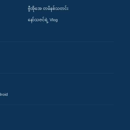
ဗွီအိုအေ တမိနစ်သတင်း
နော်သဇင်ရဲ့ Vlog
droid