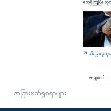
တွေရှိကြပြီး သ
သီးခြားခွဲထု
မျှဝေပါ
အခြားဖတ်ရှုစရာများ