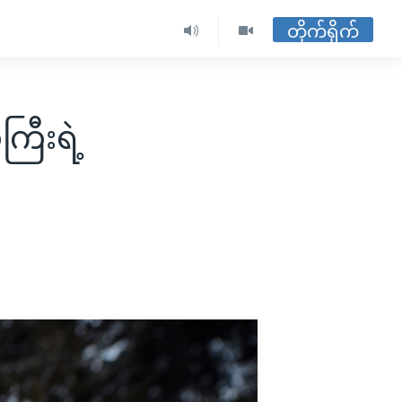
တိုက်ရိုက်
ြီးရဲ့