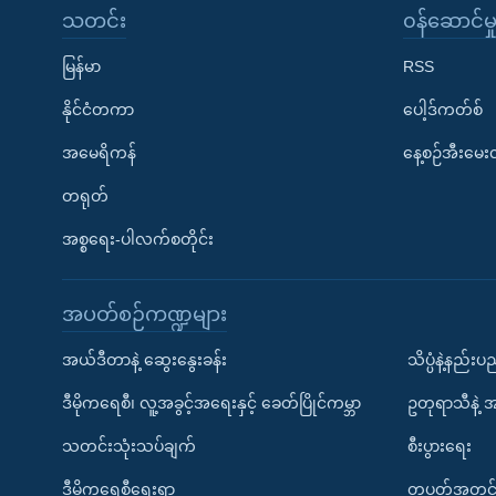
သတင်း
၀န်ဆောင်မှ
မြန်မာ
RSS
နိုင်ငံတကာ
ပေါ့ဒ်ကတ်စ်
အမေရိကန်
နေ့စဉ်အီးမေ
တရုတ်
အစ္စရေး-ပါလက်စတိုင်း
အပတ်စဉ်ကဏ္ဍများ
အယ်ဒီတာနဲ့ ဆွေးနွေးခန်း
သိပ္ပံနဲ့နည်း
ဒီမိုကရေစီ၊ လူ့အခွင့်အရေးနှင့် ခေတ်ပြိုင်ကမ္ဘာ
ဥတုရာသီနဲ့ 
သတင်းသုံးသပ်ချက်
စီးပွားရေး
ဒီမိုကရေစီရေးရာ
တပတ်အတွင်