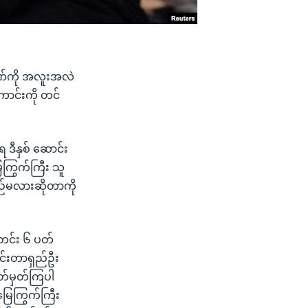
ဒဏ်ကို အလူးအလဲ
ောင်းကို တင်
 ဒီနှစ် ဆောင်း
ေကြွက်ကြီး သူ
ှည်မလားဆိုတာကို
ီတင်း ၆ ပတ်
ာင်းတာရှည်ဦး
သတ်မှတ်ကြပါ
ြေကြွက်ကြီး