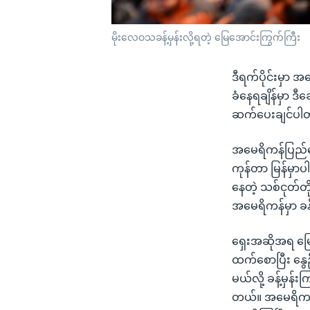
မိုးလေဝသခန့်မှန်းလို့ရတဲ့ မြေအောင်းကြွက်ကြီး
ဒီရက်ပိုင်းမှာ
ခံနေရချိန်မှာ 
ဆက်ပေးချင်ပါ
အမေရိကန်ပြည်ထေ
ကုန်တာ မြန်မှာပ
နေတဲ့ သစ်ငုတ်တ
အမေရိကန်မှာ ခန
ရှေးအဆိုအရ မြေ
ထက်စောပြီး နွေ
မယ်လို့ ခန့်မှန
တယ်။ အမေရိကန်