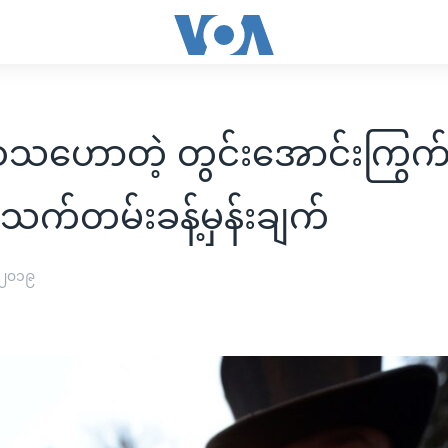
ဝသဟောတဲ့ တွင်းအောင်းကြွက်က
သက်တမ်းခန့်မှန်းချက်
 ၂၀၁၉