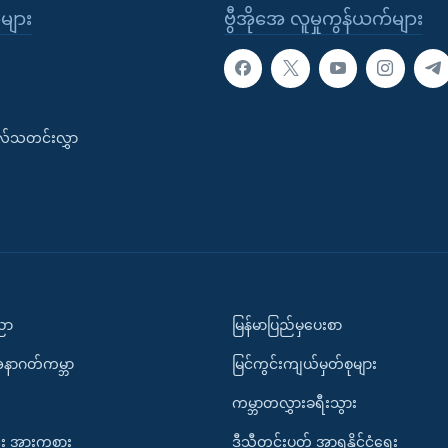
ုများ
ဗွီအိုအေ လူမှုကွန်ယက်များ
းလ်သတင်းလွှာ
ပညာ
မြန်မာပြည်မှပေးစာ
အနာဂတ်ကမ္ဘာ
မြင်ကွင်းကျယ်မှတ်စုများ
ကမ္ဘာတလွှားခရီးသွား
း အားကစား
ဒီသီတင်းပတ် အာရှနိုင်ငံရေး