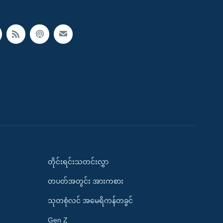
တိုင်းရင်းသတင်းလွှာ
တပတ်အတွင်း အားကစား
သုတစုံလင် အမေရိကန်တခွင်
Gen Z