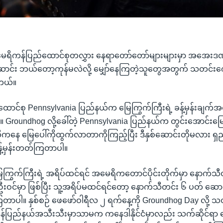
 အမေရိကန်ပြည်ထောင်စုတလွှား နေရာတော်တော်များများမှာ အအေး
ဒီဆောင်း ဘယ်တော့ကုန်မလဲလို့ မျှော်နေကြတဲ့သူတွေအတွက် သတင်းက
တယ်။
ာင်စု Pennsylvania ပြည်နယ်က မြေကြွက်ကြီးရဲ့ ခန့်မှန်းချက်အရ
ါ။ Groundhog လို့ခေါ်တဲ့ Pennsylvania ပြည်နယ်က တွင်းအောင်းမြ
ိုကနေ မြေပေါ်ကိုထွက်လာတာကိုကြည့်ပြီး ဒီနှစ်ဆောင်းတိုမလား ရ
့်မှန်းတတ်ကြတာပါ။
ကြွက်ကြီးရဲ့ အရိပ်ထင်ရင် အမေရိကတောင်ပိုင်းတိုက်မှာ နောက်သ
ဦးဝင်မှာ ဖြစ်ပြီး သူ့အရိပ်မထင်ရင်တော့ နောက်သီတင်း ၆ ပတ် ဆေ
်းကြတာပါ။ နှစ်စဉ် ဖေဖော်ဝါရီလ ၂ ရက်နေ့ကို Groundhog Day လို့ 
ပြည်နယ်အသီးသီးမှာသာမက ကနေဒါနိုင်ငံမှာလည်း သက်ဆိုင်ရာ မ