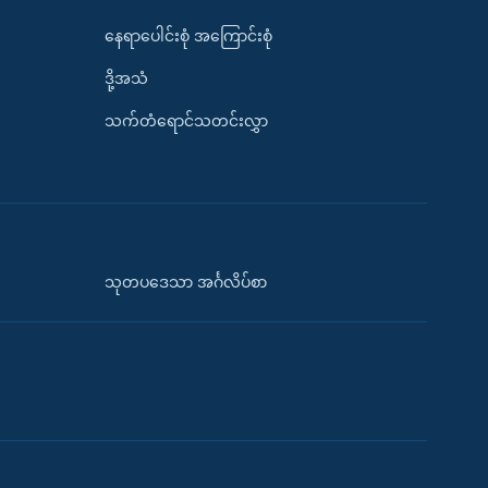
နေရာပေါင်းစုံ အကြောင်းစုံ
ဒို့အသံ
သက်တံရောင်သတင်းလွှာ
သုတပဒေသာ အင်္ဂလိပ်စာ