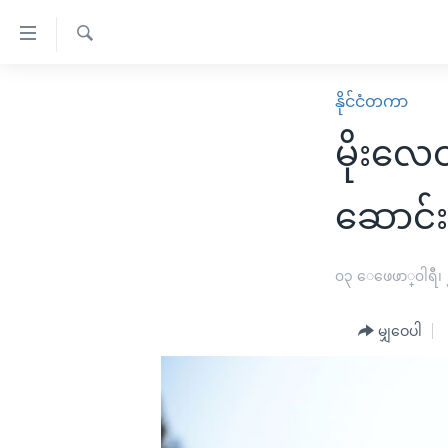
သုံး
ရ
ရှာဖွေ
လွယ်ကူ
မူလစာမျက်နှာ
နိုင်ငံတကာ
ရ
စေ
မြန်မာ
လာ
မိုးလေ
သည့်
ဒ်
ကမ္ဘာ့သတင်းများ
Link
ဗွီဒီယို
နိုင်ငံတကာ
ဆောင်း
များ
သတင်းလွတ်လပ်ခွင့်
အမေရိကန်
ပင်မ
ရပ်ဝန်းတခု လမ်းတခု အလွန်
တရုတ်
၀၃ ေဖေဖာ္၀ါရီ၊
အကြောင်းအရာ
အင်္ဂလိပ်စာလေ့လာမယ်
အစ္စရေး-ပါလက်စတိုင်း
သို့
မျှဝေပါ
အပတ်စဉ်ကဏ္ဍများ
အမေရိကန်သုံးအီဒီယံ
ကျော်
ကြည့်
ရေဒီယိုနှင့်ရုပ်သံ အချက်အလက်များ
မကြေးမုံရဲ့ အင်္ဂလိပ်စာ
ရေဒီယို
ရန်
ရေဒီယို/တီဗွီအစီအစဉ်
ရုပ်ရှင်ထဲက အင်္ဂလိပ်စာ
တီဗွီ
ပင်မ