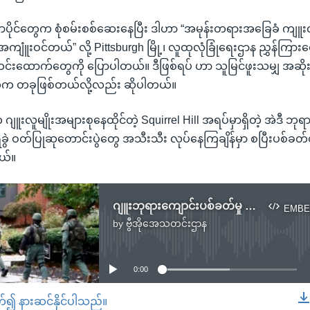
ိုင်တွေက စုံစမ်းစစ်ဆေးနေပြီး ဒါဟာ “အမုန်းတရားအခြေခံ ကျူးလွ
ကျူံးဝင်တယ်” လို့ Pittsburgh မြို့၊ လူထုလုံခြုံရေးဌာန ညွှန်ကြားရ
်းထောက်တွေကို ပြောပါတယ်။ ဒီဖြစ်ရပ် ဟာ သူမြင်ဖူးသမျှ အဆိုးရ
ဲက တခုဖြစ်တယ်လို့လည်း ဆိုပါတယ်။
က ဂျူးလူမျိုးအများစုနေထိုင်တဲ့ Squirrel Hill အရပ်မှာရှိတဲ့ အဲဒီ ဘုရ
ွဲ ဝတ်ပြုဆုတောင်းပွဲတွေ အသီးသီး လုပ်နေကြချိန်မှာ စပြီးပစ်ခတ်
ယ်။
ဂျူးဘုရားကျောင်းပစ်ခတ်မှု ၁၁ ဦးထက်မနည်း သေဆုံး
EMBE
by
ဗွီအိုအေသတင်းဌာန
No media source currently available
0:00
တ်၍ နားဆင်နိုင်ပါသည်။
EMBED