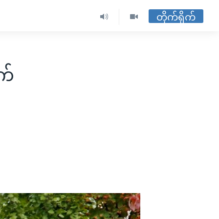
တိုက်ရိုက်
က်