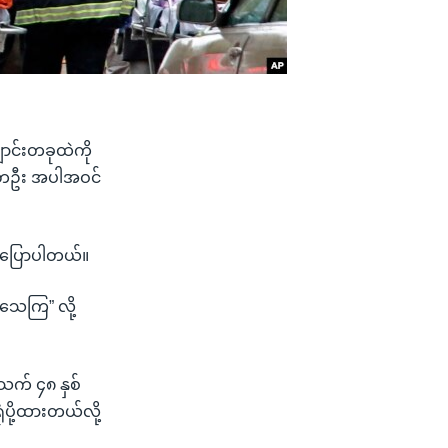
ာင်းတခုထဲကို
င်တဦး အပါအဝင်
ကပြောပါတယ်။
သေကြ” လို့
သက် ၄၈ နှစ်
ပို့ထားတယ်လို့