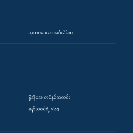
သုတပဒေသာ အင်္ဂလိပ်စာ
ဗွီအိုအေ တမိနစ်သတင်း
နော်သဇင်ရဲ့ Vlog