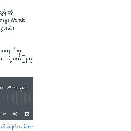
န် တဲ့
ေးမှူး Wendell
ွားဆုံး
ားကျောင်းမှာ
တာလို့ ဝတ်ပြုသူ
D
SHARE
1:05
တိုက်ရိုက် လင့်ခ်
SHARE