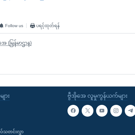
Follow us
ပရင့်ထုတ်ရန်
ိုအေ (မြန်မာဌာန)
ုများ
ဗွီအိုအေ လူမှုကွန်ယက်များ
းလ်သတင်းလွှာ