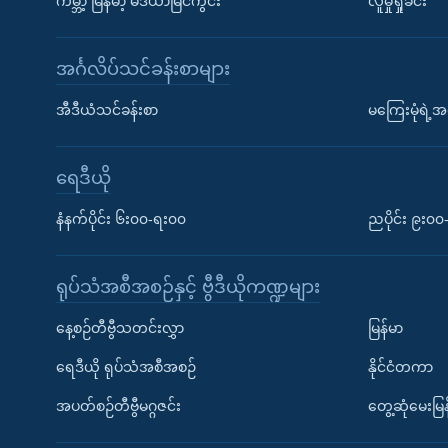
ကမ္ဘာ့ မြန်မာ့ မီဒီယာမြင်ကွင်း
လူမှုရှုခင်း
အင်္ဂလိပ်သင်ခန်းစာများ
အီဒီယံသင်ခန်းစာ
မကြေးမုံရဲ့အင
ရေဒီယို
နံနက်ပိုင်း ၆း၀၀-ရး၀၀
ညပိုင်း ၉း၀
ရုပ်သံအစီအစဉ်နှင့် ဗွီဒီယိုကဏ္ဍများ
နေ့စဉ်တီဗွီသတင်းလွှာ
မြန်မာ
ရေဒီယို ရုပ်သံအစီအစဉ်
နိုင်ငံတကာ
အပတ်စဉ်တီဗွီမဂ္ဂဇင်း
တွေ့ဆုံမေးမြန