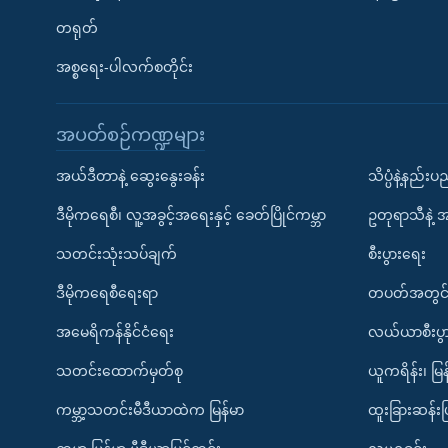
တရုတ်
အစ္စရေး-ပါလက်စတိုင်း
အပတ်စဉ်ကဏ္ဍများ
အယ်ဒီတာနဲ့ ဆွေးနွေးခန်း
သိပ္ပံနဲ့နည်း
ဒီမိုကရေစီ၊ လူ့အခွင့်အရေးနှင့် ခေတ်ပြိုင်ကမ္ဘာ
ဥတုရာသီနဲ့ 
သတင်းသုံးသပ်ချက်
စီးပွားရေး
ဒီမိုကရေစီရေးရာ
တပတ်အတွင်
အမေရိကန်နိုင်ငံရေး
လယ်ယာစီးပွ
သတင်းထောက်မှတ်စု
ယူကရိန်း၊ မြန
ကမ္ဘာ့သတင်းမီဒီယာထဲက မြန်မာ
ထူးခြားဆန်း