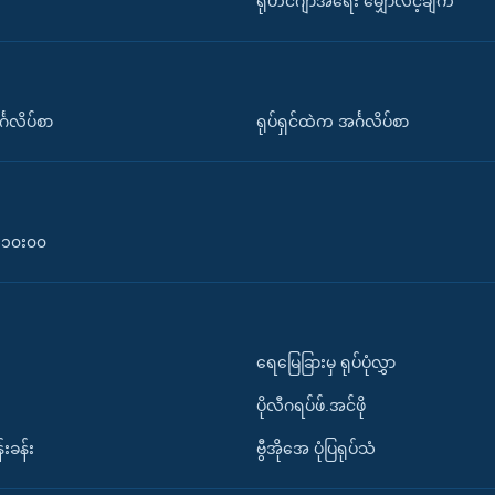
ရိုဟင်ဂျာအရေး မျှော်လင့်ချက်
်္ဂလိပ်စာ
ရုပ်ရှင်ထဲက အင်္ဂလိပ်စာ
၀-၁၀း၀၀
ရေမြေခြားမှ ရုပ်ပုံလွှာ
ပိုလီဂရပ်ဖ်.အင်ဖို
်းခန်း
ဗွီအိုအေ ပုံပြရုပ်သံ