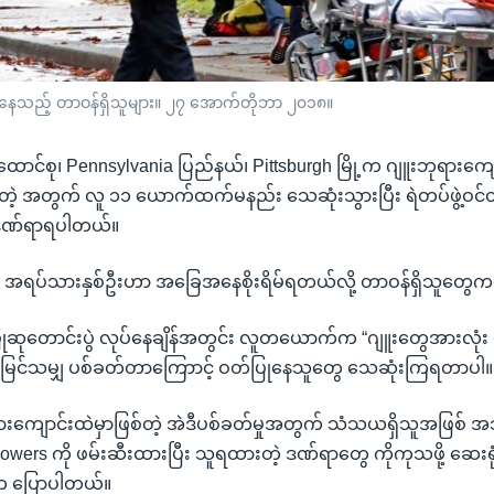
ေသည့် တာဝန်ရှိသူများ။ ၂၇ အောက်တိုဘာ ၂၀၁၈။
ာင်စု၊ Pennsylvania ပြည်နယ်၊ Pittsburgh မြို့က ဂျူးဘုရားကျေ
်တဲ့ အတွက် လူ ၁၁ ယောက်ထက်မနည်း သေဆုံးသွားပြီး ရဲတပ်ဖွဲ့ဝ
း ဒဏ်ရာရပါတယ်။
အရပ်သားနှစ်ဦးဟာ အခြေအနေစိုးရိမ်ရတယ်လို့ တာဝန်ရှိသူတွေ
ဆုတောင်းပွဲ လုပ်နေချိန်အတွင်း လူတယောက်က “ဂျူးတွေအားလုံး 
င်မြင်သမျှ ပစ်ခတ်တာကြောာင့် ဝတ်ပြုနေသူတွေ သေဆုံးကြရတာပါ။
ုရားကျောင်းထဲမှာဖြစ်တဲ့ အဲဒီပစ်ခတ်မှုအတွက် သံသယရှိသူအဖြစ် အ
wers ကို ဖမ်းဆီးထားပြီး သူရထားတဲ့ ဒဏ်ရာတွေ ကိုကုသဖို့ ဆေးရုံ
က ပြောပါတယ်။