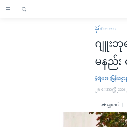
သုံး
ရ
ရှာဖွေ
လွယ်ကူ
မူလစာမျက်နှာ
နိုင်ငံတကာ
ရ
စေ
မြန်မာ
လာ
ဂျူးဘု
သည့်
ဒ်
ကမ္ဘာ့သတင်းများ
Link
ဗွီဒီယို
နိုင်ငံတကာ
မနည်း 
များ
သတင်းလွတ်လပ်ခွင့်
အမေရိကန်
ပင်မ
ရပ်ဝန်းတခု လမ်းတခု အလွန်
တရုတ်
ဗွီအိုအေ (မြန်မာဌာ
အကြောင်းအရာ
အင်္ဂလိပ်စာလေ့လာမယ်
အစ္စရေး-ပါလက်စတိုင်း
၂၈ ေအာက္တိုဘာ၊
သို့
အပတ်စဉ်ကဏ္ဍများ
အမေရိကန်သုံးအီဒီယံ
ကျော်
မျှဝေပါ
ကြည့်
ရေဒီယိုနှင့်ရုပ်သံ အချက်အလက်များ
မကြေးမုံရဲ့ အင်္ဂလိပ်စာ
ရေဒီယို
ရန်
ရေဒီယို/တီဗွီအစီအစဉ်
ရုပ်ရှင်ထဲက အင်္ဂလိပ်စာ
တီဗွီ
ပင်မ