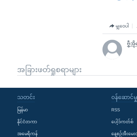
မျှဝေပါ
ဗွီအ
အခြားဖတ်ရှုစရာများ
သတင်း
၀န်ဆောင်မှ
မြန်မာ
RSS
နိုင်ငံတကာ
ပေါ့ဒ်ကတ်စ်
အမေရိကန်
နေ့စဉ်အီးမေ