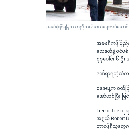
အခင်းဖြစ်ချိန်က ကူညီကယ်ဆယ်ရေးလုပ်ဆောင်န
အမေရိကန်ပြည်ထေ
သေနတ်နဲ့ ဝင်ပစ
စုစုပေါင်း ၆ ဦ
ဒဏ်ရာရတဲ့ထဲက 
စနေနေ့က ဝတ်ပြု
အော်ဟစ်ပြီး မြ
Tree of Life ဘ
အရွယ် Robert Bo
တာဝန်ရှိသူတွေ