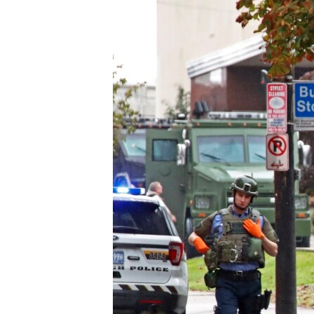
သုတပဒေသာ အင်္ဂလိပ်စာ
အ
ညွန်း
စာမျက်နှာ
သို့
ကျော်
ကြည့်
ရန်
ရှာဖွေ
ရန်
နေရာ
သို့
ကျော်
ရန်