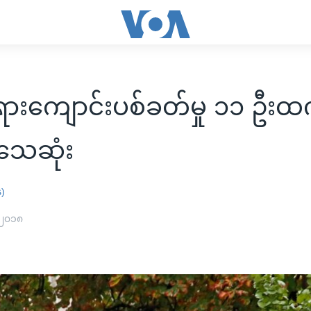
ရားကျောင်းပစ်ခတ်မှု ၁၁ ဦးထ
သေဆုံး
န)
 ၂၀၁၈