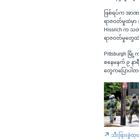
ဖြစ်ရပ်က အာဏာပ
ရာဇဝတ်မှုထဲမှာ အ
Hissrich က သတင
ရာဇဝတ်မှုတွေထ
Pittsburgh မြို့
စနေမနက် ၉ နာရီခ
တွေကပြောပါတ
သီးခြားခွဲထု