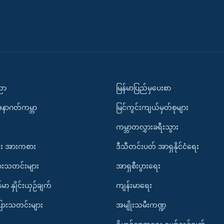
ပညာ
မြန်မာပြည်မှပေးစာ
အနာဂတ်ကမ္ဘာ
မြင်ကွင်းကျယ်မှတ်စုများ
ကမ္ဘာတလွှားခရီးသွား
း အားကစား
ဒီသီတင်းပတ် အာရှနိုင်ငံရေး
ားသတင်းများ
အာရှစီးပွားရေး
်မာ နှိုင်းယှဉ်ချက်
ကျန်းမာရေး
ပြားသတင်းများ
အမျိုးသမီးကဏ္ဍ