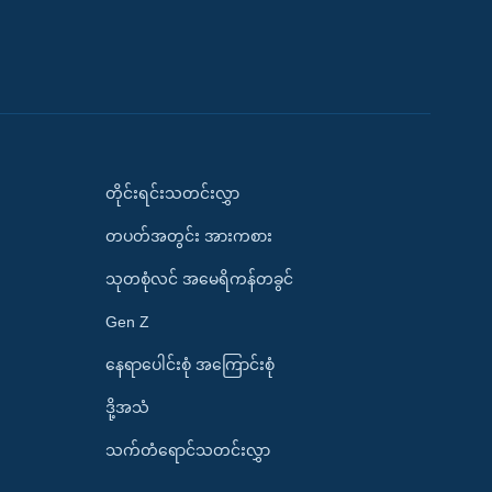
တိုင်းရင်းသတင်းလွှာ
တပတ်အတွင်း အားကစား
သုတစုံလင် အမေရိကန်တခွင်
Gen Z
နေရာပေါင်းစုံ အကြောင်းစုံ
ဒို့အသံ
သက်တံရောင်သတင်းလွှာ