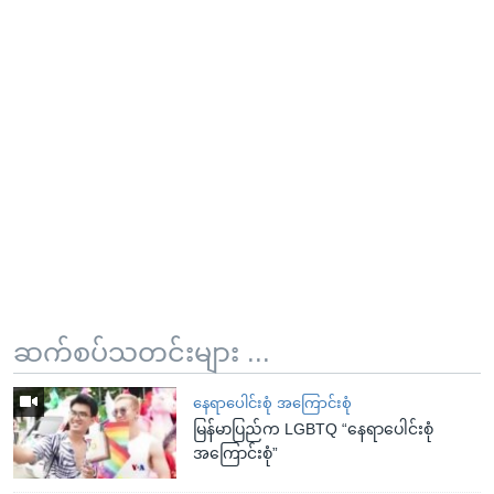
ဆက်စပ်သတင်းများ ...
နေရာပေါင်းစုံ အကြောင်းစုံ
မြန်မာပြည်က LGBTQ “နေရာပေါင်းစုံ
အကြောင်းစုံ”