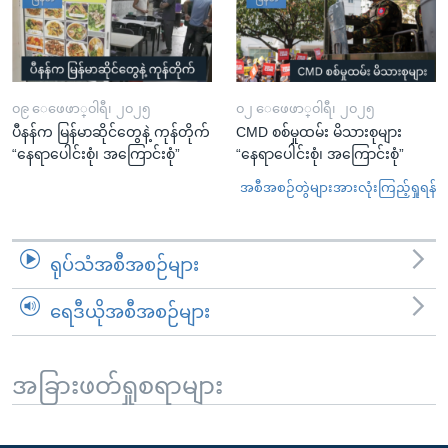
၀၉ ေဖေဖာ္၀ါရီ၊ ၂၀၂၅
၀၂ ေဖေဖာ္၀ါရီ၊ ၂၀၂၅
ပီနန်က မြန်မာဆိုင်တွေနဲ့ ကုန်တိုက်
CMD စစ်မှုထမ်း မိသားစုများ
“နေရာပေါင်းစုံ၊ အကြောင်းစုံ”
“နေရာပေါင်းစုံ၊ အကြောင်းစုံ”
အစီအစဉ်တွဲများအားလုံးကြည့်ရှုရန်
ရုပ်သံအစီအစဉ်များ
ရေဒီယိုအစီအစဉ်များ
အခြားဖတ်ရှုစရာများ