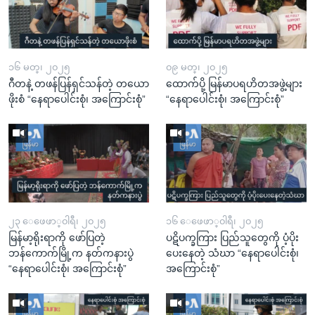
၁၆ မတ္၊ ၂၀၂၅
၀၉ မတ္၊ ၂၀၂၅
ဂီတနဲ့ တဖန်ပြန်ရှင်သန်တဲ့ တယော
ထောက်ပို့ မြန်မာပရဟိတအဖွဲ့များ
ဖိုးစံ “နေရာပေါင်းစုံ၊ အကြောင်းစုံ”
“နေရာပေါင်းစုံ၊ အကြောင်းစုံ”
၂၃ ေဖေဖာ္၀ါရီ၊ ၂၀၂၅
၁၆ ေဖေဖာ္၀ါရီ၊ ၂၀၂၅
မြန်မာ့ရိုးရာကို ဖော်ပြတဲ့
ပဋိပက္ခကြား ပြည်သူတွေကို ပံ့ပိုး
ဘန်ကောက်မြို့က နတ်ကနားပွဲ
ပေးနေတဲ့ သံဃာ “နေရာပေါင်းစုံ၊
“နေရာပေါင်းစုံ၊ အကြောင်းစုံ”
အကြောင်းစုံ”