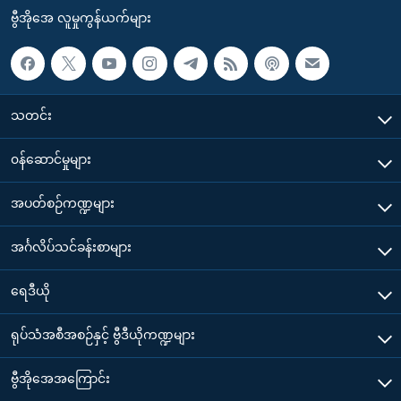
ဗွီအိုအေ လူမှုကွန်ယက်များ
သတင်း
၀န်ဆောင်မှုများ
အပတ်စဉ်ကဏ္ဍများ
အင်္ဂလိပ်သင်ခန်းစာများ
ရေဒီယို
ရုပ်သံအစီအစဉ်နှင့် ဗွီဒီယိုကဏ္ဍများ
ဗွီအိုအေအကြောင်း