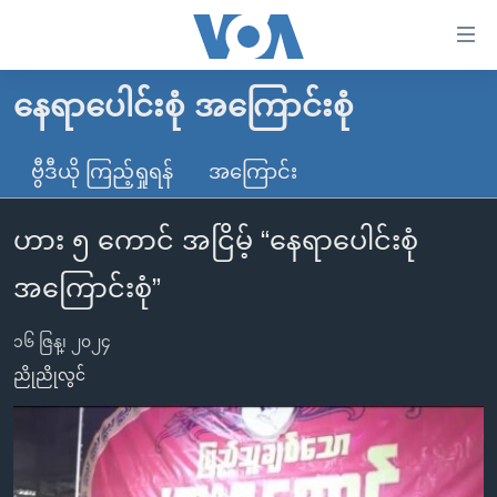
သုံး
ရ
လွယ်ကူ
နေရာပေါင်းစုံ အကြောင်းစုံ
မူလစာမျက်နှာ
စေ
မြန်မာ
ဗွီဒီယို ကြည့်ရှုရန်
အကြောင်း
သည့်
ကမ္ဘာ့သတင်းများ
Link
ဟား ၅ ကောင် အငြိမ့် “နေရာပေါင်းစုံ
ဗွီဒီယို
နိုင်ငံတကာ
များ
သတင်းလွတ်လပ်ခွင့်
အမေရိကန်
အကြောင်းစုံ”
ပင်မ
ရပ်ဝန်းတခု လမ်းတခု အလွန်
တရုတ်
အကြောင်းအရာ
၁၆ ဇြန္၊ ၂၀၂၄
သို့
အင်္ဂလိပ်စာလေ့လာမယ်
အစ္စရေး-ပါလက်စတိုင်း
ညိုညိုလွင်
ကျော်
အပတ်စဉ်ကဏ္ဍများ
အမေရိကန်သုံးအီဒီယံ
ကြည့်
ရေဒီယိုနှင့်ရုပ်သံ အချက်အလက်များ
မကြေးမုံရဲ့ အင်္ဂလိပ်စာ
ရေဒီယို
ရန်
ပင်မ
ရေဒီယို/တီဗွီအစီအစဉ်
ရုပ်ရှင်ထဲက အင်္ဂလိပ်စာ
တီဗွီ