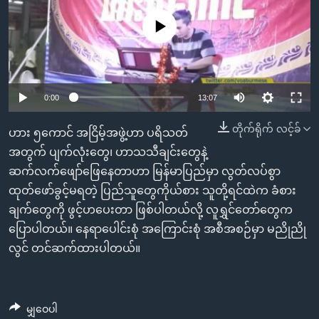
အ
သုတပဒေသာ အင်္ဂလိပ်စာ
ညွန်း
Learning English
No media source currently available
စာမျက်နှာ
သို့
ဗွီအိုအေ လူမှုကွန်ယက်များ
ကျော်
0:00
13:07
ကြည့်
ရန်
တိုက်ရိုက် လင့်ခ်
ဘာသာစကားများ
ဟား ၅ကောင် အငြိမ့်အဖွဲ့ဟာ ပရိသတ်
ရှာဖွေ
အတွက် ပျက်လုံးတွေ၊ ဟာသသီချင်းတွေနဲ့
ရန်
ဆက်လက်ဖျော်ဖြေနေတာဟာ မြန်မာပြည်မှာ လွတ်လပ်စွာ
နေရာ
ထုတ်ဖော်ခွင့်မရတဲ့ ပြည်သူတွေကိုယ်စား သူတို့ရင်ထဲက ခံစား
သို့
ချက်တွေကို ဖွင့်ဟပေးတာ ဖြစ်ပါတယ်လို့ လူရွှင်တော်တွေက
ကျော်
ပြောပါတယ်။ နေရာပေါင်းစုံ အကြောင်းစုံ အစီအစဉ်မှာ မညိုညို
ရန်
လွင် တင်ဆက်ထားပါတယ်။
မျှဝေပါ