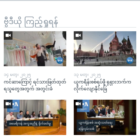
ဗွီဒီယို ကြည့်ရှုရန်
၁၄ မတ္၊ ၂၀၂၅
၁၃ မတ္၊ ၂၀၂၅
ကင်ဆာကြောင့် ရင်သားဖြတ်ထုတ်
ယူကရိန်းစစ်ရပ်ဖို့ ရုရှားဘက်က
ရသူတွေအတွက် အတွင်းခံ
လိုက်လျောနိုင်ခြေ