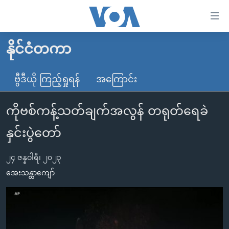
သုံး
ရ
လွယ်ကူ
နိုင်ငံတကာ
မူလစာမျက်နှာ
စေ
မြန်မာ
ဗွီဒီယို ကြည့်ရှုရန်
အကြောင်း
သည့်
ကမ္ဘာ့သတင်းများ
Link
ကိုဗစ်ကန့်သတ်ချက်အလွန် တရုတ်ရေခဲ
ဗွီဒီယို
နိုင်ငံတကာ
များ
သတင်းလွတ်လပ်ခွင့်
အမေရိကန်
နှင်းပွဲတော်
ပင်မ
ရပ်ဝန်းတခု လမ်းတခု အလွန်
တရုတ်
အကြောင်းအရာ
၂၄ ဇန္နဝါရီ၊ ၂၀၂၃
သို့
အင်္ဂလိပ်စာလေ့လာမယ်
အစ္စရေး-ပါလက်စတိုင်း
အေးသန္တာကျော်
ကျော်
အပတ်စဉ်ကဏ္ဍများ
အမေရိကန်သုံးအီဒီယံ
ကြည့်
ရေဒီယိုနှင့်ရုပ်သံ အချက်အလက်များ
မကြေးမုံရဲ့ အင်္ဂလိပ်စာ
ရေဒီယို
ရန်
ပင်မ
ရေဒီယို/တီဗွီအစီအစဉ်
ရုပ်ရှင်ထဲက အင်္ဂလိပ်စာ
တီဗွီ