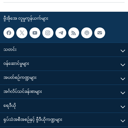
ဗွီအိုအေ လူမှုကွန်ယက်များ
သတင်း
၀န်ဆောင်မှုများ
အပတ်စဉ်ကဏ္ဍများ
အင်္ဂလိပ်သင်ခန်းစာများ
ရေဒီယို
ရုပ်သံအစီအစဉ်နှင့် ဗွီဒီယိုကဏ္ဍများ