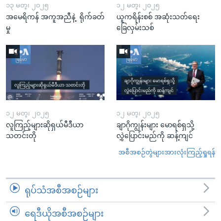
၁၃ မတ္၊ ၂၀၂၅
၁၂ မတ္၊ ၂၀၂၅
အမေရိကန် အကူအညီနဲ့ ရိုက်ခတ်
ယူကရိန်းစစ် အဆုံးသတ်ရေး
မှု
ခြေလှမ်းသစ်
၁၂ မတ္၊ ၂၀၂၅
၁၂ မတ္၊ ၂၀၂၅
လူကြည့်များဆိုရှယ်မီဒီယာ
ချာဂိုကျွန်းများ မောရစ်ရှသို့
သတင်းတို
လွှဲပြောင်းမည်ကို ဆန့်ကျင်
အစီအစဉ်တွဲများအားလုံးကြည့်ရှုရန်
ရုပ်သံအစီအစဉ်များ
ရေဒီယိုအစီအစဉ်များ