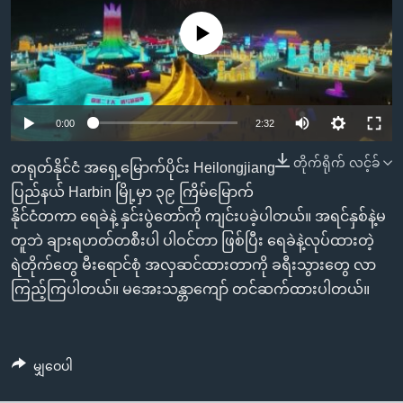
အ
သုတပဒေသာ အင်္ဂလိပ်စာ
ညွန်း
Learning English
No media source currently available
စာမျက်နှာ
သို့
ဗွီအိုအေ လူမှုကွန်ယက်များ
ကျော်
0:00
2:32
ကြည့်
ရန်
တိုက်ရိုက် လင့်ခ်
ဘာသာစကားများ
တရုတ်နိုင်ငံ အရှေ့မြောက်ပိုင်း Heilongjiang
ရှာဖွေ
ပြည်နယ် Harbin မြို့မှာ ၃၉ ကြိမ်မြောက်
ရန်
နိုင်ငံတကာ ရေခဲနဲ့ နှင်းပွဲတော်ကို ကျင်းပခဲ့ပါတယ်။ အရင်နှစ်နဲ့မ
နေရာ
တူဘဲ ချားရဟတ်တစီးပါ ပါဝင်တာ ဖြစ်ပြီး ရေခဲနဲ့လုပ်ထားတဲ့
သို့
ရဲတိုက်တွေ မီးရောင်စုံ အလှဆင်ထားတာကို ခရီးသွားတွေ လာ
ကျော်
ကြည့်ကြပါတယ်။ မအေးသန္တာကျော် တင်ဆက်ထားပါတယ်။
ရန်
မျှဝေပါ