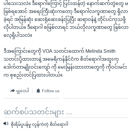
ပါသေးသလဲ။ ဒီရောဂါကြောင့် ပြင်းထန်တဲ့ နောက်ဆက်တွဲတွေ မ
ဖြစ်ရအောင် အရေးကြီးဆုံးကတော့ ဒီရောဂါလက္ခဏာတွေ ရှိလာ
ခဲ့ရင် အမြန်ဆုံး ဆေးရုံဆေးခန်းပြပြီး ဆရာဝန်နဲ့ တိုင်ပင်ကုသဖို့
လိုပါတယ်။ ဒီရောဂါ စဖြစ်လာရင် ဘယ်လိုလက္ခဏာတွေ ဖြစ်လာ
လေ့ရှိပါသလဲ။
ဒီအကြောင်းတွေကို VOA သတင်းထောက် Melinda Smith
သတင်းပို့ထားတာနဲ့ အမေရိကန်နိုင်ငံက စိတ်ရောဂါအထူးကု
ဒေါက်တာမျိုးဝင်းကျော် ကို မေးမြန်းထားတာတွေကို ကိုဝင်းမင်း
က စုစည်းတင်ပြထားပါတယ်။
မျှဝေပါ
Follow us
ဆက်စပ်သတင်းများ ...
စိုးရိမ်ပူပန်မှု လွန်ကဲတဲ့ စိတ်ရောဂါ