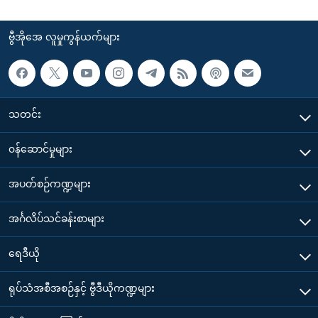
ဗွီအိုအေ လူမှုကွန်ယက်များ
သတင်း
၀န်ဆောင်မှုများ
အပတ်စဉ်ကဏ္ဍများ
အင်္ဂလိပ်သင်ခန်းစာများ
ရေဒီယို
ရုပ်သံအစီအစဉ်နှင့် ဗွီဒီယိုကဏ္ဍများ