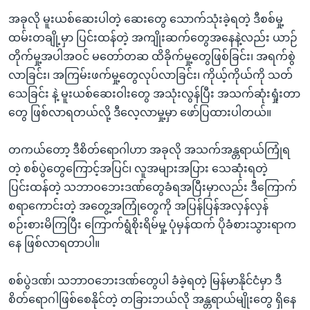
အခုလို မူးယစ်ဆေးပါတဲ့ ဆေးတွေ သောက်သုံးခဲ့ရတဲ့ ဒီစစ်မှု့
ထမ်းတချို့မှာ ပြင်းထန်တဲ့ အကျိုးဆက်တွေအနေနဲ့လည်း ယာဉ်
တိုက်မှု့အပါအဝင် မတော်တဆ ထိခိုက်မှု့တွေဖြစ်ခြင်း၊ အရက်စွဲ
လာခြင်း၊ အကြမ်းဖက်မှု့တွေလုပ်လာခြင်း၊ ကိုယ့်ကိုယ်ကို သတ်
သေခြင်း နဲ့ မူးယစ်ဆေးဝါးတွေ အသုံးလွန်ပြီး အသက်ဆုံးရှုံးတာ
တွေ ဖြစ်လာရတယ်လို့ ဒီလေ့လာမှု့မှာ ဖော်ပြထားပါတယ်။
တကယ်တော့ ဒီစိတ်ရောဂါဟာ အခုလို အသက်အန္တရာယ်ကြုံရ
တဲ့ စစ်ပွဲတွေကြောင့်အပြင်၊ လူအများအပြား သေဆုံးရတဲ့
ပြင်းထန်တဲ့ သဘာဝဘေးဒဏ်တွေခံရအပြီးမှာလည်း ဒီကြောက်
စရာကောင်းတဲ့ အတွေ့အကြုံတွေကို အပြန်ပြန်အလှန်လှန်
စဉ်းစားမိကြပြီး ကြောက်ရွံစိုးရိမ်မှု့ ပုံမှန်ထက် ပိုခံစားသွားရာက
နေ ဖြစ်လာရတာပါ။
စစ်ပွဲဒဏ်၊ သဘာဝဘေးဒဏ်တွေပါ ခံခဲ့ရတဲ့ မြန်မာနိုင်ငံမှာ ဒီ
စိတ်ရောဂါဖြစ်စေနိုင်တဲ့ တခြားဘယ်လို အန္တရာယ်မျိုးတွေ ရှိနေ