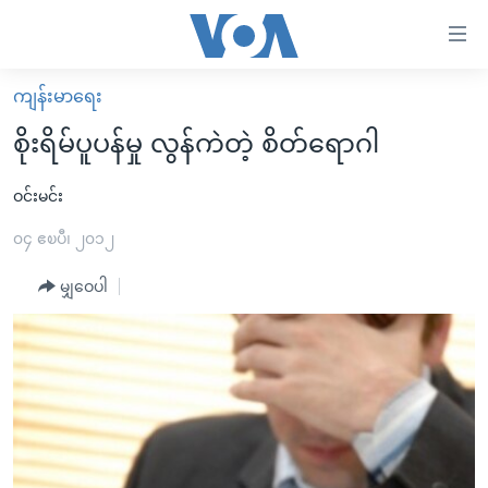
သုံး
ရ
လွယ်ကူ
ကျန်းမာရေး
မူလစာမျက်နှာ
စေ
စိုးရိမ်ပူပန်မှု လွန်ကဲတဲ့ စိတ်ရောဂါ
မြန်မာ
သည့်
ကမ္ဘာ့သတင်းများ
ဝင်းမင်း
Link
ဗွီဒီယို
နိုင်ငံတကာ
၀၄ ဧၿပီ၊ ၂၀၁၂
များ
သတင်းလွတ်လပ်ခွင့်
အမေရိကန်
မျှဝေပါ
ပင်မ
ရပ်ဝန်းတခု လမ်းတခု အလွန်
တရုတ်
အကြောင်းအရာ
သို့
အင်္ဂလိပ်စာလေ့လာမယ်
အစ္စရေး-ပါလက်စတိုင်း
ကျော်
အပတ်စဉ်ကဏ္ဍများ
အမေရိကန်သုံးအီဒီယံ
ကြည့်
ရေဒီယိုနှင့်ရုပ်သံ အချက်အလက်များ
မကြေးမုံရဲ့ အင်္ဂလိပ်စာ
ရေဒီယို
ရန်
ပင်မ
ရေဒီယို/တီဗွီအစီအစဉ်
ရုပ်ရှင်ထဲက အင်္ဂလိပ်စာ
တီဗွီ