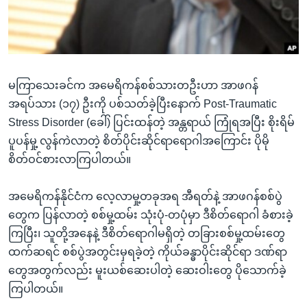
အ
သုတပဒေသာ အင်္ဂလိပ်စာ
ညွန်း
Learning English
စာမျက်နှာ
သို့
ဗွီအိုအေ လူမှုကွန်ယက်များ
ကျော်
မကြာသေးခင်က အမေရိကန်စစ်သားတဦးဟာ အာဖဂန်
ကြည့်
အရပ်သား (၁၇) ဦးကို ပစ်သတ်ခဲ့ပြီးနောက် Post-Traumatic
ရန်
Stress Disorder (ခေါ်) ပြင်းထန်တဲ့ အန္တရာယ် ကြုံရအပြီး စိုးရိမ်
ဘာသာစကားများ
ရှာဖွေ
ပူပန်မှု့ လွန်ကဲလာတဲ့ စိတ်ပိုင်းဆိုင်ရာရောဂါအကြောင်း ပိုမို
ရန်
စိတ်ဝင်စားလာကြပါတယ်။
နေရာ
သို့
အမေရိကန်နိုင်ငံက လေ့လာမှု့တခုအရ အီရတ်နဲ့ အာဖဂန်စစ်ပွဲ
ကျော်
တွေက ပြန်လာတဲ့ စစ်မှု့ထမ်း သုံးပုံ-တပုံမှာ ဒီစိတ်ရောဂါ ခံစားခဲ့
ရန်
ကြပြီး၊ သူတို့အနေနဲ့ ဒီစိတ်ရောဂါမရှိတဲ့ တခြားစစ်မှု့ထမ်းတွေ
ထက်ဆရင် စစ်ပွဲအတွင်းမှရခဲ့တဲ့ ကိုယ်ခန္ဓာပိုင်းဆိုင်ရာ ဒဏ်ရာ
တွေအတွက်လည်း မူးယစ်ဆေးပါတဲ့ ဆေးဝါးတွေ ပိုသောက်ခဲ့
ကြပါတယ်။