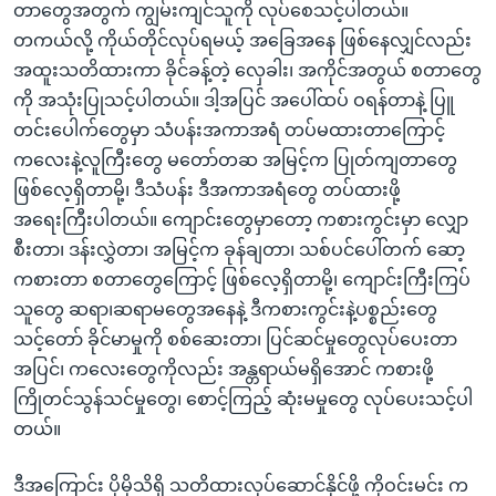
တာတွေအတွက် ကျွမ်းကျင်သူကို လုပ်စေသင့်ပါတယ်။
တကယ်လို့ ကိုယ်တိုင်လုပ်ရမယ့် အခြေအနေ ဖြစ်နေလျှင်လည်း
အထူးသတိထားကာ ခိုင်ခန့်တဲ့ လှေခါး၊ အကိုင်အတွယ် စတာတွေ
ကို အသုံးပြုသင့်ပါတယ်။ ဒါ့အပြင် အပေါ်ထပ် ဝရန်တာနဲ့ ပြူ
တင်းပေါက်တွေမှာ သံပန်းအကာအရံ တပ်မထားတာကြောင့်
ကလေးနဲ့လူကြီးတွေ မတော်တဆ အမြင့်က ပြုတ်ကျတာတွေ
ဖြစ်လေ့ရှိတာမို့၊ ဒီသံပန်း ဒီအကာအရံတွေ တပ်ထားဖို့
အရေးကြီးပါတယ်။ ကျောင်းတွေမှာတော့ ကစားကွင်းမှာ လျှော
စီးတာ၊ ဒန်းလွှဲတာ၊ အမြင့်က ခုန်ချတာ၊ သစ်ပင်ပေါ်တက် ဆော့
ကစားတာ စတာတွေကြောင့် ဖြစ်လေ့ရှိတာမို့၊ ကျောင်းကြီးကြပ်
သူတွေ ဆရာ၊ဆရာမတွေအနေနဲ့ ဒီကစားကွင်းနဲ့ပစ္စည်းတွေ
သင့်တော် ခိုင်မာမှုကို စစ်ဆေးတာ၊ ပြင်ဆင်မှုတွေလုပ်ပေးတာ
အပြင်၊ ကလေးတွေကိုလည်း အန္တရာယ်မရှိအောင် ကစားဖို့
ကြိုတင်သွန်သင်မှုတွေ၊ စောင့်ကြည့် ဆုံးမမှုတွေ လုပ်ပေးသင့်ပါ
တယ်။
ဒီအကြောင်း ပိုမိုသိရှိ သတိထားလုပ်ဆောင်နိုင်ဖို့ ကိုဝင်းမင်း က