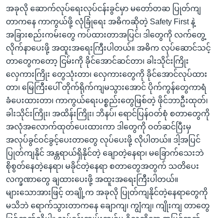
အခုလို ဆောက်လုပ်ရေးလုပ်ငန်းခွင်မှာ မတော်တဆ ပြုတ်ကျ
တာကနေ ကာကွယ်ဖို့ လုံခြုံရေး အဓိကဆိုတဲ့ Safety First နဲ့
အခြားစည်းကမ်းတွေ ကပ်ထားတာအပြင်၊ ဒါတွေကို လက်တွေ့
လိုက်နာပေးဖို့ အထူးအရေးကြီးပါတယ်။ အဓိက လုပ်ဆောင်သင့်
တာတွေကတော့ ငြမ်းကို ခိုင်အောင်ဆင်တာ၊ ခါးသိုင်းကြိုး
လှေကားကြိုး တွေသုံးတာ၊ လှေကားတွေကို ခိုင်အောင်လုပ်ထား
တာ၊ မြေကြီးပေါ် တိုက်ရိုက်ကျမသွားအောင် ပိုက်ကွန်တွေကာရံ
ခံပေးထားတာ၊ ကာကွယ်ရေးပစ္စည်းတွေဖြစ်တဲ့ ဖိုင်ဘာဦးထုတ်၊
ခါးသိုင်းကြိုး၊ အထိန်းကြိုး၊ ဘိနပ်၊ ရောင်ပြန်ဝတ်စုံ စတာတွေကို
အလုံအလောက်ထုတ်ပေးထားကာ ဒါတွေကို ဝတ်ဆင်ပြီးမှ
အလုပ်ခွင်ဝင်ခွင့်ပေးတာတွေ လုပ်ပေးဖို့ လိုပါတယ်။ ဒါ့အပြင်
ပြုတ်ကျနိုင် အန္တရာယ်ရှိနိုင်တဲ့ ချောတဲ့နေရာ၊ မခြောက်သေးဘဲ
စိုစွတ်နေတဲ့နေရာ၊ မခိုင်တဲ့နေရာ စတာတွေအတွက် သတိပေး
လက္ခဏာတွေ ချထားပေးဖို့ အထူးအရေးကြီးပါတယ်။
များသောအားဖြင့် တချို့က အခုလို ပြုတ်ကျနိုင်တဲ့နေရာတွေကို
မသိဘဲ ရောက်သွားတာကနေ ချောကျ၊ ကျွံကျ၊ ကျိုးကျ တာတွေ