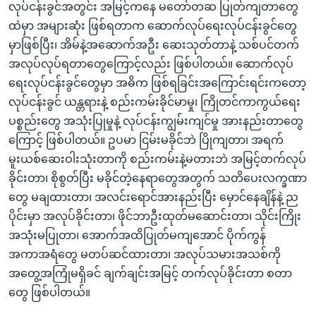
လုပ်ငန်းခွင်အတွင်း အမြင့်ကနေ မတော်တဆ ပြုတ်ကျတာတွေ
ထဲမှာ အများဆုံး ဖြစ်ရတာက ဆောက်လုပ်ရေးလုပ်ငန်းခွင်တွေ
မှာဖြစ်ပြီး၊ အိမ်နဲ့အဆောက်အဦး ဆေးသုတ်တာနဲ့ သစ်ပင်တက်
အလုပ်လုပ်ရတာတွေကြောင့်လည်း ဖြစ်ပါတယ်။ ဆောက်လုပ်
ရေးလုပ်ငန်းခွင်တွေမှာ အဓိက ဖြစ်ရခြင်းအကြောင်းရင်းကတော့
လုပ်ငန်းခွင် ယန္တရားနဲ့ စည်းကမ်းခိုင်မာမှု၊ ကြိုတင်ကာကွယ်ရေး
ပစ္စည်းတွေ အသုံးပြုမှုနဲ့ လုပ်ငန်းကျွမ်းကျင်မှု အားနည်းတာတွေ
ကြောင့် ဖြစ်ပါတယ်။ ဥပမာ ငြမ်းမခိုင်ဘဲ ပြိုကျတာ၊ အရက်
မူးယစ်ဆေးဝါးသုံးတာကို စည်းကမ်းနဲ့မတားဘဲ အမြင့်တက်လုပ်
ခိုင်းတာ၊ စိုစွတ်ပြီး မခိုင်တဲ့နေရာတွေအတွက် သတိပေးလက္ခဏာ
တွေ မချထားတာ၊ အလင်းရောင်အားနည်းပြီး မှောင်နေချိန်နဲ့ ည
ပိုင်းမှာ အလုပ်ခိုင်းတာ၊ ဖိုင်ဘာဦးထုတ်မဆောင်းတာ၊ သိုင်းကြိုး
အသုံးမပြုတာ၊ အောက်အထိပြုတ်မကျအောင် ပိုက်ကွန်
အကာအရံတွေ မတပ်ဆင်ထားတာ၊ အလုပ်သမားအသစ်ကို
အတွေ့အကြုံမရှိခင် ချက်ချင်းအမြင့် တက်လုပ်ခိုင်းတာ စတာ
တွေ ဖြစ်ပါတယ်။