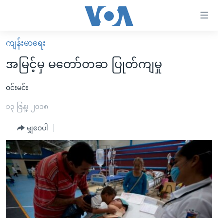
သုံး
ရ
လွယ်ကူ
ကျန်းမာရေး
မူလစာမျက်နှာ
စေ
အမြင့်မှ မတော်တဆ ပြုတ်ကျမှု
မြန်မာ
သည့်
ကမ္ဘာ့သတင်းများ
ဝင်းမင်း
Link
ဗွီဒီယို
နိုင်ငံတကာ
၁၃ ဇြန္၊ ၂၀၁၈
များ
သတင်းလွတ်လပ်ခွင့်
အမေရိကန်
မျှဝေပါ
ပင်မ
ရပ်ဝန်းတခု လမ်းတခု အလွန်
တရုတ်
အကြောင်းအရာ
သို့
အင်္ဂလိပ်စာလေ့လာမယ်
အစ္စရေး-ပါလက်စတိုင်း
ကျော်
အပတ်စဉ်ကဏ္ဍများ
အမေရိကန်သုံးအီဒီယံ
ကြည့်
ရေဒီယိုနှင့်ရုပ်သံ အချက်အလက်များ
မကြေးမုံရဲ့ အင်္ဂလိပ်စာ
ရေဒီယို
ရန်
ပင်မ
ရေဒီယို/တီဗွီအစီအစဉ်
ရုပ်ရှင်ထဲက အင်္ဂလိပ်စာ
တီဗွီ