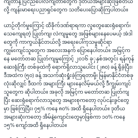
ကျတာနဲ့ ပြင်ညီပေါ်လဲကျတာတွေက ဒုတိယအများဆုံးဖြစ်တယ်
လို့ ကျန်းမာရေးပညာရှင်တွေက သတိပေးပြောဆိုကြပါတယ်။
ယာဉ်တိုက်မှုကြောင့် ထိခိုက်ဒဏ်ရာရကာ လူတွေဆေးရုံရောက်၊
သေကျေရတဲ့ ပြုတ်ကျ၊ လဲကျမှုတွေ အဖြစ်များနေပေမယ့် အဲဒါ
တွေကို ကာကွယ်နိုင်တယ်လို့ အရေးပေါ်ကုသမှုဆိုင်ရာ
ကျွမ်းကျင်သူတွေက အလေးအနက် ပြောနေပါတယ်။ အမြင့်က
နေ မတော်တဆ ပြုတ်ကျမှုကြောင့် ၂၀၁၆ ခုှနှစ်အတွင်း ရန်ကုန်
ဆေးရုံကြီး တစ်ခုထဲကို ရောက်ရှိလာသူပေါင်း (၂၈၀) ခန့် ရှိခဲ့ပြီး၊
ဒီအထဲက (၅၀) ခန့် အသက်ဆုံးရှုံးခဲ့ကြရတာမို့၊ မြန်မာနိုင်ငံတစ်ခု
လုံးဆိုလျှင် ဒီထက် အများကြီး များနေလိမ့်မယ်လို့ ဒီကျွမ်းကျင်
သူတွေက ဆိုပါတယ်။ အခုလို အမြင့်က မတော်တဆ ပြုတ်ကျ
ပြီး ဆေးရုံရောက်လာသူတွေ အများစုကတော့ လုပ်ငန်းခွင်တွေ
မှာ ဖြစ်ကြပြီး၊ ၇၅% ကနေ ၈၀% အထိ ရှိနေပါတယ်။ ဒုတိယ
အများဆုံးကတော့ အိမ်နဲ့ကျောင်းတွေမှာဖြစ်ကာ ၁၀% ကနေ
၁၅% ကျော်အထိ ရှိနေပါတယ်။