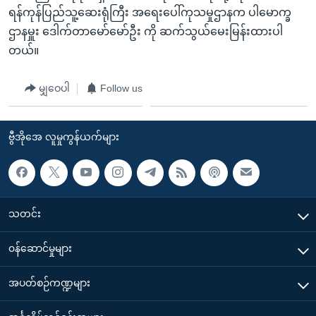
ရန်ကုန်ပြည်သူ့ဆေးရုံကြီး အရေးပေါ်ကုသမှုဌာနက ပါမောက္ခ
ဌာနမှူး ဒေါက်တာမော်မော်ဦး ကို ဆက်သွယ်မေးမြန်းထားပါ
တယ်။
မျှဝေပါ
Follow us
ဗွီအိုအေ လူမှုကွန်ယက်များ
သတင်း
၀န်ဆောင်မှုများ
အပတ်စဉ်ကဏ္ဍများ