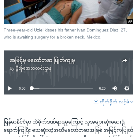
အ
သုတပဒေသာ အင်္ဂလိပ်စာ
ညွန်း
Learning English
စာမျက်နှာ
သို့
ဗွီအိုအေ လူမှုကွန်ယက်များ
Three-year-old Uziel kisses his father Ivan Dominguez Diaz, 27,
ကျော်
who is awaiting surgery for a broken neck, Mexico.
ကြည့်
ရန်
ဘာသာစကားများ
ရှာဖွေ
အမြင့်မှ မတော်တဆ ပြုတ်ကျမှု
ရန်
by
ဗွီအိုအေသတင်းဌာန
No media source currently available
နေရာ
သို့
0:00
6:20
ကျော်
ရန်
တိုက်ရိုက် လင့်ခ်
မြန်မာနိုင်ငံမှာ ထိခိုက်ဒဏ်ရာရမှုကြောင့် လူအများဆုံးဆေးရုံ
ရောက်ကြပြီး သေဆုံးတဲ့အထိမတော်တဆအဖြစ် အမြင့်ကပြုတ်