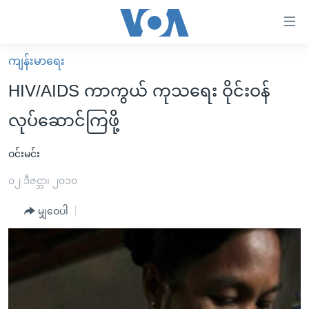
သုံး
ရ
လွယ်ကူ
ကျန်းမာရေး
မူလစာမျက်နှာ
စေ
HIV/AIDS ကာကွယ် ကုသရေး ဝိုင်းဝန်
မြန်မာ
သည့်
လုပ်ဆောင်ကြဖို့
ကမ္ဘာ့သတင်းများ
Link
ဗွီဒီယို
နိုင်ငံတကာ
ဝင်းမင်း
များ
သတင်းလွတ်လပ်ခွင့်
အမေရိကန်
၀၂ ဒီဇင္ဘာ၊ ၂၀၁၀
ပင်မ
ရပ်ဝန်းတခု လမ်းတခု အလွန်
တရုတ်
အကြောင်းအရာ
မျှဝေပါ
သို့
အင်္ဂလိပ်စာလေ့လာမယ်
အစ္စရေး-ပါလက်စတိုင်း
ကျော်
အပတ်စဉ်ကဏ္ဍများ
အမေရိကန်သုံးအီဒီယံ
ကြည့်
ရေဒီယိုနှင့်ရုပ်သံ အချက်အလက်များ
မကြေးမုံရဲ့ အင်္ဂလိပ်စာ
ရေဒီယို
ရန်
ပင်မ
ရေဒီယို/တီဗွီအစီအစဉ်
ရုပ်ရှင်ထဲက အင်္ဂလိပ်စာ
တီဗွီ