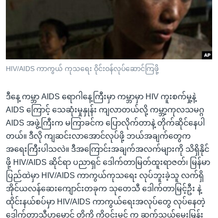
အ
သုတပဒေသာ အင်္ဂလိပ်စာ
ညွန်း
Learning English
စာမျက်နှာ
သို့
ဗွီအိုအေ လူမှုကွန်ယက်များ
ကျော်
ကြည့်
HIV/AIDS ကာကွယ် ကုသရေး ဝိုင်းဝန်လုပ်ဆောင်ကြဖို့
ရန်
ဘာသာစကားများ
ရှာဖွေ
ဒီနေ့ ကမ္ဘာ AIDS ရောဂါနေ့ကြီးမှာ ကမ္ဘာမှာ HIV ကူးစက်မှု့နဲ့
ရန်
AIDS ကြောင့် သေဆုံးမှုနှုန်း ကျလာတယ်လို့ ကမ္ဘာ့ကုလသမဂ္ဂ
နေရာ
AIDS အဖွဲ့ကြီးက မကြာခင်က ပြောလိုက်တာနဲ့ တိုက်ဆိုင်နေပါ
သို့
တယ်။ ဒီလို ကျဆင်းလာအောင်လုပ်ဖို့ ဘယ်အချက်တွေက
ကျော်
အရေးကြီးပါသလဲ။ ဒီအကြောင်းအချက်အလက်များကို သိရှိနိုင်
ရန်
ဖို့ HIV/AIDS ဆိုင်ရာ ပညာရှင် ဒေါက်တာမြတ်ထူးရာဇတ်၊ မြန်မာ
ပြည်ထဲမှာ HIV/AIDS ကာကွယ်ကုသရေး လုပ်ဘူးခဲ့သူ လက်ရှိ
အိုင်ယလန်ဆေးကျောင်းတခုက သုတေသီ ဒေါက်တာမြင့်ဦး နဲ့
ထိုင်းနယ်စပ်မှာ HIV/AIDS ကာကွယ်ရေးအလုပ်တွေ လုပ်နေတဲ့
ဒေါက်တာသီဟမောင် တို့ကို ကိုဝင်းမင် က ဆက်သွယ်မေးမြန်း