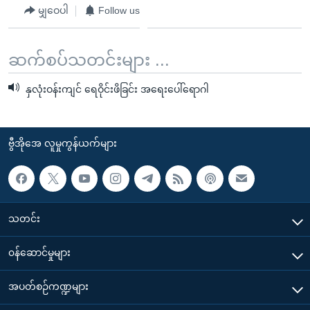
မျှဝေပါ
Follow us
ဆက်စပ်သတင်းများ ...
နှလုံးဝန်းကျင် ရေဝိုင်းဖိခြင်း အရေးပေါ်ရောဂါ
ဗွီအိုအေ လူမှုကွန်ယက်များ
သတင်း
၀န်ဆောင်မှုများ
အပတ်စဉ်ကဏ္ဍများ