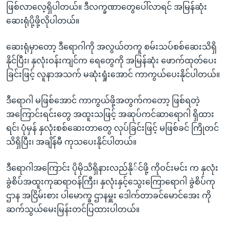
ဖြစ်လာလေ့ရှိပါတယ်။ ဒီလက္ခဏာတွေပေါ်လာရင် အမြန်ဆုံး
ဆေးရုံပို့ဖို့လိုပါတယ်။
ဆေးရုံမှာတော့ ဒီရောဂါကို အလွယ်တကူ စမ်းသပ်စစ်ဆေးသိရှိ
နိုင်ပြီး၊ နှလုံးဝန်းကျင်က ရေတွေကို အမြန်ဆုံး ဖောက်ထုတ်ပေး
ခြင်းဖြင့် လူနာအသက် မဆုံးရှုံးအောင် ကာကွယ်ပေးနိုင်ပါတယ်။
ဒီရောဂါ မဖြစ်အောင် ကာကွယ်ဖို့အတွက်ကတော့ ဖြစ်ရတဲ့
အကြောင်းရင်းတွေ အထူးသဖြင့် အဆုပ်ကင်ဆာရောဂါ ရှိထား
ရင်၊ ပုံမှန် နှလုံးစစ်ဆေးတာတွေ လုပ်ခြင်းဖြင့် မဖြစ်ခင် ကြိုတင်
သိရှိပြီး၊ အချိန်မီ ကုသပေးနိုင်ပါတယ်။
ဒီရောဂါအကြောင်း ပိုမိုသိရှိနားလည်နို်င်ဖို့ ကိုဝင်းမင်း က နှလုံး
ခွဲစိပ်အထူးကုဆရာဝန်ကြီး၊ နှလုံးနှင့်သွေးကြောရောဂါ ခွဲစိပ်ကု
ဌာန အငြိမ်းစား ပါမောက္ခ ဌာနမှူး ဒေါက်တာခင်မောင်အေး ကို
ဆက်သွယ်မေးမြန်းတင်ပြထားပါတယ်။