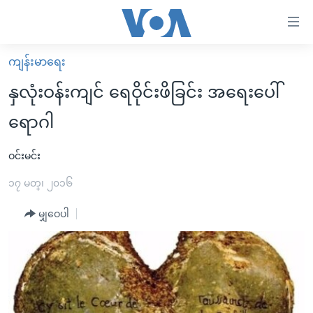
သုံး
ရ
လွယ်ကူ
ကျန်းမာရေး
မူလစာမျက်နှာ
စေ
နှလုံးဝန်းကျင် ရေဝိုင်းဖိခြင်း အရေးပေါ်
မြန်မာ
သည့်
ရောဂါ
ကမ္ဘာ့သတင်းများ
Link
ဗွီဒီယို
နိုင်ငံတကာ
ဝင်းမင်း
များ
သတင်းလွတ်လပ်ခွင့်
အမေရိကန်
၁၇ မတ္၊ ၂၀၁၆
ပင်မ
ရပ်ဝန်းတခု လမ်းတခု အလွန်
တရုတ်
အကြောင်းအရာ
မျှဝေပါ
သို့
အင်္ဂလိပ်စာလေ့လာမယ်
အစ္စရေး-ပါလက်စတိုင်း
ကျော်
အပတ်စဉ်ကဏ္ဍများ
အမေရိကန်သုံးအီဒီယံ
ကြည့်
ရေဒီယိုနှင့်ရုပ်သံ အချက်အလက်များ
မကြေးမုံရဲ့ အင်္ဂလိပ်စာ
ရေဒီယို
ရန်
ပင်မ
ရေဒီယို/တီဗွီအစီအစဉ်
ရုပ်ရှင်ထဲက အင်္ဂလိပ်စာ
တီဗွီ