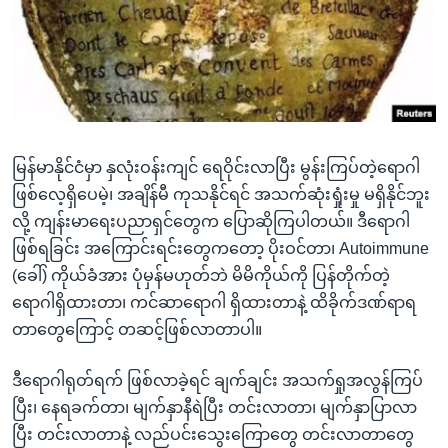
အ
သုတပဒေသာ အင်္ဂလိပ်စာ
ညွန်း
Learning English
စာမျက်နှာ
သို့
ဗွီအိုအေ လူမှုကွန်ယက်များ
ကျော်
ကြည့်
မြန်မာနိုင်ငံမှာ နှလုံးဝန်းကျင် ရေဝိုင်းလာပြီး မွန်းကြပ်တဲ့ရောဂါ
ရန်
ဘာသာစကားများ
ဖြစ်လေ့ရှိပေမဲ့၊ အချိန်မီ ကုသနိုင်ရင် အသက်ဆုံးရှုံးမှု မရှိနိုင်ဘူး
ရှာဖွေ
လို့ ကျန်းမာရေးပညာရှင်တွေက ပြောဆိုကြပါတယ်။ ဒီရောဂါ
ရန်
ဖြစ်ရခြင်း အကြောင်းရင်းတွေကတော့ ပိုးဝင်တာ၊ Autoimmune
နေရာ
(ခေါ်) ကိုယ်ခံအား ပုံမှန်မဟုတ်ဘဲ မိမိကိုယ်ကို ပြန်တိုက်တဲ့
သို့
ရောဂါရှိထားတာ၊ ကင်ဆာရောဂါ ရှိထားတာနဲ့ ထိခိုက်ဒဏ်ရာရ
ကျော်
တာတွေကြောင့် တဆင့်ဖြစ်လာတာပါ။
ရန်
ဒီရောဂါရုတ်ရက် ဖြစ်လာခဲ့ရင် ချက်ချင်း အသက်ရှုအလွန်ကြပ်
ပြီး၊ နေရခက်တာ၊ မျက်နှာနီရဲပြီး တင်းလာတာ၊ မျက်နှာပြာလာ
ပြီး တင်းလာတာနဲ့ လည်ပင်းသွေးကြောတွေ တင်းလာတာတွေ