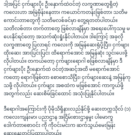
ဒါ့အပြင် ငှက်ဖျားပိုး ဦးနှောက်ထဲဝင်တဲ့ လက္ခဏာတွေရှိတဲ့
ကလေးဟာ အမြဲမှိန်းနေတာ၊ ကယောင်ကတန်းဖြစ်တာ၊ သတိမ
ကောင်းတာတွေကို သတိမလစ်ခင်မှာ တွေ့ရတတ်ပါတယ်။
သတိလစ်တာ၊ တက်တာတွေ ဖြစ်လာချိန်မှာ အရေးပေါ်ကုသမှု မ
ပေးနိုင်ရင်တော့ အသက်ဆုံးရှုံးနိုင်ပါတယ်။ ဒါကြောင့် အခုလို
လက္ခဏာတွေ ပြလာရင် ကလေးကို အမြန်ဆေးရုံပို့ပြီး၊ ငှက်ဖျား
ထိုးဆေး အားပြင်းပြင်း ထိရောက်အောင် အမြန်ဆုံး သွင်းပေးဖို့
လိုပါတယ်။ တကယ်တော့ ငှက်ဖျားရောဂါ စဖြစ်လာချိန်မှာ ဒီ
ငှက်ဖျားပိုး ဦးနှောက်ထဲ ဝင်တဲ့အဆင့်အထိ မရောက်အောင်
ကတော့ ရောဂါဖြစ်တာ စောစောသိပြီး၊ ငှက်ဖျားဆေးနဲ့ အမြန်ကု
သဖို့ လိုပါတယ်။ ငှက်ဖျား အစထဲက မဖြစ်အောင် ကာကွယ်ဖို့
အတွက်လည်း ဆေးစိမ်ခြင်ထောင် အသုံးပြုနိုင်ပါတယ်။
ဒီရောဂါအကြောင်းကို ပိုမိုသိရှိနားလည်နိုင်ဖို့ ဆေးတက္ကသိုလ် (၁)
ကလေးကျန်းမာ၊ ပညာဌာန အငြိမ်းစားဌာနမှုး ပါမောက္ခ
ဒေါက်တာစောဝင်း ကို ကိုဝင်းမင်းက ဆက်သွယ်မေးမြန်း
ဆွေးနွေးတင်ပြထားပါတယ်။