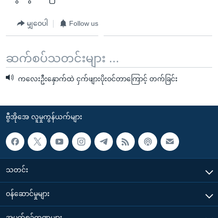
မျှဝေပါ
Follow us
ဆက်စပ်သတင်းများ ...
ကလေးဦးနှောက်ထဲ ငှက်ဖျားပိုးဝင်တာကြောင့် တက်ခြင်း
ဗွီအိုအေ လူမှုကွန်ယက်များ
သတင်း
၀န်ဆောင်မှုများ
အပတ်စဉ်ကဏ္ဍများ