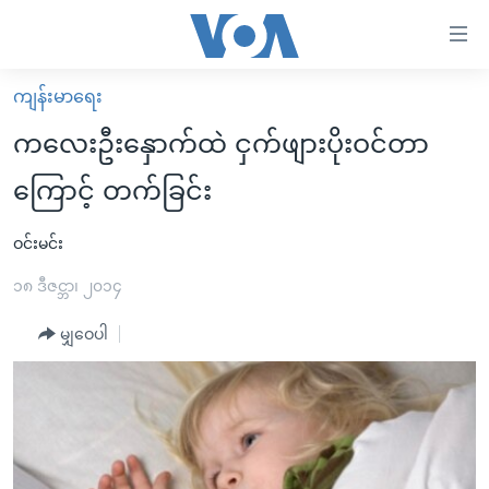
သုံး
ရ
လွယ်ကူ
ကျန်းမာရေး
မူလစာမျက်နှာ
စေ
ကလေးဦးနှောက်ထဲ ငှက်ဖျားပိုးဝင်တာ
မြန်မာ
သည့်
ကြောင့် တက်ခြင်း
ကမ္ဘာ့သတင်းများ
Link
ဗွီဒီယို
နိုင်ငံတကာ
ဝင်းမင်း
များ
သတင်းလွတ်လပ်ခွင့်
အမေရိကန်
၁၈ ဒီဇင္ဘာ၊ ၂၀၁၄
ပင်မ
ရပ်ဝန်းတခု လမ်းတခု အလွန်
တရုတ်
အကြောင်းအရာ
မျှဝေပါ
သို့
အင်္ဂလိပ်စာလေ့လာမယ်
အစ္စရေး-ပါလက်စတိုင်း
ကျော်
အပတ်စဉ်ကဏ္ဍများ
အမေရိကန်သုံးအီဒီယံ
ကြည့်
ရေဒီယိုနှင့်ရုပ်သံ အချက်အလက်များ
မကြေးမုံရဲ့ အင်္ဂလိပ်စာ
ရေဒီယို
ရန်
ပင်မ
ရေဒီယို/တီဗွီအစီအစဉ်
ရုပ်ရှင်ထဲက အင်္ဂလိပ်စာ
တီဗွီ