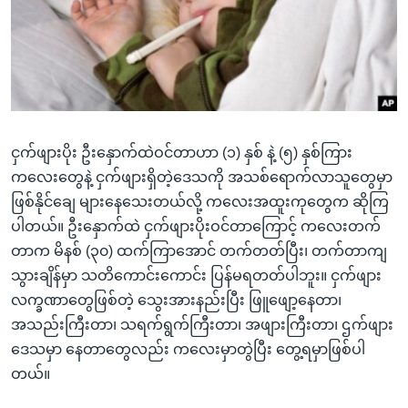
အ
သုတပဒေသာ အင်္ဂလိပ်စာ
ညွန်း
Learning English
စာမျက်နှာ
သို့
ဗွီအိုအေ လူမှုကွန်ယက်များ
ကျော်
ကြည့်
ငှက်ဖျားပိုး ဦးနှောက်ထဲဝင်တာဟာ (၁) နှစ် နဲ့ (၅) နှစ်ကြား
ရန်
ဘာသာစကားများ
ကလေးတွေနဲ့ ငှက်ဖျားရှိတဲ့ဒေသကို အသစ်ရောက်လာသူတွေမှာ
ရှာဖွေ
ဖြစ်နိုင်ချေ များနေသေးတယ်လို့ ကလေးအထူးကုတွေက ဆိုကြ
ရန်
ပါတယ်။ ဦးနှောက်ထဲ ငှက်ဖျားပိုးဝင်တာကြောင့် ကလေးတက်
နေရာ
တာက မိနစ် (၃၀) ထက်ကြာအောင် တက်တတ်ပြီး၊ တက်တာကျ
သို့
သွားချိန်မှာ သတိကောင်းကောင်း ပြန်မရတတ်ပါဘူး။ ငှက်ဖျား
ကျော်
လက္ခဏာတွေဖြစ်တဲ့ သွေးအားနည်းပြီး ဖြူဖျော့နေတာ၊
ရန်
အသည်းကြီးတာ၊ သရက်ရွက်ကြီးတာ၊ အဖျားကြီးတာ၊ ဌက်ဖျား
ဒေသမှာ နေတာတွေလည်း ကလေးမှာတွဲပြီး တွေ့ရမှာဖြစ်ပါ
တယ်။