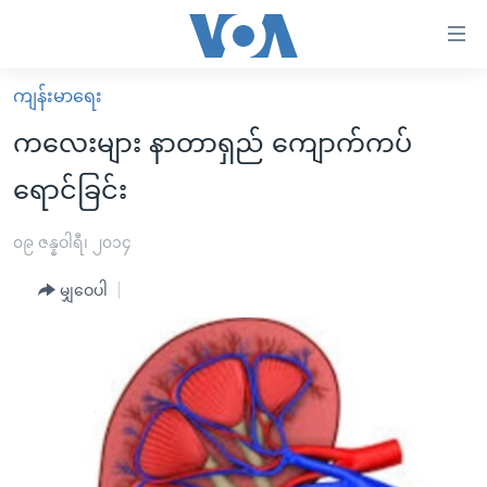
သုံး
ရ
လွယ်ကူ
ကျန်းမာရေး
မူလစာမျက်နှာ
စေ
ကလေးများ နာတာရှည် ကျောက်ကပ်
မြန်မာ
သည့်
ရောင်ခြင်း
ကမ္ဘာ့သတင်းများ
Link
ဗွီဒီယို
နိုင်ငံတကာ
၀၉ ဇန္နဝါရီ၊ ၂၀၁၄
များ
သတင်းလွတ်လပ်ခွင့်
အမေရိကန်
ပင်မ
မျှဝေပါ
ရပ်ဝန်းတခု လမ်းတခု အလွန်
တရုတ်
အကြောင်းအရာ
သို့
အင်္ဂလိပ်စာလေ့လာမယ်
အစ္စရေး-ပါလက်စတိုင်း
ကျော်
အပတ်စဉ်ကဏ္ဍများ
အမေရိကန်သုံးအီဒီယံ
ကြည့်
ရေဒီယိုနှင့်ရုပ်သံ အချက်အလက်များ
မကြေးမုံရဲ့ အင်္ဂလိပ်စာ
ရေဒီယို
ရန်
ပင်မ
ရေဒီယို/တီဗွီအစီအစဉ်
ရုပ်ရှင်ထဲက အင်္ဂလိပ်စာ
တီဗွီ