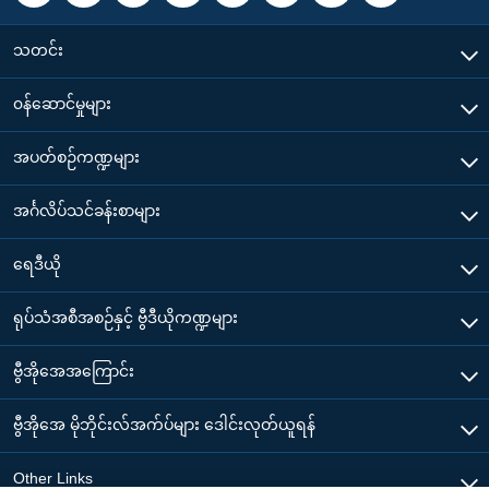
သတင်း
၀န်ဆောင်မှုများ
အပတ်စဉ်ကဏ္ဍများ
အင်္ဂလိပ်သင်ခန်းစာများ
ရေဒီယို
ရုပ်သံအစီအစဉ်နှင့် ဗွီဒီယိုကဏ္ဍများ
ဗွီအိုအေအကြောင်း
ဗွီအိုအေ မိုဘိုင်းလ်အက်ပ်များ ဒေါင်းလုတ်ယူရန်
Other Links