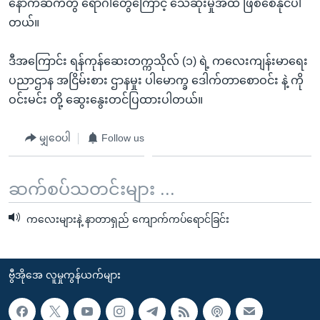
နောက်ဆက်တွဲ ရောဂါတွေကြောင့် သေဆုံးမှုအထိ ဖြစ်စေနိုင်ပါ
တယ်။
ဒီအကြောင်း ရန်ကုန်ဆေးတက္ကသိုလ် (၁) ရဲ့ ကလေးကျန်းမာရေး
ပညာဌာန အငြိမ်းစား ဌာနမှုး ပါမောက္ခ ဒေါက်တာစောဝင်း နဲ့ ကို
ဝင်းမင်း တို့ ဆွေးနွေးတင်ပြထားပါတယ်။
မျှဝေပါ
Follow us
ဆက်စပ်သတင်းများ ...
ကလေးများနဲ့ နာတာရှည် ကျောက်ကပ်ရောင်ခြင်း
ဗွီအိုအေ လူမှုကွန်ယက်များ