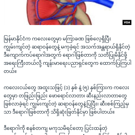
အ
သုတပဒေသာ အင်္ဂလိပ်စာ
ညွန်း
Learning English
စာမျက်နှာ
သို့
ဗွီအိုအေ လူမှုကွန်ယက်များ
ကျော်
မြန်မာနိုင်ငံက ကလေးတွေမှာ မကြာခဏ ဖြစ်လေ့ရှိပြီး
ကြည့်
ကျွမ်းကျင်တဲ့ ဆရာဝန်တွေနဲ့ မကုခဲ့ရင် အသက်အန္တရာယ်ရှိနိုင်တဲ့
ရန်
ဒီကျောက်ကပ်ရောဂါအတွက် ရောဂါဖြစ်တာကို သတိပြုမိနိုင်ဖို့
ဘာသာစကားများ
ရှာဖွေ
အရေးကြီးတယ်လို့ ကျန်းမာရေးပညာရှင်တွေက ထောက်ပြကြပါ
ရန်
တယ်။
နေရာ
သို့
ကလေးငယ်တွေ အထူးသဖြင့် (၁) နှစ် နဲ့ (၅) နှစ်ကြားက ကလေး
ကျော်
တွေမှာ တဖြည်းဖြည်း ဖောရောင်လာတာ၊ ဆီးနည်းလာတာတွေ
ရန်
ဖြစ်လာခဲ့ရင် ကျွမ်းကျင်တဲ့ ဆရာဝန်တွေနဲ့ပြပြီး၊ ဆီးစစ်ကြည့်မှ
သာ ဒီရောဂါဖြစ်တာကို သိရှိဆုံးဖြတ်နိုင်မှာ ဖြစ်ပါတယ်။
ဒီရောဂါကို စနစ်တကျ မကုသမိရင်တော့ ပြင်းထန်တဲ့