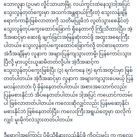
သောလူနာ (ဥပမာ လှိုင်သာယာမြို. လယ်ကွင်းထဲနေသူ)ဒါ့အပြင်
သွေးလွန်တုတ်ကွေးမှာ အသက်အန္တရာယ်ကြီးတဲ့ သွေးလန့်ချိန်
ရောက်ကာနီးဖြစ်လာတာကို သတိမပြုမိဘဲ လွတ်သွားစေနိုင်တဲ့
သွေးလွန်တုပ်ကွေးထောင်ခြောက် ရှိနေတာကို ကြိုသိထားပြီး၊ အဲ့
ဒီအဆင့်မှာ ဆေးရုံ ချက်ခြင်းအမြန်ဆုံးတင်ဖို့ အထူးအရေးကြီး
ပါတယ်။ သွေးလွန်တုပ်ကွေးထောင်ခြောက်လို့ တင်စားရတာက
အဲဒီအချိန်မှာ လူနာက အဖျားပြန်ကျသွားတာမို့၊ ပြန်ကောင်းသွား
ပြီလို့ မှားယွင်းယူဆမိတတ်လို့ပါ။ အဲ့ဒီအဆင့်က
သွေးလွန်တုပ်ကွေးဖြစ်ပြီး (၃) ရက်ကနေ (၅) ရက်အတွင်းမှာ ဖြစ်
တတ်ပါတယ်။ အဲ့ဒီအဆင့်မှာ လူနာက အဖျားကျသွားပေမယ့် ပြန်
မလန်းလာဘဲ၊ ပို မှိန်းနေတတ်ပါတယ်၊ အစားအသောက်လည်း
ပြန်မစားနိုင်ဘဲ အိပ်နေတတ်ပါတယ်။ ဒါ့အပြင် ကယောင်ကတမ်း
ပါ ဖြစ်လာတတ်ပါတယ်။ ကလေးဆိုလျှင်လည်း ပြန်မဆော့နိုင်၊
မစားနိုင်ဘဲ ဖြစ်နေတတ်ပြီး၊ ကလေးကြီးအရွယ်တွေမှာ ထလိုက်
လျှင် မူးမိုက်လဲသွားတတ်ပါတယ်။
ဒီရောဂါအကြောင်း ပိုမိုသိရှိနားလည်နိုင်ဖို့ ကိုဝင်းမင်း က ကလေး