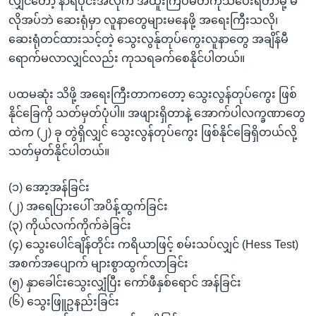
လျှင်တော့ နာရီပိုင်းအလိုက် အထူးကြပ်မတ်ကုသပေးရတာမို့ မ
လိုအပ်ဘဲ ဆေးရုံမှာ လူနာတွေများမနေဖို့ အရေးကြီးသလို၊
ဆေးရုံတင်ထားသင့်တဲ့ သွေးလွန်ုတုပ်ကွေးလူနာတွေ အချိန်မီ
ရောက်မလာလျှင်လည်း ကုသရခက်စေနိုင်ပါတယ်။
ပထမဆုံး သိဖို့ အရေးကြီးတာကတော့ သွေးလွန်တုပ်ကွေး ဖြစ်
နိုင်ခြေကို သတ်မှတ်ပုံပါ။ အဖျားရှိတာနဲ့ အောက်ပါလက္ခဏာတွေ
ထဲက (၂) ခု တွဲရှိလျှင် သွေးလွန်တုပ်ကွေး ဖြစ်နိုင်ခြေရှိတယ်လို့
သတ်မှတ်နိုင်ပါတယ်။
(၁) အော့အန်ခြင်း
(၂) အရေပြားပေါ် အပိန့်ထွက်ခြင်း
(၃) ကိုယ်လက်ကိုက်ခဲခြင်း
(၄) သွေးပေါင်ချိန်တိုင်း ကရိယာဖြင့် စမ်းသပ်လျှင် (Hess Test)
အစက်အပျောက် များစွာထွက်လာခြင်း
(၅) နှာခေါင်းသွေးလျှံပြီး ကော်ဖီနှစ်ရောင် အန်ခြင်း
(၆) သွေးဖြူဥနည်းခြင်း