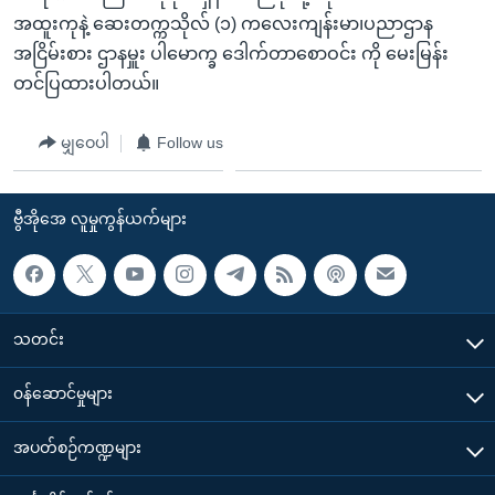
အထူးကုနဲ့ ဆေးတက္ကသိုလ် (၁) ကလေးကျန်းမာ၊ပညာဌာန
အငြိမ်းစား ဌာနမှူး ပါမောက္ခ ဒေါက်တာစောဝင်း ကို မေးမြန်း
တင်ပြထားပါတယ်။
မျှဝေပါ
Follow us
ဗွီအိုအေ လူမှုကွန်ယက်များ
သတင်း
၀န်ဆောင်မှုများ
အပတ်စဉ်ကဏ္ဍများ