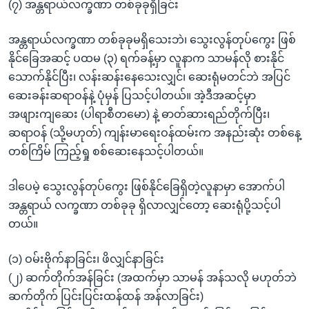
(၇) အန္တရာယ်လက္ခဏာ တစ်ခုခုရှိခြင်း
အန္တရာယ်လက္ခဏာ တစ်ခုခုမရှိသေးဘဲ၊ သွေးလွန်တုပ်ကွေး ဖြစ်
နိုင်ခြေအဆင့် ပထမ (၃) ရက်ခန့်မှာ လူနာက သာမန်လို စားနိုင်
သောက်နိုင်ပြီး၊ လန်းဆန်းနေသေးလျှင်၊ ဆေးရုံမတင်ဘဲ အပြင်
ဆေးခန်းဆရာဝန်နဲ့ ပုံမှန် ပြသင့်ပါတယ်။ အဲ့ဒီအဆင့်မှာ
အဖျားကျဆေး (ပါရာစီတမော) နဲ့ ဓာတ်ဆားရည်တိုက်ပြီး၊
ဆရာဝန် (သို့မဟုတ်) ကျန်းမာရေးဝန်ထမ်းက အနည်းဆုံး တစ်နေ့
တစ်ကြိမ် ကြည့်ရှု စစ်ဆေးနေသင့်ပါတယ်။
ဒါပေမဲ့ သွေးလွန်တုပ်ကွေး ဖြစ်နိုင်ခြေရှိတဲ့လူနာမှာ အောက်ပါ
အန္တရာယ် လက္ခဏာ တစ်ခုခု ရှိလာလျှင်တော့ ဆေးရုံပို့သင့်ပါ
တယ်။
(၁) ဝမ်းဗိုက်နာခြင်း၊ ဖိလျှင်နာခြင်း
(၂) ဆက်တိုက်အန်ခြင်း (အထက်မှာ သာမန် အန်သလို မဟုတ်ဘဲ
ဆက်တိုက် ပြင်းပြင်းထန်ထန် အန်လာခြင်း)