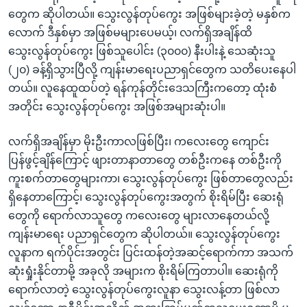
တွေက ဆိုပါတယ်။ သွေးလွန်တုပ်ကွေး အဖြစ်များခဲ့တဲ့ မနှစ်က
လောက် ဒီနှစ်မှာ အဖြစ်မများပေမယ့်၊ လက်ရှိအချိန်ထိ
သွေးလွန်တုပ်ကွေး ဖြစ်သူပေါင်း (၃၀၀၀) နီးပါးနဲ့ သေဆုံးသူ
(၂၀) ခန့်ရှိသွားပြီလို့ ကျန်းမာရေးပညာရှင်တွေက သတိပေးနေပါ
တယ်။ လူနေထူထပ်တဲ့ ရန်ကုန်တိုင်းဒေသကြီးကတော့ ထုံးစံ
အတိုင်း သွေးလွန်တုပ်ကွေး အဖြစ်အများဆုံးပါ။
လက်ရှိအချိန်မှာ မိုးဦးကာလဖြစ်ပြီး၊ ကလေးတွေ ကျောင်း
ပြန်ဖွင့်ချိန်ကြောင့် ဖျားတာနာတာတွေ တစ်ဦးကနေ တစ်ဦးကို
ကူးစက်တာတွေများကာ၊ သွေးလွန်တုပ်ကွေး ဖြစ်တာတွေလည်း
ရှိနေတာကြောင့်၊ သွေးလွန်တုပ်ကွေးအတွက် စိုးရိမ်ပြီး ဆေးရုံ
တွေကို ရောက်လာသူတွေ ကလေးတွေ များလာနေတယ်လို့
ကျန်းမာရေး ပညာရှင်တွေက ဆိုပါတယ်။ သွေးလွန်တုပ်ကွေး
လူနာက ရက်ပိုင်းအတွင်း ပြင်းထန်တဲ့အဆင့်ရောက်ကာ အသက်
ဆုံးရှုံးနိုင်တာမို့ အခုလို အများက စိုးရိမ်ကြတာပါ။ ဆေးရုံကို
ရောက်လာတဲ့ သွေးလွန်တုပ်ကွေးလူနာ သွေးလန့်တာ ဖြစ်လာ