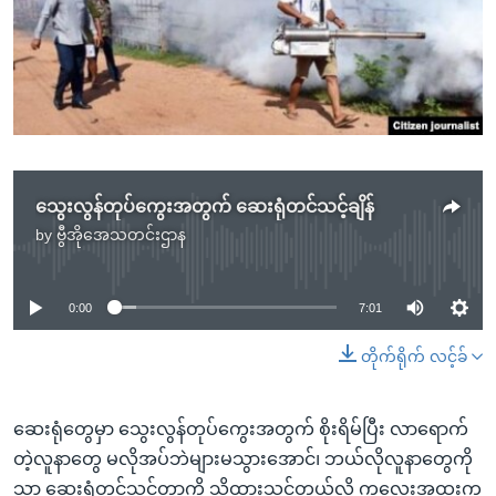
အ
သုတပဒေသာ အင်္ဂလိပ်စာ
ညွန်း
Learning English
စာမျက်နှာ
သို့
ဗွီအိုအေ လူမှုကွန်ယက်များ
ကျော်
ကြည့်
ရန်
ဘာသာစကားများ
သွေးလွန်တုပ်ကွေးအတွက် ဆေးရုံတင်သင့်ချိန်
ရှာဖွေ
by
ဗွီအိုအေသတင်းဌာန
ရန်
No media source currently available
နေရာ
သို့
0:00
7:01
ကျော်
တိုက်ရိုက် လင့်ခ်
ရန်
ဆေးရုံတွေမှာ သွေးလွန်တုပ်ကွေးအတွက် စိုးရိမ်ပြီး လာရောက်
တဲ့လူနာတွေ မလိုအပ်ဘဲများမသွားအောင်၊ ဘယ်လိုလူနာတွေကို
သာ ဆေးရုံတင်သင့်တာကို သိထားသင့်တယ်လို့ ကလေးအထူးကု