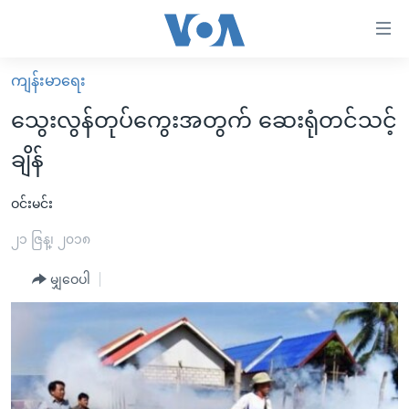
သုံး
ရ
လွယ်ကူ
ကျန်းမာရေး
မူလစာမျက်နှာ
စေ
သွေးလွန်တုပ်ကွေးအတွက် ဆေးရုံတင်သင့်
မြန်မာ
သည့်
ချိန်
ကမ္ဘာ့သတင်းများ
Link
ဗွီဒီယို
နိုင်ငံတကာ
ဝင်းမင်း
များ
သတင်းလွတ်လပ်ခွင့်
အမေရိကန်
၂၁ ဇြန္၊ ၂၀၁၈
ပင်မ
ရပ်ဝန်းတခု လမ်းတခု အလွန်
တရုတ်
အကြောင်းအရာ
မျှဝေပါ
သို့
အင်္ဂလိပ်စာလေ့လာမယ်
အစ္စရေး-ပါလက်စတိုင်း
ကျော်
အပတ်စဉ်ကဏ္ဍများ
အမေရိကန်သုံးအီဒီယံ
ကြည့်
ရေဒီယိုနှင့်ရုပ်သံ အချက်အလက်များ
မကြေးမုံရဲ့ အင်္ဂလိပ်စာ
ရေဒီယို
ရန်
ပင်မ
ရေဒီယို/တီဗွီအစီအစဉ်
ရုပ်ရှင်ထဲက အင်္ဂလိပ်စာ
တီဗွီ