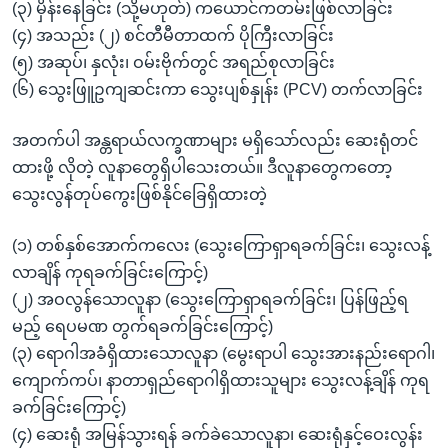
(၃) မှိန်းနေခြင်း (သို့မဟုတ်) ကယောင်ကတမ်းဖြစ်လာခြင်း
(၄) အသည်း (၂) စင်တီမီတာထက် ပိုကြီးလာခြင်း
(၅) အဆုပ်၊ နှလုံး၊ ဝမ်းဗိုက်တွင် အရည်စုလာခြင်း
(၆) သွေးဖြူဥကျဆင်းကာ သွေးပျစ်နှုန်း (PCV) တက်လာခြင်း
အတက်ပါ အန္တရာယ်လက္ခဏာများ မရှိသော်လည်း ဆေးရုံတင်
ထားဖို့ လိုတဲ့ လူနာတွေရှိပါသေးတယ်။ ဒီလူနာတွေကတော့
သွေးလွန်တုပ်ကွေးဖြစ်နိုင်ခြေရှိထားတဲ့
(၁) တစ်နှစ်အောက်ကလေး (သွေးကြောရှာရခက်ခြင်း၊ သွေးလန့်
လာချိန် ကုရခက်ခြင်းကြောင့်)
(၂) အဝလွန်သောလူနာ (သွေးကြောရှာရခက်ခြင်း၊ ပြန်ဖြည့်ရ
မည့် ရေပမဏ တွက်ရခက်ခြင်းကြောင့်)
(၃) ရောဂါအခံရှိထားသောလူနာ (မွေးရာပါ သွေးအားနည်းရောဂါ၊
ကျောက်ကပ်၊ နာတာရှည်ရောဂါရှိထားသူများ သွေးလန့်ချိန် ကုရ
ခက်ခြင်းကြောင့်)
(၄) ဆေးရုံ အမြန်သွားရန် ခက်ခဲသောလူနာ၊ ဆေးရုံနှင့်ဝေးလွန်း