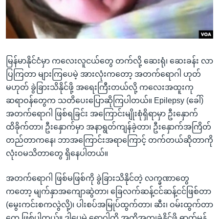
အ
သုတပဒေသာ အင်္ဂလိပ်စာ
ညွန်း
Learning English
စာမျက်နှာ
သို့
ဗွီအိုအေ လူမှုကွန်ယက်များ
ကျော်
မြန်မာနိုင်ငံမှာ ကလေးလူငယ်တွေ တက်လို့ ဆေးရုံ၊ ဆေးခန်း လာ
ကြည့်
ပြကြတာ များကြပေမဲ့ အားလုံးကတော့ အတက်ရောဂါ ဟုတ်
ရန်
မဟုတ် ခွဲခြားသိနိုင်ဖို့ အရေးကြီးတယ်လို့ ကလေးအထူးကု
ဘာသာစကားများ
ရှာဖွေ
ဆရာဝန်တွေက သတိပေးပြောဆိုကြပါတယ်။ Epilepsy (ခေါ်)
ရန်
အတက်ရောဂါ ဖြစ်ရခြင်း အကြောင်းမျိုးစုံရှိရာမှာ ဦးနှောက်
နေရာ
ထိခိုက်တာ၊ ဦးနှောက်မှာ အနာရွတ်ကျန်ခဲ့တာ၊ ဦးနှောက်အကြိတ်
သို့
တည်တာကနေ၊ ဘာအကြောင်းအရာကြောင့် တက်တယ်ဆိုတာကို
ကျော်
လုံးဝမသိတာတွေ ရှိနေပါတယ်။
ရန်
အတက်ရောဂါ ဖြစ်မဖြစ်ကို ခွဲခြားသိနိုင်တဲ့ လက္ခဏာတွေ
ကတော့ မျက်နှာအကျောဆွဲတာ၊ ခြေလက်ဆန့်ငင်ဆန့်ငင်ဖြစ်တာ
(မွေးကင်းစကလွဲလို့)၊ ပါးစပ်အမြုပ်ထွက်တာ၊ ဆီး၊ ဝမ်းထွက်တာ
တွေ ဖြစ်ပါတယ်။ ဒါပေမဲ့ ရောဂါကို အတိအကျခွဲနိုင်ဖို့ ဓာတ်မှန်