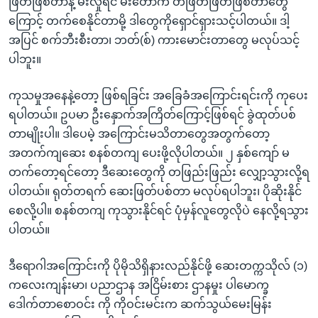
ဖြတ်ဖြစ်တာနဲ့ မီးလှုံရင် မီးတောက် တဖြတ်ဖြတ်ဖြစ်တာတွေ
ကြောင့် တက်စေနိုင်တာမို့ ဒါတွေကိုရှောင်ရှားသင့်ပါတယ်။ ဒါ့
အပြင် စက်ဘီးစီးတာ၊ ဘတ်(စ်) ကားမောင်းတာတွေ မလုပ်သင့်
ပါဘူး။
ကုသမှုအနေနဲ့တော့ ဖြစ်ရခြင်း အခြေခံအကြောင်းရင်းကို ကုပေး
ရပါတယ်။ ဥပမာ ဦးနှောက်အကြိတ်ကြောင့်ဖြစ်ရင် ခွဲထုတ်ပစ်
တာမျိုးပါ။ ဒါပေမဲ့ အကြောင်းမသိတာတွေအတွက်တော့
အတက်ကျဆေး စနစ်တကျ ပေးဖို့လိုပါတယ်။ ၂ နှစ်ကျော် မ
တက်တော့ရင်တော့ ဒီဆေးတွေကို တဖြည်းဖြည်း လျှော့သွားလို့ရ
ပါတယ်။ ရုတ်တရက် ဆေးဖြတ်ပစ်တာ မလုပ်ရပါဘူး၊ ပိုဆိုးနိုင်
စေလို့ပါ။ စနစ်တကျ ကုသွားနိုင်ရင် ပုံမှန်လူတွေလိုပဲ နေလို့ရသွား
ပါတယ်။
ဒီရောဂါအကြောင်းကို ပိုမိုသိရှိနားလည်နိုင်ဖို့ ဆေးတက္ကသိုလ် (၁)
ကလေးကျန်းမာ၊ ပညာဌာန အငြိမ်းစား ဌာနမှုး ပါမောက္ခ
ဒေါက်တာစောဝင်း ကို ကိုဝင်းမင်းက ဆက်သွယ်မေးမြန်း