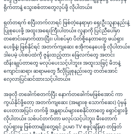
ရိုက်တာနဲ့ သွေးစစ်တာတွေလုပ်ဖို့ လိုပါတယ်။
ရုတ်တရက် စပြီးတက်လာရင် ဖြစ်တဲ့နေရာမှာ ရှေးဦးသူနာနည်းနဲ့
ပြုစုပေးဖို့ အထူးအရေးကြီးပါတယ်။ လူနာကို ပြင်ညီပေါ်မှာ
တစောင်းမှောက်ထားပြီး၊ ပါးစပ်မှာ ပိတ်စို့နေတာတွေ ဖယ်ရှား
ပေးဖို့နဲ့၊ ဖြစ်နိုင်ရင် အတက်ကျဆေး စအိုကနေပေးဖို့ လိုပါတယ်။
ဒါပေမဲ့ ပါးစပ်ထဲကို ဇွန်းထည့်တာ၊ ခြေလက်တွေ အတင်း
ထိန်းချုပ်တာတွေ မလုပ်ပေးသင့်ပါဘူး။ အထူးသဖြင့် မိဘနဲ့
ကျောင်းဆရာ၊ ဆရာမတွေ ဒီလိုပြုစုနည်းတွေ တတ်အောင်
လေ့လာပြင်ဆင်ထားသင့်ပါတယ်။
အခုလို တခေါက်စတက်ပြီး နောက်တခေါက်မဖြစ်အောင် ကာ
ကွယ်နိုင်ဖို့တော့ အတက်ကျဆေး (အများစု သောက်ဆေး) ပုံမှန်
ပေးတာအပြင်၊ တက်ဖို့ အန္တရာယ်များစေနိုင်တာတွေ ရှောင်ရှားဖို့
လိုပါတယ်။ သစ်ပင်တက်တာ မလုပ်သင့်ပါဘူး၊ မီးတောက်
လှုပ်ရှားမှု ဖြစ်တာမျိုးတွေ့ရင် ဥပမာ TV စဖွင့်ချိန်မှာ တဖြတ်