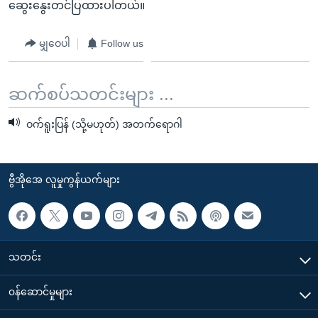
ဆွေးနွေးတင်ပြထားပါတယ်။
မျှဝေပါ
Follow us
ဆက်စပ်သတင်းများ ...
ဝက်ရူးပြန် (သို့မဟုတ်) အတက်ရောဂါ
ဗွီအိုအေ လူမှုကွန်ယက်များ
သတင်း
၀န်ဆောင်မှုများ