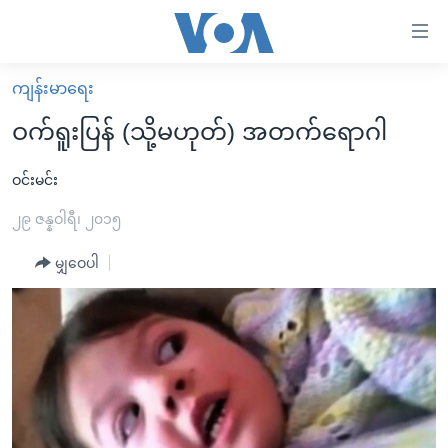
သုံး
ရ
လွယ်ကူ
ကျန်းမာရေး
မူလစာမျက်နှာ
စေ
ဝက်ရူးပြန် (သို့မဟုတ်) အတက်ရောဂါ
မြန်မာ
သည့်
ကမ္ဘာ့သတင်းများ
ဝင်းမင်း
Link
ဗွီဒီယို
နိုင်ငံတကာ
၂၉ ဇန္နဝါရီ၊ ၂၀၁၅
များ
သတင်းလွတ်လပ်ခွင့်
အမေရိကန်
မျှဝေပါ
ပင်မ
ရပ်ဝန်းတခု လမ်းတခု အလွန်
တရုတ်
အကြောင်းအရာ
သို့
အင်္ဂလိပ်စာလေ့လာမယ်
အစ္စရေး-ပါလက်စတိုင်း
ကျော်
အပတ်စဉ်ကဏ္ဍများ
အမေရိကန်သုံးအီဒီယံ
ကြည့်
ရေဒီယိုနှင့်ရုပ်သံ အချက်အလက်များ
မကြေးမုံရဲ့ အင်္ဂလိပ်စာ
ရေဒီယို
ရန်
ပင်မ
ရေဒီယို/တီဗွီအစီအစဉ်
ရုပ်ရှင်ထဲက အင်္ဂလိပ်စာ
တီဗွီ