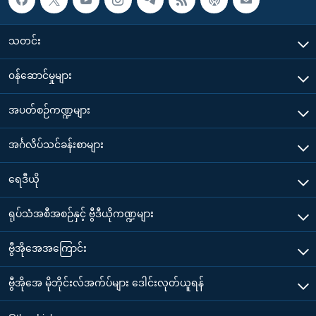
သတင်း
၀န်ဆောင်မှုများ
အပတ်စဉ်ကဏ္ဍများ
အင်္ဂလိပ်သင်ခန်းစာများ
ရေဒီယို
ရုပ်သံအစီအစဉ်နှင့် ဗွီဒီယိုကဏ္ဍများ
ဗွီအိုအေအကြောင်း
ဗွီအိုအေ မိုဘိုင်းလ်အက်ပ်များ ဒေါင်းလုတ်ယူရန်