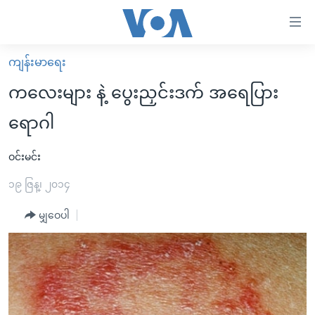
သုံး
ရ
လွယ်ကူ
ကျန်းမာရေး
မူလစာမျက်နှာ
စေ
ကလေးများ နဲ့ ပွေးညှင်းဒက် အရေပြား
မြန်မာ
သည့်
ရောဂါ
ကမ္ဘာ့သတင်းများ
Link
ဗွီဒီယို
နိုင်ငံတကာ
ဝင်းမင်း
များ
သတင်းလွတ်လပ်ခွင့်
အမေရိကန်
၁၉ ဇြန္၊ ၂၀၁၄
ပင်မ
ရပ်ဝန်းတခု လမ်းတခု အလွန်
တရုတ်
အကြောင်းအရာ
မျှဝေပါ
သို့
အင်္ဂလိပ်စာလေ့လာမယ်
အစ္စရေး-ပါလက်စတိုင်း
ကျော်
အပတ်စဉ်ကဏ္ဍများ
အမေရိကန်သုံးအီဒီယံ
ကြည့်
ရေဒီယိုနှင့်ရုပ်သံ အချက်အလက်များ
မကြေးမုံရဲ့ အင်္ဂလိပ်စာ
ရေဒီယို
ရန်
ပင်မ
ရေဒီယို/တီဗွီအစီအစဉ်
ရုပ်ရှင်ထဲက အင်္ဂလိပ်စာ
တီဗွီ