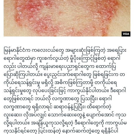
အ
သုတပဒေသာ အင်္ဂလိပ်စာ
ညွန်း
Learning English
စာမျက်နှာ
သို့
ဗွီအိုအေ လူမှုကွန်ယက်များ
ကျော်
ကြည့်
မြန်မာနိုင်ငံက ကလေးငယ်တွေ အများဆုံးဖြစ်ကြတဲ့ အရေပြား
ရန်
ဘာသာစကားများ
ရောဂါတွေထဲမှာ ကူးစက်လွယ်တဲ့ မှိုပိုးကြောင့်ဖြစ်တဲ့ ရောဂါ
ရှာဖွေ
လည်း ပါတယ်လို့ ကျန်းမာရေးပညာရှင်တွေက ထောက်ပြ
ရန်
ပြောဆိုကြပါတယ်။ ပွေးညှင်းဒက်ရောဂါတွေ ဖြစ်ရခြင်းက တ
နေရာ
ကိုယ်ရေသန့်ရှင်းမှု မရှိလို့ အဓိကဖြစ်ကြတာမို့ တကိုယ်ရေ
သို့
သန့်ရှင်းမှုတွေ လုပ်ပေးခြင်းဖြင့် ကာကွယ်နိုင်ပါတယ်။ ဒီရောဂါ
ကျော်
တွေဖြစ်လာရင် ဘယ်လို လက္ခဏာတွေ ပြသပြီး၊ ရောဂါ
ရန်
လက္ခဏာတွေ ရရှိလာရင် ဆရာဝန်နဲ့ပြပြီး၊ ထိရောက်တဲ့
လူးဆေး၊ လိုအပ်လျှင် သောက်ဆေးတွေနဲ့ ပျောက်အောင် ကုသ
လို့ရပါတယ်။ အချိန်ယူကုသလို့ရတဲ့ ဒီရောဂါတွေကို ကာကွယ်မ
ကုသနိုင်ရင်တော့ ပြင်းထန်တဲ့ နောက်ဆက်တွဲတွေ ရရှိနိုင်ပါ