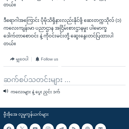
တယ်။
ဒီရောဂါအကြောင်း ပိုမိုသိရှိနားလည်းနိုင်ဖို့ ဆေးတက္ကသိုလ် (၁)
ကလေးကျန်းမာ ပညာဌာန အငြိမ်းစားဌာနမှုး ပါမောက္ခ
ဒေါက်တာစောဝင်း နဲ့ ကိုဝင်းမင်းတို့ ဆွေးနွေးတင်ပြထားပါ
တယ်။
မျှဝေပါ
Follow us
ဆက်စပ်သတင်းများ ...
ကလေးများ နဲ့ ပွေး ညှင်း ဒက်
ဗွီအိုအေ လူမှုကွန်ယက်များ