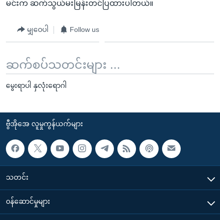
မင်းက ဆက်သွယ်မးမြန်းတင်ပြထားပါတယ်။
မျှဝေပါ
Follow us
ဆက်စပ်သတင်းများ ...
မွေးရာပါ နှလုံးရောဂါ
ဗွီအိုအေ လူမှုကွန်ယက်များ
သတင်း
၀န်ဆောင်မှုများ