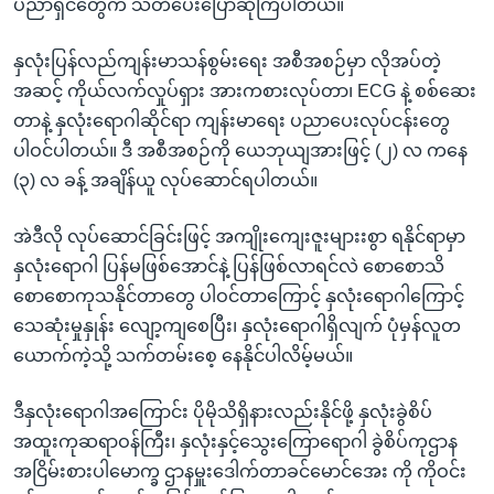
ပညာရှင်တွေက သတိပေးပြောဆိုကြပါတယ်။
နှလုံးပြန်လည်ကျန်းမာသန်စွမ်းရေး အစီအစဉ်မှာ လိုအပ်တဲ့
အဆင့် ကိုယ်လက်လှုပ်ရှား အားကစားလုပ်တာ၊ ECG နဲ့ စစ်ဆေး
တာနဲ့ နှလုံးရောဂါဆိုင်ရာ ကျန်းမာရေး ပညာပေးလုပ်ငန်းတွေ
ပါဝင်ပါတယ်။ ဒီ အစီအစဉ်ကို ယေဘုယျအားဖြင့် (၂) လ ကနေ
(၃) လ ခန့် အချိန်ယူ လုပ်ဆောင်ရပါတယ်။
အဲဒီလို လုပ်ဆောင်ခြင်းဖြင့် အကျိုးကျေးဇူးများးစွာ ရနိုင်ရာမှာ
နှလုံးရောဂါ ပြန်မဖြစ်အောင်နဲ့ ပြန်ဖြစ်လာရင်လဲ စောစောသိ
စောစောကုသနိုင်တာတွေ ပါဝင်တာကြောင့် နှလုံးရောဂါကြောင့်
သေဆုံးမှုနှုန်း လျော့ကျစေပြီး၊ နှလုံးရောဂါရှိလျက် ပုံမှန်လူတ
ယောက်ကဲ့သို့ သက်တမ်းစေ့ နေနိုင်ပါလိမ့်မယ်။
ဒီနှလုံးရောဂါအကြောင်း ပိုမိုသိရှိနားလည်းနိုင်ဖို့ နှလုံးခွဲစိပ်
အထူးကုဆရာဝန်ကြီး၊ နှလုံးနှင့်သွေးကြောရောဂါ ခွဲစိပ်ကုဌာန
အငြိမ်းစားပါမောက္ခ ဌာနမှူးဒေါက်တာခင်မောင်အေး ကို ကိုဝင်း