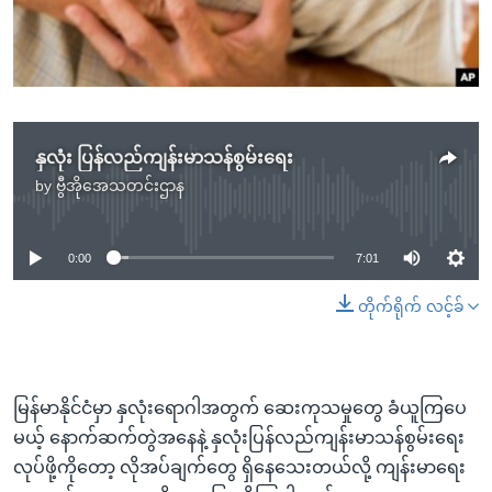
အ
သုတပဒေသာ အင်္ဂလိပ်စာ
ညွန်း
Learning English
စာမျက်နှာ
သို့
ဗွီအိုအေ လူမှုကွန်ယက်များ
ကျော်
ကြည့်
နှလုံး ပြန်လည်ကျန်းမာသန်စွမ်းရေး
ရန်
by
ဗွီအိုအေသတင်းဌာန
No media source currently available
ဘာသာစကားများ
ရှာဖွေ
ရန်
0:00
7:01
နေရာ
သို့
တိုက်ရိုက် လင့်ခ်
ကျော်
ရန်
မြန်မာနိုင်ငံမှာ နှလုံးရောဂါအတွက် ဆေးကုသမှုတွေ ခံယူကြပေ
မယ့် နောက်ဆက်တွဲအနေနဲ့ နှလုံးပြန်လည်ကျန်းမာသန်စွမ်းရေး
လုပ်ဖို့ကိုတော့ လိုအပ်ချက်တွေ ရှိနေသေးတယ်လို့ ကျန်းမာရေး