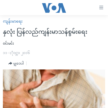
သုံး
ရ
လွယ်ကူ
ကျန်းမာရေး
မူလစာမျက်နှာ
စေ
နှလုံး ပြန်လည်ကျန်းမာသန်စွမ်းရေး
မြန်မာ
သည့်
ကမ္ဘာ့သတင်းများ
ဝင်းမင်း
Link
ဗွီဒီယို
နိုင်ငံတကာ
၁၁ ႏိုဝင္ဘာ၊ ၂၀၁၆
များ
သတင်းလွတ်လပ်ခွင့်
အမေရိကန်
မျှဝေပါ
ပင်မ
ရပ်ဝန်းတခု လမ်းတခု အလွန်
တရုတ်
အကြောင်းအရာ
သို့
အင်္ဂလိပ်စာလေ့လာမယ်
အစ္စရေး-ပါလက်စတိုင်း
ကျော်
အပတ်စဉ်ကဏ္ဍများ
အမေရိကန်သုံးအီဒီယံ
ကြည့်
ရေဒီယိုနှင့်ရုပ်သံ အချက်အလက်များ
မကြေးမုံရဲ့ အင်္ဂလိပ်စာ
ရေဒီယို
ရန်
ပင်မ
ရေဒီယို/တီဗွီအစီအစဉ်
ရုပ်ရှင်ထဲက အင်္ဂလိပ်စာ
တီဗွီ