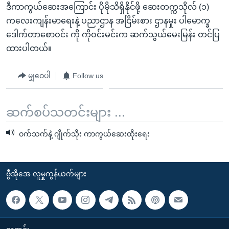
ဒီကာကွယ်ဆေးအကြောင်း ပိုမိုသိရှိနိုင်ဖို့ ဆေးတက္ကသိုလ် (၁)
ကလေးကျန်းမာရေးနဲ့ ပညာဌာန အငြိမ်းစား ဌာနမှုး ပါမောက္ခ
ဒေါက်တာစောဝင်း ကို ကိုဝင်းမင်းက ဆက်သွယ်မေးမြန်း တင်ပြ
ထားပါတယ်။
မျှဝေပါ
Follow us
ဆက်စပ်သတင်းများ ...
ဝက်သက်နဲ့ ဂျိုက်သိုး ကာကွယ်ဆေးထိုးရေး
ဗွီအိုအေ လူမှုကွန်ယက်များ