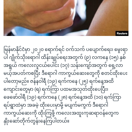
အ
သုတပဒေသာ အင်္ဂလိပ်စာ
ညွန်း
Learning English
စာမျက်နှာ
သို့
ဗွီအိုအေ လူမှုကွန်ယက်များ
ကျော်
ကြည့်
မြန်မာနိုင်ငံမှာ ၂၀၂၀ ရောက်ရင် ဝက်သက် ပပျောက်ရေး၊ မွေးရာ
ရန်
ဘာသာစကားများ
ပါ ဂျိုက်သိုးရောဂါ ထိန်းချုပ်ရေးအတွက် (၉) လကနေ (၁၅) နှစ်
ရှာဖွေ
အရွယ် ကလေးလူငယ်ပေါင်း (၁၇) သန်းကျော်အတွက် ရှေ့လာ
ရန်
မယ့်အပတ်ကစပြီး ဒီရောဂါ ကာကွယ်ဆေးတွေကို စတင်ထိုးပေး
နေရာ
ပါတော့မည်။ ဇန်နဝါရီ (၁၉) ရက်ကနေ (၂၅) ရက်နေ့အထိ
သို့
ကျောင်းတွေမှာ (ရ) ရက်ကြာ ပထမအသုတ်ထိုးပေပြီး၊
ကျော်
ဖေဖော်ဝါရီ (၁၉) ရက်ကနေ (၂၈) ရက်နေ့အထိ (၁၀) ရက်ကြာ
ရန်
ရပ်ရွာထဲမှာ အခမဲ့ ထိုးပေးမှာမို့ မပျက်မကွက် ဒီရောဂါ
ကာကွယ်ဆေးကို ထိုးကြဖို့ ကလေးအထူးကုဆရာဝန်တွေက
နှိုးဆော်တိုက်တွန်းနေကြပါတယ်။