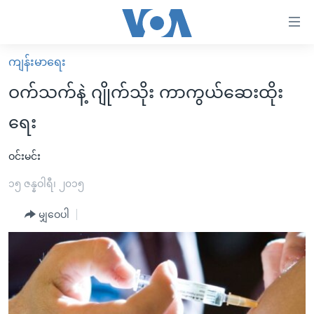
သုံး
ရ
လွယ်ကူ
ကျန်းမာရေး
မူလစာမျက်နှာ
စေ
ဝက်သက်နဲ့ ဂျိုက်သိုး ကာကွယ်ဆေးထိုး
မြန်မာ
သည့်
ရေး
ကမ္ဘာ့သတင်းများ
Link
ဗွီဒီယို
နိုင်ငံတကာ
ဝင်းမင်း
များ
သတင်းလွတ်လပ်ခွင့်
အမေရိကန်
၁၅ ဇန္နဝါရီ၊ ၂၀၁၅
ပင်မ
ရပ်ဝန်းတခု လမ်းတခု အလွန်
တရုတ်
အကြောင်းအရာ
မျှဝေပါ
သို့
အင်္ဂလိပ်စာလေ့လာမယ်
အစ္စရေး-ပါလက်စတိုင်း
ကျော်
အပတ်စဉ်ကဏ္ဍများ
အမေရိကန်သုံးအီဒီယံ
ကြည့်
ရေဒီယိုနှင့်ရုပ်သံ အချက်အလက်များ
မကြေးမုံရဲ့ အင်္ဂလိပ်စာ
ရေဒီယို
ရန်
ပင်မ
ရေဒီယို/တီဗွီအစီအစဉ်
ရုပ်ရှင်ထဲက အင်္ဂလိပ်စာ
တီဗွီ