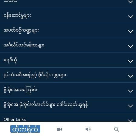
သတင်း
၀န်ဆောင်မှုများ
အပတ်စဉ်ကဏ္ဍများ
အင်္ဂလိပ်သင်ခန်းစာများ
ရေဒီယို
ရုပ်သံအစီအစဉ်နှင့် ဗွီဒီယိုကဏ္ဍများ
ဗွီအိုအေအကြောင်း
ဗွီအိုအေ မိုဘိုင်းလ်အက်ပ်များ ဒေါင်းလုတ်ယူရန်
Other Links
တိုက်ရိုက်