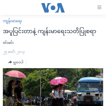
သုံး
ရ
လွယ်ကူ
ကျန်းမာရေး
မူလစာမျက်နှာ
စေ
အပူပြင်းတာနဲ့ ကျန်းမာရေးသတိပြုစရာ
မြန်မာ
သည့်
ကမ္ဘာ့သတင်းများ
ဝင်းမင်း
Link
ဗွီဒီယို
နိုင်ငံတကာ
၂၅ ဧၿပီ၊ ၂၀၁၃
များ
သတင်းလွတ်လပ်ခွင့်
အမေရိကန်
မျှဝေပါ
ပင်မ
ရပ်ဝန်းတခု လမ်းတခု အလွန်
တရုတ်
အကြောင်းအရာ
သို့
အင်္ဂလိပ်စာလေ့လာမယ်
အစ္စရေး-ပါလက်စတိုင်း
ကျော်
အပတ်စဉ်ကဏ္ဍများ
အမေရိကန်သုံးအီဒီယံ
ကြည့်
ရေဒီယိုနှင့်ရုပ်သံ အချက်အလက်များ
မကြေးမုံရဲ့ အင်္ဂလိပ်စာ
ရေဒီယို
ရန်
ပင်မ
ရေဒီယို/တီဗွီအစီအစဉ်
ရုပ်ရှင်ထဲက အင်္ဂလိပ်စာ
တီဗွီ