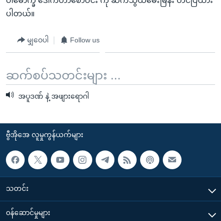
ပါမောက္ခ ဒေါက်တာစောဝင်း ကို ဆက်သွယ်မေးမြန်း တင်ပြထား
ပါတယ်။
မျှဝေပါ
Follow us
ဆက်စပ်သတင်းများ ...
အပူဒဏ် နဲ့ အဖျားရောဂါ
ဗွီအိုအေ လူမှုကွန်ယက်များ
သတင်း
၀န်ဆောင်မှုများ