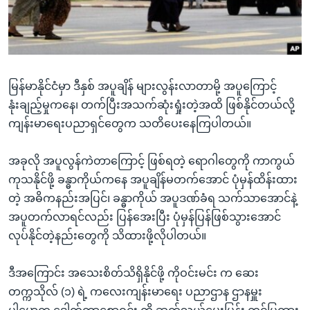
အ
သုတပဒေသာ အင်္ဂလိပ်စာ
ညွန်း
Learning English
စာမျက်နှာ
သို့
ဗွီအိုအေ လူမှုကွန်ယက်များ
ကျော်
မြန်မာနိုင်ငံမှာ ဒီနှစ် အပူချိန် များလွန်းလာတာမို့ အပူကြောင့်
ကြည့်
နုံးချည့်မှုကနေ၊ တက်ပြီးအသက်ဆုံးရှုံးတဲ့အထိ ဖြစ်နိုင်တယ်လို့
ရန်
ကျန်းမာရေးပညာရှင်တွေက သတိပေးနေကြပါတယ်။
ဘာသာစကားများ
ရှာဖွေ
ရန်
အခုလို အပူလွန်ကဲတာကြောင့် ဖြစ်ရတဲ့ ရောဂါတွေကို ကာကွယ်
နေရာ
ကုသနိုင်ဖို့ ခန္ဓာကိုယ်ကနေ အပူချိန်မတက်အောင် ပုံမှန်ထိန်းထား
သို့
တဲ့ အဓိကနည်းအပြင်၊ ခန္ဓာကိုယ် အပူဒဏ်ခံရ သက်သာအောင်နဲ့
ကျော်
အပူတက်လာရင်လည်း ပြန်အေးပြီး ပုံမှန်ပြန်ဖြစ်သွားအောင်
ရန်
လုပ်နိုင်တဲ့နည်းတွေကို သိထားဖို့လိုပါတယ်။
ဒီအကြောင်း အသေးစိတ်သိရှိနိုင်ဖို့ ကိုဝင်းမင်း က ဆေး
တက္ကသိုလ် (၁) ရဲ့ ကလေးကျန်းမာရေး ပညာဌာန ဌာနမှူး