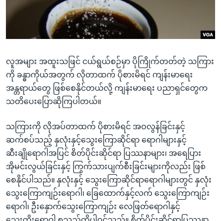
အ
သုတပဒေသာ အင်္ဂလိပ်စာ
ညွန်း
Learning English
စာမျက်နှာ
သို့
ဗွီအိုအေ လူမှုကွန်ယက်များ
ကျော်
လူအများ အထူးသဖြင် ငယ်ရွယ်စဉ်မှာ ပိုကြိုက်တတ်တဲ့ သကြား
ကြည့်
ကို ခန္ဓာကိုယ်အတွက် လိုတာထက် ပိုစားမိရင် ကျန်းမာရေး
ရန်
အန္တရာယ်တွေ ဖြစ်စေနိုင်တယ်လို့ ကျန်းမာရေး ပညာရှင်တွေက
ဘာသာစကားများ
ရှာဖွေ
သတိပေးပြောဆိုကြပါတယ်။
ရန်
နေရာ
သကြားကို လိုအပ်တာထက် ပိုစားမိရင် အဝလွန်ခြင်းနှင့်
သို့
ဆက်စပ်သည့် နှလုံးနှင့်သွေးကြောဆိုင်ရာ ရောဂါများနှင့်
ကျော်
ဆီးချိုရောဂါအပြင် စိတ်ပိုင်းဆိုင်ရာ ပြဿနာများ၊ အရေပြား
ရန်
အိုမင်းလွယ်ခြင်းနှင့် ကြွက်သားပျက်စီးခြင်းများကိုလည်း ဖြစ်
စေနိုင်ပါသည်။ နှလုံးနှင့် သွေးကြောဆိုင်ရာရောဂါများတွင် နှလုံး
သွေးကြောကျဉ်းရောဂါ၊ ခြေထောက်နှင့်လက် သွေးကြောကျဉ်း
ရောဂါ၊ ဦးနှောက်သွေးကြောကျဉ်း လေဖြတ်ရောဂါနှင့်
သွေးတိုးရောဂါ စသည်တို့ပါဝင်သည်။ စိတ်ပိုင်းဆိုင်ရာပြဿနာ