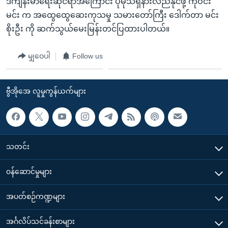
ဒီကျန်းမာရေးဆိုင်ရာအကြောင်း ပိုမိုသိရှိနားလည်နိုင်ဖို့ ကိုဝင်း
မင်း က အထွေထွေဆေးကုသမှု သမားတော်ကြီး ဒေါက်တာ မင်း
စိုးဦး ကို ဆက်သွယ်မေးမြန်းတင်ပြထားပါတယ်။
မျှဝေပါ
Follow us
ဗွီအိုအေ လူမှုကွန်ယက်များ
သတင်း
၀န်ဆောင်မှုများ
အပတ်စဉ်ကဏ္ဍများ
အင်္ဂလိပ်သင်ခန်းစာများ