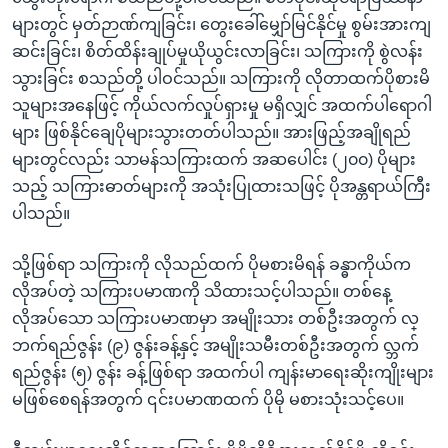
များတွင် မှတ်ဉာဏ်ကျခြင်း၊ တွေးခေါ်မျှော်မြင်နိုင်မှု စွမ်းအားကျ
ဆင်းခြင်း၊ စိတ်ထိန်းချုပ်မှုယိုယွင်းလာခြင်း၊ သကြားကို စွဲလန်း
သွားခြင်း စသည်တို့ ပါဝင်သည်။ သကြားကို လိုတာထက်ပိုစားမိ
သူများအနေဖြင့် ကိုယ်လက်လှုပ်ရှားမှု မရှိလျှင် အထက်ပါရောဂါ
များ ဖြစ်နိုင်ချေပိုများသွားတတ်ပါသည်။ အားဖြည့်အချိုရည်
များတွင်လည်း သာမန်သကြားထက် အဆပေါင်း (၂၀၀) ပိုများ
သည့် သကြားဓာတ်များကို အသုံးပြုထားသဖြင့် ပိုအန္တရာယ်ကြီး
ပါသည်။
သို့ဖြစ်ရာ သကြားကို လိုသည်ထက် ပိုမစားမိရန် ခန္ဓာကိုယ်က
လိုအပ်တဲ့ သကြားပမာဏကို သိထားသင့်ပါသည်။ တစ်နေ့
လိုအပ်သော သကြားပမာဏမှာ အမျိုးသား တစ်ဦးအတွက် လ္
ဘက်ရည်ဇွန်း (၉) ဇွန်းခန့်နှင့် အမျိုးသမီးတစ်ဦးအတွက် လ္ဘက်
ရည်ဇွန်း (၅) ဇွန်း ခန့်ဖြစ်ရာ အထက်ပါ ကျန်းမာရေးဆိုးကျိုးများ
မဖြစ်စေရန်အတွက် ၎င်းပမာဏထက် ပိုမို မစားသုံးသင့်ပေ။