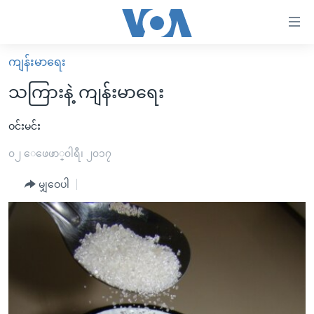
သုံး
ရ
လွယ်ကူ
ကျန်းမာရေး
မူလစာမျက်နှာ
စေ
သကြားနဲ့ ကျန်းမာရေး
မြန်မာ
သည့်
ကမ္ဘာ့သတင်းများ
ဝင်းမင်း
Link
ဗွီဒီယို
နိုင်ငံတကာ
၀၂ ေဖေဖာ္၀ါရီ၊ ၂၀၁၇
များ
သတင်းလွတ်လပ်ခွင့်
အမေရိကန်
မျှဝေပါ
ပင်မ
ရပ်ဝန်းတခု လမ်းတခု အလွန်
တရုတ်
အကြောင်းအရာ
သို့
အင်္ဂလိပ်စာလေ့လာမယ်
အစ္စရေး-ပါလက်စတိုင်း
ကျော်
အပတ်စဉ်ကဏ္ဍများ
အမေရိကန်သုံးအီဒီယံ
ကြည့်
ရေဒီယိုနှင့်ရုပ်သံ အချက်အလက်များ
မကြေးမုံရဲ့ အင်္ဂလိပ်စာ
ရေဒီယို
ရန်
ပင်မ
ရေဒီယို/တီဗွီအစီအစဉ်
ရုပ်ရှင်ထဲက အင်္ဂလိပ်စာ
တီဗွီ