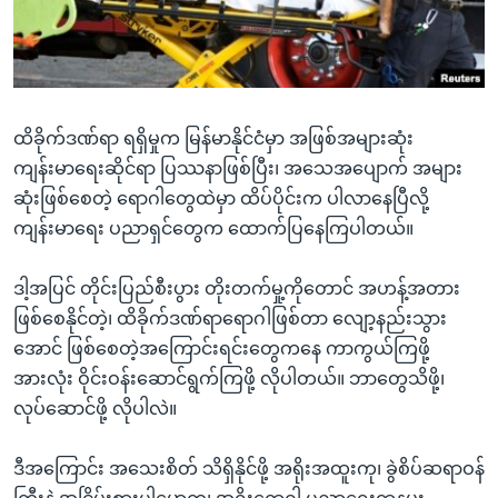
အ
သုတပဒေသာ အင်္ဂလိပ်စာ
ညွန်း
Learning English
စာမျက်နှာ
သို့
ဗွီအိုအေ လူမှုကွန်ယက်များ
ကျော်
ထိခိုက်ဒဏ်ရာ ရရှိမှုက မြန်မာနိုင်ငံမှာ အဖြစ်အများဆုံး
ကြည့်
ကျန်းမာရေးဆိုင်ရာ ပြဿနာဖြစ်ပြီး၊ အသေအပျောက် အများ
ရန်
ဆုံးဖြစ်စေတဲ့ ရောဂါတွေထဲမှာ ထိပ်ပိုင်းက ပါလာနေပြီလို့
ဘာသာစကားများ
ရှာဖွေ
ကျန်းမာရေး ပညာရှင်တွေက ထောက်ပြနေကြပါတယ်။
ရန်
နေရာ
ဒါ့အပြင် တိုင်းပြည်စီးပွား တိုးတက်မှု့ကိုတောင် အဟန့်အတား
သို့
ဖြစ်စေနိုင်တဲ့၊ ထိခိုက်ဒဏ်ရာရောဂါဖြစ်တာ လျော့နည်းသွား
ကျော်
အောင် ဖြစ်စေတဲ့အကြောင်းရင်းတွေကနေ ကာကွယ်ကြဖို့
ရန်
အားလုံး ဝိုင်းဝန်းဆောင်ရွက်ကြဖို့ လိုပါတယ်။ ဘာတွေသိဖို့၊
လုပ်ဆောင်ဖို့ လိုပါလဲ။
ဒီအကြောင်း အသေးစိတ် သိရှိနိုင်ဖို့ အရိုးအထူးကု၊ ခွဲစိပ်ဆရာဝန်