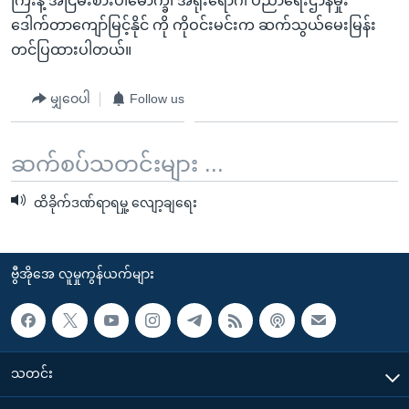
ကြီးနဲ့ အငြိမ်းစားပါမောက္ခ၊ အရိုးရောဂါ ပညာရေးဌာနမှုး
ဒေါက်တာကျော်မြင့်နိုင် ကို ကိုဝင်းမင်းက ဆက်သွယ်မေးမြန်း
တင်ပြထားပါတယ်။
မျှဝေပါ
Follow us
ဆက်စပ်သတင်းများ ...
ထိခိုက်ဒဏ်ရာရမှု့ လျော့ချရေး
ဗွီအိုအေ လူမှုကွန်ယက်များ
သတင်း