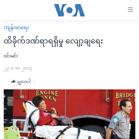
သုံး
ရ
လွယ်ကူ
ကျန်းမာရေး
မူလစာမျက်နှာ
စေ
ထိခိုက်ဒဏ်ရာရရှိမှု လျော့ချရေး
မြန်မာ
သည့်
ကမ္ဘာ့သတင်းများ
ဝင်းမင်း
Link
ဗွီဒီယို
နိုင်ငံတကာ
၂၃ ေမ၊ ၂၀၁၃
များ
သတင်းလွတ်လပ်ခွင့်
အမေရိကန်
မျှဝေပါ
ပင်မ
ရပ်ဝန်းတခု လမ်းတခု အလွန်
တရုတ်
အကြောင်းအရာ
သို့
အင်္ဂလိပ်စာလေ့လာမယ်
အစ္စရေး-ပါလက်စတိုင်း
ကျော်
အပတ်စဉ်ကဏ္ဍများ
အမေရိကန်သုံးအီဒီယံ
ကြည့်
ရေဒီယိုနှင့်ရုပ်သံ အချက်အလက်များ
မကြေးမုံရဲ့ အင်္ဂလိပ်စာ
ရေဒီယို
ရန်
ပင်မ
ရေဒီယို/တီဗွီအစီအစဉ်
ရုပ်ရှင်ထဲက အင်္ဂလိပ်စာ
တီဗွီ