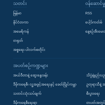
သတင်း
၀န်ဆောင်မှ
မြန်မာ
RSS
နိုင်ငံတကာ
ပေါ့ဒ်ကတ်စ်
အမေရိကန်
နေ့စဉ်အီးမေ
တရုတ်
အစ္စရေး-ပါလက်စတိုင်း
အပတ်စဉ်ကဏ္ဍများ
အယ်ဒီတာနဲ့ ဆွေးနွေးခန်း
သိပ္ပံနဲ့နည်း
ဒီမိုကရေစီ၊ လူ့အခွင့်အရေးနှင့် ခေတ်ပြိုင်ကမ္ဘာ
ဥတုရာသီနဲ့ 
သတင်းသုံးသပ်ချက်
စီးပွားရေး
ဒီမိုကရေစီရေးရာ
တပတ်အတွင်