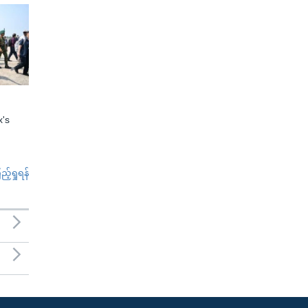
x's
်ရှုရန်