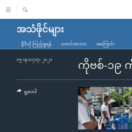
သုံး
ရ
ရှာဖွေ
လွယ်ကူ
မူလစာမျက်နှာ
အသံဖိုင်များ
ရ
စေ
မြန်မာ
လာ
ဗွီဒီယို ကြည့်ရှုရန်
သတင်းစာသား
အကြောင်း
သည့်
ဒ်
ကမ္ဘာ့သတင်းများ
Link
ဗွီဒီယို
နိုင်ငံတကာ
၀၅ ၾသဂုတ္၊ ၂၀၂၁
ကိုဗစ်-၁၉
များ
သတင်းလွတ်လပ်ခွင့်
အမေရိကန်
ပင်မ
ရပ်ဝန်းတခု လမ်းတခု အလွန်
တရုတ်
အကြောင်းအရာ
အင်္ဂလိပ်စာလေ့လာမယ်
အစ္စရေး-ပါလက်စတိုင်း
မျှဝေပါ
သို့
အပတ်စဉ်ကဏ္ဍများ
အမေရိကန်သုံးအီဒီယံ
ကျော်
ကြည့်
ရေဒီယိုနှင့်ရုပ်သံ အချက်အလက်များ
မကြေးမုံရဲ့ အင်္ဂလိပ်စာ
ရေဒီယို
ရန်
ရေဒီယို/တီဗွီအစီအစဉ်
ရုပ်ရှင်ထဲက အင်္ဂလိပ်စာ
တီဗွီ
ပင်မ