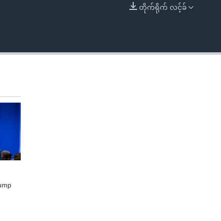
တိုက်ရိုက် လင့်ခ်
EMBED
rump