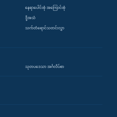
နေရာပေါင်းစုံ အကြောင်းစုံ
ဒို့အသံ
သက်တံရောင်သတင်းလွှာ
သုတပဒေသာ အင်္ဂလိပ်စာ