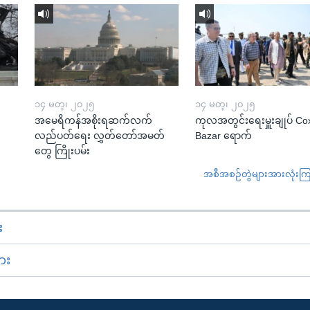
၁၄ မတ္၊ ၂၀၂၅
၁၄ မတ္၊ ၂၀၂၅
အမေရိကန်အစိုးရဆက်လက်
ကုလအတွင်းရေးမှူးချုပ် Co
လည်ပတ်ရေး လွှတ်တော်အမတ်
Bazar ရောက်
တွေ ကြိုးပမ်း
အစီအစဉ်တွဲများအားလုံးကြည့
း
ား