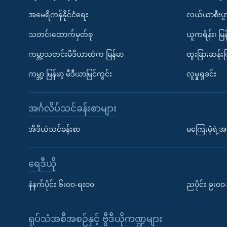
အမေရိကန်နိုင်ငံရေး
လယ်ယာစီးပွ
သတင်းထောက်မှတ်စု
ယူကရိန်း၊ မြန
ကမ္ဘာ့သတင်းမီဒီယာထဲက မြန်မာ
ထူးခြားဆန်း
ကမ္ဘာ့ မြန်မာ့ မီဒီယာမြင်ကွင်း
လူမှုရှုခင်း
အင်္ဂလိပ်သင်ခန်းစာများ
အီဒီယံသင်ခန်းစာ
မကြေးမုံရဲ့အင
ရေဒီယို
နံနက်ပိုင်း ၆း၀၀-ရး၀၀
ညပိုင်း ၉း၀
ရုပ်သံအစီအစဉ်နှင့် ဗွီဒီယိုကဏ္ဍများ