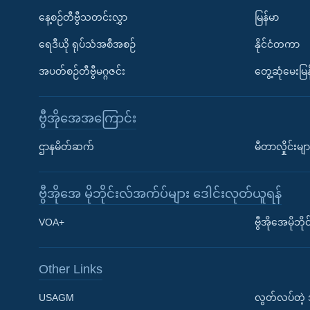
နေ့စဉ်တီဗွီသတင်းလွှာ
မြန်မာ
ရေဒီယို ရုပ်သံအစီအစဉ်
နိုင်ငံတကာ
အပတ်စဉ်တီဗွီမဂ္ဂဇင်း
တွေ့ဆုံမေးမြန
ဗွီအိုအေအကြောင်း
ဌာနမိတ်ဆက်
မီတာလှိုင်းမျာ
ဗွီအိုအေ မိုဘိုင်းလ်အက်ပ်များ ဒေါင်းလုတ်ယူရန်
Learning English
VOA+
ဗွီအိုအေမိုဘ
ဗွီအိုအေ လူမှုကွန်ယက်များ
Other Links
USAGM
လွတ်လပ်တဲ့