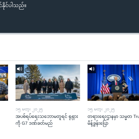
်နိုင်ပါသည်။
၁၅ မတ္၊ ၂၀၂၅
၁၅ မတ္၊ ၂၀၂၅
အပစ်ရပ်ရေးသဘောမတူရင် ရုရှား
တရားရေးဌာနမှာ သမ္မတ T
ကို G7 ဒဏ်ခတ်မည်
မိန့်ခွန်းပြော