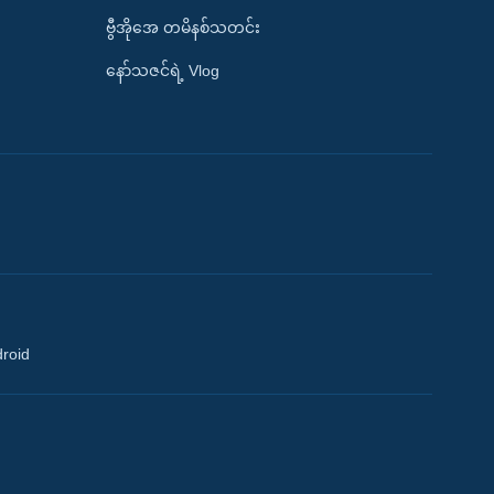
ဗွီအိုအေ တမိနစ်သတင်း
နော်သဇင်ရဲ့ Vlog
droid