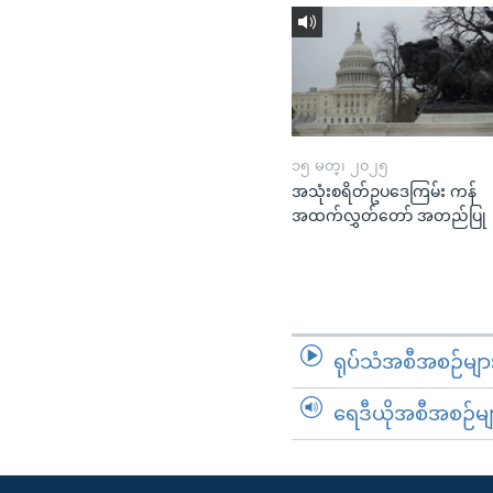
၁၅ မတ္၊ ၂၀၂၅
အသုံးစရိတ်ဥပဒေကြမ်း ကန်
အထက်လွှတ်တော် အတည်ပြု
ရုပ်သံအစီအစဉ်မျာ
ရေဒီယိုအစီအစဉ်မျ