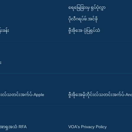
ရေမြေခြားမှ ရုပ်ပုံလွှာ
ပိုလီဂရပ်ဖ်.အင်ဖို
်းခန်း
ဗွီအိုအေ ပုံပြရုပ်သံ
း
ိုင်းလ်သတင်းအက်ပ်-Apple
ဗွီအိုအေမိုဘိုင်းလ်သတင်းအက်ပ်-An
 အာရှအသံ RFA
VOA's Privacy Policy