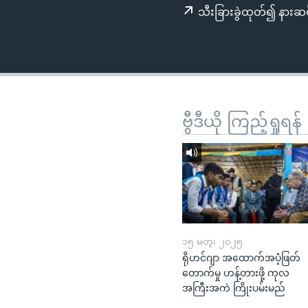
သုတပဒေသာ အင်္ဂလိပ်စာ
အ
သီးခြားခွဲထုတ်၍ နားဆင
ညွန်း
စာမျက်နှာ
သို့
ကျော်
ကြည့်
ရန်
ဗွီဒီယို ကြည့်ရှုရန်
ရှာဖွေ
ရန်
နေရာ
သို့
ကျော်
ရန်
၁၅ မတ္၊ ၂၀၂၅
ရိုဟင်ဂျာ အထောက်အပံ့ဖြတ်
တောက်မှု ဟန့်တားဖို့ ကုလ
အကြီးအကဲ ကြိုးပမ်းမည်