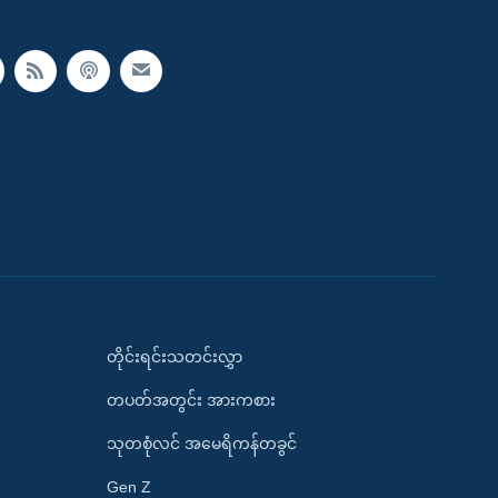
တိုင်းရင်းသတင်းလွှာ
တပတ်အတွင်း အားကစား
သုတစုံလင် အမေရိကန်တခွင်
Gen Z