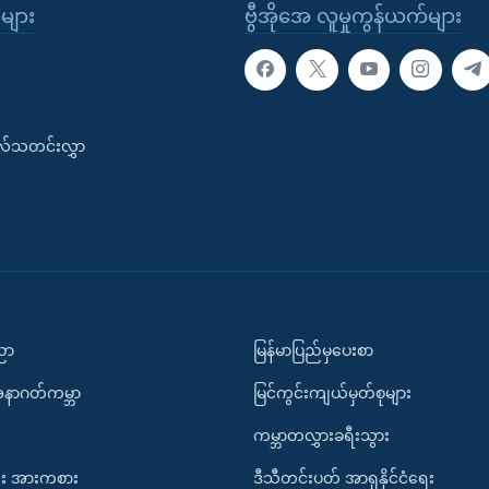
ုများ
ဗွီအိုအေ လူမှုကွန်ယက်များ
းလ်သတင်းလွှာ
ပညာ
မြန်မာပြည်မှပေးစာ
အနာဂတ်ကမ္ဘာ
မြင်ကွင်းကျယ်မှတ်စုများ
ကမ္ဘာတလွှားခရီးသွား
း အားကစား
ဒီသီတင်းပတ် အာရှနိုင်ငံရေး