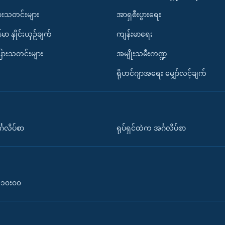
ားသတင်းများ
အာရှစီးပွားရေး
်မာ နှိုင်းယှဉ်ချက်
ကျန်းမာရေး
ပြားသတင်းများ
အမျိုးသမီးကဏ္ဍ
ရိုဟင်ဂျာအရေး မျှော်လင့်ချက်
်္ဂလိပ်စာ
ရုပ်ရှင်ထဲက အင်္ဂလိပ်စာ
၀-၁၀း၀၀