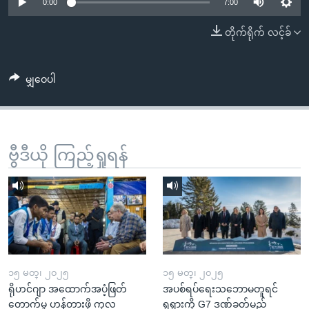
အ
0:00
7:00
သုတပဒေသာ အင်္ဂလိပ်စာ
ညွန်း
Learning English
တိုက်ရိုက် လင့်ခ်
စာမျက်နှာ
သို့
ဗွီအိုအေ လူမှုကွန်ယက်များ
ကျော်
မျှဝေပါ
ကြည့်
ရန်
ဘာသာစကားများ
ရှာဖွေ
ဗွီဒီယို ကြည့်ရှုရန်
ရန်
နေရာ
သို့
ကျော်
ရန်
၁၅ မတ္၊ ၂၀၂၅
၁၅ မတ္၊ ၂၀၂၅
ရိုဟင်ဂျာ အထောက်အပံ့ဖြတ်
အပစ်ရပ်ရေးသဘောမတူရင်
တောက်မှု ဟန့်တားဖို့ ကုလ
ရုရှားကို G7 ဒဏ်ခတ်မည်