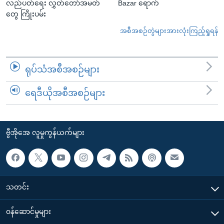
လည်ပတ်ရေး လွှတ်တော်အမတ်
Bazar ရောက်
တွေ ကြိုးပမ်း
အစီအစဉ်တွဲများအားလုံးကြည့်ရှုရန်
ရုပ်သံအစီအစဉ်များ
ရေဒီယိုအစီအစဉ်များ
ဗွီအိုအေ လူမှုကွန်ယက်များ
သတင်း
၀န်ဆောင်မှုများ