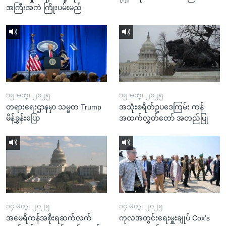
အကြီးအကဲ ကြိုးပမ်းမည်
၁၅ မတ္၊ ၂၀၂၅
၁၅ မတ္၊ ၂၀၂၅
တရားရေးဌာနမှာ သမ္မတ Trump
အသုံးစရိတ်ဥပဒေကြမ်း ကန်
မိန့်ခွန်းပြော
အထက်လွှတ်တော် အတည်ပြု
၁၄ မတ္၊ ၂၀၂၅
၁၄ မတ္၊ ၂၀၂၅
အမေရိကန်အစိုးရဆက်လက်
ကုလအတွင်းရေးမှူးချုပ် Cox's