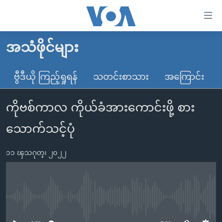
သုံး
ရ
လွယ်ကူ
အသံဖိုင်များ
မူလစာမျက်နှာ
စေ
မြန်မာ
ဗွီဒီယို ကြည့်ရှုရန်
သတင်းစာသား
အကြောင်း
သည့်
ကမ္ဘာ့သတင်းများ
Link
ကိုဗစ်ကာလ ကိုယ်ခံအားကောင်းဖို့ စား
ဗွီဒီယို
နိုင်ငံတကာ
များ
သတင်းလွတ်လပ်ခွင့်
အမေရိကန်
သောက်သင့်ပုံ
ပင်မ
ရပ်ဝန်းတခု လမ်းတခု အလွန်
တရုတ်
အကြောင်းအရာ
၁၁ ၾသဂုတ္၊ ၂၀၂၂
သို့
အင်္ဂလိပ်စာလေ့လာမယ်
အစ္စရေး-ပါလက်စတိုင်း
ကျော်
အပတ်စဉ်ကဏ္ဍများ
အမေရိကန်သုံးအီဒီယံ
ကြည့်
ရေဒီယိုနှင့်ရုပ်သံ အချက်အလက်များ
မကြေးမုံရဲ့ အင်္ဂလိပ်စာ
ရေဒီယို
ရန်
No media source currently available
ပင်မ
ရေဒီယို/တီဗွီအစီအစဉ်
ရုပ်ရှင်ထဲက အင်္ဂလိပ်စာ
တီဗွီ