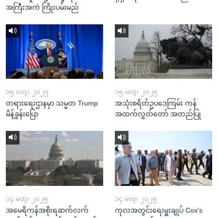
အကြီးအကဲ ကြိုးပမ်းမည်
၁၅ မတ္၊ ၂၀၂၅
၁၅ မတ္၊ ၂၀၂၅
တရားရေးဌာနမှာ သမ္မတ Trump
အသုံးစရိတ်ဥပဒေကြမ်း ကန်
မိန့်ခွန်းပြော
အထက်လွှတ်တော် အတည်ပြု
၁၄ မတ္၊ ၂၀၂၅
၁၄ မတ္၊ ၂၀၂၅
အမေရိကန်အစိုးရဆက်လက်
ကုလအတွင်းရေးမှူးချုပ် Cox's