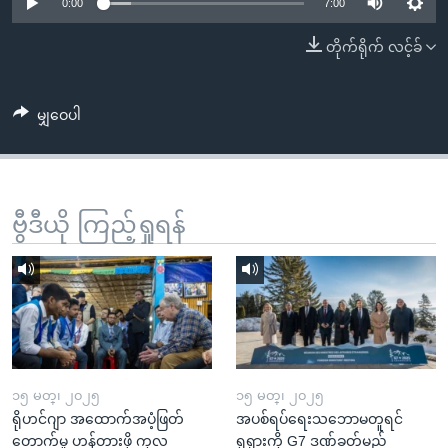
အ
0:00
7:00
သုတပဒေသာ အင်္ဂလိပ်စာ
ညွန်း
Learning English
တိုက်ရိုက် လင့်ခ်
စာမျက်နှာ
သို့
ဗွီအိုအေ လူမှုကွန်ယက်များ
ကျော်
မျှဝေပါ
ကြည့်
ရန်
ဘာသာစကားများ
ရှာဖွေ
ဗွီဒီယို ကြည့်ရှုရန်
ရန်
နေရာ
သို့
ကျော်
ရန်
၁၅ မတ္၊ ၂၀၂၅
၁၅ မတ္၊ ၂၀၂၅
ရိုဟင်ဂျာ အထောက်အပံ့ဖြတ်
အပစ်ရပ်ရေးသဘောမတူရင်
တောက်မှု ဟန့်တားဖို့ ကုလ
ရုရှားကို G7 ဒဏ်ခတ်မည်