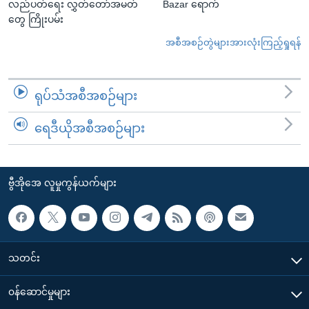
လည်ပတ်ရေး လွှတ်တော်အမတ်
Bazar ရောက်
တွေ ကြိုးပမ်း
အစီအစဉ်တွဲများအားလုံးကြည့်ရှုရန်
ရုပ်သံအစီအစဉ်များ
ရေဒီယိုအစီအစဉ်များ
ဗွီအိုအေ လူမှုကွန်ယက်များ
သတင်း
၀န်ဆောင်မှုများ