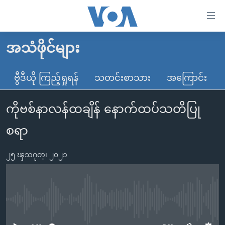
သုံး
ရ
လွယ်ကူ
အသံဖိုင်များ
မူလစာမျက်နှာ
စေ
မြန်မာ
ဗွီဒီယို ကြည့်ရှုရန်
သတင်းစာသား
အကြောင်း
သည့်
ကမ္ဘာ့သတင်းများ
Link
ကိုဗစ်နာလန်ထချိန် နောက်ထပ်သတိပြု
ဗွီဒီယို
နိုင်ငံတကာ
များ
သတင်းလွတ်လပ်ခွင့်
အမေရိကန်
စရာ
ပင်မ
ရပ်ဝန်းတခု လမ်းတခု အလွန်
တရုတ်
အကြောင်းအရာ
၂၅ ၾသဂုတ္၊ ၂၀၂၁
သို့
အင်္ဂလိပ်စာလေ့လာမယ်
အစ္စရေး-ပါလက်စတိုင်း
ကျော်
အပတ်စဉ်ကဏ္ဍများ
အမေရိကန်သုံးအီဒီယံ
ကြည့်
ရေဒီယိုနှင့်ရုပ်သံ အချက်အလက်များ
မကြေးမုံရဲ့ အင်္ဂလိပ်စာ
ရေဒီယို
ရန်
No media source currently available
ပင်မ
ရေဒီယို/တီဗွီအစီအစဉ်
ရုပ်ရှင်ထဲက အင်္ဂလိပ်စာ
တီဗွီ