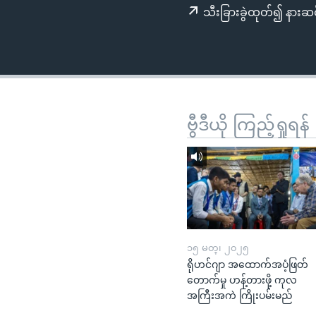
သုတပဒေသာ အင်္ဂလိပ်စာ
အ
သီးခြားခွဲထုတ်၍ နားဆင
ညွန်း
စာမျက်နှာ
သို့
ကျော်
ကြည့်
ရန်
ဗွီဒီယို ကြည့်ရှုရန်
ရှာဖွေ
ရန်
နေရာ
သို့
ကျော်
ရန်
၁၅ မတ္၊ ၂၀၂၅
ရိုဟင်ဂျာ အထောက်အပံ့ဖြတ်
တောက်မှု ဟန့်တားဖို့ ကုလ
အကြီးအကဲ ကြိုးပမ်းမည်