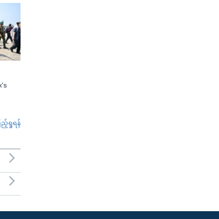
x's
်ရှုရန်