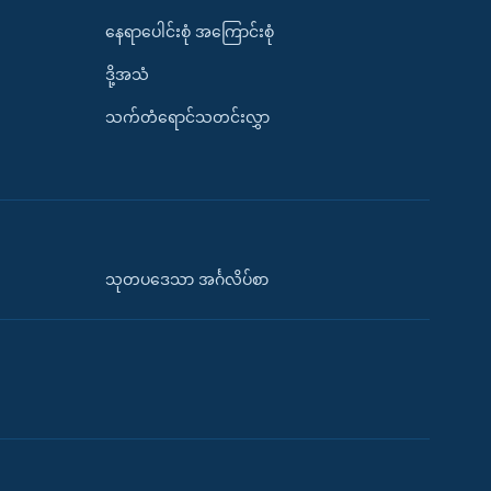
နေရာပေါင်းစုံ အကြောင်းစုံ
ဒို့အသံ
သက်တံရောင်သတင်းလွှာ
သုတပဒေသာ အင်္ဂလိပ်စာ