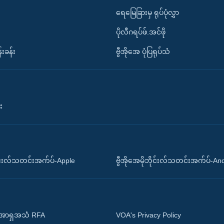
ရေမြေခြားမှ ရုပ်ပုံလွှာ
ပိုလီဂရပ်ဖ်.အင်ဖို
်းခန်း
ဗွီအိုအေ ပုံပြရုပ်သံ
း
ိုင်းလ်သတင်းအက်ပ်-Apple
ဗွီအိုအေမိုဘိုင်းလ်သတင်းအက်ပ်-An
 အာရှအသံ RFA
VOA's Privacy Policy