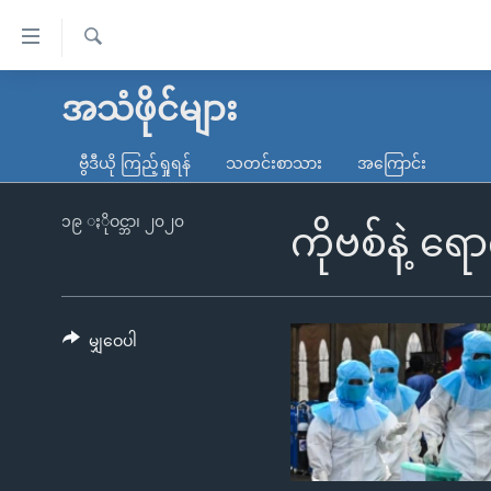
သုံး
ရ
ရှာဖွေ
လွယ်ကူ
မူလစာမျက်နှာ
အသံဖိုင်များ
ရ
စေ
မြန်မာ
လာ
ဗွီဒီယို ကြည့်ရှုရန်
သတင်းစာသား
အကြောင်း
သည့်
ဒ်
ကမ္ဘာ့သတင်းများ
Link
ဗွီဒီယို
နိုင်ငံတကာ
၁၉ ႏိုဝင္ဘာ၊ ၂၀၂၀
ကိုဗစ်နဲ့ ရေ
များ
သတင်းလွတ်လပ်ခွင့်
အမေရိကန်
ပင်မ
ရပ်ဝန်းတခု လမ်းတခု အလွန်
တရုတ်
အကြောင်းအရာ
အင်္ဂလိပ်စာလေ့လာမယ်
အစ္စရေး-ပါလက်စတိုင်း
မျှဝေပါ
သို့
အပတ်စဉ်ကဏ္ဍများ
အမေရိကန်သုံးအီဒီယံ
ကျော်
ကြည့်
ရေဒီယိုနှင့်ရုပ်သံ အချက်အလက်များ
မကြေးမုံရဲ့ အင်္ဂလိပ်စာ
ရေဒီယို
ရန်
ရေဒီယို/တီဗွီအစီအစဉ်
ရုပ်ရှင်ထဲက အင်္ဂလိပ်စာ
တီဗွီ
ပင်မ