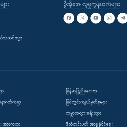
ုများ
ဗွီအိုအေ လူမှုကွန်ယက်များ
းလ်သတင်းလွှာ
ပညာ
မြန်မာပြည်မှပေးစာ
အနာဂတ်ကမ္ဘာ
မြင်ကွင်းကျယ်မှတ်စုများ
ကမ္ဘာတလွှားခရီးသွား
း အားကစား
ဒီသီတင်းပတ် အာရှနိုင်ငံရေး