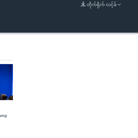
တိုက်ရိုက် လင့်ခ်
EMBED
rump