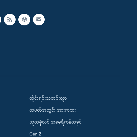
တိုင်းရင်းသတင်းလွှာ
တပတ်အတွင်း အားကစား
သုတစုံလင် အမေရိကန်တခွင်
Gen Z