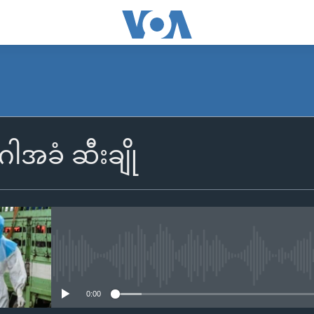
ာဂါအခံ ဆီးချို
No media source currently availa
0:00