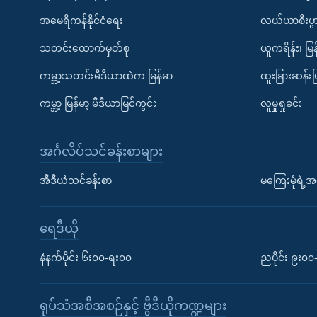
အမေရိကန်နိုင်ငံရေး
လယ်ယာစီးပွ
သတင်းထောက်မှတ်စု
ယူကရိန်း၊ မြန
ကမ္ဘာ့သတင်းမီဒီယာထဲက မြန်မာ
ထူးခြားဆန်း
ကမ္ဘာ့ မြန်မာ့ မီဒီယာမြင်ကွင်း
လူမှုရှုခင်း
အင်္ဂလိပ်သင်ခန်းစာများ
အီဒီယံသင်ခန်းစာ
မကြေးမုံရဲ့အင
ရေဒီယို
နံနက်ပိုင်း ၆း၀၀-ရး၀၀
ညပိုင်း ၉း၀
ရုပ်သံအစီအစဉ်နှင့် ဗွီဒီယိုကဏ္ဍများ