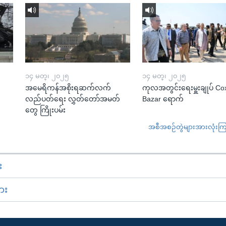
၁၄ မတ္၊ ၂၀၂၅
၁၄ မတ္၊ ၂၀၂၅
အမေရိကန်အစိုးရဆက်လက်
ကုလအတွင်းရေးမှူးချုပ် Co
လည်ပတ်ရေး လွှတ်တော်အမတ်
Bazar ရောက်
တွေ ကြိုးပမ်း
အစီအစဉ်တွဲများအားလုံးကြည့
း
ား