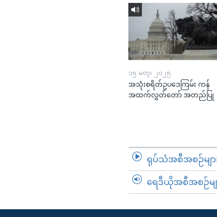
၁၅ မတ္၊ ၂၀၂၅
အသုံးစရိတ်ဥပဒေကြမ်း ကန်
အထက်လွှတ်တော် အတည်ပြု
ရုပ်သံအစီအစဉ်မျာ
ရေဒီယိုအစီအစဉ်မျ