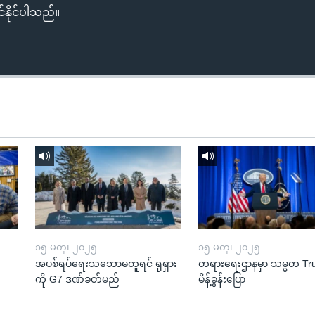
်နိုင်ပါသည်။
၁၅ မတ္၊ ၂၀၂၅
၁၅ မတ္၊ ၂၀၂၅
အပစ်ရပ်ရေးသဘောမတူရင် ရုရှား
တရားရေးဌာနမှာ သမ္မတ T
ကို G7 ဒဏ်ခတ်မည်
မိန့်ခွန်းပြော