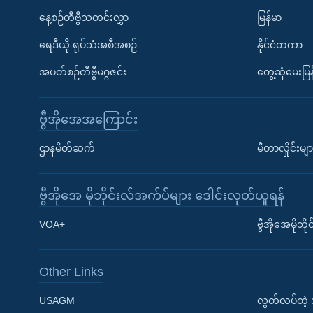
နေ့စဉ်တီဗွီသတင်းလွှာ
မြန်မာ
ရေဒီယို ရုပ်သံအစီအစဉ်
နိုင်ငံတကာ
အပတ်စဉ်တီဗွီမဂ္ဂဇင်း
တွေ့ဆုံမေးမြန
ဗွီအိုအေအကြောင်း
ဌာနမိတ်ဆက်
မီတာလှိုင်းမျာ
ဗွီအိုအေ မိုဘိုင်းလ်အက်ပ်များ ဒေါင်းလုတ်ယူရန်
Learning English
VOA+
ဗွီအိုအေမိုဘ
ဗွီအိုအေ လူမှုကွန်ယက်များ
Other Links
USAGM
လွတ်လပ်တဲ့