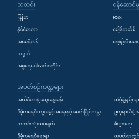
သတင်း
၀န်ဆောင်မှ
မြန်မာ
RSS
နိုင်ငံတကာ
ပေါ့ဒ်ကတ်စ်
အမေရိကန်
နေ့စဉ်အီးမေ
တရုတ်
အစ္စရေး-ပါလက်စတိုင်း
အပတ်စဉ်ကဏ္ဍများ
အယ်ဒီတာနဲ့ ဆွေးနွေးခန်း
သိပ္ပံနဲ့နည်း
ဒီမိုကရေစီ၊ လူ့အခွင့်အရေးနှင့် ခေတ်ပြိုင်ကမ္ဘာ
ဥတုရာသီနဲ့ 
သတင်းသုံးသပ်ချက်
စီးပွားရေး
ဒီမိုကရေစီရေးရာ
တပတ်အတွင်