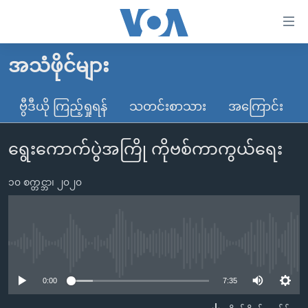
သုံး
ရ
လွယ်ကူ
အသံဖိုင်များ
မူလစာမျက်နှာ
စေ
မြန်မာ
ဗွီဒီယို ကြည့်ရှုရန်
သတင်းစာသား
အကြောင်း
သည့်
ကမ္ဘာ့သတင်းများ
Link
ရွေးကောက်ပွဲအကြို ကိုဗစ်ကာကွယ်ရေး
ဗွီဒီယို
နိုင်ငံတကာ
များ
သတင်းလွတ်လပ်ခွင့်
အမေရိကန်
ပင်မ
၁၀ စက္တင္ဘာ၊ ၂၀၂၀
ရပ်ဝန်းတခု လမ်းတခု အလွန်
တရုတ်
အကြောင်းအရာ
သို့
အင်္ဂလိပ်စာလေ့လာမယ်
အစ္စရေး-ပါလက်စတိုင်း
ကျော်
အပတ်စဉ်ကဏ္ဍများ
အမေရိကန်သုံးအီဒီယံ
No media source currently available
ကြည့်
ရေဒီယိုနှင့်ရုပ်သံ အချက်အလက်များ
မကြေးမုံရဲ့ အင်္ဂလိပ်စာ
ရေဒီယို
ရန်
0:00
7:35
ပင်မ
ရေဒီယို/တီဗွီအစီအစဉ်
ရုပ်ရှင်ထဲက အင်္ဂလိပ်စာ
တီဗွီ