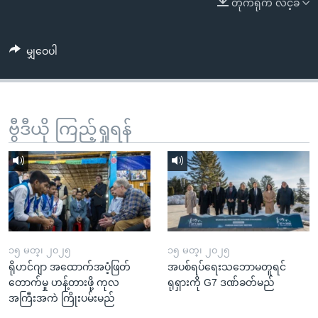
တိုက်ရိုက် လင့်ခ်
အ
သုတပဒေသာ အင်္ဂလိပ်စာ
ညွန်း
Learning English
စာမျက်နှာ
မျှဝေပါ
သို့
ဗွီအိုအေ လူမှုကွန်ယက်များ
ကျော်
ကြည့်
ရန်
ဗွီဒီယို ကြည့်ရှုရန်
ဘာသာစကားများ
ရှာဖွေ
ရန်
နေရာ
သို့
ကျော်
ရန်
၁၅ မတ္၊ ၂၀၂၅
၁၅ မတ္၊ ၂၀၂၅
ရိုဟင်ဂျာ အထောက်အပံ့ဖြတ်
အပစ်ရပ်ရေးသဘောမတူရင်
တောက်မှု ဟန့်တားဖို့ ကုလ
ရုရှားကို G7 ဒဏ်ခတ်မည်
အကြီးအကဲ ကြိုးပမ်းမည်