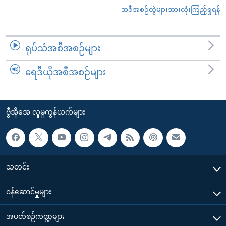
အစီအစဉ်တွဲများအားလုံးကြည့်ရှုရန်
ရုပ်သံအစီအစဉ်များ
ရေဒီယိုအစီအစဉ်များ
ဗွီအိုအေ လူမှုကွန်ယက်များ
သတင်း
၀န်ဆောင်မှုများ
အပတ်စဉ်ကဏ္ဍများ