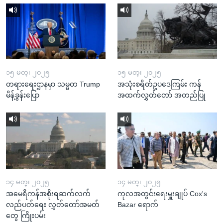
၁၅ မတ္၊ ၂၀၂၅
၁၅ မတ္၊ ၂၀၂၅
တရားရေးဌာနမှာ သမ္မတ Trump
အသုံးစရိတ်ဥပဒေကြမ်း ကန်
မိန့်ခွန်းပြော
အထက်လွှတ်တော် အတည်ပြု
၁၄ မတ္၊ ၂၀၂၅
၁၄ မတ္၊ ၂၀၂၅
အမေရိကန်အစိုးရဆက်လက်
ကုလအတွင်းရေးမှူးချုပ် Cox's
လည်ပတ်ရေး လွှတ်တော်အမတ်
Bazar ရောက်
တွေ ကြိုးပမ်း