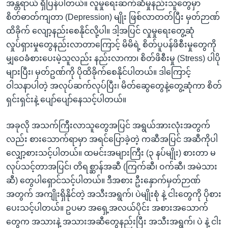
အန္တရာယ် ရှိပြန်ပါတယ်။ လူမှုရေးဆက်ဆံမှုနည်းသူတွေမှာ
စိတ်ဓာတ်ကျတာ (Depression) မျိုး ဖြစ်လာတတ်ပြီး မှတ်ဉာဏ်
ထိခိုက် လျော့နည်းစေနိုင်လို့ပါ။ ဒါ့အပြင် လှုမှုရေးတွေ့ဆုံ
လှုပ်ရှားမှုတွေနည်းလာတာကြောင့် မိမိရဲ့ စိတ်ပူပန်ဖိစီးမှုတွေကို
မျှဝေခံစားပေးမဲ့သူလည်း နည်းလာကာ၊ စိတ်ဖိစီးမှု (Stress) ပါပို
များပြီး၊ မှတ်ဥဏ်ကို ပိုထိခိုက်စေနိုင်ပါတယ်။ ဒါကြောင့်
ဝါသနာပါတဲ့ အလုပ်ဆက်လုပ်ပြီး၊ မိတ်ဆွေတွေနဲ့တွေ့ဆုံကာ စိတ်
ရှင်းရှင်းနဲ့ ပျော်ပျော်နေသင့်ပါတယ်။
အခုလို အသက်ကြီးလာသူတွေအပြင် အရွယ်အားလုံးအတွက်
လည်း စားသောက်ရာမှာ အရင်ပြောခဲ့တဲ့ ကဆီအပြင် အဆီကိုပါ
လျှော့စားသင့်ပါတယ်။ ထမင်းအများကြီး (၃ နပ်မျိုး) စားတာ မ
လုပ်သင့်တာအပြင်၊ တိရစ္ဆာန်အဆီ (ကြက်ဆီ၊ ဝက်ဆီ၊ အမဲသား
ဆီ) တွေပါရှောင်သင့်ပါတယ်။ ဒီအစား ဦးနှောက်မှတ်ဉာဏ်
အတွက် အကျိုးရှိနိုင်တဲ့ အသီးအရွက်၊ ပဲမျိုးစုံ နဲ့ ငါးတွေကို ပိုစား
ပေးသင့်ပါတယ်။ ဥပမာ အရှေ့အလယ်ပိုင်း အစားအသောက်
တွေက အသားနဲ့ အသားအဆီတွေနည်းပြီး အသီးအရွက်၊ ပဲ နဲ့ ငါး