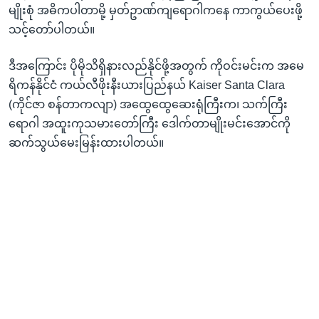
မျိုးစုံ အဓိကပါတာမို့ မှတ်ဥာဏ်ကျရောဂါကနေ ကာကွယ်ပေးဖို့
သင့်တော်ပါတယ်။
ဒီအကြောင်း ပိုမိုသိရှိနားလည်နိုင်ဖို့အတွက် ကိုဝင်းမင်းက အမေ
ရိကန်နိုင်ငံ ကယ်လီဖိုးနီးယားပြည်နယ် Kaiser Santa Clara
(ကိုင်ဇာ စန်တာကလျာ) အထွေထွေဆေးရုံကြီးက၊ သက်ကြီး
ရောဂါ အထူးကုသမားတော်ကြီး ဒေါက်တာမျိုးမင်းအောင်ကို
ဆက်သွယ်မေးမြန်းထားပါတယ်။