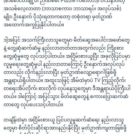
(စာစောင်တချို့ပါ ဉာဏ်စမ်း Puzzle ကစားတာ)၊ ဝါသနာပါတဲ့
အသစ်လေ့လာတာ (ဘာသာစကား၊ ဘာသာရပ်၊ အလုပ်သစ်)
မျိုး၊ ဦးနှောက် ပိုသုံးရတာကတော့ တစုံတရာ မှတ်ဥာဏ်
အထောက်အကူပြုနိုင်ပါတယ်။
ဒါ့အပြင် အသက်ကြီးလာသူတွေမှာ မိတ်ဆွေအပေါင်းအဖော်တွေ
နဲ့ တွေ့ဆုံဆက်ဆံမှု နည်းလာတတ်တာအတွက်လည်း ကြိုးစား
တွေ့ဆုံမှုတွေ လုပ်သင့်ပါတယ်။ အငြိမ်းစားယူပြီး အခုလိုပြင်ပမှာ
လူမှုရေးတွေ့ဆုံမှုပါ နည်းလာတာကြောင့် ဦးနှောက်အလုပ်လုပ်
တာလည်း လိုက်နည်းလာပြီး မှတ်ဥာဏ်လျော့ရောဂါဖြစ်ဖို့
အန္တရာယ်ရှိပါတယ်။ အထူးသဖြင့် အိမ်ထဲမှာပဲ TV ကြည့်လိုက်၊
တရေးအိပ်လိုက်၊ စားလိုက် လုပ်နေသူတွေမှာ ဒီအန္တရာယ်ပိုကြီးပါ
တယ်။ ဒါကြောင့် အပြင်သွား မိတ်ဆွေတွေနဲ့ စကားပြောဆက်ဆံ
တာတွေ လုပ်ပေးသင့်ပါတယ်။
တချိန်ထဲမှာ အငြိမ်းစားယူ ပြင်ပလှုမှုဆက်ဆံရေး နည်းလာသူ
တွေမှာ စိတ်ပိုင်းဆိုင်ရာအားနည်းနိုင်ပြီး မှတ်ဥာဏ်ကျတာဖြစ်ဖို့