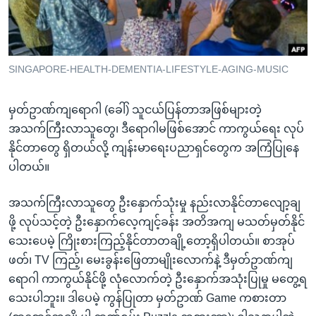
အ
သုတပဒေသာ အင်္ဂလိပ်စာ
ညွန်း
Learning English
စာမျက်နှာ
သို့
ဗွီအိုအေ လူမှုကွန်ယက်များ
SINGAPORE-HEALTH-DEMENTIA-LIFESTYLE-AGING-MUSIC
ကျော်
ကြည့်
မှတ်ဥာဏ်ကျရောဂါ (ခေါ်) သူငယ်ပြန်တာအဖြစ်များတဲ့
ရန်
အသက်ကြီးလာသူတွေ၊ ဒီရောဂါမဖြစ်အောင် ကာကွယ်ရေး လုပ်
ဘာသာစကားများ
ရှာဖွေ
နိုင်တာတွေ ရှိတယ်လို့ ကျန်းမာရေးပညာရှင်တွေက အကြံပြုနေ
ရန်
ပါတယ်။
နေရာ
သို့
အသက်ကြီးလာသူတွေ ဦးနှောက်သုံးမှု နည်းလာနိုင်တာလျော့ချ
ကျော်
ဖို့ လုပ်သင့်တဲ့ ဦးနှောက်လေ့ကျင့်ခန်း အတိအကျ မသတ်မှတ်နိုင်
ရန်
သေးပေမဲ့ ကြိုးစားကြည့်နိုင်တာတချို့တော့ရှိပါတယ်။ စာအုပ်
ဖတ်၊ TV ကြည့်၊ မေးခွန်းဖြေတာမျိုးလောက်နဲ့ ဒီမှတ်ဥာဏ်ကျ
ရောဂါ ကာကွယ်နိုင်ဖို့ လုံလောက်တဲ့ ဦးနှောက်အသုံးပြုမှု မတွေ့ရ
သေးပါဘူး။ ဒါပေမဲ့ ကွန်ပြုတာ မှတ်ဥာဏ် Game ကစားတာ