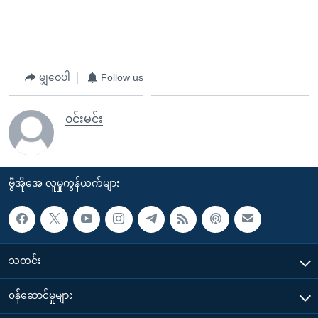
မျှဝေပါ
Follow us
၀င်းမင်း
ဗွီအိုအေ လူမှုကွန်ယက်များ
သတင်း
၀န်ဆောင်မှုများ