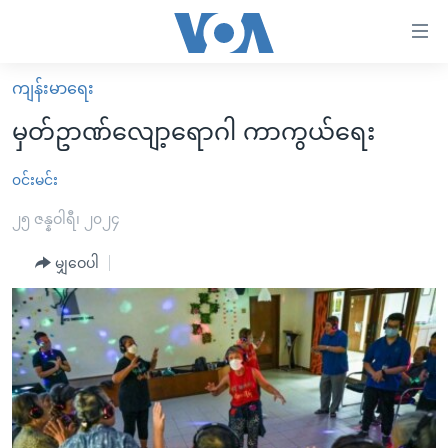
သုံး
ရ
လွယ်ကူ
ကျန်းမာရေး
မူလစာမျက်နှာ
စေ
မှတ်ဥာဏ်လျော့ရောဂါ ကာကွယ်ရေး
မြန်မာ
သည့်
ကမ္ဘာ့သတင်းများ
၀င်းမင်း
Link
ဗွီဒီယို
နိုင်ငံတကာ
၂၅ ဇန္နဝါရီ၊ ၂၀၂၄
များ
သတင်းလွတ်လပ်ခွင့်
အမေရိကန်
မျှဝေပါ
ပင်မ
ရပ်ဝန်းတခု လမ်းတခု အလွန်
တရုတ်
အကြောင်းအရာ
သို့
အင်္ဂလိပ်စာလေ့လာမယ်
အစ္စရေး-ပါလက်စတိုင်း
ကျော်
အပတ်စဉ်ကဏ္ဍများ
အမေရိကန်သုံးအီဒီယံ
ကြည့်
ရေဒီယိုနှင့်ရုပ်သံ အချက်အလက်များ
မကြေးမုံရဲ့ အင်္ဂလိပ်စာ
ရေဒီယို
ရန်
ပင်မ
ရေဒီယို/တီဗွီအစီအစဉ်
ရုပ်ရှင်ထဲက အင်္ဂလိပ်စာ
တီဗွီ