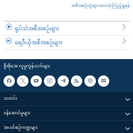
အစီအစဉ်တွဲများအားလုံးကြည့်ရှုရန်
ရုပ်သံအစီအစဉ်များ
ရေဒီယိုအစီအစဉ်များ
ဗွီအိုအေ လူမှုကွန်ယက်များ
သတင်း
၀န်ဆောင်မှုများ
အပတ်စဉ်ကဏ္ဍများ