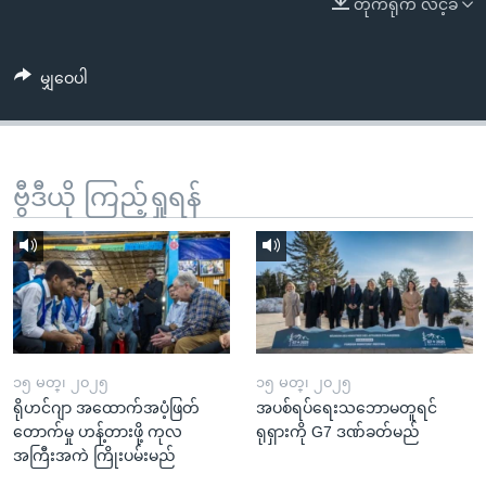
တိုက်ရိုက် လင့်ခ်
အ
သုတပဒေသာ အင်္ဂလိပ်စာ
ညွန်း
Learning English
စာမျက်နှာ
မျှဝေပါ
သို့
ဗွီအိုအေ လူမှုကွန်ယက်များ
ကျော်
ကြည့်
ရန်
ဗွီဒီယို ကြည့်ရှုရန်
ဘာသာစကားများ
ရှာဖွေ
ရန်
နေရာ
သို့
ကျော်
ရန်
၁၅ မတ္၊ ၂၀၂၅
၁၅ မတ္၊ ၂၀၂၅
ရိုဟင်ဂျာ အထောက်အပံ့ဖြတ်
အပစ်ရပ်ရေးသဘောမတူရင်
တောက်မှု ဟန့်တားဖို့ ကုလ
ရုရှားကို G7 ဒဏ်ခတ်မည်
အကြီးအကဲ ကြိုးပမ်းမည်