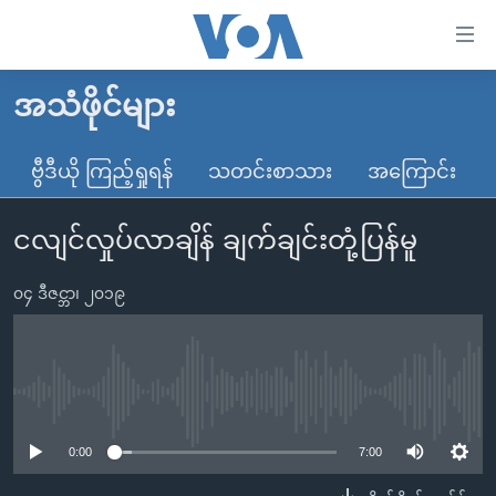
သုံး
ရ
လွယ်ကူ
အသံဖိုင်များ
မူလစာမျက်နှာ
စေ
မြန်မာ
ဗွီဒီယို ကြည့်ရှုရန်
သတင်းစာသား
အကြောင်း
သည့်
ကမ္ဘာ့သတင်းများ
Link
ငလျင်လှုပ်လာချိန် ချက်ချင်းတုံ့ပြန်မူ
ဗွီဒီယို
နိုင်ငံတကာ
များ
သတင်းလွတ်လပ်ခွင့်
အမေရိကန်
ပင်မ
၀၄ ဒီဇင္ဘာ၊ ၂၀၁၉
ရပ်ဝန်းတခု လမ်းတခု အလွန်
တရုတ်
အကြောင်းအရာ
သို့
အင်္ဂလိပ်စာလေ့လာမယ်
အစ္စရေး-ပါလက်စတိုင်း
ကျော်
အပတ်စဉ်ကဏ္ဍများ
အမေရိကန်သုံးအီဒီယံ
No media source currently available
ကြည့်
ရေဒီယိုနှင့်ရုပ်သံ အချက်အလက်များ
မကြေးမုံရဲ့ အင်္ဂလိပ်စာ
ရေဒီယို
ရန်
0:00
7:00
ပင်မ
ရေဒီယို/တီဗွီအစီအစဉ်
ရုပ်ရှင်ထဲက အင်္ဂလိပ်စာ
တီဗွီ