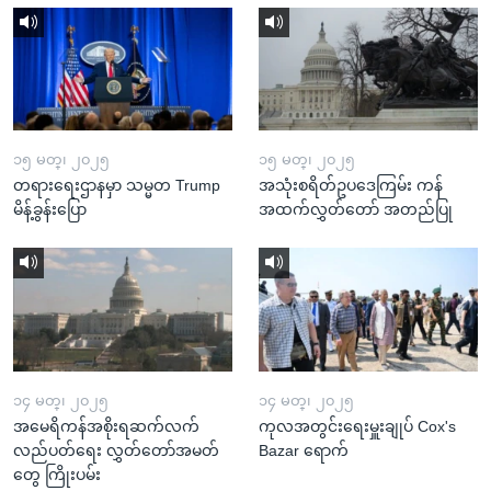
၁၅ မတ္၊ ၂၀၂၅
၁၅ မတ္၊ ၂၀၂၅
တရားရေးဌာနမှာ သမ္မတ Trump
အသုံးစရိတ်ဥပဒေကြမ်း ကန်
မိန့်ခွန်းပြော
အထက်လွှတ်တော် အတည်ပြု
၁၄ မတ္၊ ၂၀၂၅
၁၄ မတ္၊ ၂၀၂၅
အမေရိကန်အစိုးရဆက်လက်
ကုလအတွင်းရေးမှူးချုပ် Cox's
လည်ပတ်ရေး လွှတ်တော်အမတ်
Bazar ရောက်
တွေ ကြိုးပမ်း