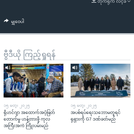
တိုက်ရိုက် လင့်ခ်
အ
သုတပဒေသာ အင်္ဂလိပ်စာ
ညွန်း
Learning English
စာမျက်နှာ
မျှဝေပါ
သို့
ဗွီအိုအေ လူမှုကွန်ယက်များ
ကျော်
ကြည့်
ရန်
ဗွီဒီယို ကြည့်ရှုရန်
ဘာသာစကားများ
ရှာဖွေ
ရန်
နေရာ
သို့
ကျော်
ရန်
၁၅ မတ္၊ ၂၀၂၅
၁၅ မတ္၊ ၂၀၂၅
ရိုဟင်ဂျာ အထောက်အပံ့ဖြတ်
အပစ်ရပ်ရေးသဘောမတူရင်
တောက်မှု ဟန့်တားဖို့ ကုလ
ရုရှားကို G7 ဒဏ်ခတ်မည်
အကြီးအကဲ ကြိုးပမ်းမည်