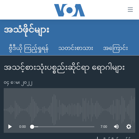
သုံး
ရ
လွယ်ကူ
အသံဖိုင်များ
မူလစာမျက်နှာ
စေ
မြန်မာ
ဗွီဒီယို ကြည့်ရှုရန်
သတင်းစာသား
အကြောင်း
သည့်
ကမ္ဘာ့သတင်းများ
Link
အသင့်စားသုံးပစ္စည်းဆိုင်ရာ ရောဂါများ
ဗွီဒီယို
နိုင်ငံတကာ
များ
သတင်းလွတ်လပ်ခွင့်
အမေရိကန်
ပင်မ
၀၄ ေမ၊ ၂၀၂၂
ရပ်ဝန်းတခု လမ်းတခု အလွန်
တရုတ်
အကြောင်းအရာ
သို့
အင်္ဂလိပ်စာလေ့လာမယ်
အစ္စရေး-ပါလက်စတိုင်း
ကျော်
အပတ်စဉ်ကဏ္ဍများ
အမေရိကန်သုံးအီဒီယံ
No media source currently available
ကြည့်
ရေဒီယိုနှင့်ရုပ်သံ အချက်အလက်များ
မကြေးမုံရဲ့ အင်္ဂလိပ်စာ
ရေဒီယို
ရန်
0:00
7:00
ပင်မ
ရေဒီယို/တီဗွီအစီအစဉ်
ရုပ်ရှင်ထဲက အင်္ဂလိပ်စာ
တီဗွီ