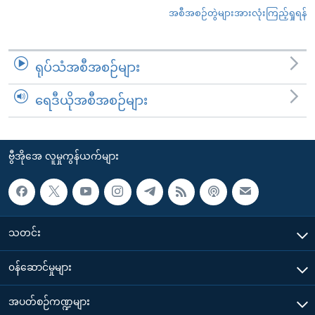
အစီအစဉ်တွဲများအားလုံးကြည့်ရှုရန်
ရုပ်သံအစီအစဉ်များ
ရေဒီယိုအစီအစဉ်များ
ဗွီအိုအေ လူမှုကွန်ယက်များ
သတင်း
၀န်ဆောင်မှုများ
အပတ်စဉ်ကဏ္ဍများ