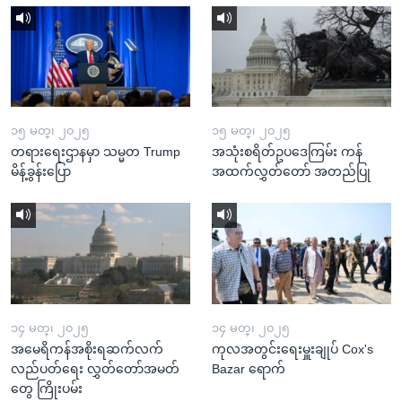
၁၅ မတ္၊ ၂၀၂၅
၁၅ မတ္၊ ၂၀၂၅
တရားရေးဌာနမှာ သမ္မတ Trump
အသုံးစရိတ်ဥပဒေကြမ်း ကန်
မိန့်ခွန်းပြော
အထက်လွှတ်တော် အတည်ပြု
၁၄ မတ္၊ ၂၀၂၅
၁၄ မတ္၊ ၂၀၂၅
အမေရိကန်အစိုးရဆက်လက်
ကုလအတွင်းရေးမှူးချုပ် Cox's
လည်ပတ်ရေး လွှတ်တော်အမတ်
Bazar ရောက်
တွေ ကြိုးပမ်း