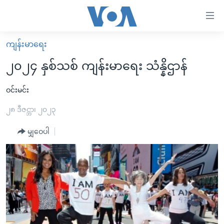
သုံး
ရ
လွယ်ကူ
ကျန်းမာရေး
မူလစာမျက်နှာ
စေ
၂၀၂၄ နှစ်သစ် ကျန်းမာရေး သံန္နိဌာန်
မြန်မာ
သည့်
ကမ္ဘာ့သတင်းများ
ဝင်းမင်း
Link
ဗွီဒီယို
နိုင်ငံတကာ
၂၈ ဒီဇင္ဘာ၊ ၂၀၂၃
များ
သတင်းလွတ်လပ်ခွင့်
အမေရိကန်
မျှဝေပါ
ပင်မ
ရပ်ဝန်းတခု လမ်းတခု အလွန်
တရုတ်
အကြောင်းအရာ
သို့
အင်္ဂလိပ်စာလေ့လာမယ်
အစ္စရေး-ပါလက်စတိုင်း
ကျော်
အပတ်စဉ်ကဏ္ဍများ
အမေရိကန်သုံးအီဒီယံ
ကြည့်
ရေဒီယိုနှင့်ရုပ်သံ အချက်အလက်များ
မကြေးမုံရဲ့ အင်္ဂလိပ်စာ
ရေဒီယို
ရန်
ပင်မ
ရေဒီယို/တီဗွီအစီအစဉ်
ရုပ်ရှင်ထဲက အင်္ဂလိပ်စာ
တီဗွီ