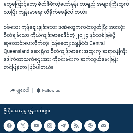
တွေကြောင့်တော့ စိတ်ဖိစီးတဲ့ဟော်မုန်း တာရှည် အများကြီးထွက်
လာပြီး ကျန်းမာရေး ထိခိုက်စေနိုင်ပါတယ်။
စစ်ဘေး ကုန်ဈေးနှုန်းဘေး ဒဏ်တွေကကင်းလွတ်ပြီး အားလုံး
စိတ်ချမ်းသာ ကိုယ်ကျန်းမာစေနိုင်တဲ့ ၂၀၂၄ နှစ်သစ်ဖြစ်ဖို့
ဆုတောင်းပေးလိုက်တဲ့၊ သြစတျေးလျနိုင်ငံ၊ Central
Queensland ဆေးရုံက စိတ်ကျန်းမာရေးအထူးကု ဆရာဝန်ကြီး
ဒေါက်တာသက်ဌေးအား ကိုဝင်းမင်းက ဆက်သွယ်မေးမြန်း
တင်ပြခဲ့တာ ဖြစ်ပါတယ်။
မျှဝေပါ
Follow us
ဗွီအိုအေ လူမှုကွန်ယက်များ