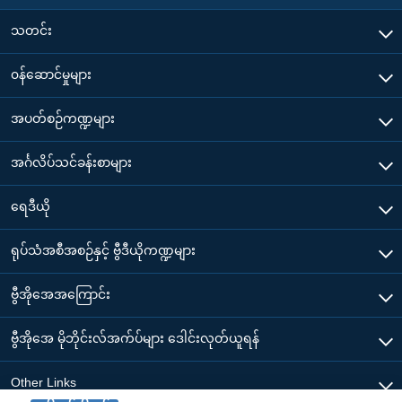
သတင်း
၀န်ဆောင်မှုများ
အပတ်စဉ်ကဏ္ဍများ
အင်္ဂလိပ်သင်ခန်းစာများ
ရေဒီယို
ရုပ်သံအစီအစဉ်နှင့် ဗွီဒီယိုကဏ္ဍများ
ဗွီအိုအေအကြောင်း
ဗွီအိုအေ မိုဘိုင်းလ်အက်ပ်များ ဒေါင်းလုတ်ယူရန်
Other Links