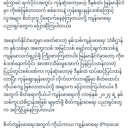
မကြာခင် ရက်ပိုင်းအတွင်း ကုန်ဆုံးတော့မယ့် ဒီနှစ်ထဲ၊ မြန်မာနိုင်ငံ
မှာ ကိုဗစ်ဖြစ်တာထက် စစ်ဘေးနဲ့ ကုန်ဈေးနှုန်းဒဏ်ကြောင့်
လူအများ စိတ်ဒုက္ခ ပိုရောက်နေခဲ့ကြတယ်လို့ ကျန်းမာရေး
ပညာရှင်တွေက ပြောဆိုကြပါတယ်။
အနောက်နိုင်ငံတွေမှာ ခေတ်စားတဲ့ နှစ်သစ်ကျန်းမာရေး သံဓိဌာန်
က နှစ်သစ်မှာ အတွေးသစ် အမြင်သစ် မျှော်လင့်ချက်အသစ်နဲ့
ကျန်းမာသက်ရှည်ဖို့ ကြိုးစားကြတာပါ။ မြန်မာနိုင်ငံမှာတော့ ကိုဗ
စ်ဒဏ်နောက်ပိုင်း အာဏာသိမ်းမှုအောက် ပြန်ပြင်းထန်လာတဲ့
ပြည်တွင်းစစ်ဒဏ်က၊ ကုန်ဆုံးတော့မဲ့ ဒီနှစ်ထဲ ထပ်ဆင့်ပြင်းထန်
လာပြီး ကုန်ဈေးနှုန်းတွေပါ လိုက်တက်လာချိန်မှာ စိတ်ထောင်း
ကိုယ်ကျေ ဖြစ်လာတယ်လို့ အများက ပြောလာကြပါတယ်။ ဒီ
အတွက် စိတ်ရောကိုယ်ပါ ကျန်းမာရေးကို လာမဲ့နှစ် ၂၀၂၄ ရဲ့ နှစ်
သစ်ကူးသံဓိဌာန်အဖြစ် ချမှတ်ဖို့ စိတ်ကျန်းမာရေး ပညာရှင်တွေ
က အကြံပြုနေကြပါတယ်။
စိတ်ကျန်းမာရေးအတွက် ကိုယ်ကာယ ကျန်းမာရေး (Physical