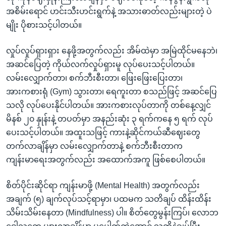
အစိမ်းရောင် ဟင်းသီးဟင်းရွက်နဲ့ အသားဓာတ်လည်းများတဲ့ ပဲ
မျိုး ပိုစားသင့်ပါတယ်။
လှုပ်လှုပ်ရှားရှား နေဖို့အတွက်လည်း အိမ်ထဲမှာ အမြဲထိုင်မနေဘဲ၊
အဆင်ပြေတဲ့ ကိုယ်လက်လှုပ်ရှားမူ လုပ်ပေးသင့်ပါတယ်။
လမ်းလျှောက်တာ၊ စက်ဘီးစီးတာ၊ ဖြေးဖြေးပြေးတာ၊
အားကစားရုံ (Gym) သွားတာ၊ ရေကူးတာ စသည်ဖြင့် အဆင်ပြေ
သလို လုပ်ပေးနိုင်ပါတယ်။ အားကစားလုပ်တာကို တစ်နေ့လျှင်
မိနစ် ၂၀ နှုန်းနဲ့ တပတ်မှာ အနည်းဆုံး ၃ ရက်ကနေ ၅ ရက် လုပ်
ပေးသင့်ပါတယ်။ အထူးသဖြင့် ကားနဲ့ဆိုင်ကယ်ဆီဈေးတွေ
တက်လာချိန်မှာ လမ်းလျှောက်တာနဲ့ စက်ဘီးစီးတာက
ကျန်းမာရေးအတွက်လည်း အထောက်အကူ ဖြစ်စေပါတယ်။
စိတ်ပိုင်းဆိုင်ရာ ကျန်းမာဖို့ (Mental Health) အတွက်လည်း
အချက် (၅) ချက်လုပ်သင့်ရာမှာ၊ ပထမက သတိချပ် ထိန်းထိန်း
သိမ်းသိမ်းနေတာ (Mindfulness) ပါ။ စိတ်တွေမွန်းကြပ်၊ လောဘ