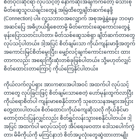
စိတ်ပိုင်းဆိုင်ရာ လုပ်သင့်တဲ့ နောက်ဆုံးအချက်ကတော့ မိသားစု
မိတ်ဆွေသူငယ်ချင်းတွေနဲ့ အမြဲထိတွေ့ချိတ်ဆက်နေဖို့
(Connection) ပါ။ လူ့သဘာဝအလျှောက် အစုအဖွဲ့နဲ့နေမှ ဘဝမှာ
အဆင်ပြေ အဓိပ္ပာယ်ရှိစေတာမို့ မိတ်ကောင်းဆွေကောင်းတွေနဲ့
ဖုန်းပြောသတင်းပါးတာ၊ မိတ်သစ်ဆွေသစ်ရှာ ချိတ်ဆက်တာတွေ
လုပ်သင့်ပါတယ်။ ဒါ့အပြင် စိတ်ချမ်းသာ ကိုယ်ကျန်းမာဖို့အတွက်
အကောင်းမြင်စိတ်မွေးပြီး၊ မျှော်လင့်ချက်ကောင်းကောင်း ထား
တာကလည်း အရေးကြီးဆုံးတစ်ခုဖြစ်ပါတယ်။ သို့မဟုတ်လျှင်
စိတ်ထောင်းတာကြောင့် ကိုယ်ကြေနိုင်ပါတယ်။
ကိုယ်လက်လှုပ်ရှား အားကစားအပါအဝင် အထက်ပါ လုပ်သင့်
တာတွေ လုပ်ခြင်းဖြင့် စိတ်ချမ်းသာစေတဲ့ ဟော်မုန်းထွက်လာပြီး
ကိုယ်ရောစိတ်ပါ ကျန်းမာစေနိုင်တာကို သုတေသနအများအပြား
တွေ့ထားပါတယ်။ စိတ်ထောင်းကိုယ်ကျေဆိုသလို ကိုယ်ခိုင်မာ
တောင့်တင်းပြန်လျှင်လည်း စိတ်ရွှင်လန်းသွားစေနိုင်ပါတယ်။ ဒါ့
အပြင် အထက်ပါ မလုပ်သင့်တဲ့ အိပ်ရေးမဝတာ၊ ဒေါသပေါက်ကွဲ
တာ၊ မိမိကိုယ်ကို မကြင်နာဘဲ စိတ်အပူလုံးတွေဆွဲထားတာမျိုး