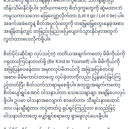
ဒေါသတွေ များလာချိန်မှာ မပေါက်ကွဲအောင် သတိနဲ့ချပ်ပြီး
ထိန်းသိမ်းနိုင်ဖို့ပါ။ ဒုတိယကတော့ စိတ်ဒုက္ခတွေကို ဆွဲမထားဘဲ
ကမ္မသကာသဘော ဖြေလျှော့လိုက်တာ (Let it go / Let it be) ပါ။
အခက်အခဲတွေနဲ့ စိတ်အပူလုံးတွေကို တမြေ့မြေ့တွေးနေမဲ့အစား
အချိန်တန်လျှင် တဖြည်းဖြည်းပြေပျောက်သွားနိုင်မှာအတွက်
လွှတ်ထားပေးလိုက်ဖို့ပါ။
စိတ်ပိုင်းဆိုင်ရာ လုပ်သင့်တဲ့ တတိယအချက်ကတော့ မိမိကိုယ်ကို
ဂရုထားကြင်နာတတ်ဖို့ (Be Kind to Yourself) ပါ။ မိမိကိုယ်ကို
အမြဲပြန်ဝေဖန်တာ၊ အမှားလုပ်မိတယ်လို့ အမြဲအပြစ်တင်မဲ့
အစား၊ မိမိကောင်းတာတွေ လုပ်ခဲ့တာကိုလည်း ပြန်ဆင်ခြင်ကြ
ည့်တတ်ပြီး စိတ်သက်သာရာရစေဖို့ပါ။ စတုတ္ထအချက်ကတော့
စိတ်ပျော်ရွှင်အောင် ဝါသနာပါတာ သေသေချာချာ အချိန်ပေးလုပ်
ဖို့ပါ။ ဥပမာ ဝါသနာအလျောက် စာဖတ်တာ၊ သီချင်းနားထောင်
တာ၊ ပန်းချီဆွဲတာ၊ ကပွဲဇာတ်ပွဲ ရုပ်ရှင်ကြည့်တာ စသည်ဖြင့်
ဝါသနာပါတာတွေ ပျှော်ရွင်စရာတွေ ရှာဖွေလုပ်ပေးဖို့ပါ။