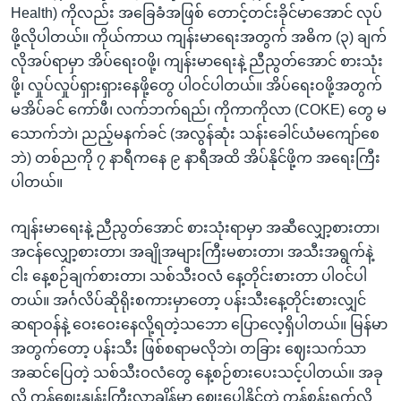
Health) ကိုလည်း အခြေခံအဖြစ် တောင့်တင်းခိုင်မာအောင် လုပ်
ဖို့လိုပါတယ်။ ကိုယ်ကာယ ကျန်းမာရေးအတွက် အဓိက (၃) ချက်
လိုအပ်ရာမှာ အိပ်ရေးဝဖို့၊ ကျန်းမာရေးနဲ့ ညီညွတ်အောင် စားသုံး
ဖို့၊ လှုပ်လှုပ်ရှားရှားနေဖို့တွေ ပါဝင်ပါတယ်။ အိပ်ရေးဝဖို့အတွက်
မအိပ်ခင် ကော်ဖီ၊ လက်ဘက်ရည်၊ ကိုကာကိုလာ (COKE) တွေ မ
သောက်ဘဲ၊ ညည့်မနက်ခင် (အလွန်ဆုံး သန်းခေါင်ယံမကျော်စေ
ဘဲ) တစ်ညကို ၇ နာရီကနေ ၉ နာရီအထိ အိပ်နိုင်ဖို့က အရေးကြီး
ပါတယ်။
ကျန်းမာရေးနဲ့ ညီညွတ်အောင် စားသုံးရာမှာ အဆီလျှော့စားတာ၊
အငန်လျှော့စားတာ၊ အချိုအများကြီးမစားတာ၊ အသီးအရွက်နဲ့
ငါး နေ့စဉ်ချက်စားတာ၊ သစ်သီးဝလံ နေ့တိုင်းစားတာ ပါဝင်ပါ
တယ်။ အင်္ဂလိပ်ဆိုရိုးစကားမှာတော့ ပန်းသီးနေ့တိုင်းစားလျှင်
ဆရာဝန်နဲ့ ဝေးဝေးနေလို့ရတဲ့သဘော ပြောလေ့ရှိပါတယ်။ မြန်မာ
အတွက်တော့ ပန်းသီး ဖြစ်စရာမလိုဘဲ၊ တခြား ဈေးသက်သာ
အဆင်ပြေတဲ့ သစ်သီးဝလံတွေ နေ့စဉ်စားပေးသင့်ပါတယ်။ အခု
လို ကုန်ဈေးနှုန်းကြီးလာချိန်မှာ ဈေးပေါနိုင်တဲ့ ကန်စွန်းရွက်လို