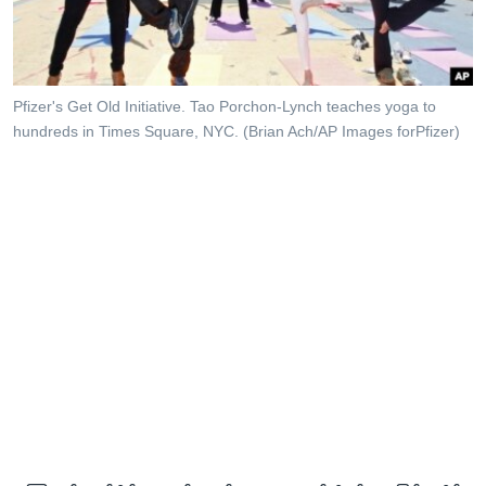
အ
သုတပဒေသာ အင်္ဂလိပ်စာ
ညွန်း
Learning English
စာမျက်နှာ
သို့
ဗွီအိုအေ လူမှုကွန်ယက်များ
Pfizer's Get Old Initiative. Tao Porchon-Lynch teaches yoga to
ကျော်
hundreds in Times Square, NYC. (Brian Ach/AP Images forPfizer)
ကြည့်
ရန်
ဘာသာစကားများ
ရှာဖွေ
ရန်
နေရာ
သို့
ကျော်
ရန်