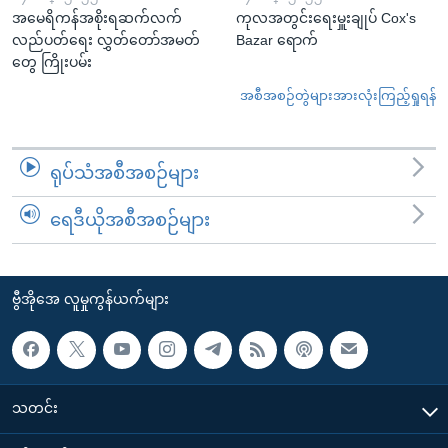
အမေရိကန်အစိုးရဆက်လက်
ကုလအတွင်းရေးမှူးချုပ် Cox's
လည်ပတ်ရေး လွှတ်တော်အမတ်
Bazar ရောက်
တွေ ကြိုးပမ်း
အစီအစဉ်တွဲများအားလုံးကြည့်ရှုရန်
ရုပ်သံအစီအစဉ်များ
ရေဒီယိုအစီအစဉ်များ
ဗွီအိုအေ လူမှုကွန်ယက်များ
သတင်း