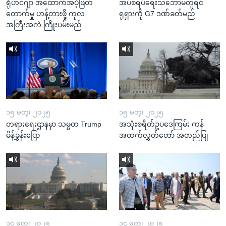
ရိုဟင်ဂျာ အထောက်အပံ့ဖြတ်
အပစ်ရပ်ရေးသဘောမတူရင်
တောက်မှု ဟန့်တားဖို့ ကုလ
ရုရှားကို G7 ဒဏ်ခတ်မည်
အကြီးအကဲ ကြိုးပမ်းမည်
၁၅ မတ္၊ ၂၀၂၅
၁၅ မတ္၊ ၂၀၂၅
တရားရေးဌာနမှာ သမ္မတ Trump
အသုံးစရိတ်ဥပဒေကြမ်း ကန်
မိန့်ခွန်းပြော
အထက်လွှတ်တော် အတည်ပြု
၁၄ မတ္၊ ၂၀၂၅
၁၄ မတ္၊ ၂၀၂၅