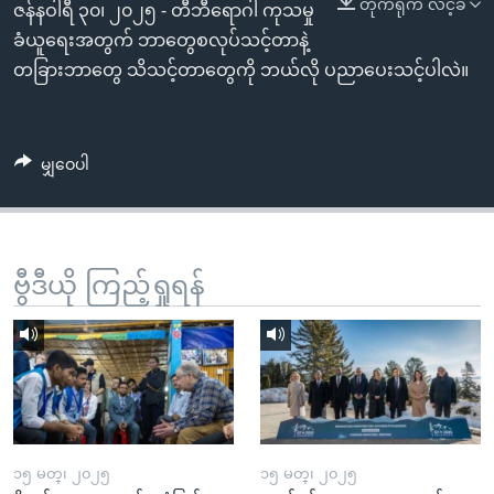
တိုက်ရိုက် လင့်ခ်
အ
ဇန်နဝါရီ ၃၀၊ ၂၀၂၅ - တီဘီရောဂါ ကုသမှု
သုတပဒေသာ အင်္ဂလိပ်စာ
ညွန်း
Learning English
ခံယူရေးအတွက် ဘာတွေစလုပ်သင့်တာနဲ့
စာမျက်နှာ
တခြားဘာတွေ သိသင့်တာတွေကို ဘယ်လို ပညာပေးသင့်ပါလဲ။
သို့
ဗွီအိုအေ လူမှုကွန်ယက်များ
ကျော်
ကြည့်
မျှဝေပါ
ရန်
ဘာသာစကားများ
ရှာဖွေ
ရန်
နေရာ
ဗွီဒီယို ကြည့်ရှုရန်
သို့
ကျော်
ရန်
၁၅ မတ္၊ ၂၀၂၅
၁၅ မတ္၊ ၂၀၂၅