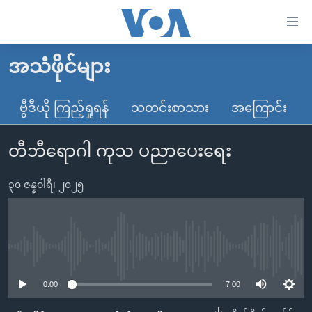
သုံး
ရ
လွယ်ကူ
အသံဖိုင်များ
မူလစာမျက်နှာ
စေ
မြန်မာ
ဗွီဒီယို ကြည့်ရှုရန်
သတင်းစာသား
အကြောင်း
သည့်
ကမ္ဘာ့သတင်းများ
Link
တီဘီရောဂါ ကုသ ပညာပေးရေး
ဗွီဒီယို
နိုင်ငံတကာ
များ
သတင်းလွတ်လပ်ခွင့်
အမေရိကန်
ပင်မ
၃၀ ဇန္နဝါရီ၊ ၂၀၂၅
ရပ်ဝန်းတခု လမ်းတခု အလွန်
တရုတ်
အကြောင်းအရာ
သို့
အင်္ဂလိပ်စာလေ့လာမယ်
အစ္စရေး-ပါလက်စတိုင်း
ကျော်
အပတ်စဉ်ကဏ္ဍများ
အမေရိကန်သုံးအီဒီယံ
No media source currently available
ကြည့်
ရေဒီယိုနှင့်ရုပ်သံ အချက်အလက်များ
မကြေးမုံရဲ့ အင်္ဂလိပ်စာ
ရေဒီယို
ရန်
0:00
7:00
ပင်မ
ရေဒီယို/တီဗွီအစီအစဉ်
ရုပ်ရှင်ထဲက အင်္ဂလိပ်စာ
တီဗွီ