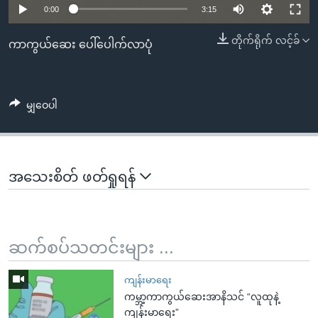
အ
0:00
3:15
သုတပဒေသာ အင်္ဂလိပ်စာ
ညွန်း
Learning English
တိုက်ရိုက် လင့်ခ်
စာမျက်နှာ
ကာကွယ်ဆေး ပေါ်ပေါက်လာပုံ
သို့
ဗွီအိုအေ လူမှုကွန်ယက်များ
ကျော်
ကြည့်
မျှဝေပါ
ရန်
ဘာသာစကားများ
ရှာဖွေ
ရန်
အသေးစိတ် ဖတ်ရှုရန်
နေရာ
သို့
ကျော်
ရန်
ဆက်စပ်သတင်းများ ...
ကျန်းမာရေး
ကမ္ဘာ့ကာကွယ်ဆေးအာနိသင် “လူထုနဲ့
ကျန်းမာရေး”