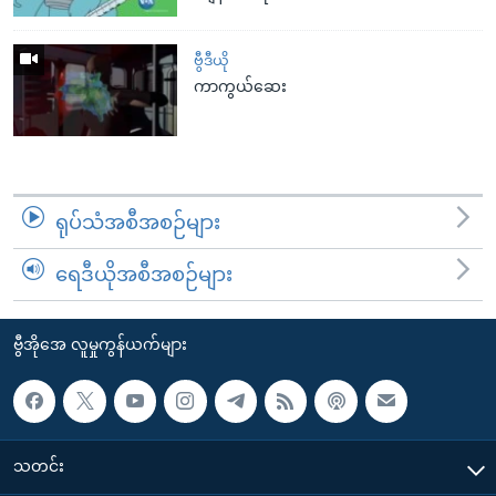
ဗွီဒီယို
ကာကွယ်ဆေး
ရုပ်သံအစီအစဉ်များ
ရေဒီယိုအစီအစဉ်များ
ဗွီအိုအေ လူမှုကွန်ယက်များ
သတင်း