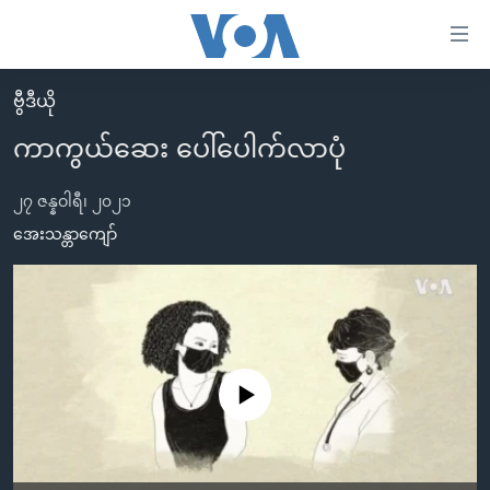
သုံး
ရ
လွယ်ကူ
ဗွီဒီယို
မူလစာမျက်နှာ
စေ
ကာကွယ်ဆေး ပေါ်ပေါက်လာပုံ
မြန်မာ
သည့်
ကမ္ဘာ့သတင်းများ
၂၇ ဇန္နဝါရီ၊ ၂၀၂၁
Link
ဗွီဒီယို
နိုင်ငံတကာ
အေးသန္တာကျော်
များ
သတင်းလွတ်လပ်ခွင့်
အမေရိကန်
ပင်မ
ရပ်ဝန်းတခု လမ်းတခု အလွန်
တရုတ်
အကြောင်းအရာ
သို့
အင်္ဂလိပ်စာလေ့လာမယ်
အစ္စရေး-ပါလက်စတိုင်း
ကျော်
အပတ်စဉ်ကဏ္ဍများ
အမေရိကန်သုံးအီဒီယံ
No media source currently available
ကြည့်
ရေဒီယိုနှင့်ရုပ်သံ အချက်အလက်များ
မကြေးမုံရဲ့ အင်္ဂလိပ်စာ
ရေဒီယို
ရန်
ပင်မ
ရေဒီယို/တီဗွီအစီအစဉ်
ရုပ်ရှင်ထဲက အင်္ဂလိပ်စာ
တီဗွီ