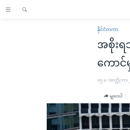
သုံး
ရ
ရှာဖွေ
လွယ်ကူ
မူလစာမျက်နှာ
နိုင်ငံတကာ
ရ
စေ
မြန်မာ
လာ
အစိုးရ
သည့်
ဒ်
ကမ္ဘာ့သတင်းများ
Link
ဗွီဒီယို
နိုင်ငံတကာ
ကောင်မှ
များ
သတင်းလွတ်လပ်ခွင့်
အမေရိကန်
ပင်မ
ရပ်ဝန်းတခု လမ်းတခု အလွန်
တရုတ်
၀၅ ေအာက္တိုဘာ၊
အကြောင်းအရာ
အင်္ဂလိပ်စာလေ့လာမယ်
အစ္စရေး-ပါလက်စတိုင်း
သို့
မျှဝေပါ
အပတ်စဉ်ကဏ္ဍများ
အမေရိကန်သုံးအီဒီယံ
ကျော်
ကြည့်
ရေဒီယိုနှင့်ရုပ်သံ အချက်အလက်များ
မကြေးမုံရဲ့ အင်္ဂလိပ်စာ
ရေဒီယို
ရန်
ရေဒီယို/တီဗွီအစီအစဉ်
ရုပ်ရှင်ထဲက အင်္ဂလိပ်စာ
တီဗွီ
ပင်မ