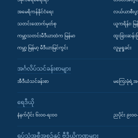
အမေရိကန်နိုင်ငံရေး
လယ်ယာစီးပွ
သတင်းထောက်မှတ်စု
ယူကရိန်း၊ မြန
ကမ္ဘာ့သတင်းမီဒီယာထဲက မြန်မာ
ထူးခြားဆန်း
ကမ္ဘာ့ မြန်မာ့ မီဒီယာမြင်ကွင်း
လူမှုရှုခင်း
အင်္ဂလိပ်သင်ခန်းစာများ
အီဒီယံသင်ခန်းစာ
မကြေးမုံရဲ့အင
ရေဒီယို
နံနက်ပိုင်း ၆း၀၀-ရး၀၀
ညပိုင်း ၉း၀
ရုပ်သံအစီအစဉ်နှင့် ဗွီဒီယိုကဏ္ဍများ