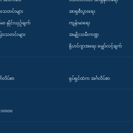
ားသတင်းများ
အာရှစီးပွားရေး
်မာ နှိုင်းယှဉ်ချက်
ကျန်းမာရေး
ပြားသတင်းများ
အမျိုးသမီးကဏ္ဍ
ရိုဟင်ဂျာအရေး မျှော်လင့်ချက်
်္ဂလိပ်စာ
ရုပ်ရှင်ထဲက အင်္ဂလိပ်စာ
၀-၁၀း၀၀