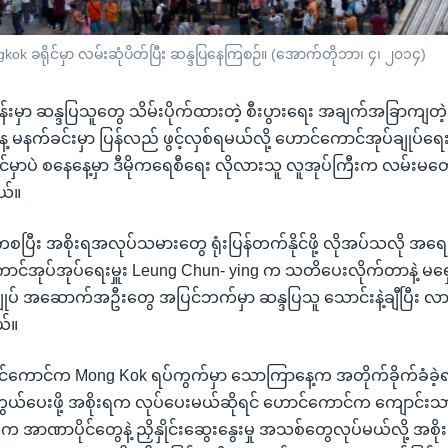
k ခရိုင်မှာ လမ်းဆုံပိတ်ပြီး ဆန္ဒပြနေကြစဉ်။ (အောက်တိုဘာ၊ ၄၊ ၂၀၁၄)
်းမှာ ဆန္ဒပြသူတွေ သိမ်းပိုက်ထားတဲ့ စီးပွားရေး အချက်အခြာကျတဲ
ေ့ မနက်ခင်းမှာ ပြန်လည် ဖွင့်လှစ်ရမယ်လို့ ဟောင်ကောင်အုပ်ချုပ်
င်မှာပဲ စနေနေ့မှာ ဒီမိုကရေစီရေး လိုလားသူ လူအုပ်ကြီးက လမ်းမတွေ
ယ်။
စပြီး အစိုးရအလုပ်သမားတွေ ရုံးပြန်တက်နိုင်ဖို့ လိုအပ်သလို အရ
ာင်အုပ်အုပ်ရေးမှူး Leung Chun- ying က သတိပေးလိုက်တာနဲ့ မရှေး
ချုပ် အဆောက်အဦးတွေ အပြင်ဘက်မှာ ဆန္ဒပြသူ သောင်းနဲ့ချီပြီး လာ
်။
ကောင်က Mong Kok ရပ်ကွက်မှာ သောကြာနေ့က အတိုက်ခိုက်ခံခဲ့ရတ
ွယ်ပေးဖို့ အစိုးရက လုပ်ပေးမယ်ဆိုရင် ဟောင်ကောင်က ကျောင်းသ
 အာဏာပိုင်တွေနဲ့ ညှိနှိုင်းဆွေးနွေးမှု အသစ်တွေလုပ်မယ်လို့ အစိ