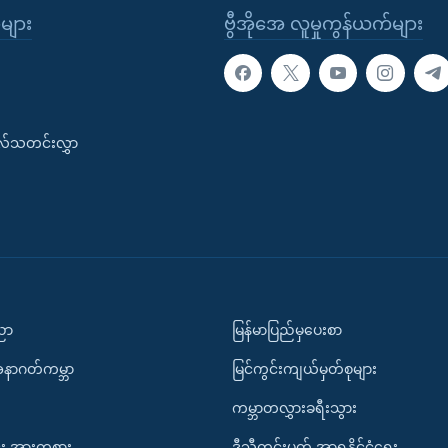
ုများ
ဗွီအိုအေ လူမှုကွန်ယက်များ
းလ်သတင်းလွှာ
ပညာ
မြန်မာပြည်မှပေးစာ
အနာဂတ်ကမ္ဘာ
မြင်ကွင်းကျယ်မှတ်စုများ
ကမ္ဘာတလွှားခရီးသွား
း အားကစား
ဒီသီတင်းပတ် အာရှနိုင်ငံရေး