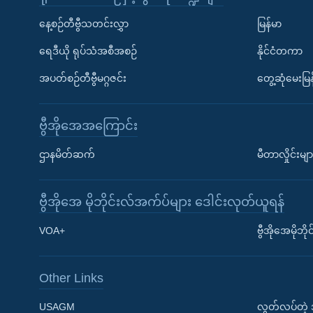
နေ့စဉ်တီဗွီသတင်းလွှာ
မြန်မာ
ရေဒီယို ရုပ်သံအစီအစဉ်
နိုင်ငံတကာ
အပတ်စဉ်တီဗွီမဂ္ဂဇင်း
တွေ့ဆုံမေးမြန
ဗွီအိုအေအကြောင်း
ဌာနမိတ်ဆက်
မီတာလှိုင်းမျာ
ဗွီအိုအေ မိုဘိုင်းလ်အက်ပ်များ ဒေါင်းလုတ်ယူရန်
Learning English
VOA+
ဗွီအိုအေမိုဘ
ဗွီအိုအေ လူမှုကွန်ယက်များ
Other Links
USAGM
လွတ်လပ်တဲ့