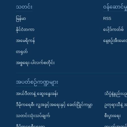
သတင်း
၀န်ဆောင်မှ
မြန်မာ
RSS
နိုင်ငံတကာ
ပေါ့ဒ်ကတ်စ်
အမေရိကန်
နေ့စဉ်အီးမေ
တရုတ်
အစ္စရေး-ပါလက်စတိုင်း
အပတ်စဉ်ကဏ္ဍများ
အယ်ဒီတာနဲ့ ဆွေးနွေးခန်း
သိပ္ပံနဲ့နည်း
ဒီမိုကရေစီ၊ လူ့အခွင့်အရေးနှင့် ခေတ်ပြိုင်ကမ္ဘာ
ဥတုရာသီနဲ့ 
သတင်းသုံးသပ်ချက်
စီးပွားရေး
ဒီမိုကရေစီရေးရာ
တပတ်အတွင်