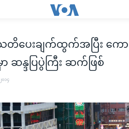
သတိပေးချက်ထွက်အပြီး ကော
ာ ဆန္ဒပြပွဲကြီး ဆက်ဖြစ်
 ၂၀၁၄