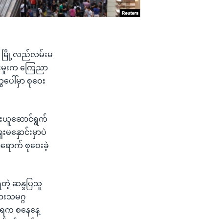
့ မြို့လည်လမ်းမ
ရေးမှုးက ကြေညာ
ပေါ်မှာ စုဝေး
ေးယူဆောင်ရွက်
မနှောင်းမှာပဲ
ရောက် စုဝေးခဲ့
ဲ့ ဆန္ဒပြသူ
ားသမဂ္ဂ
ုးရက စနေနေ့