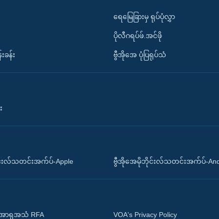
ရေမြေခြားမှ ရုပ်ပုံလွှာ
ပိုလီဂရပ်ဖ်.အင်ဖို
်းခန်း
ဗွီအိုအေ ပုံပြရုပ်သံ
း
ိုင်းလ်သတင်းအက်ပ်-Apple
ဗွီအိုအေမိုဘိုင်းလ်သတင်းအက်ပ်-An
 အာရှအသံ RFA
VOA's Privacy Policy