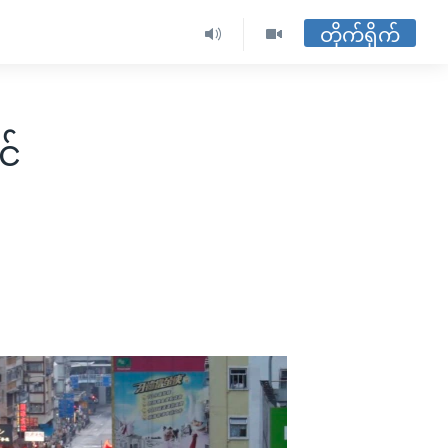
တိုက်ရိုက်
င်