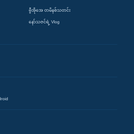
ဗွီအိုအေ တမိနစ်သတင်း
နော်သဇင်ရဲ့ Vlog
droid