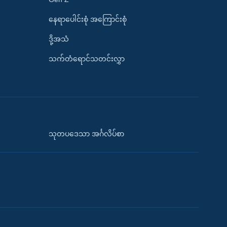
နေရာပေါင်းစုံ အကြောင်းစုံ
ဒို့အသံ
သက်တံရောင်သတင်းလွှာ
သုတပဒေသာ အင်္ဂလိပ်စာ