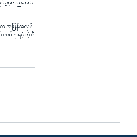
်ခွင့်လည်း ပေး
်က အပြန်အလှန်
ဒဏ်ရာရခဲ့တဲ့ ဒီ