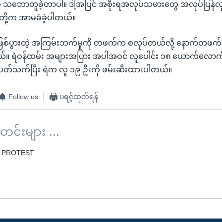
က သဘောတူခဲ့တာပါ။ ဒါ့အပြင် အစိုးရအလုပ်သမားတွေ အလုပ်ပြန်လုပ
တို့က အာမခံခဲ့ပါတယ်။
စ်ပွားတဲ့ အကြမ်းဘက်မှုကို တဖက်က စလုပ်တယ်လို့ နောက်တဖက
ယ်။ ရဲဝန်ထမ်း အများအပြား အပါအဝင် လူပေါင်း ၁၈ ယောက်လောက် 
့ ပတ်သက်ပြီး ရဲက လူ ၁၉ ဦးကို ဖမ်းဆီးထားပါတယ်။
Follow us
ပရင့်ထုတ်ရန်
်းများ ...
 PROTEST