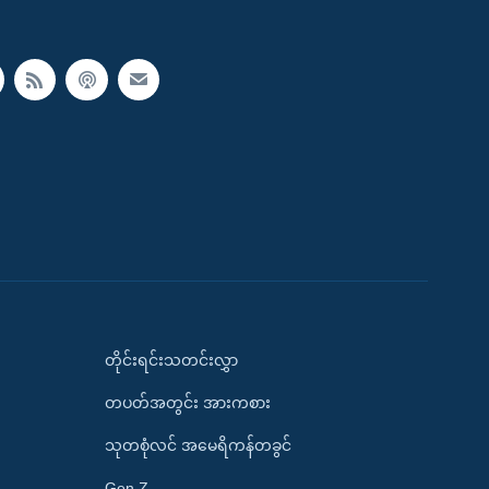
တိုင်းရင်းသတင်းလွှာ
တပတ်အတွင်း အားကစား
သုတစုံလင် အမေရိကန်တခွင်
Gen Z