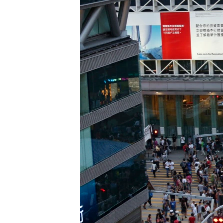
သုတပဒေသာ အင်္ဂလိပ်စာ
အ
ညွန်း
စာမျက်နှာ
သို့
ကျော်
ကြည့်
ရန်
ရှာဖွေ
ရန်
နေရာ
သို့
ကျော်
ရန်