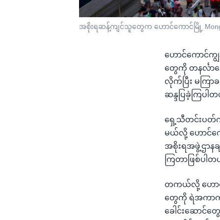
အစိုးရဆန့်ကျင်သူတွေက ဟောင်ကောင်မြို့ Mongko
ဟောင်ကောင်ကျွန
တွေကို တနင်္လာန
လိုက်ပြီး မကြာခ
ဆန္ဒပြခဲ့ကြပါတ
ရှေ့သီတင်းပတ်က
မယ်လို့ ဟောင်ကေ
အစိုးရအဖွဲ့ဌာန
ကြတာဖြစ်ပါတယ
တကယ်လို့ ဟောင်
တွေကို ရဲအကာက
ခေါင်းဆောင်တွေက