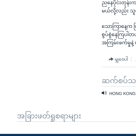
ညနေပိုင်းတုန်း
မယ်လို့လည်း သူ
သောကြာနေ့က ဖြ
စွပ်စွဲနေကြပါတ
အကြမ်းဖက်မှုနဲ
မျှဝေပါ
ဆက်စပ်သတင
HONG KONG
အခြားဖတ်ရှုစရာများ