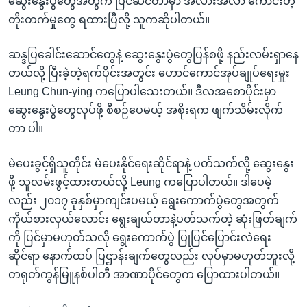
ဆွေးနွေးပွဲတွေအတွက် ပြင်ဆင်တာမှာ အလားအလာ ကောင်းတဲ့
တိုးတက်မှုတွေ ရထားပြီလို့ သူကဆိုပါတယ်။
ဆန္ဒပြခေါင်းဆောင်တွေနဲ့ ဆွေးနွေးပွဲတွေပြန်စဖို့ နည်းလမ်းရှာနေ
တယ်လို့ ပြီးခဲ့တဲ့ရက်ပိုင်းအတွင်း ဟောင်ကောင်အုပ်ချုပ်ရေးမှူး
Leung Chun-ying ကပြောပါသေးတယ်။ ဒီလအစောပိုင်းမှာ
ဆွေးနွေးပွဲတွေလုပ်ဖို့ စီစဉ်ပေမယ့် အစိုးရက ဖျက်သိမ်းလိုက်
တာ ပါ။
မဲပေးခွင့်ရှိသူတိုင်း မဲပေးနိုင်ရေးဆိုင်ရာနဲ့ ပတ်သက်လို့ ဆွေးနွေး
ဖို့ သူလမ်းဖွင့်ထားတယ်လို့ Leung ကပြောပါတယ်။ ဒါပေမဲ့
လည်း ၂၀၁၇ ခုနှစ်မှာကျင်းပမယ့် ရွေးကောက်ပွဲတွေအတွက်
ကိုယ်စားလှယ်လောင်း ရွေးချယ်တာနဲ့ပတ်သက်တဲ့ ဆုံးဖြတ်ချက်
ကို ပြင်မှာမဟုတ်သလို ရွေးကောက်ပွဲ ပြုပြင်ပြောင်းလဲရေး
ဆိုင်ရာ နောက်ထပ် ပြဌာန်းချက်တွေလည်း လုပ်မှာမဟုတ်ဘူးလို့
တရုတ်ကွန်မြူနစ်ပါတီ အာဏာပိုင်တွေက ပြောထားပါတယ်။