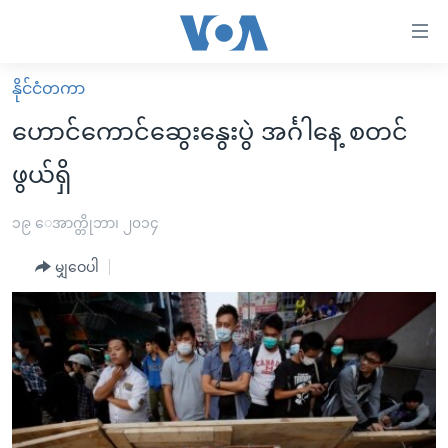
သုံး
ရ
လွယ်ကူ
နိုင်ငံတကာ
မူလစာမျက်နှာ
စေ
ဟောင်ကောင်ဆွေးနွေးပွဲ အင်္ဂါနေ့ စတင်
မြန်မာ
သည့်
ဖွယ်ရှိ
ကမ္ဘာ့သတင်းများ
Link
ဗွီဒီယို
နိုင်ငံတကာ
၁၉ ေအာက္တိုဘာ၊ ၂၀၁၄
များ
သတင်းလွတ်လပ်ခွင့်
အမေရိကန်
ပင်မ
မျှဝေပါ
ရပ်ဝန်းတခု လမ်းတခု အလွန်
တရုတ်
အကြောင်းအရာ
သို့
အင်္ဂလိပ်စာလေ့လာမယ်
အစ္စရေး-ပါလက်စတိုင်း
ကျော်
အပတ်စဉ်ကဏ္ဍများ
အမေရိကန်သုံးအီဒီယံ
ကြည့်
ရေဒီယိုနှင့်ရုပ်သံ အချက်အလက်များ
မကြေးမုံရဲ့ အင်္ဂလိပ်စာ
ရေဒီယို
ရန်
ပင်မ
ရေဒီယို/တီဗွီအစီအစဉ်
ရုပ်ရှင်ထဲက အင်္ဂလိပ်စာ
တီဗွီ