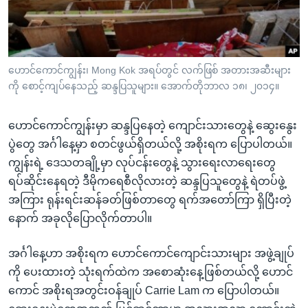
အ
သုတပဒေသာ အင်္ဂလိပ်စာ
ညွန်း
Learning English
စာမျက်နှာ
သို့
ဗွီအိုအေ လူမှုကွန်ယက်များ
ဟောင်ကောင်ကျွန်း၊ Mong Kok အရပ်တွင် လက်ဖြစ် အတားအဆီးများ
ကျော်
ကို စောင့်ကျပ်နေသည့် ဆန္ဒပြသူများ။ အောက်တိုဘာလ ၁၈၊ ၂၀၁၄။
ကြည့်
ရန်
ဟောင်ကောင်ကျွန်းမှာ ဆန္ဒပြနေတဲ့ ကျောင်းသားတွေနဲ့ ဆွေးနွေး
ဘာသာစကားများ
ရှာဖွေ
ပွဲတွေ အင်္ဂါနေ့မှာ စတင်ဖွယ်ရှိတယ်လို့ အစိုးရက ပြောပါတယ်။
ရန်
ကျွန်းရဲ့ ဒေသတချို့မှာ လုပ်ငန်းတွေနဲ့ သွားရေးလာရေးတွေ
နေရာ
ရပ်ဆိုင်းနေရတဲ့ ဒီမိုကရေစီလိုလားတဲ့ ဆန္ဒပြသူတွေနဲ့ ရဲတပ်ဖွဲ့
သို့
အကြား ရုန်းရင်းဆန်ခတ်ဖြစ်တာတွေ ရက်အတော်ကြာ ရှိပြီးတဲ့
ကျော်
နောက် အခုလိုပြောလိုက်တာပါ။
ရန်
အင်္ဂါနေ့ဟာ အစိုးရက ဟောင်ကောင်ကျောင်းသားများ အဖွဲ့ချုပ်
ကို ပေးထားတဲ့ သုံးရက်ထဲက အစောဆုံးနေ့ဖြစ်တယ်လို့ ဟောင်
ကောင် အစိုးရအတွင်းဝန်ချုပ် Carrie Lam က ပြောပါတယ်။