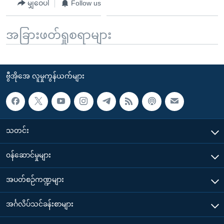
မျှဝေပါ
Follow us
အခြားဖတ်ရှုစရာများ
ဗွီအိုအေ လူမှုကွန်ယက်များ
သတင်း
၀န်ဆောင်မှုများ
အပတ်စဉ်ကဏ္ဍများ
အင်္ဂလိပ်သင်ခန်းစာများ