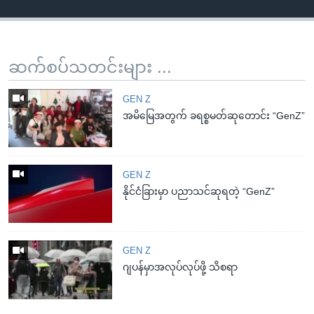
ဆက်စပ်သတင်းများ ...
GEN Z
အမိမြေအတွက် ခရစ္စမတ်ဆုတောင်း “GenZ”
GEN Z
နိုင်ငံခြားမှာ ပညာသင်ဆုရတဲ့ “GenZ”
GEN Z
ဂျပန်မှာအလုပ်လုပ်ဖို့ သိစရာ