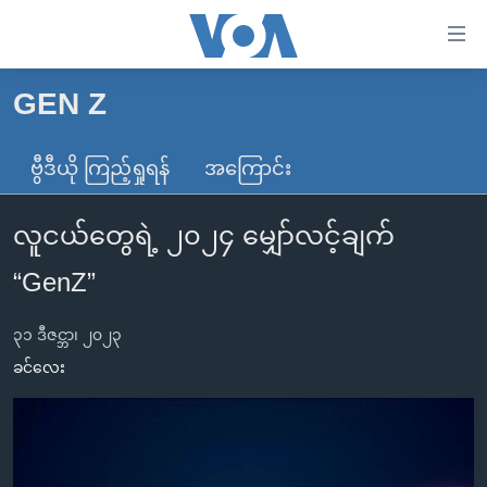
သုံး
ရ
လွယ်ကူ
GEN Z
မူလစာမျက်နှာ
စေ
မြန်မာ
ဗွီဒီယို ကြည့်ရှုရန်
အကြောင်း
သည့်
ကမ္ဘာ့သတင်းများ
Link
လူငယ်တွေရဲ့ ၂၀၂၄ မျှော်လင့်ချက်
ဗွီဒီယို
နိုင်ငံတကာ
များ
သတင်းလွတ်လပ်ခွင့်
အမေရိကန်
“GenZ”
ပင်မ
ရပ်ဝန်းတခု လမ်းတခု အလွန်
တရုတ်
အကြောင်းအရာ
၃၁ ဒီဇင္ဘာ၊ ၂၀၂၃
သို့
အင်္ဂလိပ်စာလေ့လာမယ်
အစ္စရေး-ပါလက်စတိုင်း
ခင်လေး
ကျော်
အပတ်စဉ်ကဏ္ဍများ
အမေရိကန်သုံးအီဒီယံ
ကြည့်
ရေဒီယိုနှင့်ရုပ်သံ အချက်အလက်များ
မကြေးမုံရဲ့ အင်္ဂလိပ်စာ
ရေဒီယို
ရန်
ပင်မ
ရေဒီယို/တီဗွီအစီအစဉ်
ရုပ်ရှင်ထဲက အင်္ဂလိပ်စာ
တီဗွီ