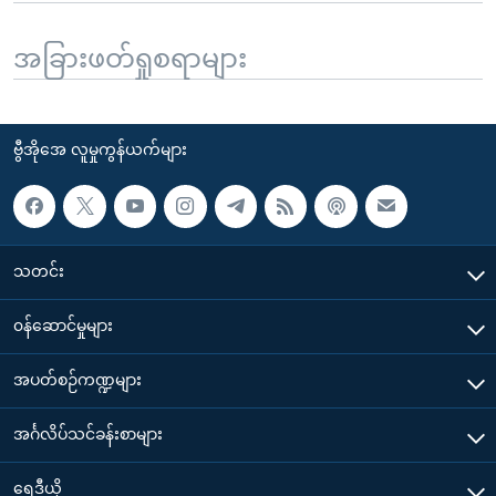
အခြားဖတ်ရှုစရာများ
ဗွီအိုအေ လူမှုကွန်ယက်များ
သတင်း
၀န်ဆောင်မှုများ
အပတ်စဉ်ကဏ္ဍများ
အင်္ဂလိပ်သင်ခန်းစာများ
ရေဒီယို