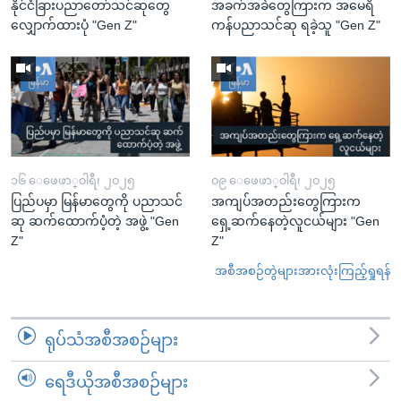
နိုင်ငံခြားပညာတော်သင်ဆုတွေ
အခက်အခဲတွေကြားက အမေရိ
လျှောက်ထားပုံ "Gen Z"
ကန်ပညာသင်ဆု ရခဲ့သူ "Gen Z"
၁၆ ေဖေဖာ္၀ါရီ၊ ၂၀၂၅
၀၉ ေဖေဖာ္၀ါရီ၊ ၂၀၂၅
ပြည်ပမှာ မြန်မာတွေကို ပညာသင်
အကျပ်အတည်းတွေကြားက
ဆု ဆက်ထောက်ပံ့တဲ့ အဖွဲ့ "Gen
ရှေ့ဆက်နေတဲ့လူငယ်များ "Gen
Z"
Z"
အစီအစဉ်တွဲများအားလုံးကြည့်ရှုရန်
ရုပ်သံအစီအစဉ်များ
ရေဒီယိုအစီအစဉ်များ