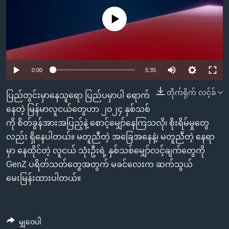
အ
သုတပဒေသာ အင်္ဂလိပ်စာ
ညွန်း
Learning English
No media source currently available
စာမျက်နှာ
သို့
ဗွီအိုအေ လူမှုကွန်ယက်များ
ကျော်
0:00
5:35
ကြည့်
ရန်
တိုက်ရိုက် လင့်ခ်
ဘာသာစကားများ
ပြည်တွင်းမှာနေသူရော ပြည်ပမှာပါ ရောက်
ရှာဖွေ
နေတဲ့ မြန်မာလူငယ်တွေဟာ ၂၀၂၄ နှစ်သစ်
ရန်
ကို စိတ်ခွန်အားအပြည့်နဲ့ စောင့်မျှော်နေကြသလို၊ စိုးရိမ်မှုတွေ
နေရာ
လည်း ရှိနေပါတယ်။ မတူညီတဲ့ အခြေအနေနဲ့၊ မတူညီတဲ့ နေရာ
သို့
မှာ နေထိုင်တဲ့ လူငယ် သုံးဦးရဲ့ နှစ်သစ်မျှော်လင့်ချက်တွေကို
ကျော်
GenZ ပရိတ်သတ်တွေအတွက် မခင်လေးက ဆက်သွယ်
ရန်
မေးမြန်းထားပါတယ်။
မျှဝေပါ