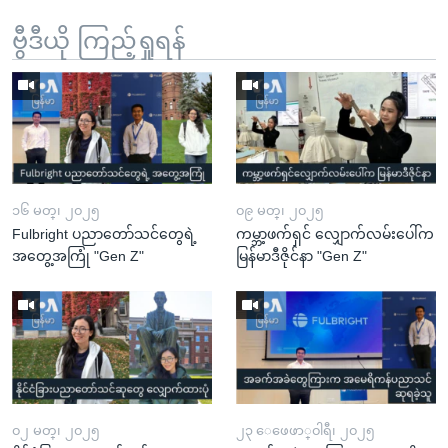
ဗွီဒီယို ကြည့်ရှုရန်
၁၆ မတ္၊ ၂၀၂၅
၀၉ မတ္၊ ၂၀၂၅
Fulbright ပညာတော်သင်တွေရဲ့
ကမ္ဘာ့ဖက်ရှင် လျှောက်လမ်းပေါ်က
အတွေ့အကြုံ "Gen Z"
မြန်မာဒီဇိုင်နာ "Gen Z"
၀၂ မတ္၊ ၂၀၂၅
၂၃ ေဖေဖာ္၀ါရီ၊ ၂၀၂၅