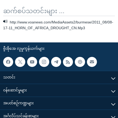
ဆက်စပ်သတင်းများ ...
http://www.voanews.com/MediaAssets2/burmese/2011_08/08-
17-11_HORN_OF_AFRICA_DROUGHT_CN.Mp3
ဗွီအိုအေ လူမှုကွန်ယက်များ
သတင်း
၀န်ဆောင်မှုများ
အပတ်စဉ်ကဏ္ဍများ
အင်္ဂလိပ်သင်ခန်းစာများ