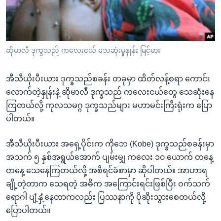
အ
သုတပဒေသာ အင်္ဂလိပ်စာ
ညွန်း
Learning English
စာမျက်နှာ
သို့
ဗွီအိုအေ လူမှုကွန်ယက်များ
ဆိုမာလီ ဒုက္ခသည် ကလေးငယ် သေဆုံးမှုနှုန်း မြင့်မား
ကျော်
ကြည့်
အီသီယိုးပီးယား ဒုက္ခသည်စခန်း တခုမှာ ထိတ်လန့်စရာ ကောင်း
ရန်
ဘာသာစကားများ
လောက်တဲ့နှုန်းနဲ့ ဆိုမာလီ ဒုက္ခသည် ကလေးငယ်တွေ သေဆုံးနေ
ရှာဖွေ
ကြတယ်လို့ ကုလသမဂ္ဂ ဒုက္ခသည်များ မဟာမင်းကြီးရုံးက ပြော
ရန်
ပါတယ်။
နေရာ
သို့
အီသီယိုးပီးယား အရှေ့ပိုင်းက ကိုဘေ (Kobe) ဒုက္ခသည်စခန်းမှာ
ကျော်
အသက် ၅ နှစ်အရွယ်အောက် ပျမ်းမျှ ကလေး ၁၀ ယောက် တနေ့
ရန်
တနေ့ သေနေကြတယ်လို့ အစီရင်ခံစာမှာ ဆိုပါတယ်။ အာဟာရ
ချို့တဲ့တာက သေရတဲ့ အဓိက အကြောင်းရင်းဖြစ်ပြီး ဝက်သက်
ရောဂါ ပျံ့နှံ့နေတာကလည်း ပြဿနာကို ပိုဆိုးသွားစေတယ်လို့
ပြောပါတယ်။