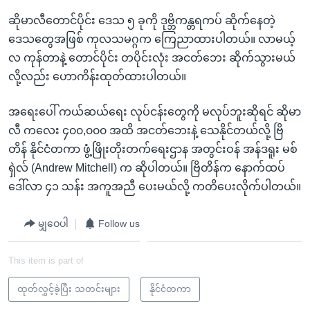
ဆိုမာလီတောင်ပိုင်း ဒေသ ၅ ခုကို ဒုဗ္ဘိကန္တရကပ် ဆိုက်နေတဲ့
ဒေသတွေအဖြစ် ကုလသမဂ္ဂက ကြေညာထားပါတယ်။ လာမယ့်
လ ကုန်တာနဲ့ တောင်ပိုင်း တပိုင်းလုံး အငတ်ဘေး ဆိုက်သွားမယ်
လို့လည်း ဟောကိန်းထုတ်ထားပါတယ်။
အရေးပေါ် ကယ်ဆယ်ရေး လုပ်ငန်းတွေကို မလုပ်ဘူးဆိုရင် ဆိုမာ
လီ ကလေး ၄၀၀,၀၀၀ အထိ အငတ်ဘေးနဲ့ သေနိုင်တယ်လို့ ဗြိ
တိန် နိုင်ငံတကာ ဖွံ့ဖြိုးတိုးတက်ရေးဌာန အတွင်းဝန် အန်ဒရူး မစ်
ရှဲလ် (Andrew Mitchell) က ဆိုပါတယ်။ ဗြိတိန်က နောက်ထပ်
ဒေါ်လာ ၄၁ သန်း အကူအညီ ပေးမယ်လို့ ကတိပေးလိုက်ပါတယ်။
မျှဝေပါ
Follow us
This item is part of
ထုတ်လွှင့်ခဲ့ပြီး သတင်းများ
နိုင်ငံတကာ