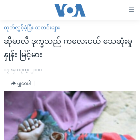
သုံး
ရ
လွယ်ကူ
ထုတ်လွှင့်ခဲ့ပြီး သတင်းများ
မူလစာမျက်နှာ
စေ
ဆိုမာလီ ဒုက္ခသည် ကလေးငယ် သေဆုံးမှု
မြန်မာ
သည့်
နှုန်း မြင့်မား
ကမ္ဘာ့သတင်းများ
Link
ဗွီဒီယို
နိုင်ငံတကာ
၁၇ ၾသဂုတ္၊ ၂၀၁၁
များ
သတင်းလွတ်လပ်ခွင့်
အမေရိကန်
ပင်မ
မျှဝေပါ
ရပ်ဝန်းတခု လမ်းတခု အလွန်
တရုတ်
အကြောင်းအရာ
သို့
အင်္ဂလိပ်စာလေ့လာမယ်
အစ္စရေး-ပါလက်စတိုင်း
ကျော်
အပတ်စဉ်ကဏ္ဍများ
အမေရိကန်သုံးအီဒီယံ
ကြည့်
ရေဒီယိုနှင့်ရုပ်သံ အချက်အလက်များ
မကြေးမုံရဲ့ အင်္ဂလိပ်စာ
ရေဒီယို
ရန်
ပင်မ
ရေဒီယို/တီဗွီအစီအစဉ်
ရုပ်ရှင်ထဲက အင်္ဂလိပ်စာ
တီဗွီ