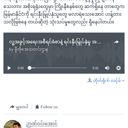
သေးတာ၊ အစိုးရရုံးတွေမှာ ကြိုးနီစနစ်တွေ ဆက်ရှိနေ တာတွေက
မြန်မာနိုင်ငံကို ရင်းနှီးမြှုပ်နှံသူတွေ မလာရဲသေးအောင် ဟန့်တား
သလိုဖြစ်နေ တယ်ဆိုတဲ့ သုံးသပ်မှုတွေလည်း ရှိနေပါတယ်။
လူ့အခွင့်အရေးအစီရင်ခံစာနဲ့ ရင်းနှီးမြှုပ်နှံမှု အလားအလာ
by
ဗွီအိုအေသတင်းဌာန
No media source currently available
0:00
5:41
တိုက်ရိုက် လင့်ခ်
မျှဝေပါ
Follow us
ဉာဏ်ဝင်းအောင်