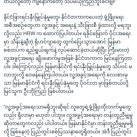
တယ်လို့တော့ ကျနော်ကတော့ သိပ်မယုံကြည်ဘူးခင်ဗျ။”
နိုင်ငံခြားရင်းနှီးမြှုပ်နှံမှုတွေ၊ နိုင်ငံတကာကပေးတဲ့ ဖွံ့ဖြိုးရေး
အစီအစဉ်တွေဟာ လူ့အခွင့် အရေးနဲ့ သီးခြားစီ ခွဲထားလို့ မရဘူး
လို့လည်း HRW က ထောက်ပြပါတယ်။ ရခိုင်မြောက် ပိုင်းအရေး
မှာ သိန်းနဲ့ချီတဲ့ ရိုဟင်ဂျာတွေ ထွက်ပြေးသွားအောင် မြန်မာ
စစ်တပ်က ရည်ရွယ်ချက်နဲ့ လုပ်ဆောင်ခဲ့တယ်ဆိုပြီး ကြီးမားတဲ့
လူ့အခွင့်အရေး ချိုးဖောက်မှုအဖြစ် နိုင်ငံတကာက မြင်နေကြတာ
ပါ။ ဒါကြောင့်လည်း မြန်မာနိုင်ငံကို ရင်းနှီးမြှုပ်နှံမှုတွေ သိပ်ဝင် မ
လာဘူးလို့ ဝေဖန်နေကြပါတယ်။ လူ့အခွင့်အရေးကို လေးစားမှ
သာ မြန်မာနိုင်ငံကို ရင်းနှီးမြှုပ်နှံမှုတွေ ပိုဝင်လာ မှာဖြစ်တယ်လို့
မြင်သူက ဦးဘိုကြည် ဖြစ်ပါတယ်။
“လူ့အခွင့်အရေးသာမရှိဘူးဆိုရင် လူတွေရဲ့ဖွံ့ဖြိုးတိုးတက်မှုတွေ
လည်း ရှိလာမှာ မဟုတ် ပါဘူး။ လူ့အခွင့်အရေးမှာ တန်းတူညီမျှမှု
ဆိုတာတွေကလည်း ပါပါတယ်။ မြန်မာနိုင်ငံမှာ တန်းတူညီမျှမှုမရှိ
လို့ ဖြစ်နေတဲ့ ပြည်တွင်းစစ်ပြဿနာတွေရှိတယ်။ အဲဒီ ပြည်တွင်း