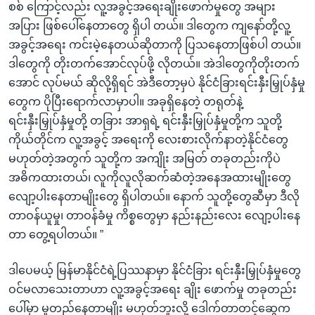
စစ် ကြောင့်လည်း လူ့အခွင့်အရေးချိုးဖောက်မှုတွေ အများ
အပြား ဖြစ်ပေါ်နေတာတွေ ရှိပါ တယ်။ ဒါတွေက ကျနော်တို့လူ့
အခွင့်အရေး ကင်းမဲ့နေတယ်ဆိုတာကို ပြသနေတာဖြစ်ပါ တယ်။
ဒါတွေကို တိုးတက်အောင်လုပ်ဖို့ လိုတယ်။ အဲဒါတွေကိုတိုးတက်
အောင် လုပ်မယ် ဆိုလို့ရှိရင် အဲဒီတော့မှပဲ နိုင်ငံခြားရင်းနှီးမြှုပ်နှံမှု
တွေက ပိုပြီးရောက်လာမှာပါ။ အခုရှိနေတဲ့ တရုတ်နဲ့
ရင်းနှီးမြှုပ်နှံမှုတို့ တခြား အာရှရဲ့ ရင်းနှီးမြှုပ်နှံမှုတို့က သူတို့
ကိုယ်တိုင်က လူ့အခွင့် အရေးကို လေးစားလိုက်နာတဲ့နိုင်ငံတွေ
မဟုတ်တဲ့အတွက် သူတို့က အကျိုး အမြတ် တခုတည်းကိုပဲ
အဓိကထားတယ်၊ လူကိုလူလိုဆက်ဆံတဲ့အနေအထားမျိုးတွေ
လျော့ပါးနေတာမျိုးတွေ ရှိပါတယ်။ နောက် သူတို့တွေဆီမှာ ဒီလို
တာဝန်ယူမှု၊ တာဝန်ခံမှု ကိစ္စတွေမှာ နည်းနည်းလေး လျော့ပါးနေ
တာ တွေ့ရပါတယ်။ ”
ဒါပေမယ့် မြန်မာနိုင်ငံရဲ့ပြဿနာမှာ နိုင်ငံခြား ရင်းနှီးမြှုပ်နှံမှုတွေ
ဝင်မလာသေးတာဟာ လူ့အခွင့်အရေး ချိုး ဖောက်မှု တခုတည်း
ပေါ်မှာ မူတည်နေတာမျိုး မဟုတ်ဘူးလို့ ဒေါက်တာတင့်ဆွေက