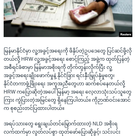
အ
သုတပဒေသာ အင်္ဂလိပ်စာ
ညွန်း
Learning English
စာမျက်နှာ
သို့
ဗွီအိုအေ လူမှုကွန်ယက်များ
ကျော်
ကြည့်
မြန်မာနိုင်ငံမှာ လူ့အခွင့်အရေးကို ဖိနှိပ်တဲ့ဥပဒေတွေ ပြင်ဆင်ဖို့လို
ရန်
ဘာသာစကားများ
တယ်လို့ HRW လူ့အခွင့်အရေး စောင့်ကြည့် အဖွဲ့က ထုတ်ပြန်တဲ့
ရှာဖွေ
အစီရင်ခံစာမှာ မြန်မာအစိုးရကို တိုက်တွန်းလိုက်ပြီး လူ့
ရန်
အခွင့်အရေးချိုးဖောက်မှုနဲ့ နိုင်ငံခြား ရင်းနှီးမြှုပ်နှံမှုတွေ၊
နေရာ
နိုင်ငံတကာဖွံ့ဖြိုးရေး အကူအညီတွေဟာ ဆက်စပ်နေတယ်လို့
သို့
HRW ကပြောဆိုတဲ့အပေါ် မြန်မာ့ အရေး လေ့လာသုံးသပ်သူတွေ
ကျော်
ကြား ကွဲပြားတဲ့အမြင်တွေ ရှိနေကြပါတယ်။ ကိုဉာဏ်ဝင်းအောင်
ရန်
က စုစည်းတင်ပြထားပါတယ်။
အရပ်သားတွေ ရွေးချယ်တင်မြှောက်ထားတဲ့ NLD အစိုးရ
လက်ထက်မှာ လွတ်လပ်စွာ ထုတ်ဖော်ပြောဆိုခွင့်၊ သင်းပင်း