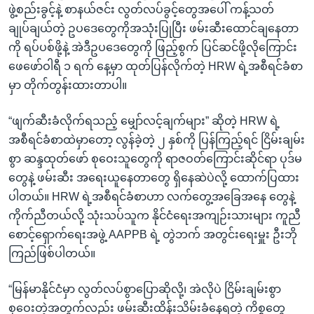
ဖွဲ့စည်းခွင့်နဲ့ စာနယ်ဇင်း လွတ်လပ်ခွင့်တွေအပေါ် ကန့်သတ်
ချုပ်ချယ်တဲ့ ဥပဒေတွေကိုအသုံးပြုပြီး ဖမ်းဆီးထောင်ချနေတာ
ကို ရပ်ပစ်ဖို့နဲ့ အဲဒီဥပဒေတွေကို ဖြည့်စွက် ပြင်ဆင်ဖို့လိုကြောင်း
ဖေဖော်ဝါရီ ၁ ရက် နေ့မှာ ထုတ်ပြန်လိုက်တဲ့ HRW ရဲ့အစီရင်ခံစာ
မှာ တိုက်တွန်းထားတာပါ။
“ဖျက်ဆီးခံလိုက်ရသည့် မျှော်လင့်ချက်များ” ဆိုတဲ့ HRW ရဲ့
အစီရင်ခံစာထဲမှာတော့ လွန်ခဲ့တဲ့ ၂ နှစ်ကို ပြန်ကြည့်ရင် ငြိမ်းချမ်း
စွာ ဆန္ဒထုတ်ဖော် စုဝေးသူတွေကို ရာဇဝတ်ကြောင်းဆိုင်ရာ ပုဒ်မ
တွေနဲ့ ဖမ်းဆီး အရေးယူနေတာတွေ ရှိနေဆဲပဲလို့ ထောက်ပြထား
ပါတယ်။ HRW ရဲ့အစီရင်ခံစာဟာ လက်တွေ့အခြေအနေ တွေနဲ့
ကိုက်ညီတယ်လို့ သုံးသပ်သူက နိုင်ငံရေးအကျဉ်းသားများ ကူညီ
စောင့်ရှောက်ရေးအဖွဲ့ AAPPB ရဲ့ တွဲဘက် အတွင်းရေးမှူး ဦးဘို
ကြည်ဖြစ်ပါတယ်။
“မြန်မာနိုင်ငံမှာ လွတ်လပ်စွာပြောဆိုလို့၊ အဲလိုပဲ ငြိမ်းချမ်းစွာ
စုဝေးတဲ့အတွက်လည်း ဖမ်းဆီးထိန်းသိမ်းခံနေရတဲ့ ကိစ္စတွေ