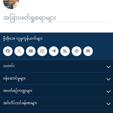
အခြားဖတ်ရှုစရာများ
ဗွီအိုအေ လူမှုကွန်ယက်များ
သတင်း
၀န်ဆောင်မှုများ
အပတ်စဉ်ကဏ္ဍများ
အင်္ဂလိပ်သင်ခန်းစာများ