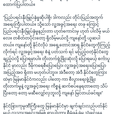
ထောက်ပြပါတယ်။
“ပြည်ပရင်းနှီးမြှုပ်နှံမှုဆိုပါစို့၊ ဒါကလည်း တိုင်းပြည်အတွက်
အရေးကြီးပါတယ်။ သို့သော် လူ့အခွင့်အရေး တခု ကြောင့်
ပြည်ပရင်းနှီးမြှုပ်နှံမှုနည်းတာ ဟုတ်ကောင်းမှ ဟုတ် ပါလိမ့် မယ်
လေ။ တစိတ်တပိုင်းတော့ ရှိလိမ့်မယ်လို့ ကျနော်တို့ ယူဆပါ
တယ်။ ကျနော်တို့ နိုင်ငံလိုပဲ အရှေ့တောင်အာရှ နိုင်ငံတွေကိုကြည့်
လိုက်ရင် လူ့အခွင့်အရေး စံနဲ့ ပတ်သက် ရင် မပြည့်ဝတဲ့နိုင်ငံတွေ
ချည့်ပဲလို့ ပြောရမှာပါ။ တိုးတက်ဖွံ့ဖြိုးဆုံးလို့ ပြောရမယ့် စင်္ကာပူ
နိုင်ငံ မှာလည်း ဒီမိုကရေစီပြောပြော၊ လူ့အခွင့်အရေးပြောပြော
အပြည့်အဝ ရှိတာ မဟုတ်ပါဘူး။ အဲဒီတော့ အဲဒီ နိုင်ငံတွေကြား
ထဲမှာ မြန်မာနိုင်ငံကလည်း ပါတော့ ကာ စီးပွားရေးဖွံ့ဖြိုး
တိုးတက်မှုနဲ့ လူ့အခွင့်အရေး ကိစ္စနဲ့ ဆက်စပ်နေရတာတော့ သိပ်
ပြီးတော့ တော့ မဆီလျှော်လှဘူးလို့ ကျနော် မြင်တယ်ခင်ဗျ။”
နိုင်ငံခြားကုမ္ပဏီကြီးတွေ မြန်မာနိုင်ငံမှာ ချက်ချင်းလည်ပတ်နိုင်
မယ့် လူသားအရင်းအမြစ် ရှားပါးတာ၊ စီမံခန့်ခွဲမှု ညံ့ဖျင်းနေ