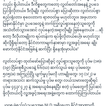
လည်း ရှိပါတယ်။ ဒီကိစ္စတွေကတော့ လွှတ်တော်အနေနဲ့ ဥပဒေ
ပြင်ဖို့လိုတယ်။ ဒီလိုမျိုး လွတ်လပ်စွာ ပြောဆိုတာ၊ လွတ်လပ်စွာ
စည်းရုံးတာ၊ စုဝေးတာက ရာဇဝတ်မှု မဟုတ်ဘူး။ အခုဟာက
မြန်မာနိုင်ငံမှာ ဥပဒေတွေနဲ့ တက်ကြွလှုပ်ရှားနေတဲ့သူတွေကို
အသံတိတ်သွားအောင် လုပ်နေတဲ့အရာလိုမျိုး ဖြစ်နေတယ်။ …ဆို
တော့ ဒီလိုဟာမျိုးက ရပ်တန်းက ရပ်ဖို့လိုတယ်ပေါ့။ မဟုတ်ဘူး
ဆိုလို့ရှိရင်တော့ နိုင်ငံတကာမျက်နှာစာမှာ လူ့အခွင့်အရေး ချိုး
ဖောက်တဲ့နိုင်ငံအဖြစ်နဲ့ ဆက်ပြီး ရှိနေအုံးမှာပါပဲ။”
လွတ်လပ်စွာ ထုတ်ဖော်ပြောဆိုခွင့် လှုပ်ရှားသူတွေကို ပုဒ်မ (၁၈)၊
(၁၉) ငြိမ်းစုစီဥပဒေနဲ့ ၆၆(ဃ) ဆက်သွယ် ရေး ပုဒ်မတွေ၊
၅၀၅(ခ) အကြည်ငြို ပျက်မှုပုဒ်မလို ဟာမျိုးတွေ၊ ၁၇ (၁/၂) မ
တရားအသင်း ဆက်သွယ်မှု ပုဒ်မ တွေ၊ လယ်သမားတွေဆိုရင်
ပုဒ်မ ၄၄၃/ ၄၂၇ နဲ့ အရေးယူခံနေရပြီး စတဲ့ ပုဒ်မတွေကို ပြင်ဆင်
ဖို့လိုတယ်လို့ လူ့အခွင့်အရေးအဖွဲ့တွေက ထောက်ပြကြပါတယ်။
၂၀၀၈ ဖွဲ့စည်းပုံဥပဒေအရ NLD အစိုးရဟာ နိုင်ငံ့အာဏာကို