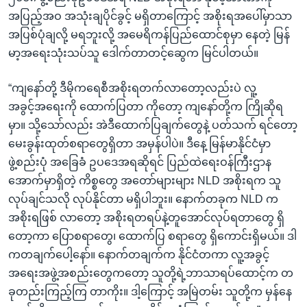
အပြည့်အဝ အသုံးချပိုင်ခွင့် မရှိတာကြောင့် အစိုးရအပေါ်မှာသာ
အပြစ်ပုံချလို့ မရဘူးလို့ အမေရိကန်ပြည်ထောင်စုမှာ နေတဲ့ မြန်
မာ့အရေးသုံးသပ်သူ ဒေါက်တာတင့်ဆွေက မြင်ပါတယ်။
“ကျနော်တို့ ဒီမိုကရေစီအစိုးရတက်လာတော့လည်းပဲ လူ့
အခွင့်အရေးကို ထောက်ပြတာ ကိုတော့ ကျနော်တို့က ကြိုဆိုရ
မှာ။ သို့သော်လည်း အဲဒီထောက်ပြချက်တွေနဲ့ ပတ်သက် ရင်တော့
မေးခွန်းထုတ်စရာတွေရှိတာ အမှန်ပါပဲ။ ဒီနေ့ မြန်မာနိုင်ငံမှာ
ဖွဲ့စည်းပုံ အခြေခံ ဥပဒေအရဆိုရင် ပြည်ထဲရေးဝန်ကြီးဌာန
အောက်မှာရှိတဲ့ ကိစ္စတွေ အတော်များများ NLD အစိုးရက သူ
လုပ်ချင်သလို လုပ်နိုင်တာ မရှိပါဘူး။ နောက်တခုက NLD က
အစိုးရဖြစ် လာတော့ အစိုးရတရပ်နဲ့တူအောင်လုပ်ရတာတွေ ရှိ
တော့ကာ ပြောစရာတွေ၊ ထောက်ပြ စရာတွေ ရှိကောင်းရှိမယ်။ ဒါ
ကတချက်ပေါ့နော်။ နောက်တချက်က နိုင်ငံတကာ လူ့အခွင့်
အရေးအဖွဲ့အစည်းတွေကတော့ သူတို့ရဲ့ဘာသာရပ်ထောင့်က တ
ခုတည်းကြည့်ကြ တာကိုး။ ဒါ့ကြောင့် အမြဲတမ်း သူတို့က မှန်နေ