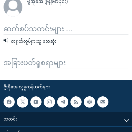
ဗွီအိုအေ (မြန်မာပိုင်း)
ဆက်စပ်သတင်းများ ...
တရုတ်လှုပ်ရှားသူ သေဆုံး
အခြားဖတ်ရှုစရာများ
ဗွီအိုအေ လူမှုကွန်ယက်များ
သတင်း