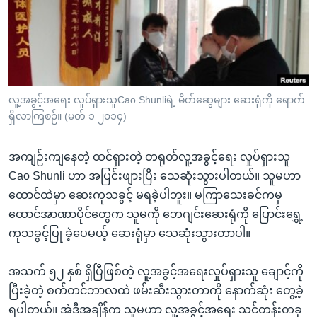
အ
သုတပဒေသာ အင်္ဂလိပ်စာ
ညွန်း
Learning English
စာမျက်နှာ
သို့
ဗွီအိုအေ လူမှုကွန်ယက်များ
ကျော်
ကြည့်
လူ့အခွင့်အရေး လှုပ်ရှားသူCao Shunliရဲ့ မိတ်ဆွေများ ဆေးရုံကို ရောက်
ရှိလာကြစဉ်။ (မတ် ၁ ၂၀၁၄)
ရန်
ဘာသာစကားများ
ရှာဖွေ
အကျဉ်းကျနေတဲ့ ထင်ရှားတဲ့ တရုတ်လူ့အခွင့်ရေး လှုပ်ရှားသူ
ရန်
Cao Shunli ဟာ အပြင်းဖျားပြီး သေဆုံးသွားပါတယ်။ သူမဟာ
နေရာ
ထောင်ထဲမှာ ဆေးကုသခွင့် မရခဲ့ပါဘူး။ မကြာသေးခင်ကမှ
သို့
ထောင်အာဏာပိုင်တွေက သူမကို ဘေဂျင်းဆေးရုံကို ပြောင်းရွှေ့
ကျော်
ကုသခွင့်ပြု ခဲ့ပေမယ့် ဆေးရုံမှာ သေဆုံးသွားတာပါ။
ရန်
အသက် ၅၂ နှစ် ရှိပြီဖြစ်တဲ့ လူ့အခွင့်အရေးလှုပ်ရှားသူ ချောင့်ကို
ပြီးခဲ့တဲ့ စက်တင်ဘာလထဲ ဖမ်းဆီးသွားတာကို နောက်ဆုံး တွေ့ခဲ့
ရပါတယ်။ အဲဒီအချိန်က သူမဟာ လူ့အခွင့်အရေး သင်တန်းတခု