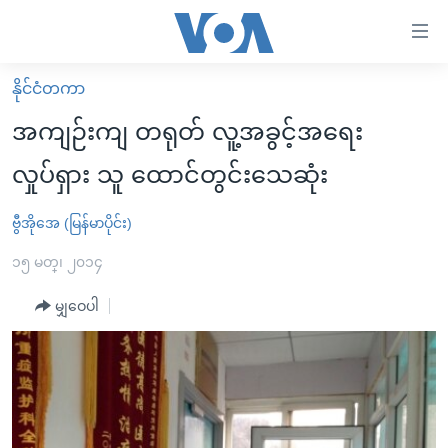
သုံး
ရ
လွယ်ကူ
နိုင်ငံတကာ
မူလစာမျက်နှာ
စေ
အကျဉ်းကျ တရုတ် လူ့အခွင့်အရေး
မြန်မာ
သည့်
လှုပ်ရှား သူ ထောင်တွင်းသေဆုံး
ကမ္ဘာ့သတင်းများ
Link
ဗွီဒီယို
နိုင်ငံတကာ
ဗွီအိုအေ (မြန်မာပိုင်း)
များ
သတင်းလွတ်လပ်ခွင့်
အမေရိကန်
၁၅ မတ္၊ ၂၀၁၄
ပင်မ
ရပ်ဝန်းတခု လမ်းတခု အလွန်
တရုတ်
အကြောင်းအရာ
မျှဝေပါ
သို့
အင်္ဂလိပ်စာလေ့လာမယ်
အစ္စရေး-ပါလက်စတိုင်း
ကျော်
အပတ်စဉ်ကဏ္ဍများ
အမေရိကန်သုံးအီဒီယံ
ကြည့်
ရေဒီယိုနှင့်ရုပ်သံ အချက်အလက်များ
မကြေးမုံရဲ့ အင်္ဂလိပ်စာ
ရေဒီယို
ရန်
ပင်မ
ရေဒီယို/တီဗွီအစီအစဉ်
ရုပ်ရှင်ထဲက အင်္ဂလိပ်စာ
တီဗွီ