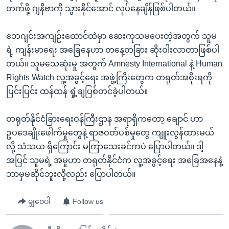
တက်ဖို့ ဂျနီဗာကို သွားနိုင်အောင် လုပ်နေချိန်ဖြစ်ပါတယ်။
ဘေဂျင်းအကျဉ်းထောင်ထဲမှာ ဆေးကုသမပေးတဲ့အတွက် သူမ
ရဲ့ ကျန်းမာရေး အခြေနေဟာ တနေ့တခြား ဆိုးဝါးလာတာဖြစ်ပါ
တယ်။ သူမသေဆုံးမှု အတွက် Amnesty International နဲ့ Human
Rights Watch လူ့အခွင့်ရေး အဖွဲ့ကြီးတွေက တရုတ်အစိုးရကို
ပြင်းပြင်း ထန်ထန် ရှုံ့ချပြစ်တင်ခဲ့ပါတယ်။
တရုတ်နိုင်ငံခြားရေးဝန်ကြီးဌာန အရာရှိကတော့ ချောင် ဟာ
ဥပဒေချိုးဖေါက်မှုတွေနဲ့ ရာဇဝတ်ပစ်မှုတွေ ကျူးလွန်ထားမယ်
လို့ သံသယ ရှိကြောင်း မကြာသေးခင်ကပဲ ပြောပါတယ်။ ဒါ့
အပြင် သူမရဲ့ အမှုဟာ တရုတ်နိုင်ငံက လူ့အခွင့်ရေး အခြေအနေနဲ့
ဘာမှမဆိုင်ဘူးလို့လည်း ပြောပါတယ်။
မျှဝေပါ
Follow us