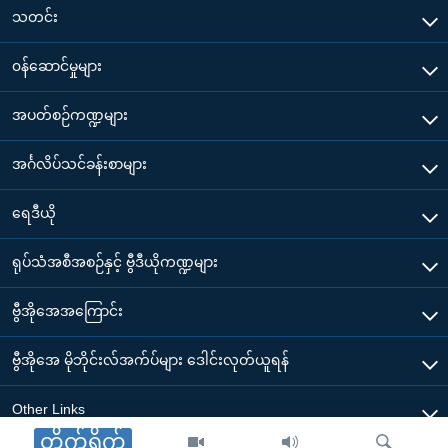
သတင်း
၀န်ဆောင်မှုများ
အပတ်စဉ်ကဏ္ဍများ
အင်္ဂလိပ်သင်ခန်းစာများ
ရေဒီယို
ရုပ်သံအစီအစဉ်နှင့် ဗွီဒီယိုကဏ္ဍများ
ဗွီအိုအေအကြောင်း
ဗွီအိုအေ မိုဘိုင်းလ်အက်ပ်များ ဒေါင်းလုတ်ယူရန်
Other Links
တိုက်ရိုက်