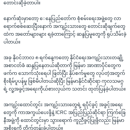
တောင်းဆိုခဲ့တာပါ။
နောက်ဆုံးမှာတော့ ေနေပြည်တော်က စုံစမ်းရေးအဖွဲ့တွေ လာ
ရောက်စစ်ဆေးပြီးနောက် အကျဉ်းသားတွေ တောင်းဆိုချက်တွေ
ထဲက အတော်များများ ရခဲ့တာကြောင့် ဆန္ဒပြမူတွေကို ရုပ်သိမ်းခဲ့
ပါတယ်။
အခု နိုဝင်ဘာလ ၈ ရက်နေ့ကတော့ နိုင်ငံရေးအကျဉ်းသားတချို့
အစာငတ်ခံ ဆန္ဒပြနေတယ်ဆိုတာကို မြန်မာ အာဏာပိုင်တွေက
ဖက်က သောက်သုံးရေပါ ဖြတ်ပြီး နှိပ်စက်မှုတွေ လုပ်တဲ့အတွက်
စိုးရိမ်ပူပန်မှု ဖြစ်မိပါတယ်ဆိုပြီး မြန်မာနိုင်ငံဆိုင်ရာ ကုလသမဂ္ဂ
ရဲ့ လူ့အခွင့်အရေးကိုယ်စားလှယ်က သတင်း ထုတ်ပြန်ခဲ့ပါတယ်။
အကျဉ်းထောင်တွင်း အကျဉ်းသားတွေရဲ့ ရပိုင်ခွင့် အခွင့်အရေး
တွေကို ကာအကွယ်ပေးဖို့နဲ့ ICRC အပြည်ပြည်ဆိုင်ရာ ကြက်ခြေ
နီအဖွဲ့ကို ထောင်တွင်းမှာ သွားရောက် ကူညီခွင့်ပြုဖို့လည်း မြန်မာ
အစိုးရကို တိုက်တွန်းခဲ့ပါတယ်။