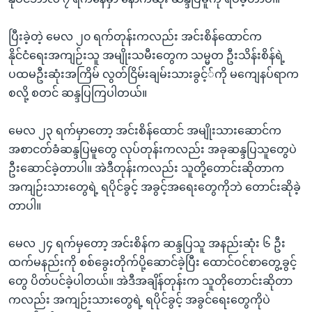
ပြီးခဲ့တဲ့ မေလ ၂၀ ရက်တုန်းကလည်း အင်းစိန်ထောင်က
နိုင်ငံရေးအကျဉ်းသူ အမျိုးသမီးတွေက သမ္မတ ဦးသိန်းစိန်ရဲ့
ပထမဦးဆုံးအကြိမ် လွတ်ငြိမ်းချမ်းသားခွင့််ကို မကျေနပ်ရာက
စလို့ စတင် ဆန္ဒပြကြပါတယ်။
မေလ ၂၃ ရက်မှာတော့ အင်းစိန်ထောင် အမျိုးသားဆောင်က
အစာငတ်ခံဆန္ဒပြမူတွေ လုပ်တုန်းကလည်း အခုဆန္ဒပြသူတွေပဲ
ဦးဆောင်ခဲ့တာပါ။ အဲဒီတုန်းကလည်း သူတို့တောင်းဆိုတာက
အကျဉ်းသားတွေရဲ့ ရပိုင်ခွင့် အခွင့်အရေးတွေကိုဘဲ တောင်းဆိုခဲ့
တာပါ။
မေလ ၂၄ ရက်မှတော့ အင်းစိန်က ဆန္ဒပြသူ အနည်းဆုံး ၆ ဦး
ထက်မနည်းကို စစ်ခွေးတိုက်ပို့ဆောင်ခဲ့ပြီး ထောင်ဝင်စာတွေ့ခွင့်
တွေ ပိတ်ပင်ခဲ့ပါတယ်။ အဲဒီအချိန်တုန်းက သူတိုတောင်းဆိုတာ
ကလည်း အကျဉ်းသားတွေရဲ့ ရပိုင်ခွင့် အခွင်ရေးတွေကိုပဲ