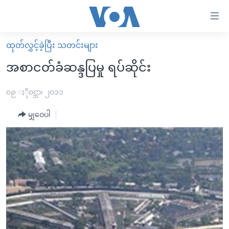
သုံး
ရ
လွယ်ကူ
ထုတ်လွှင့်ခဲ့ပြီး သတင်းများ
မူလစာမျက်နှာ
စေ
အစာငတ်ခံဆန္ဒပြမှု ရပ်ဆိုင်း
မြန်မာ
သည့်
ကမ္ဘာ့သတင်းများ
၀၉ ႏိုဝင္ဘာ၊ ၂၀၁၁
Link
ဗွီဒီယို
နိုင်ငံတကာ
မျှဝေပါ
များ
သတင်းလွတ်လပ်ခွင့်
အမေရိကန်
ပင်မ
ရပ်ဝန်းတခု လမ်းတခု အလွန်
တရုတ်
အကြောင်းအရာ
သို့
အင်္ဂလိပ်စာလေ့လာမယ်
အစ္စရေး-ပါလက်စတိုင်း
ကျော်
အပတ်စဉ်ကဏ္ဍများ
အမေရိကန်သုံးအီဒီယံ
ကြည့်
ရေဒီယိုနှင့်ရုပ်သံ အချက်အလက်များ
မကြေးမုံရဲ့ အင်္ဂလိပ်စာ
ရေဒီယို
ရန်
ပင်မ
ရေဒီယို/တီဗွီအစီအစဉ်
ရုပ်ရှင်ထဲက အင်္ဂလိပ်စာ
တီဗွီ