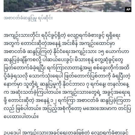
အ
သုတပဒေသာ အင်္ဂလိပ်စာ
ညွန်း
Learning English
အစာငတ်ခံဆန္ဒပြမှု ရပ်ဆိုင်း
စာမျက်နှာ
သို့
ဗွီအိုအေ လူမှုကွန်ယက်များ
ကျော်
အကျဉ်းသားတိုင်း ရပိုင်ခွင့်ရှိတဲ့ လျော့ရက်ခံစားခွင့် ရရှိရေး
ကြည့်
အတွက် တောင်းဆိုတဲ့အနေနဲ့ အင်းစိန် အကျဉ်းထောင်မှာ
ရန်
အစာငတ်ခံ ဆန္ဒပြကြတဲ့ နိုင်ငံရေးအကျဉ်းသား ၁၅ ယောက်ဟာ
ဘာသာစကားများ
ရှာဖွေ
ဆန္ဒပြခဲ့ချိန်ကစလို့ ပါဆယ်ပေးခွင့်၊ မိသားစုနဲ့ တွေ့ဆုံခွင့်တွေ
ရန်
ဖြတ်တောက်ခံခဲ့ရပြီး ရက်ကြာလာတာနဲ့အမျှ စစ်ခွေးတိုက်အထိ
နေရာ
ပို့ခံခဲ့ရသလို သောက်သုံးရေပါ ဖြတ်တောက်ပြစ်တာကို ခံရပြီးတဲ့
သို့
နောက်မှာ သူတို့ရဲ့ ဆန္ဒပြမှုကို နိုဝင်ဘာလ ၇ ရက်နေ့၊ တနင်္လာနေ့
ကျော်
က အဆုံးသတ်ခဲ့ကြပါတယ်။ အကျဉ်းသားတွေရဲ့ အခွင့်အရေးရ
ရန်
ဖို့ တောင်းဆိုတဲ့ အနေနဲ့ ၁၂ ရက်ကြာ အစာငတ်ခံ ဆန္ဒပြခဲ့ကြတာ
လည် ဖြစ်ပါတယ်။ အပြည့်အစုံကိုတော့ မအေးအေးမာက တင်ပြ
ပေးထားပါတယ်။
ဥပဒေပါ အကျဉ်းသားအခွင့်ရေးတခုဖြစ်တဲ့ လျော့ရက်ခံစားခွင့်