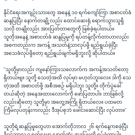
နိုင်ငံရေးအကျဉ်းသားတွေ အနေနဲ့ ၁၀ ရက်ကျော်ကြာ အစာငတ်ခံ
ဆန္ဒပြပြီး နောက်တချို့လည်း ထောင်ဆေးရုံ ရောက်သွားသူရှိ
သလို တချိုလည်း အားပြတ်တာတွေကို ဖြစ်ခဲ့ရပါတယ်။
သူတိုအနေနဲ့ အစာငတ်ခံ ဆန္ဒပြမူကို ရပ်တန့်လိုက်တာဟာလည်း
အစကတည်းက အကန့် အသတ်နဲ့သာလုပ်ဖို့ ရည်ရွယ်ခဲ့ပြီး
အသေခံလုပ်ဖို့တော့ ရည်ရွယ်ချက်မရှိဘူးလို့ ဆိုပါတယ်။
"သူတို့မှာလည်း ကျနော်ကြားသလောက်က အကန့်အသတ်တော့
ရှိတယ်ဗျ။ သူတို့ သေတဲ့အထိ လုပ်မှာ မဟုတ်ဘူးလေ။ ဒါကို သေ
တဲ့အထိ အစာငတ်ဖို့ အစီအစဉ် မရှိပါဘူး သူတို့။ တိုက်ပွဲခေါ်
တယ်ဆိုတဲ့ အနေအထားလောက်ကို ဖော်ပြတာပါ။ ဘာဖြစ်လို့
လည်းဆိုတော့ သူတို့မှာ အတွေ့အကြုံ ရှိတယ်လေ။ ပထမတ
ကြိမ်လုပ်တုန်းကလည်း ဒီအုပ်စုဘဲ ခေါင်းဆောင်ပြီး လုပ်တာ။"
သူတိုရဲ့ဆန္ဒပြမူတွေဟာ အောက်တိုဘာလ ၂၆ ရက်နေ့ကစခဲ့ပြီး
နိုဝင်ဘာလ ၇ ရက်နေမှာ နောက်ဆုံး ဆန္ဒပြမူကို ရပ်ခဲ့တာပါ။