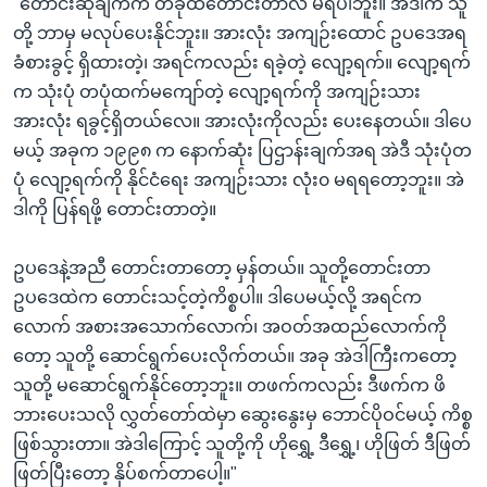
"တောင်းဆိုချက်က တခုထဲတောင်းတာလဲ မရပါဘူး။ အဲဒါက သူ
တို့ ဘာမှ မလုပ်ပေးနိုင်ဘူး။ အားလုံး အကျဉ်းထောင် ဥပဒေအရ
ခံစားခွင့် ရှိထားတဲ့၊ အရင်ကလည်း ရခဲ့တဲ့ လျော့ရက်။ လျော့ရက်
က သုံးပုံ တပုံထက်မကျော်တဲ့ လျော့ရက်ကို အကျဉ်းသား
အားလုံး ရခွင့်ရှိတယ်လေ။ အားလုံးကိုလည်း ပေးနေတယ်။ ဒါပေ
မယ့် အခုက ၁၉၉၈ က နောက်ဆုံး ပြဌာန်းချက်အရ အဲဒီ သုံးပုံတ
ပုံ လျော့ရက်ကို နိုင်ငံရေး အကျဉ်းသား လုံး၀ မရရတော့ဘူး။ အဲ
ဒါကို ပြန်ရဖို့ တောင်းတာတဲ့။
ဥပဒေနဲ့အညီ တောင်းတာတော့ မှန်တယ်။ သူတို့တောင်းတာ
ဥပဒေထဲက တောင်းသင့်တဲ့ကိစ္စပါ။ ဒါပေမယ့်လို့ အရင်က
လောက် အစားအသောက်လောက်၊ အဝတ်အထည်လောက်ကို
တော့ သူတို့ ဆောင်ရွက်ပေးလိုက်တယ်။ အခု အဲဒါကြီးကတော့
သူတို့ မဆောင်ရွက်နိုင်တော့ဘူး။ တဖက်ကလည်း ဒီဖက်က ဖိ
ဘားပေးသလို လွှတ်တော်ထဲမှာ ဆွေးနွေးမှ ဘောင်ပိုဝင်မယ့် ကိစ္စ
ဖြစ်သွားတာ။ အဲဒါကြောင့် သူတို့ကို ဟိုရွှေ့ ဒီရွှေ့၊ ဟိုဖြတ် ဒီဖြတ်
ဖြတ်ပြီးတော့ နှိပ်စက်တာပေါ့။"