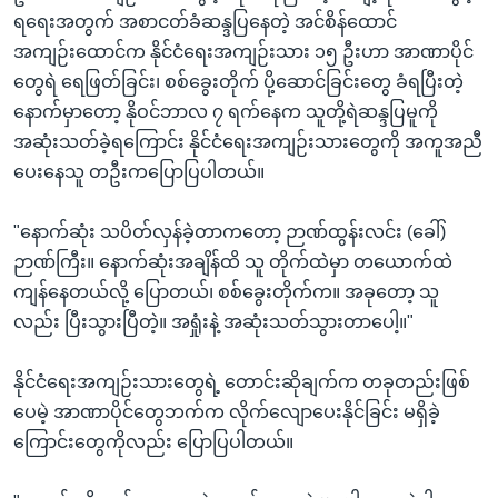
ရရေးအတွက် အစာငတ်ခံဆန္ဒပြနေတဲ့ အင်စိန်ထောင်
အကျဉ်းထောင်က နိုင်ငံရေးအကျဉ်းသား ၁၅ ဦးဟာ အာဏာပိုင်
တွေရဲ ရေဖြတ်ခြင်း၊ စစ်ခွေးတိုက် ပို့ဆောင်ခြင်းတွေ ခံရပြီးတဲ့
နောက်မှာတော့ နိုဝင်ဘာလ ၇ ရက်နေက သူတို့ရဲဆန္ဒပြမူကို
အဆုံးသတ်ခဲ့ရကြောင်း နိုင်ငံရေးအကျဉ်းသားတွေကို အကူအညီ
ပေးနေသူ တဦးကပြောပြပါတယ်။
"နောက်ဆုံး သပိတ်လှန်ခဲ့တာကတော့ ဉာဏ်ထွန်းလင်း (ခေါ်)
ဉာဏ်ကြီး။ နောက်ဆုံးအချိန်ထိ သူ တိုက်ထဲမှာ တယောက်ထဲ
ကျန်နေတယ်လို့ ပြောတယ်၊ စစ်ခွေးတိုက်က။ အခုတော့ သူ
လည်း ပြီးသွားပြီတဲ့။ အရှုံးနဲ့ အဆုံးသတ်သွားတာပေါ့။"
နိုင်ငံရေးအကျဉ်းသားတွေရဲ့ တောင်းဆိုချက်က တခုတည်းဖြစ်
ပေမဲ့ အာဏာပိုင်တွေဘက်က လိုက်လျောပေးနိုင်ခြင်း မရှိခဲ့
ကြောင်းတွေကိုလည်း ပြောပြပါတယ်။