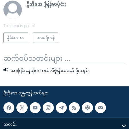
ဗွီအိုအေ (မြန်မာပိုင်း)
This item is part of
နိုင်ငံတကာ
အမေရိကန်
ဆက်စပ်သတင်းများ ...
အားပြင်းမုန်တိုင်း ကယ်လီဖိုးနီးယားဆီ ဦးတည်
ဗွီအိုအေ လူမှုကွန်ယက်များ
သတင်း