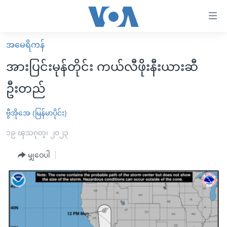
သုံး
ရ
လွယ်ကူ
အမေရိကန်
မူလစာမျက်နှာ
စေ
အားပြင်းမုန်တိုင်း ကယ်လီဖိုးနီးယားဆီ
မြန်မာ
သည့်
ဦးတည်
ကမ္ဘာ့သတင်းများ
Link
ဗွီဒီယို
နိုင်ငံတကာ
ဗွီအိုအေ (မြန်မာပိုင်း)
များ
သတင်းလွတ်လပ်ခွင့်
အမေရိကန်
၁၉ ၾသဂုတ္၊ ၂၀၂၃
ပင်မ
ရပ်ဝန်းတခု လမ်းတခု အလွန်
တရုတ်
အကြောင်းအရာ
မျှဝေပါ
သို့
အင်္ဂလိပ်စာလေ့လာမယ်
အစ္စရေး-ပါလက်စတိုင်း
ကျော်
အပတ်စဉ်ကဏ္ဍများ
အမေရိကန်သုံးအီဒီယံ
ကြည့်
ရေဒီယိုနှင့်ရုပ်သံ အချက်အလက်များ
မကြေးမုံရဲ့ အင်္ဂလိပ်စာ
ရေဒီယို
ရန်
ပင်မ
ရေဒီယို/တီဗွီအစီအစဉ်
ရုပ်ရှင်ထဲက အင်္ဂလိပ်စာ
တီဗွီ