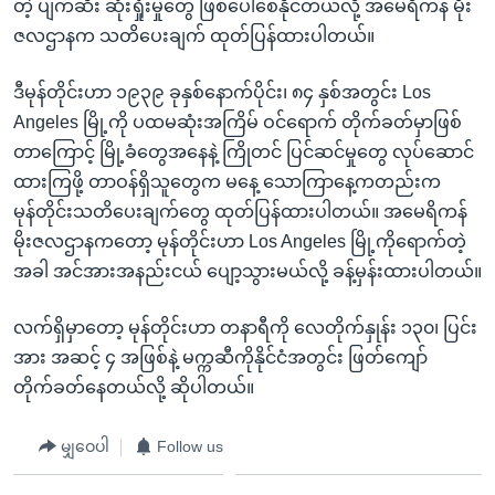
တဲ့ ပျက်ဆီး ဆုံးရှုံးမှုတွေ ဖြစ်ပေါ်စေနိုင်တယ်လို့ အမေရိကန် မိုး
ဇလဌာနက သတိပေးချက် ထုတ်ပြန်ထားပါတယ်။
ဒီမုန်တိုင်းဟာ ၁၉၃၉ ခုနှစ်နောက်ပိုင်း၊ ၈၄ နှစ်အတွင်း Los
Angeles မြို့ကို ပထမဆုံးအကြိမ် ဝင်ရောက် တိုက်ခတ်မှာဖြစ်
တာကြောင့် မြို့ခံတွေအနေနဲ့ ကြိုတင် ပြင်ဆင်မှုတွေ လုပ်ဆောင်
ထားကြဖို့ တာဝန်ရှိသူတွေက မနေ့ သောကြာနေ့ကတည်းက
မုန်တိုင်းသတိပေးချက်တွေ ထုတ်ပြန်ထားပါတယ်။ အမေရိကန်
မိုးဇလဌာနကတော့ မုန်တိုင်းဟာ Los Angeles မြို့ကိုရောက်တဲ့
အခါ အင်အားအနည်းငယ် ပျော့သွားမယ်လို့ ခန့်မှန်းထားပါတယ်။
လက်ရှိမှာတော့ မုန်တိုင်းဟာ တနာရီကို လေတိုက်နှုန်း ၁၃၀၊ ပြင်း
အား အဆင့် ၄ အဖြစ်နဲ့ မက္ကဆီကိုနိုင်ငံအတွင်း ဖြတ်ကျော်
တိုက်ခတ်နေတယ်လို့ ဆိုပါတယ်။
မျှဝေပါ
Follow us