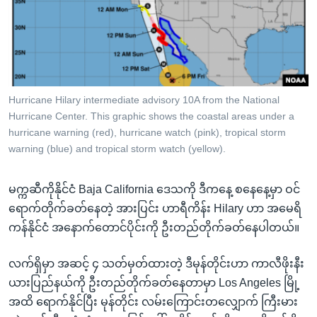
အ
သုတပဒေသာ အင်္ဂလိပ်စာ
ညွန်း
Learning English
စာမျက်နှာ
သို့
ဗွီအိုအေ လူမှုကွန်ယက်များ
ကျော်
ကြည့်
Hurricane Hilary intermediate advisory 10A from the National
Hurricane Center. This graphic shows the coastal areas under a
ရန်
ဘာသာစကားများ
hurricane warning (red), hurricane watch (pink), tropical storm
ရှာဖွေ
warning (blue) and tropical storm watch (yellow).
ရန်
နေရာ
မက္ကဆီကိုနိုင်ငံ Baja California ဒေသကို ဒီကနေ့ စနေနေ့မှာ ဝင်
သို့
ရောက်တိုက်ခတ်နေတဲ့ အားပြင်း ဟာရီကိန်း Hilary ဟာ အမေရိ
ကျော်
ကန်နိုင်ငံ အနောက်တောင်ပိုင်းကို ဦးတည်တိုက်ခတ်နေပါတယ်။
ရန်
လက်ရှိမှာ အဆင့် ၄ သတ်မှတ်ထားတဲ့ ဒီမုန်တိုင်းဟာ ကာလီဖိုးနီး
ယားပြည်နယ်ကို ဦးတည်တိုက်ခတ်နေတာမှာ Los Angeles မြို့
အထိ ရောက်နိုင်ပြီး မုန်တိုင်း လမ်းကြောင်းတလျှောက် ကြီးမား