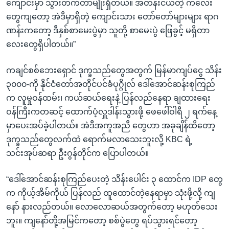
ကျောင်းမှာ သွားတက်တာမျိုးရှိတယ်။ အတန်းငယ်တဲ့ ကလေး
တွေကျတော့ အဲဒီမှာရှိတဲ့ ကျောင်းသား တော်တော်များများ ရာဂ
ဏန်းကတော့ ဒီနှစ်စာမေးပွဲမှာ သူတို့ စာမေးပွဲ ဖြေခွင့် မရှိတာ
လေးတွေရှိပါတယ်။”
ကချင်စစ်ဘေးရှောင် ဒုက္ခသည်တွေအတွက် မြန်မာကျပ်ငွေ သိန်း
၃၀၀၀-ကို နိုင်ငံတော်အတိုင်ပင်ခံပုဂ္ဂိုလ် ဒေါ်အောင်ဆန်းစုကြည်
က လူမှုဝန်ထမ်း၊ ကယ်ဆယ်ရေးနဲ့ ပြန်လည်နေရာ ချထားရေး
ဝန်ကြီးကတဆင့် ထောက်ပံ့လှူဒါန်းသွားဖို့ ဖေဖေါ်ဝါရီ ၂ ရက်နေ့
မှာပေးအပ်ခဲ့ပါတယ်။ အဲဒီအကူအညီ တွေဟာ အခုချိန်ထိတော့
ဒုက္ခသည်တွေလက်ထဲ ရောက်မလာသေးဘူးလို့ KBC ရဲ့
သင်းအုပ်ဆရာ ဦးဂွန်တိုင်က ပြောပါတယ်။
“ဒေါ်အောင်ဆန်းစုကြည်ပေးတဲ့ သိန်းပေါင်း ၃ ထောင်က IDP တွေ
က ကိုယ့်အိမ်ကိုယ် ပြန်လည် ထူထောင်တဲ့နေရာမှာ သုံးဖို့လို့ ကျ
နော် နားလည်တယ်။ လောလောဆယ်အတွက်တော့ မဟုတ်သေး
ဘူး။ ကျနော်တို့အမြင်ကတော့ စစ်ပွဲတွေ ရပ်သွားရင်တော့