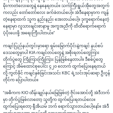
မိုးကာတဲလေးတွေနဲ့ နေနေရတယ်။ သက်ကြီးရွယ်အိုတွေအတွက်
ကလည်း တော်တော်လေး ခက်ခဲတယ်ပေါ့။ အဲဒီနေရာမှာက ကျန်
တဲ့နေရာထက် သူက နည်းနည်း အေးတယ်ပေါ့။ ဒုက္ခရောက်နေတဲ့
နေရာမှာ လူသားချင်းစာနာမှု အကူအညီကို ထိထိရောက်ရောက်
ပံ့ပိုးပေးဖို့ အရေးကြီးပါတယ်။”
ကချင်ပြည်နယ်တွင်းမှာရော ရှမ်းမြောက်ပိုင်းနဲ့ကချင် နယ်စပ်
ဒေသတွေမှာပါ KIA ကချင်တပ်တွေနဲ့ အစိုးရတပ်တွေကြား
တိုက်ပွဲတွေ ကြိုကြားကြိုကြား ပြန်ဖြစ်နေတာပါ။ ဒီစစ်ပွဲတွေ
ကြောင့် အိမ်ထောင်စုပေါင်း ၄၂၀ လောက် ထွက်ပြေးနေရတယ်
လို့ ကွတ်ခိုင် ကချင်နှစ်ခြင်းအသင်း KBC ရဲ့သင်းအုပ်ဆရာ ဦးဂွန်
တိုင်က ပြောပါတယ်။
“အဓိကက KIO ထိန်းချုပ်နယ်မြေဖြစ်တဲ့ ဇိုင်းအောင်တို့ အဲဒီဘက်
မှာ တိုက်ပွဲဖြစ်လာတော့ သူတို့က ထွက်ပြေးရတယ်လေ။
ထွက်ပြေးရတော့ ရှီအိယမ် ဘက် ရောက်သွားတယ်ပေါ့နော်။ အဲဒီ