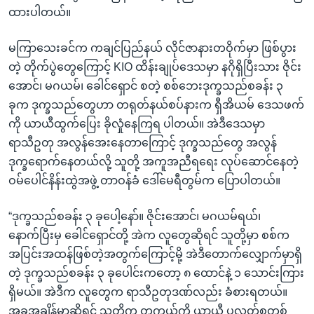
ထားပါတယ်။
မကြာသေးခင်က ကချင်ပြည်နယ် လိုင်ဇာနားတဝိုက်မှာ ဖြစ်ပွား
တဲ့ တိုက်ပွဲတွေကြောင့် KIO ထိန်းချုပ်ဒေသမှာ နဂိုရှိပြီးသား ဇိုင်း
အောင်၊ မဂယမ်၊ ခေါင်ရှောင် စတဲ့ စစ်ဘေးဒုက္ခသည်စခန်း ၃
ခုက ဒုက္ခသည်တွေဟာ တရုတ်နယ်စပ်နားက ရှီအိယမ် ဒေသဖက်
ကို ယာယီထွက်ပြေး ခိုလှုံနေကြရ ပါတယ်။ အဲဒီဒေသမှာ
ရာသီဥတု အလွန်အေးနေတာကြောင့် ဒုက္ခသည်တွေ အလွန်
ဒုက္ခရောက်နေတယ်လို့ သူတို့ အကူအညီရရေး လုပ်ဆောင်နေတဲ့
ဝမ်ပေါင်နိန်းထွဲအဖွဲ့ တာဝန်ခံ ဒေါ်မေရီတွမ်က ပြောပါတယ်။
“ဒုက္ခသည်စခန်း ၃ ခုပေါ့နော်။ ဇိုင်းအောင်၊ မဂယမ်ရယ်၊
နောက်ပြီးမှ ခေါင်ရှောင်တို့ အဲက လူတွေဆိုရင် သူတို့မှာ စစ်က
အပြင်းအထန်ဖြစ်တဲ့အတွက်ကြောင့်မို့ အဲဒီတောက်လျှောက်မှာရှိ
တဲ့ ဒုက္ခသည်စခန်း ၃ ခုပေါင်းကတော့ ၈ ထောင်နဲ့ ၁ သောင်းကြား
ရှိမယ်။ အဲဒီက လူတွေက ရာသီဥတုဒဏ်လည်း ခံစားရတယ်။
အခုအချိန်မှာဆိုရင် သူတို့က တကယ့်ကို ယာယီ ပလတ်စတစ်