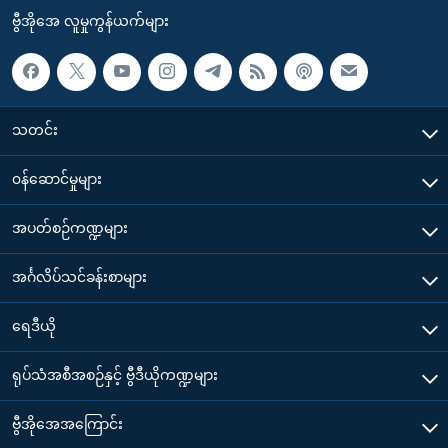
ဗွီအိုအေ လူမှုကွန်ယက်များ
သတင်း
၀န်ဆောင်မှုများ
အပတ်စဉ်ကဏ္ဍများ
အင်္ဂလိပ်သင်ခန်းစာများ
ရေဒီယို
ရုပ်သံအစီအစဉ်နှင့် ဗွီဒီယိုကဏ္ဍများ
ဗွီအိုအေအကြောင်း