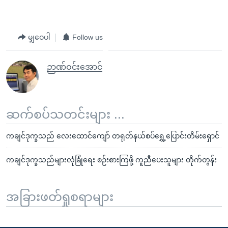
မျှဝေပါ
Follow us
ဉာဏ်ဝင်းအောင်
ဆက်စပ်သတင်းများ ...
ကချင်ဒုက္ခသည် လေးထောင်ကျော် တရုတ်နယ်စပ်ရွှေ့ပြောင်းတိမ်းရှောင်
ကချင်ဒုက္ခသည်များလုံခြုံရေး စဉ်းစားကြဖို့ ကူညီပေးသူများ တိုက်တွန်း
အခြားဖတ်ရှုစရာများ