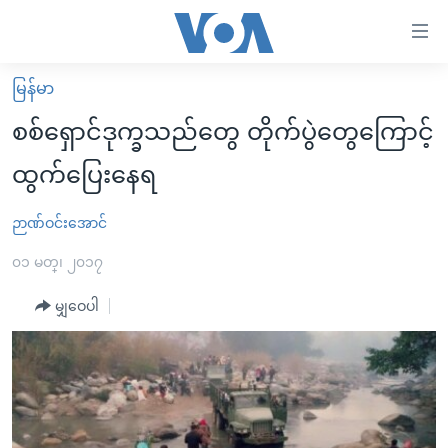
သုံး
ရ
လွယ်ကူ
မြန်မာ
မူလစာမျက်နှာ
စေ
စစ်ရှောင်ဒုက္ခသည်တွေ တိုက်ပွဲတွေကြောင့်
မြန်မာ
သည့်
ထွက်ပြေးနေရ
ကမ္ဘာ့သတင်းများ
Link
ဗွီဒီယို
နိုင်ငံတကာ
ဉာဏ်ဝင်းအောင်
များ
သတင်းလွတ်လပ်ခွင့်
အမေရိကန်
၀၁ မတ္၊ ၂၀၁၇
ပင်မ
ရပ်ဝန်းတခု လမ်းတခု အလွန်
တရုတ်
အကြောင်းအရာ
မျှဝေပါ
သို့
အင်္ဂလိပ်စာလေ့လာမယ်
အစ္စရေး-ပါလက်စတိုင်း
ကျော်
အပတ်စဉ်ကဏ္ဍများ
အမေရိကန်သုံးအီဒီယံ
ကြည့်
ရေဒီယိုနှင့်ရုပ်သံ အချက်အလက်များ
မကြေးမုံရဲ့ အင်္ဂလိပ်စာ
ရေဒီယို
ရန်
ပင်မ
ရေဒီယို/တီဗွီအစီအစဉ်
ရုပ်ရှင်ထဲက အင်္ဂလိပ်စာ
တီဗွီ