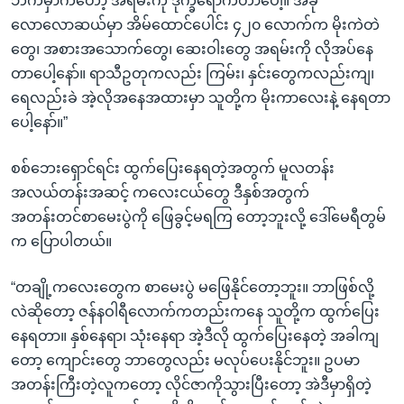
ဘက်မှာကတော့ အရမ်းကို ဒုက္ခရောက်တာပေါ့။ အခု
လောလောဆယ်မှာ အိမ်ထောင်ပေါင်း ၄၂၀ လောက်က မိုးကဲတဲ
တွေ၊ အစားအသောက်တွေ၊ ဆေးဝါးတွေ အရမ်းကို လိုအပ်နေ
တာပေါ့နော်။ ရာသီဥတုကလည်း ကြမ်း၊ နှင်းတွေကလည်းကျ၊
ရေလည်းခဲ အဲ့လိုအနေအထားမှာ သူတို့က မိုးကာလေးနဲ့ နေရတာ
ပေါ့နော်။”
စစ်ဘေးရှောင်ရင်း ထွက်ပြေးနေရတဲ့အတွက် မူလတန်း
အလယ်တန်းအဆင့် ကလေးငယ်တွေ ဒီနှစ်အတွက်
အတန်းတင်စာမေးပွဲကို ဖြေခွင့်မရကြ တော့ဘူးလို့ ဒေါ်မေရီတွမ်
က ပြောပါတယ်။
“တချို့ကလေးတွေက စာမေးပွဲ မဖြေနိုင်တော့ဘူး။ ဘာဖြစ်လို့
လဲဆိုတော့ ဇန်နဝါရီလောက်ကတည်းကနေ သူတို့က ထွက်ပြေး
နေရတာ။ နှစ်နေရာ၊ သုံးနေရာ အဲ့ဒီလို ထွက်ပြေးနေတဲ့ အခါကျ
တော့ ကျောင်းတွေ ဘာတွေလည်း မလုပ်ပေးနိုင်ဘူး။ ဥပမာ
အတန်းကြီးတဲ့လူကတော့ လိုင်ဇာကိုသွားပြီးတော့ အဲဒီမှာရှိတဲ့