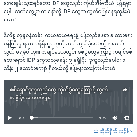
အေးချမ်းသွားရင်တော့ IDP တွေလည်း ကိုယ့်အိမ်ကိုယ် ပြန်ရမှာ
ပေ့ါ။ လက်တွေ့မှာ ကျနော်တို့ IDP တွေက ထွက်ပြေးနေရတုန်းပဲ
လေ။”
ဒီကိစ္စ လူမှုဝန်ထမ်း၊ ကယ်ဆယ်ရေးနဲ့ ပြန်လည်နေရာ ချထားရေး
ဝန်ကြီးဌာန တာဝန်ရှိသူတွေကို ဆက်သွယ်ခဲ့ပေမယ့် အဆက်
သွယ် မရခဲ့ပါဘူး။ ကချင်ဒေသတွင်း စစ်ပွဲတွေကြောင့် ကချင်စစ်
ဘေးရှောင် IDP ဒုက္ခသည်စခန်း ၉ ခုရှိပြီး၊ ဒုက္ခသည်ပေါင်း ၁
သိန်း ၂ သောင်းကျော် ရှိတယ်လို့ ခန့်မှန်းထားကြပါတယ်။
စစ်ရှောင်ဒုက္ခသည်တွေ တိုက်ပွဲတွေကြောင့် ထွက်ပြေးနေရ
by
ဗွီအိုအေသတင်းဌာန
No media source currently available
0:00
4:03
တိုက်ရိုက် လင့်ခ်