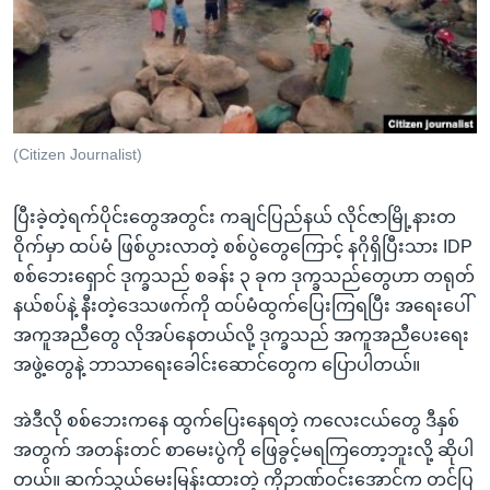
အ
သုတပဒေသာ အင်္ဂလိပ်စာ
ညွန်း
Learning English
စာမျက်နှာ
သို့
ဗွီအိုအေ လူမှုကွန်ယက်များ
ကျော်
ကြည့်
(Citizen Journalist)
ရန်
ဘာသာစကားများ
ရှာဖွေ
ပြီးခဲ့တဲ့ရက်ပိုင်းတွေအတွင်း ကချင်ပြည်နယ် လိုင်ဇာမြို့နားတ
ရန်
ဝိုက်မှာ ထပ်မံ ဖြစ်ပွားလာတဲ့ စစ်ပွဲတွေကြောင့် နဂိုရှိပြီးသား IDP
နေရာ
စစ်ဘေးရှောင် ဒုက္ခသည် စခန်း ၃ ခုက ဒုက္ခသည်တွေဟာ တရုတ်
သို့
နယ်စပ်နဲ့ နီးတဲ့ဒေသဖက်ကို ထပ်မံထွက်ပြေးကြရပြီး အရေးပေါ်
ကျော်
အကူအညီတွေ လိုအပ်နေတယ်လို့ ဒုက္ခသည် အကူအညီပေးရေး
ရန်
အဖွဲ့တွေနဲ့ ဘာသာရေးခေါင်းဆောင်တွေက ပြောပါတယ်။
အဲဒီလို စစ်ဘေးကနေ ထွက်ပြေးနေရတဲ့ ကလေးငယ်တွေ ဒီနှစ်
အတွက် အတန်းတင် စာမေးပွဲကို ဖြေခွင့်မရကြတော့ဘူးလို့ ဆိုပါ
တယ်။ ဆက်သွယ်မေးမြန်းထားတဲ့ ကိုဉာဏ်ဝင်းအောင်က တင်ပြ