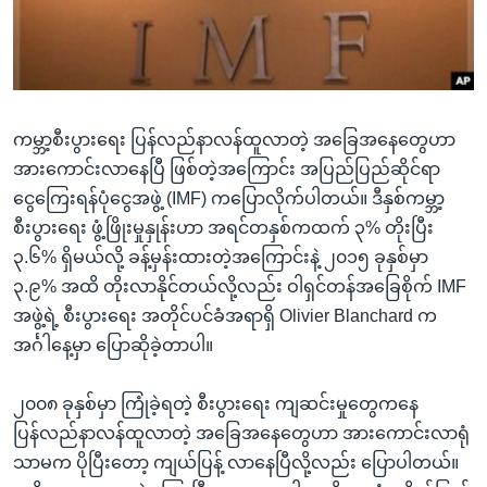
အ
သုတပဒေသာ အင်္ဂလိပ်စာ
ညွန်း
Learning English
စာမျက်နှာ
သို့
ဗွီအိုအေ လူမှုကွန်ယက်များ
ကျော်
ကမ္ဘာ့စီးပွားရေး ပြန်လည်နာလန်ထူလာတဲ့ အခြေအနေတွေဟာ
ကြည့်
အားကောင်းလာနေပြီ ဖြစ်တဲ့အကြောင်း အပြည်ပြည်ဆိုင်ရာ
ရန်
ငွေကြေးရန်ပုံငွေအဖွဲ့ (IMF) ကပြောလိုက်ပါတယ်။ ဒီနှစ်ကမ္ဘာ့
ဘာသာစကားများ
ရှာဖွေ
စီးပွားရေး ဖွံ့ဖြိုးမှုနှုန်းဟာ အရင်တနှစ်ကထက် ၃% တိုးပြီး
ရန်
၃.၆% ရှိမယ်လို့ ခန့်မှန်းထားတဲ့အကြောင်းနဲ့ ၂၀၁၅ ခုနှစ်မှာ
နေရာ
၃.၉% အထိ တိုးလာနိုင်တယ်လို့လည်း ဝါရှင်တန်အခြေစိုက် IMF
သို့
အဖွဲ့ရဲ့ စီးပွားရေး အတိုင်ပင်ခံအရာရှိ Olivier Blanchard က
ကျော်
အင်္ဂါနေ့မှာ ပြောဆိုခဲ့တာပါ။
ရန်
၂၀၀၈ ခုနှစ်မှာ ကြုံခဲ့ရတဲ့ စီးပွားရေး ကျဆင်းမှုတွေကနေ
ပြန်လည်နာလန်ထူလာတဲ့ အခြေအနေတွေဟာ အားကောင်းလာရုံ
သာမက ပိုပြီးတော့ ကျယ်ပြန့် လာနေပြီလို့လည်း ပြောပါတယ်။