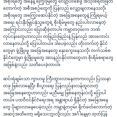
အစိုးရတွေ အနေနဲ့ ကြွေးမြီတွေ လျော့ပါးစေဖို့ အသုံးစရိတ်ဖြတ်
တောက်တဲ့ အစီအစဉ်တွေကို ပြန်လည် လျှော့ချလာနေသလို၊
အစိုးရတွေ အကြွေးမဆပ်နိုင်တဲ့ အခြေအနေတွေနဲ့ ကြုံရမယ့်
အရေး ရင်းနှီးမြှုပ်နှံသူတွေရဲ့ စိုးရိမ်မှုတွေ နည်းပါးလာနေတဲ့
အကြောင်းလည်း ပြောဆိုခဲ့တာပါ။ ကမ္ဘာတဝှမ်းက ဘဏ်
လုပ်ငန်းတွေဟာလည်း တဖြည်းဖြည်းနဲ့ ပြန်လည် အားကောင်း
လာနေတယ်လို့ ပြောပါတယ်။ ဒါပေမဲ့လည်း တိုးတက်တဲ့ နိုင်ငံ
တွေမှာ ဖွံ့ဖြိုးမှု အခြေအနေတွေ နှေးကွေးနေသလို၊ တက်သစ်စ
နိုင်ငံတွေမှာ ဖွံ့ဖြိုးမှုတွေ အားနည်းနိုင်တာတွေဟာ စိုးရိမ်စရာတွေ
အဖြစ်နဲ့လည်း သတိပေးခဲ့တာပါ။
ဆင်းရဲချမ်းသာ ကွာဟမှု ကြီးထွားလာနေတာကလည်း ပြဿနာ
တခု ဖြစ်လာနေပြီး စီးပွားရေး ပြန်လည်နာလန်ထူလာတဲ့
အခြေအနေတွေဟာလည်း မညီမမျှ ဖြစ်နေတုန်းပဲလို့ ပြောပါ
တယ်။ ပထဝီဝင်နိုင်ငံရေးအရ အန္တာရာယ် ရှိနိုင်တဲ့ အခြေအနေ
တွေ ပိုများလာနေပေမဲ့လည်း ကမ္ဘာနဲ့တဝှမ်း ရိုက်ခတ်လောက်တဲ့
အဆင့်အထိတော့ မရှိသေးဘူးလို့လည်း အင်္ဂါနေ့မှာ ထုတ်ပြန်