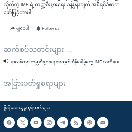
လိုက်တဲ့ IMF ရဲ့ ကမ္ဘာ့စီးပွားရေး ခန့်မှန်းချက် အစီရင်ခံစာက
ဖော်ပြခဲ့တာပါ
မျှဝေပါ
Follow us
ဆက်စပ်သတင်းများ ...
နာလန်ထူစ ကမ္ဘာ့စီးပွားရေးအတွက် စိန်ခေါ်မှုတွေ IMF သတိပေး
အခြားဖတ်ရှုစရာများ
ဗွီအိုအေ လူမှုကွန်ယက်များ