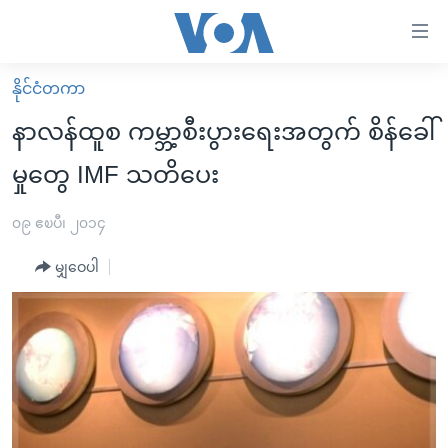
သုံး
ရ
လွယ်ကူ
နိုင်ငံတကာ
မူလစာမျက်နှာ
စေ
နာလန်ထူစ ကမ္ဘာ့စီးပွားရေးအတွက် စိန်ခေါ်
မြန်မာ
သည့်
မှုတွေ IMF သတိပေး
ကမ္ဘာ့သတင်းများ
Link
ဗွီဒီယို
နိုင်ငံတကာ
၀၉ ဧၿပီ၊ ၂၀၁၄
များ
သတင်းလွတ်လပ်ခွင့်
အမေရိကန်
ပင်မ
မျှဝေပါ
ရပ်ဝန်းတခု လမ်းတခု အလွန်
တရုတ်
အကြောင်းအရာ
သို့
အင်္ဂလိပ်စာလေ့လာမယ်
အစ္စရေး-ပါလက်စတိုင်း
ကျော်
အပတ်စဉ်ကဏ္ဍများ
အမေရိကန်သုံးအီဒီယံ
ကြည့်
ရေဒီယိုနှင့်ရုပ်သံ အချက်အလက်များ
မကြေးမုံရဲ့ အင်္ဂလိပ်စာ
ရေဒီယို
ရန်
ပင်မ
ရေဒီယို/တီဗွီအစီအစဉ်
ရုပ်ရှင်ထဲက အင်္ဂလိပ်စာ
တီဗွီ