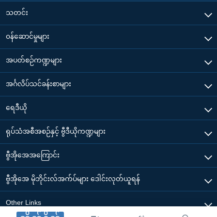
သတင်း
၀န်ဆောင်မှုများ
အပတ်စဉ်ကဏ္ဍများ
အင်္ဂလိပ်သင်ခန်းစာများ
ရေဒီယို
ရုပ်သံအစီအစဉ်နှင့် ဗွီဒီယိုကဏ္ဍများ
ဗွီအိုအေအကြောင်း
ဗွီအိုအေ မိုဘိုင်းလ်အက်ပ်များ ဒေါင်းလုတ်ယူရန်
Other Links