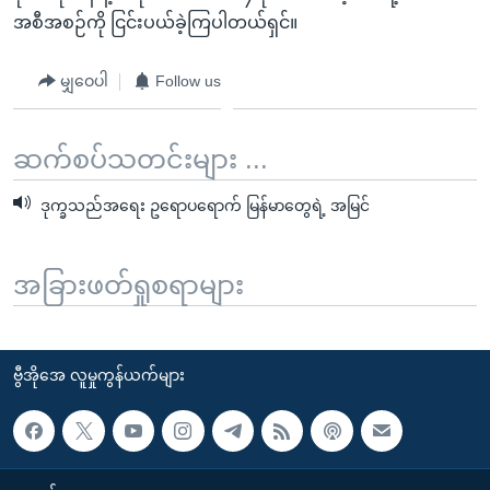
အစီအစဉ်ကို ငြင်းပယ်ခဲ့ကြပါတယ်ရှင်။
မျှဝေပါ
Follow us
ဆက်စပ်သတင်းများ ...
ဒုက္ခသည်အရေး ဥရောပရောက် မြန်မာတွေရဲ့ အမြင်
အခြားဖတ်ရှုစရာများ
ဗွီအိုအေ လူမှုကွန်ယက်များ