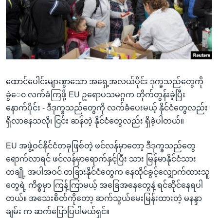
အ
သုတပဒေသာ အင်္ဂလိပ်စာ
ညွန်း
Learning English
စာမျက်နှာ
သို့
ဗွီအိုအေ လူမှုကွန်ယက်များ
ကျော်
ကြည့်
ထောင်ပေါင်းများစွာသော အရှေ့အလယ်ပိုင်း ဒုက္ခသည်တွေကို
ရန်
ဘာသာစကားများ
ခွဲေ၀ လက်ခံကြဖို့ EU ဥရောပသမဂ္ဂက တိုက်တွန်းခဲ့ပြီး
ရှာဖွေ
နောက်ပိုင်း - ဒီဒုက္ခသည်တွေကို လက်ခံပေးမယ့် နိုင်ငံတွေလည်း
ရန်
ရှိလာနေသလို၊ ငြင်း ဆန်တဲ့ နိုင်ငံတွေလည်း ရှိခဲ့ပါတယ်။
နေရာ
သို့
EU အဖွဲ့ဝင်နိုင်ငံတခုဖြစ်တဲ့ ဖင်လန်မှာတော့ ဒီဒုက္ခသည်တွေ
ကျော်
ရောက်လာရင် ဖင်လန်မှာရောက်နှင့်ပြီး သား မြန်မာနိုင်ငံသား
ရန်
တချို့ အပါအဝင် တခြားနိုင်ငံတွေက နေထိုင်ခွင့်လျှောက်ထားသူ
တွေရဲ့ ကိစ္စမှာ ကြန့်ကြာမယ့် အခြေအနေတွေနဲ့ ရင်ဆိုင်နေရပါ
တယ်။ အသေးစိတ်ကိုတော့ ဆက်သွယ်မေးမြန်းထားတဲ့ မနန္ဒာ
ချမ်း က ဆက်ပြောပြပါမယ်ရှင်။