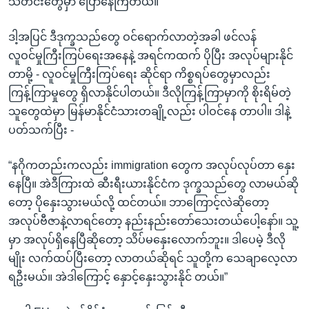
သတင်းတွေမှာ ပြောနေကြတယ်။”
ဒါ့အပြင် ဒီဒုက္ခသည်တွေ ဝင်ရောက်လာတဲ့အခါ ဖင်လန်
လူဝင်မှုကြီးကြပ်ရေးအနေနဲ့ အရင်ကထက် ပိုပြီး အလုပ်များနိုင်
တာမို့ - လူဝင်မှုကြီးကြပ်ရေး ဆိုင်ရာ ကိစ္စရပ်တွေမှာလည်း
ကြန့်ကြာမှုတွေ ရှိလာနိုင်ပါတယ်။ ဒီလိုကြန့်ကြာမှာကို စိုးရိမ်တဲ့
သူတွေထဲမှာ မြန်မာနိုင်ငံသားတချို့လည်း ပါဝင်နေ တာပါ။ ဒါနဲ့
ပတ်သက်ပြီး -
“နဂိုကတည်းကလည်း immigration တွေက အလုပ်လုပ်တာ နှေး
နေပြီ။ အဲဒီကြားထဲ ဆီးရီးယားနိုင်ငံက ဒုက္ခသည်တွေ လာမယ်ဆို
တော့ ပိုနှေးသွားမယ်လို့ ထင်တယ်။ ဘာကြောင့်လဲဆိုတော့
အလုပ်ဗီဇာနဲ့လာရင်တော့ နည်းနည်းတော်သေးတယ်ပေါ့နော်။ သူ့
မှာ အလုပ်ရှိနေပြီဆိုတော့ သိပ်မနှေးလောက်ဘူး။ ဒါပေမဲ့ ဒီလို
မျိုး လက်ထပ်ပြီးတော့ လာတယ်ဆိုရင် သူတို့က သေချာလေ့လာ
ရဦးမယ်။ အဲဒါကြောင့် နှောင့်နှေးသွားနိုင် တယ်။”