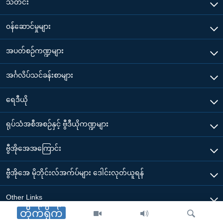
သတင်း
၀န်ဆောင်မှုများ
အပတ်စဉ်ကဏ္ဍများ
အင်္ဂလိပ်သင်ခန်းစာများ
ရေဒီယို
ရုပ်သံအစီအစဉ်နှင့် ဗွီဒီယိုကဏ္ဍများ
ဗွီအိုအေအကြောင်း
ဗွီအိုအေ မိုဘိုင်းလ်အက်ပ်များ ဒေါင်းလုတ်ယူရန်
Other Links
တိုက်ရိုက်