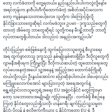
တော့ လက်ခံတာကို တွေ့ရတယ်။ နည်းနည်းပါးပါးကလွဲလို့နော်။
အရင်တုန်းက နာဇီပါတီကိုထောက်ခံတဲ့ အစိတ်အပိုင်းလေးက
တော့ ကျန်နေသေးတာပေါ့လေ။ သူတို့က ဒါကြောင့်မို့လို့
နိုင်ငံခြားသားတွေဆိုရင် လက်မခံဘူး။ ဥပမာ - ဒုက္ခသည်တွေကို
ထားတဲ့ အိမ်တွေ ဘာတွေဆိုရင် သူတို့ကနေ မီးရှို့တာတို့၊ ဘာတို့
လုပ်တာတွေရှိပါတယ်။ ဒါလည်းပဲ အနည်းအကျဉ်းပါ။”
တိုင်းပြည်မှာ စစ်ဖြစ်နေလို့ ထွက်ပြေးလာသူတွေနဲ့ စီးပွားရေး
အရ ထွက်ခွာလာသူ ဒုက္ခသည် နှစ်မျိုးနှစ်စားရှိပြီး၊ ဒီလိုလူတွေကို
ဂျာမနီအစိုးရက ကြီးမှူးပြီး ဒီလိုကယ်ဆယ်တဲ့ ထူထောင်ရေးတွေ
လုပ်ပေးနေတဲ့အပေါ် သူ့အနေနဲ့ အပြည့်အ၀ ထောက်ခံကြိုဆို
တယ်လို့လည်း ဦးနွယ်အောင်က ပြောဆိုခဲ့ပါတယ်။ ဒါပေမဲ့လည်း
မကြုံဖူးလောက်အောင် များပြားလှတဲ့ အရေအတွက်နဲ့
ရွှေ့ပြောင်းလာသူတွေရဲ့အရေး EU အဖွဲ့ဝင်နိုင်ငံ တွေကြားမှာ
တော့ သဘောထားအမျိုးမျိုး ကွဲပြားနေပြီး - လက်ခံဖို့ စီစဉ်နေ
ကြတဲ့ နိုင်ငံတွေလည်းရှိသလို၊ ဟန်ဂေရီ၊ ချက်ပြည်သူ့သမ္မတ
နိုင်ငံ၊ ပိုလန် နဲ့ စလိုဗက်ကီးယား ၄ နိုင်ငံကတော့ EU ရဲ့ ဒီ