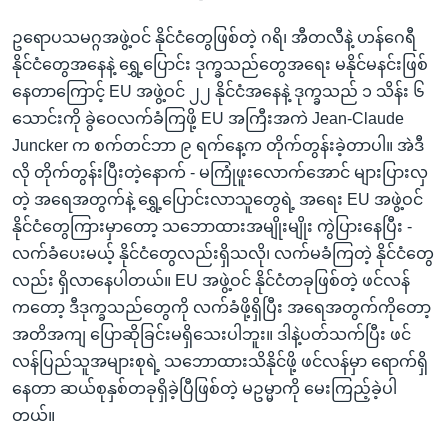
ဥရောပသမဂ္ဂအဖွဲ့ဝင် နိုင်ငံတွေဖြစ်တဲ့ ဂရိ၊ အီတလီနဲ့ ဟန်ဂေရီ
နိုင်ငံတွေအနေနဲ့ ရွှေ့ပြောင်း ဒုက္ခသည်တွေအရေး မနိုင်မနင်းဖြစ်
နေတာကြောင့် EU အဖွဲ့ဝင် ၂၂ နိုင်ငံအနေနဲ့ ဒုက္ခသည် ၁ သိန်း ၆
သောင်းကို ခွဲဝေလက်ခံကြဖို့ EU အကြီးအကဲ Jean-Claude
Juncker က စက်တင်ဘာ ၉ ရက်နေ့က တိုက်တွန်းခဲ့တာပါ။ အဲဒီ
လို တိုက်တွန်းပြီးတဲ့နောက် - မကြုံဖူးလောက်အောင် များပြားလှ
တဲ့ အရေအတွက်နဲ့ ရွှေ့ပြောင်းလာသူတွေရဲ့ အရေး EU အဖွဲ့ဝင်
နိုင်ငံတွေကြားမှာတော့ သဘောထားအမျိုးမျိုး ကွဲပြားနေပြီး -
လက်ခံပေးမယ့် နိုင်ငံတွေလည်းရှိသလို၊ လက်မခံကြတဲ့ နိုင်ငံတွေ
လည်း ရှိလာနေပါတယ်။ EU အဖွဲ့ဝင် နိုင်ငံတခုဖြစ်တဲ့ ဖင်လန်
ကတော့ ဒီဒုက္ခသည်တွေကို လက်ခံဖို့ရှိပြီး အရေအတွက်ကိုတော့
အတိအကျ ပြောဆိုခြင်းမရှိသေးပါဘူး။ ဒါနဲ့ပတ်သက်ပြီး ဖင်
လန်ပြည်သူအများစုရဲ့ သဘောထားသိနိုင်ဖို့ ဖင်လန်မှာ ရောက်ရှိ
နေတာ ဆယ်စုနှစ်တခုရှိခဲ့ပြီဖြစ်တဲ့ မဥမ္မာကို မေးကြည့်ခဲ့ပါ
တယ်။