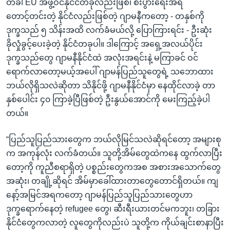
တခါ EU အဖွဲ့ဝင်နိုင်ငံတခုလည်းဖြစ်၊ စီးပွားရေးအရ
တောင့်တင်းတဲ့ နိုင်ငံလည်းဖြစ်တဲ့ ဂျာမနီကတော့ - တနှစ်ကို
ဒုက္ခသည် ၅ သိန်းအထိ လက်ခံမယ်လို့ ပြောကြားရင်း - ဦးဆုံး
ခိုလှုံခွင့်ပေးခဲ့တဲ့ နိုင်ငံတခုပါ။ ဒါကြောင့် အရှေ့အလယ်ပိုင်း
ဒုက္ခသည်တွေ ဂျာမနီနိုင်ငံထဲ အလုံးအရင်းနဲ့ မကြာခင် ဝင်
ရောက်လာတော့မယ့်အပေါ် ဂျာမန်ပြည်သူတွေရဲ့ သဘောထား
ဘယ်လိုရှိသလဲဆိုတာ သိနိုင်ဖို့ ဂျာမနီနိုင်ငံမှာ နေထိုင်လာခဲ့ တာ
နှစ်ပေါင်း ၄၀ ကြာခဲ့ပြီဖြစ်တဲ့ ဦးနွယ်အောင်ကို မေးကြည့်ခဲ့ပါ
တယ်။
“ပြည်သူပြည်သားတွေက ဘယ်လိုမြင်သလဲဆိုရင်တော့ အများစု
က အကုန်လုံး လက်ခံတယ်။ သူတို့အိမ်တွေထဲကနေ ထွက်လာပြီး
တော့ကို ကူညီစရာရှိတဲ့ ပစ္စည်းတွေကအစ အစားအသောက်တွေ
အဆုံး၊ တချို့ဆိုရင် အိမ်မှာခေါ်ထားတာတွေတောင်ရှိတယ်။ ကျ
နော့်အမြင်အရကတော့ ဂျာမန်ပြည်သူပြည်သားတွေဟာ
ဒုက္ခရောက်နေတဲ့ refugee တွေ၊ ဆီးရီးယားတင်မကဘူး၊ တခြား
နိုင်ငံတွေကလာတဲ့ လူတွေကိုလည်းပဲ သူတို့က ကိုယ်ချင်းစာနာပြီး