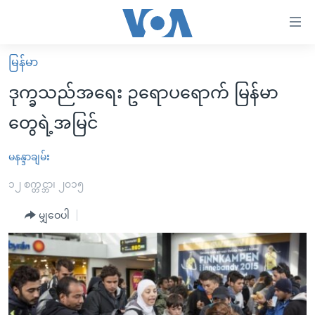
သုံး
ရ
လွယ်ကူ
မြန်မာ
မူလစာမျက်နှာ
စေ
ဒုက္ခသည်အရေး ဥရောပရောက် မြန်မာ
မြန်မာ
သည့်
တွေရဲ့အမြင်
ကမ္ဘာ့သတင်းများ
Link
ဗွီဒီယို
နိုင်ငံတကာ
မနန္ဒာချမ်း
များ
သတင်းလွတ်လပ်ခွင့်
အမေရိကန်
၁၂ စက္တင္ဘာ၊ ၂၀၁၅
ပင်မ
ရပ်ဝန်းတခု လမ်းတခု အလွန်
တရုတ်
အကြောင်းအရာ
မျှဝေပါ
သို့
အင်္ဂလိပ်စာလေ့လာမယ်
အစ္စရေး-ပါလက်စတိုင်း
ကျော်
အပတ်စဉ်ကဏ္ဍများ
အမေရိကန်သုံးအီဒီယံ
ကြည့်
ရေဒီယိုနှင့်ရုပ်သံ အချက်အလက်များ
မကြေးမုံရဲ့ အင်္ဂလိပ်စာ
ရေဒီယို
ရန်
ပင်မ
ရေဒီယို/တီဗွီအစီအစဉ်
ရုပ်ရှင်ထဲက အင်္ဂလိပ်စာ
တီဗွီ