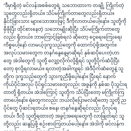
“ဒီမှာရှိတဲ့ ဖင်လန်အစစ်တွေရဲ့ သဘောထားက တချို့ ကြိုက်တဲ့
သူတွေလည်းရှိတယ်။ သိပ်မကြိုက်တာတွေလည်းရှိတယ်။
နိုင်ငံခြားသား များသောအားဖြင့် ဒီကိုလာတယ်ပေါ့နော်။ သူတို့ကို
မှီခိုပြီး ထိုင်စားနေတဲ့ သဘောမျိုးဆိုပြီး သိပ်မကြိုက်တာတွေ
လည်း ရှိတယ်။ ဘာကြောင့်ဖြစ်ရလဲ ဆိုတော့ ငွေရေးကြေးရေး
ကိစ္စပေါ့နော် လာမယ့်ဒုက္ခသည်တွေကို ထောက်ပံ့ဖို့အတွက်။
အလုပ်သမားတွေက တနင်္ဂနွေနေ့မှာဆိုရင် နှစ်ဆပိုပေးတဲ့ဟာ
တွေ အဲဒါတွေကို သူတို့ လျှော့လိုက်လို့ရှိရင် သူတို့ပိုက်ဆံပိုပြီး
တော့ စုလို့ရလာမယ်။ ရလာတဲ့အခါကျရင် အဲဒီပိုက်ဆံတွေနဲ့ သူ
တို့က ဒုက္ခသည်တွေကို သွားကူညီဖို့ပေ့ါနော်။ ပြီးရင် နောက်
ကိုယ်ပိုင်အလုပ် ပိုင်ရှင်သမားတွေလည်း အခွန်ကို နှစ်ဆ ပိုသွင်းရ
တာတို့ ရှိတယ်။ အဲဒါကြောင့် သူတို့က သိပ်ပြီးတော့ မကြိုက်ကြ
တာပေါ့နော်။ ရဲတွေကလည်း ဘယ်လိုပြောမလဲဆိုတော့ သူတို့ ည
ပိုင်တွေ ပိုဆင်းရတယ်။ စနေ၊ တနင်္ဂနွေဆိုရင်လည်း ပိုလုပ်ရ
တယ်၊ ဒီလို သူတို့ရထားတဲ့ အခွင့်အရေးတွေကို လာဖြုတ်ရင် သူ
တို့လည်း ဆန္ဒပြဖို့ စဉ်းစားကြတယ်ပေါ့နော်။ အဲဒါကို ဖင်လန်က