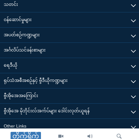
သတင်း
၀န်ဆောင်မှုများ
အပတ်စဉ်ကဏ္ဍများ
အင်္ဂလိပ်သင်ခန်းစာများ
ရေဒီယို
ရုပ်သံအစီအစဉ်နှင့် ဗွီဒီယိုကဏ္ဍများ
ဗွီအိုအေအကြောင်း
ဗွီအိုအေ မိုဘိုင်းလ်အက်ပ်များ ဒေါင်းလုတ်ယူရန်
Other Links
တိုက်ရိုက်