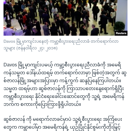
အ
သုတပဒေသာ အင်္ဂလိပ်စာ
ညွန်း
Learning English
စာမျက်နှာ
သို့
ဗွီအိုအေ လူမှုကွန်ယက်များ
ကျော်
ကြည့်
Davos မြို့မှာကျင်းပနေတဲ့ ကမ္ဘာ့စီးပွားရေးညီလာခံ တက်ရောက်လာ
သူများ (ဇန်နဝါရီလ ၂၄၊ ၂၀၁၈)
ရန်
ဘာသာစကားများ
ရှာဖွေ
Davos မြို့မှာကျင်းပမယ့် ကမ္ဘာ့စီးပွားရေးညီလာခံကို အမေရိ
ရန်
ကန်သမ္မတ ဒေါ်နယ်ထရမ့် တက်ရောက်လာမှာ ဖြစ်တဲ့အတွက် ဆွ
နေရာ
စ်ဇာလန်မြို့အများအပြားမှာ ကန့်ကွက် ဆန္ဒပြနေကြပါတယ်။
သို့
သမ္မတ ထရမ့်ဟာ ဆွစ်ဇာလန်ကို ကြာသာပတေးနေ့ရောက်ရှိပြီး
ကျော်
ကမ္ဘာ့စီးပွားရေး နိုင်ငံရေးခေါင်းဆောင်တွေကို သူ့ရဲ့ အမေရိကန်
ရန်
ဘက်က စကားကိုပြောကြားဖို့ရှိပါတယ်။
ဆွစ်ဇာလန် ကို မရောက်လာခင်မှာပဲ သူ့ရဲ့စီးပွားရေး အကြံပေး
တွေက ကမ္ဘာပေါ်မှာ အမေရိကန်ရဲ့ ယှဉ်ပြိုင်နိုင်စွမ်းကိုတိုးမြှင့်