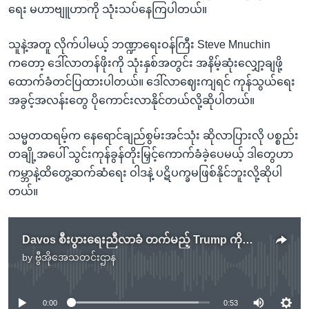
ရေး မဟာဗျူဟာကို သုံးသပ်နေကြပါတယ်။
သူနဲ့အတူ လိုက်ပါမယ့် ဘဏ္ဍာရေးဝန်ကြီး Steve Mnuchin
ကတော့ ဒေါ်လာတန်ဖိုးကို သုံးနှစ်အတွင်း အနိမ့်ဆုံးလျှော့ချဖို့
ထောက်ခံတင်ပြထားပါတယ်။ ဒေါ်လာဈေးကျရင် ကုန်သွယ်ရေး
အခွင့်အလန်းတွေ ပိုကောင်းလာနိုင်တယ်လို့ဆိုပါတယ်။
သမ္မတထရမ့်က နေရောင်ချည်စွမ်းအင်သုံး ဆိုလာပြားလို ပစ္စည်း
တချို့အပေါ် သွင်းကုန်ခွန်တိုးမြှင့်ကောက်ခံခဲ့ပေမယ့် ဒါတွေဟာ
ကမ္ဘာနဲ့ထိတွေ့ဆက်ဆံရေး ဝါဒနဲ့ ပဋိပက္ခမဖြစ်နိုင်ဘူးလို့ဆိုပါ
တယ်။
Davos စီးပွားရေးညီလာခံ တက်မည့် Trump ကိုဆန္ဒပြ
by
ဗွီအိုအေသတင်းဌာန
No media source currently available
0:00
0:53