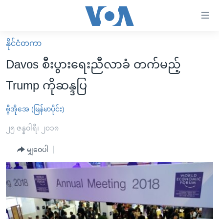
သုံး
ရ
လွယ်ကူ
နိုင်ငံတကာ
မူလစာမျက်နှာ
စေ
Davos စီးပွားရေးညီလာခံ တက်မည့်
မြန်မာ
သည့်
Trump ကိုဆန္ဒပြ
ကမ္ဘာ့သတင်းများ
Link
ဗွီဒီယို
နိုင်ငံတကာ
ဗွီအိုအေ (မြန်မာပိုင်း)
များ
သတင်းလွတ်လပ်ခွင့်
အမေရိကန်
၂၅ ဇန္နဝါရီ၊ ၂၀၁၈
ပင်မ
ရပ်ဝန်းတခု လမ်းတခု အလွန်
တရုတ်
အကြောင်းအရာ
မျှဝေပါ
သို့
အင်္ဂလိပ်စာလေ့လာမယ်
အစ္စရေး-ပါလက်စတိုင်း
ကျော်
အပတ်စဉ်ကဏ္ဍများ
အမေရိကန်သုံးအီဒီယံ
ကြည့်
ရေဒီယိုနှင့်ရုပ်သံ အချက်အလက်များ
မကြေးမုံရဲ့ အင်္ဂလိပ်စာ
ရေဒီယို
ရန်
ပင်မ
ရေဒီယို/တီဗွီအစီအစဉ်
ရုပ်ရှင်ထဲက အင်္ဂလိပ်စာ
တီဗွီ