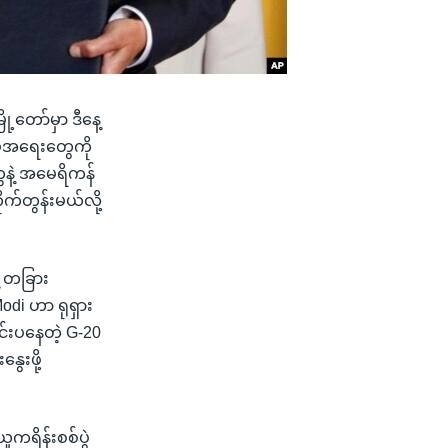
ို့တော်မှာ ဒီနေ့
်ပွဲအရေးတွေကို
ေနဲ့ အမေရိကန်
ုက်တွန်းမယ်လို့
့ တခြား
odi ဟာ ရုရှား
ျင်းပနေတဲ့ G-20
ွေးဖို့
ယူကရိန်းစစ်ပွဲ