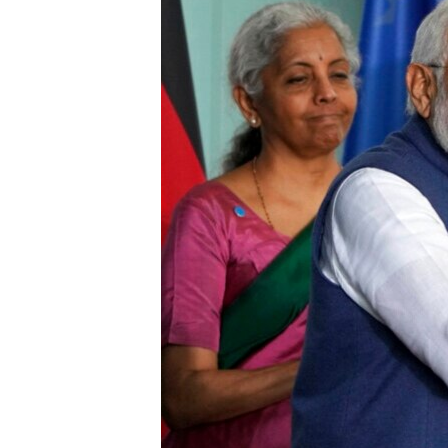
သုတပဒေသာ အင်္ဂလိပ်စာ
အ
ညွန်း
စာမျက်နှာ
သို့
ကျော်
ကြည့်
ရန်
ရှာဖွေ
ရန်
နေရာ
သို့
ကျော်
ရန်