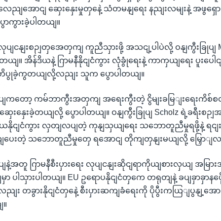
ွလေညျအောငျ ဆှေးနှေးမှုတှနေဲ့ သံတမနျရေး နညျးလမျးနဲ့ အဖွရှောဖ
ာကွားခဲ့ပါတယျ။
လုပျငနျးစဉျတှအေတှကျ ကူညီသှားဖို့ အသငျ့ပါပဲလို့ ဝနျကွီးခြုပျ
တယျ။ အိန်ဒိယနဲ့ ဂြာမနီနိုငျငံကွား လုံခွုံရေးနဲ့ ကာကှယျရေး ပူးပေ
ပွုခဲ့ကွတယျလို့လညျး သူက ပွောပါတယျ။
ြုပျကတော့ ကမ်ဘာကွီးအတှကျ အရေးကွီးတဲ့ ငွိမျးခမြျးရေးကိစ်စတ
ီနေ့ ဆှေးနှေးခဲ့တယျလို့ ပွောပါတယျ။ ဝနျကွီးခြုပျ Scholz ရဲ့ခရီးစ
ယနိုငျငံကွား လှတျလပျတဲ့ ကုနျသှယျရေး သဘောတူညီမှုရဖို့နဲ့ ရငျးနှီးမ
ေးတဲ့ သဘောတူညီမှုတှေ ရအောငျ တိုကျတှနျးမယျလို့ မြှောျ
ြုပျနဲ့အတူ ဂြာမနီစီးပှားရေး လုပျငနျးဆိုငျရာကိုယျစားလှယျ အမြာ
ဉျမှာ ပါသှားပါတယျ။ EU ဥရောပနိုငျငံတှကေ တရုတျနဲ့ ခပျခှာခှာနဖေိ
ညျး တခွားနိုငျငံတှနေဲ့ စီးပှားဆကျခံရေးကို ပိုပွီးကယြျပွနျ့အောငျလ
ျ။