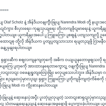
=====
ပျ Olaf Scholz နဲ့ အိန်ဒိယဝနျကွီးခြုပျ Narendra Modi တို့ နယူးဒလ
၂ နိုငျငံကွား စီးပှားရေး၊ ကုနျသှယျရေး တိုးတကျခိုငျမာရေးနဲ့ ယူကရ
ဲ့ကွပါတယျ။ ယူကရိနျးအပေါျ ကြူးကြောျစဈနဲ့ ပတျသကျလို့ ဥရောပ
ာငျစု တို့လို အိန်ဒိယက ပွတျပွတျသားသား ရပျတညျဖို့ ဂြာမနီဝန
 ခနျ့မှနျးရပါတယျ။
ံဟာ ရုရှားဆီက စဈလကျနကျတှကေို အဓိက ဝယျယူနတောဖွဈသလို ရနေံန
အပျခကြျတှကေို အားထားနရေတာကွောငျ့ ဝနျကွီးခြုပျ Narendra M
ျ့လငျးလငျး ဝဖေနျရှုတျခတြာမြိုး မလုပျသေးပါဘူး။ အိန်ဒိယမှာ
ျငံမြား စညျဝေးပှဲမှာလညျး ရုရှား ကြူးကြောျတိုကျခိုကျတဲ့ကိစ်စက
ျကွီးခြုပျ Modi က ကွိုးစားနပေါတယျ။
ွီးခြုပျနဲ့ ဆှေးနှေးပှဲအပွီး ပူးတှဲပွုလုပျတဲ့ သတငျးစာရှငျးပှဲမှာလ
သံတမနျရေးနညျးနဲ့ ဆှေးနှေးအဖွရှောဖို့ ပွောကွားခဲ့ပါတယျ။ ယူ