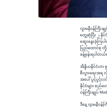
ဂျာမနီဝန်ကြီးချုပ
တွေ့ဆုံပြီး ၂ နိ
ဆွေးနွေးခဲ့ကြပါ
ပြည်ထောင်စု တို
ခန့်မှန်းရပါတယ်
အိန္ဒိယနိုင်ငံ
စီးပွားရေးအရ လ
အပေါ် ပွင့်ပွင့
နိုင်ငံများ စည်ဝ
ဝန်ကြီးချုပ် M
ဒီနေ့ ဂျာမနီဝန်ကြ