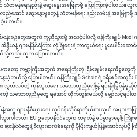
သံတမန်ရေးနည်းနဲ့ ဆွေးနွေးအဖြေရှာဖို့ ပြောကြားခဲ့ပါတယ်။ ယူကရိ
်အောင် ဆွေးနွေးမှုတွေနဲ့ သံတမန်ရေး နည်းလမ်းနဲ့ အဖြေရှာဖို
ခဲ့ပါတယ်။
ုပ်ငန်းစဉ်တွေအတွက် ကူညီသွားဖို့ အသင့်ပါပဲလို့ ဝန်ကြီးချုပ် Modi 
ိန္ဒိယနဲ့ ဂျာမနီနိုင်ငံကြား လုံခြုံရေးနဲ့ ကာကွယ်ရေး ပူးပေါင်းဆေ
်လို့လည်း သူက ပြောပါတယ်။
ုပ်ကတော့ ကမ္ဘာကြီးအတွက် အရေးကြီးတဲ့ ငြိမ်းချမ်းရေးကိစ္စတွေကို 
ွေးနွေးခဲ့တယ်လို့ ပြောပါတယ်။ ဝန်ကြီးချုပ် Scholz ရဲ့ခရီးစဉ်အတွင
ံကြား လွတ်လပ်တဲ့ ကုန်သွယ်ရေး သဘောတူညီမှုရဖို့နဲ့ ရင်းနှီးမြှပ်နှံမှုဆိုင
့ သဘောတူညီမှုတွေ ရအောင် တိုက်တွန်းမယ်လို့ မျှော်လင့်ရပါတ
ုပ်နဲ့အတူ ဂျာမနီစီးပွားရေး လုပ်ငန်းဆိုင်ရာကိုယ်စားလှယ် အများအပ
ာ ပါသွားပါတယ်။ EU ဥရောပနိုင်ငံတွေက တရုတ်နဲ့ ခပ်ခွာခွာနေဖို့ ကြိ
းနိုင်ငံတွေနဲ့ စီးပွားဆက်ခံရေးကို ပိုပြီးကျယ်ပြန့်အောင်လုပ်ဖို့ ကြ