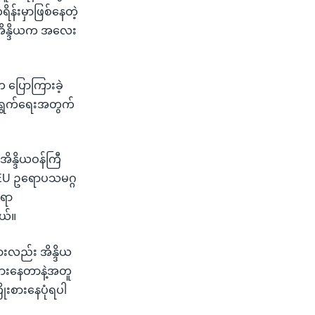
န်းမှာဖြစ်နေတဲ့
့ အိန္ဒိယက အလေး
က ပြောကြားခဲ့
ာင်ရွက်ရေးအတွက်
အိန္ဒိယဝန်ကြီ
်း EU ဥရောပသမဂ္ဂ
်ရာ
ယ်။
ြားလည်း အိန္ဒိယ
ုးစားနေတာနဲ့အတူ
ိုးစားနေပုံရပါ