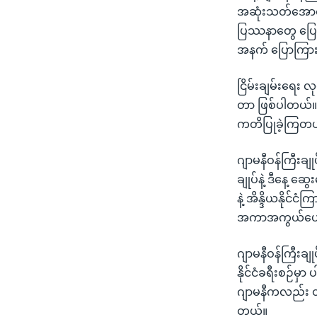
အဆုံးသတ်အောင် 
ပြဿနာတွေ ပြေလည
အနက် ပြောကြား
ငြိမ်းချမ်းရေး လ
တာ ဖြစ်ပါတယ်။ အ
ကတိပြုခဲ့ကြတယ
ဂျာမနီဝန်ကြီးချ
ချုပ်နဲ့ ဒီနေ့ ဆ
နဲ့ အိန္ဒိယနိုင်င
အကာအကွယ်ပေးတဲ
ဂျာမနီဝန်ကြီးချ
နိုင်ငံခရီးစဉ်မှ
ဂျာမနီကလည်း တခြာ
တယ်။