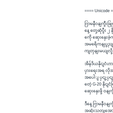
==== Unicode 
ဂြာမနီဝနျကွီးခြု
နေ့ တှေ့ဆုံပွီး 
ကေို ဆှေးနှေးခ
အမရေိကနျပွညျထေ
ကျတှနျးမယျလို့
အိန်ဒိယနိုငျင
ပှားရေးအရ လို
အပေါျ ပှငျ့ပှင
တေဲ့ G-20 နိုင
ဆှေးနှေးဖို့ ဝန
ဒီနေ့ ဂြာမနီဝနျက
အဆုံးသတျအောငျ 