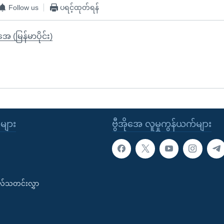
Follow us
ပရင့်ထုတ်ရန်
ုအေ (မြန်မာပိုင်း)
ုများ
ဗွီအိုအေ လူမှုကွန်ယက်များ
းလ်သတင်းလွှာ