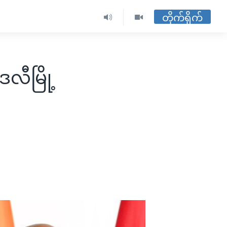
တိုက်ရိုက်
ေလီမြို့