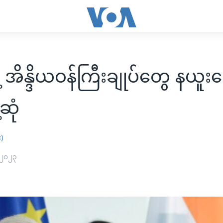
ဲ့ အိန္ဒိယဝန်ကြီးချုပ်တွေ နယူးဒ
ဆုံ
း)
 ၂၀၂၃