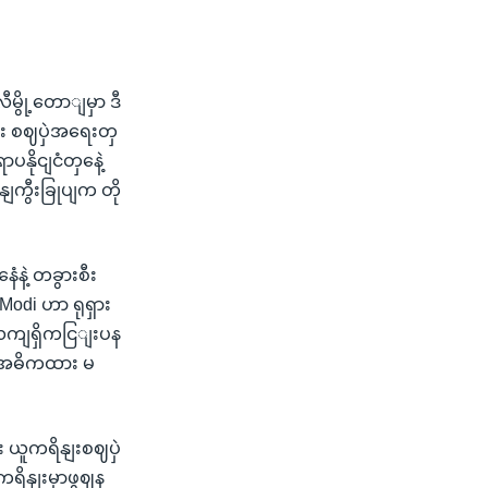
ေီမွို့တောျမှာ ဒီ
ိနျး စဈပှဲအရေးတှ
နိုငျငံတှနေဲ့
ျကွီးခြုပျက တို
ဲ့ တခွားစီး
odi ဟာ ရုရှား
 လကျရှိကငြျးပန
ို အဓိကထား မ
ညျး ယူကရိနျးစဈပှဲ
ကရိနျးမှာဖွဈန