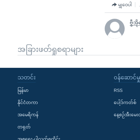
မျှဝေပါ
ဗွီအိ
အခြားဖတ်ရှုစရာများ
သတင်း
၀န်ဆောင်မှ
မြန်မာ
RSS
နိုင်ငံတကာ
ပေါ့ဒ်ကတ်စ်
အမေရိကန်
နေ့စဉ်အီးမေ
တရုတ်
အစ္စရေး-ပါလက်စတိုင်း