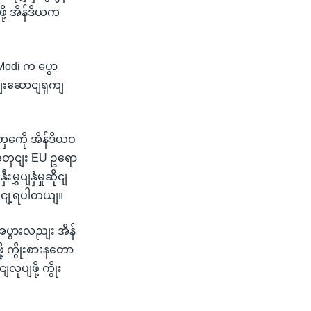
ို့ အိန်ဒိယက
 Modi က ပွော
ါငျးဆောငျရှကျ
ှကေို အိန်ဒိယဝ
ဉျအတှငျး EU ဥရော
ွှပျနှံမှုဆိုငျ
လငျ့ရပါတယျ။
းအပွားလညျး အိန်
ု့ ကွိုးစားနတော
ုပျဖို့ ကွိုး