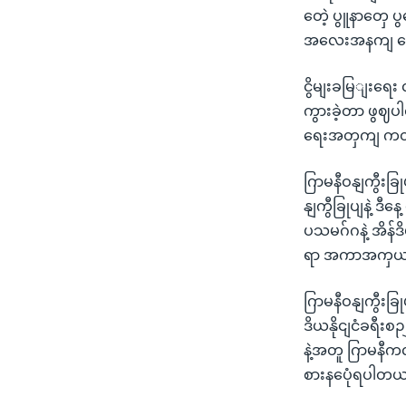
တေဲ့ ပွူနာတှေ ပ
အလေးအနကျ ပွေ
ငွိမျးခမြျးရေး 
ကွားခဲ့တာ ဖွဈပါ
ရေးအတှကျ ကတိ
ဂြာမနီဝနျကွီးခ
နျကွီခြုပျနဲ့ ဒ
ပသမဂ်ဂနဲ့ အိန်ဒိ
ရာ အကာအကှယျပ
ဂြာမနီဝနျကွီးခ
ဒိယနိုငျငံခရီးစ
နဲ့အတူ ဂြာမနီကလ
စားနပေုံရပါတယ