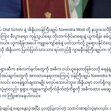
် Olaf Scholz နဲ့ အိန္ဒိယဝန်ကြီးချုပ် Narendra Modi တို့ နယူးဒေလီမြ
ုင်ငံကြား စီးပွားရေး၊ ကုန်သွယ်ရေး တိုးတက်ခိုင်မာရေးနဲ့ ယူကရိန်း စစ
တယ်။ ယူကရိန်းအပေါ် ကျူးကျော်စစ်နဲ့ ပတ်သက်လို့ ဥရောပနိုင်ငံတွ
့လို အိန္ဒိယက ပြတ်ပြတ်သားသား ရပ်တည်ဖို့ ဂျာမနီဝန်ကြီးချုပ်က တိ
။
ဟာ ရုရှားဆီက စစ်လက်နက်တွေကို အဓိက ဝယ်ယူနေတာဖြစ်သလို ရေနံနဲ
ိုအပ်ချက်တွေကို အားထားနေရတာကြောင့် ဝန်ကြီးချုပ် Narendra M
်လင်းလင်း ဝေဖန်ရှုတ်ချတာမျိုး မလုပ်သေးပါဘူး။ အိန္ဒိယမှာ လက်ရှိက
ေးပွဲမှာလည်း ရုရှား ကျူးကျော်တိုက်ခိုက်တဲ့ကိစ္စကို အဓိကထား မဆွေးန
odi က ကြိုးစားနေပါတယ်။
ီးချုပ်နဲ့ ဆွေးနွေးပွဲအပြီး ပူးတွဲပြုလုပ်တဲ့ သတင်းစာရှင်းပွဲမှာလည်း 