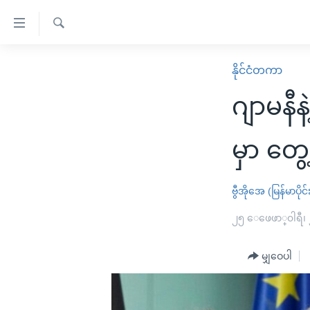
သုံး
ရ
ရှာဖွေ
လွယ်ကူ
မူလစာမျက်နှာ
နိုင်ငံတကာ
ရ
စေ
မြန်မာ
လာ
ဂျာမနီန
သည့်
ဒ်
ကမ္ဘာ့သတင်းများ
Link
ဗွီဒီယို
နိုင်ငံတကာ
မှာ တွေ့
များ
သတင်းလွတ်လပ်ခွင့်
အမေရိကန်
ပင်မ
ရပ်ဝန်းတခု လမ်းတခု အလွန်
တရုတ်
ဗွီအိုအေ (မြန်မာပိုင်
အကြောင်းအရာ
အင်္ဂလိပ်စာလေ့လာမယ်
အစ္စရေး-ပါလက်စတိုင်း
၂၅ ေဖေဖာ္၀ါရီ၊
သို့
အပတ်စဉ်ကဏ္ဍများ
အမေရိကန်သုံးအီဒီယံ
ကျော်
မျှဝေပါ
ကြည့်
ရေဒီယိုနှင့်ရုပ်သံ အချက်အလက်များ
မကြေးမုံရဲ့ အင်္ဂလိပ်စာ
ရေဒီယို
ရန်
ရေဒီယို/တီဗွီအစီအစဉ်
ရုပ်ရှင်ထဲက အင်္ဂလိပ်စာ
တီဗွီ
ပင်မ