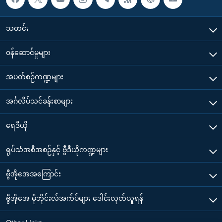
သတင်း
၀န်ဆောင်မှုများ
အပတ်စဉ်ကဏ္ဍများ
အင်္ဂလိပ်သင်ခန်းစာများ
ရေဒီယို
ရုပ်သံအစီအစဉ်နှင့် ဗွီဒီယိုကဏ္ဍများ
ဗွီအိုအေအကြောင်း
ဗွီအိုအေ မိုဘိုင်းလ်အက်ပ်များ ဒေါင်းလုတ်ယူရန်