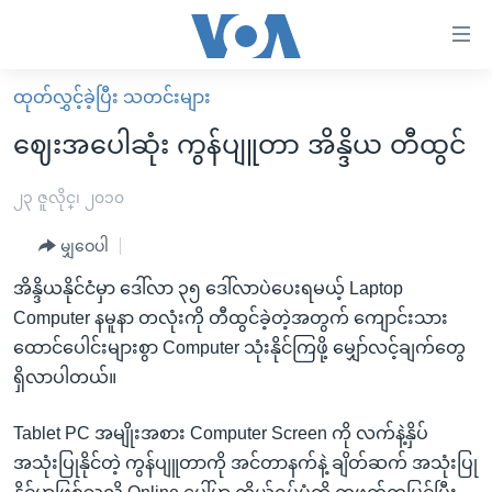
သုံး
ရ
လွယ်ကူ
ထုတ်လွှင့်ခဲ့ပြီး သတင်းများ
မူလစာမျက်နှာ
စေ
ဈေးအပေါဆုံး ကွန်ပျူတာ အိန္ဒိယ တီထွင်
မြန်မာ
သည့်
ကမ္ဘာ့သတင်းများ
၂၃ ဇူလိုင္၊ ၂၀၁၀
Link
ဗွီဒီယို
နိုင်ငံတကာ
မျှဝေပါ
များ
သတင်းလွတ်လပ်ခွင့်
အမေရိကန်
အိန္ဒိယနိုင်ငံမှာ ဒေါ်လာ ၃၅ ဒေါ်လာပဲပေးရမယ့် Laptop
ပင်မ
ရပ်ဝန်းတခု လမ်းတခု အလွန်
တရုတ်
Computer နမူနာ တလုံးကို တီထွင်ခဲ့တဲ့အတွက် ကျောင်းသား
အကြောင်းအရာ
ထောင်ပေါင်းများစွာ Computer သုံးနိုင်ကြဖို့ မျှော်လင့်ချက်တွေ
သို့
အင်္ဂလိပ်စာလေ့လာမယ်
အစ္စရေး-ပါလက်စတိုင်း
ရှိလာပါတယ်။
ကျော်
အပတ်စဉ်ကဏ္ဍများ
အမေရိကန်သုံးအီဒီယံ
ကြည့်
ရေဒီယိုနှင့်ရုပ်သံ အချက်အလက်များ
မကြေးမုံရဲ့ အင်္ဂလိပ်စာ
ရေဒီယို
Tablet PC အမျိုးအစား Computer Screen ကို လက်နဲ့နှိပ်
ရန်
အသုံးပြုနိုင်တဲ့ ကွန်ပျူတာကို အင်တာနက်နဲ့ ချိတ်ဆက် အသုံးပြု
ပင်မ
ရေဒီယို/တီဗွီအစီအစဉ်
ရုပ်ရှင်ထဲက အင်္ဂလိပ်စာ
တီဗွီ