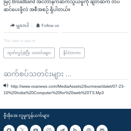
မြင့် Broadband အင်တာနက်ဆက်သွယ်မှုကို ချိတ်ဆက် တပ်
ဆင်ပေးဖို့လဲ အစီအစဉ် ရှိပါတယ်။
မျှဝေပါ
Follow us
This item is part of
ထုတ်လွှင့်ခဲ့ပြီး သတင်းများ
နိုင်ငံတကာ
ဆက်စပ်သတင်းများ ...
http://www.voanews.com/MediaAssets2/burmese/dalet/07-23-
10%20India%20Computer%20for%20web%20TS.Mp3
ဗွီအိုအေ လူမှုကွန်ယက်များ