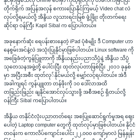
နိုင်မှာဖြစ်သလို Online ပေါ်မှာ ကိုယ့်ရုပ်ပုံကို တဖက်ကမြင်ပြီး
အ
သုတပဒေသာ အင်္ဂလိပ်စာ
တိုက်ရိုက် အပြန်အလှန် စကားပြောနိုင်ကြမယ့် Video chat လဲ
ညွန်း
Learning English
လုပ်လို့ရမယ်လို့ အိန္ဒိယ လူသားရင်းမြစ် ဖွံ့ဖြိုး တိုးတက်ရေး
စာမျက်နှာ
ဆိုင်ရာ ဝန်ကြီး Kapil Sibal က ပြောပါတယ်။
သို့
ဗွီအိုအေ လူမှုကွန်ယက်များ
ကျော်
အခုနောက်ဆုံး ရေပန်းစားနေတဲ့ iPad ပုံစံမျိုး ဒီ Computer ဟာ
ကြည့်
နေစွမ်းအင်နဲ့လဲ အသုံးပြုနိုင်မှာဖြစ်ပါတယ်။ Linux software ကို
ရန်
ဘာသာစကားများ
အခြေခံတဲ့ကွန်ပြူတာကို အိန္ဒိယနည်းပညာသိပ္ပံနဲ့ အိန္ဒိယ သိပ္ပံ
ရှာဖွေ
သုတေသနအဖွဲ့တို့ ပေါင်းပြီး ထုတ်လုပ်တာဖြစ်ပြီး ၂၀၁၁ ခုနှစ်
ရန်
မှာ အပြီးအစီး ထုတ်လု်နိုင်မယ်လို့ မျှော်လင့်ရပါတယ်။ အဲဒီ
နေရာ
အခါကျရင် ကွန်ပျူတာ တန်ဖိုးကို ၁၀ ဒေါ်လာအထိ
သို့
တဖြည်းဖြည်း ချနိုင်အောင်လုပ်သွားဖို့ အစီအစဉ် ရှိတယ်လို့
ကျော်
ဝန်ကြီး Sibal ကပြောပါတယ်။
ရန်
အိန္ဒိယ တနိုင်ငံလုံးပညာတတ်ရေး အစပြုဆောင်ရွက်မှုအရ ဈေး
ပေါတဲ့ Laptop computer တွေကို ထုတ်လုပ်မှာဖြစ်ပါတယ်။ နိုင်ငံ
တဝန်းက ကောလိပ်ကျောင်းပေါင်း၂၂,၀၀၀ ကျော်မှာလဲ မြန်နှုန်း