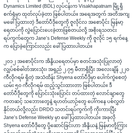
Dynamics Limited (BDL) လုပ်ငန်းက Visakhapatnam မြို့ရှိ
စက်ရုံမှာ ထုတ်လုပ်ခဲ့တာ ဖြစ်ပါတယ်။ အရေအတွက် အတိအကျ
မဖေါ်ပြထားတဲ့ ဒီတော်ပီဒိုတွေကို ဇူလိုင်လ အစောပိုင်း မြန်မာ့
ရေတပ်ကို လွှဲပြောင်းပေးခဲ့တာဖြစ်တယ်လို့ အစိုးရသတင်း
ရပ်ကွက်တွေက Jane’s Defense Weekly ကို ဇူလိုင် ၁၅ ရက်နေ့
က ပြောခဲ့ကြောင်းလည်း ဖေါ်ပြထားပါတယ်။
၂၀၁၂ အစောပိုင်းက အိန္ဒိယရေတပ်မှာ စတင်အသုံးပြုလာတဲ့
လျှပ်စစ်ဓါတ်အားသုံး၊ အရှည် ၂.၇၅ မီတာရှိပြီး အလေးချိန် ၂၂၀
ကီလိုဂရမ် ရှိတဲ့ အသံထိန်း Shyena တော်ပီဒိုမှာ ပေါက်ကွဲစေတဲ့
ယမ်း ၅၀ ကီလိုဂရမ် ထည့်သွင်းထားတာ ဖြစ်ပါတယ်။ ဒီ
တော်ပီဒိုတွေကို ပြောင်းသုံးပြောင်း တပ်ထားတဲ့ လောင်ချာတွေ
ကတဆင့် သဘောၤတွေနဲ့ ရဟတ်ယာဉ်တွေ ပေါ်ကနေ ပစ်လွှတ်
နိုင်တယ်လို့လည်း DRDO သတင်းရပ်ကွက်ကို ကိုးကားပြီး
Jane’s Defense Weekly မှာ ဖေါ်ပြထားပါတယ်။ အခုလို
Shyena တော်ပီဒိုတွေ ပို့ဆောင်ခြင်းဟာ အိန္ဒိယနဲ့ မြန်မာတို့ကြား