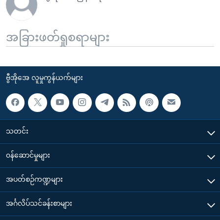
အခြားဖတ်ရှုစရာများ
ဗွီအိုအေ လူမှုကွန်ယက်များ
သတင်း
၀န်ဆောင်မှုများ
အပတ်စဉ်ကဏ္ဍများ
အင်္ဂလိပ်သင်ခန်းစာများ