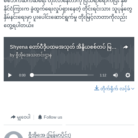
စစ်ဘက်ဆက်ဆံရေး တိုးလာနေတာကို ပြသရာရောက်ပြီး နှစ်
နိုင်ငံကြားက ခွဲထွက်ရေးလှုပ်ရှားနေတဲ့ တိုင်းရင်းသား သူပုန်တွေ
နှိမ်နင်းရေးမှာ ပူးပေါင်းဆောင်ရွက်မှု တိုးမြင့်လာတာကိုလည်း
တွေ့ရပါတယ်။
Shyena တော်ပီဒိုပထမအသုတ် အိန္ဒိယစစ်တပ် မြန်မာရေတပ်ကိုလွှဲပေး
by
ဗွီအိုအေသတင်းဌာန
No media source currently available
0:00
1:12
တိုက်ရိုက် လင့်ခ်
မျှဝေပါ
Follow us
ဗွီအိုအေ (မြန်မာပိုင်း)