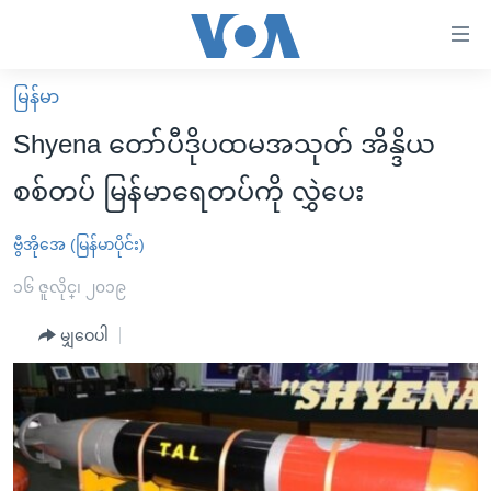
သုံး
ရ
လွယ်ကူ
မြန်မာ
မူလစာမျက်နှာ
စေ
Shyena တော်ပီဒိုပထမအသုတ် အိန္ဒိယ
မြန်မာ
သည့်
စစ်တပ် မြန်မာရေတပ်ကို လွှဲပေး
ကမ္ဘာ့သတင်းများ
Link
ဗွီဒီယို
နိုင်ငံတကာ
ဗွီအိုအေ (မြန်မာပိုင်း)
များ
သတင်းလွတ်လပ်ခွင့်
အမေရိကန်
၁၆ ဇူလိုင္၊ ၂၀၁၉
ပင်မ
ရပ်ဝန်းတခု လမ်းတခု အလွန်
တရုတ်
အကြောင်းအရာ
မျှဝေပါ
သို့
အင်္ဂလိပ်စာလေ့လာမယ်
အစ္စရေး-ပါလက်စတိုင်း
ကျော်
အပတ်စဉ်ကဏ္ဍများ
အမေရိကန်သုံးအီဒီယံ
ကြည့်
ရေဒီယိုနှင့်ရုပ်သံ အချက်အလက်များ
မကြေးမုံရဲ့ အင်္ဂလိပ်စာ
ရေဒီယို
ရန်
ပင်မ
ရေဒီယို/တီဗွီအစီအစဉ်
ရုပ်ရှင်ထဲက အင်္ဂလိပ်စာ
တီဗွီ