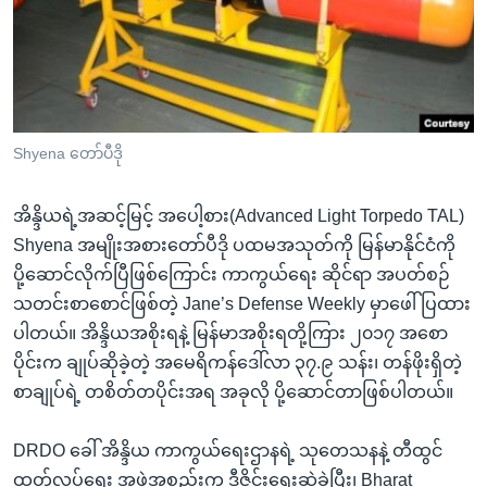
အ
သုတပဒေသာ အင်္ဂလိပ်စာ
ညွန်း
Learning English
စာမျက်နှာ
သို့
ဗွီအိုအေ လူမှုကွန်ယက်များ
ကျော်
ကြည့်
Shyena တော်ပီဒို
ရန်
ဘာသာစကားများ
ရှာဖွေ
အိန္ဒိယရဲ့အဆင့်မြင့် အပေါ့စား(Advanced Light Torpedo TAL)
ရန်
Shyena အမျိုးအစားတော်ပီဒို ပထမအသုတ်ကို မြန်မာနိုင်ငံကို
နေရာ
ပို့ဆောင်လိုက်ပြီဖြစ်ကြောင်း ကာကွယ်ရေး ဆိုင်ရာ အပတ်စဉ်
သို့
သတင်းစာစောင်ဖြစ်တဲ့ Jane’s Defense Weekly မှာဖေါ်ပြထား
ကျော်
ပါတယ်။ အိန္ဒိယအစိုးရနဲ့ မြန်မာအစိုးရတို့ကြား ၂၀၁၇ အစော
ရန်
ပိုင်းက ချုပ်ဆိုခဲ့တဲ့ အမေရိကန်ဒေါ်လာ ၃၇.၉ သန်း၊ တန်ဖိုးရှိတဲ့
စာချုပ်ရဲ့ တစိတ်တပိုင်းအရ အခုလို ပို့ဆောင်တာဖြစ်ပါတယ်။
DRDO ခေါ် အိန္ဒိယ ကာကွယ်ရေးဌာနရဲ့ သုတေသနနဲ့ တီထွင်
ထုတ်လုပ်ရေး အဖွဲ့အစည်းက ဒီဇိုင်းရေးဆွဲခဲ့ပြီး၊ Bharat